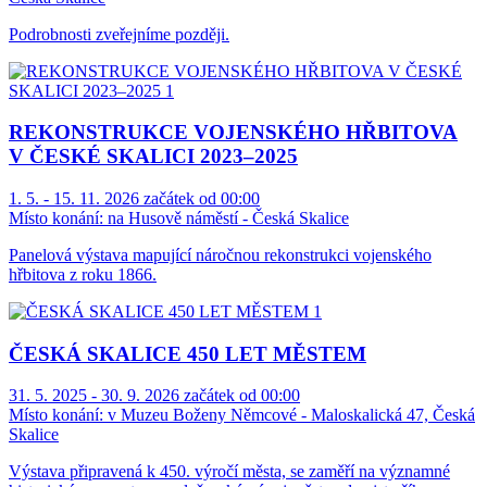
Podrobnosti zveřejníme později.
REKONSTRUKCE VOJENSKÉHO HŘBITOVA
V ČESKÉ SKALICI 2023–2025
1. 5. - 15. 11. 2026 začátek od 00:00
Místo konání:
na Husově náměstí - Česká Skalice
Panelová výstava mapující náročnou rekonstrukci vojenského
hřbitova z roku 1866.
ČESKÁ SKALICE 450 LET MĚSTEM
31. 5. 2025 - 30. 9. 2026 začátek od 00:00
Místo konání:
v Muzeu Boženy Němcové - Maloskalická 47, Česká
Skalice
Výstava připravená k 450. výročí města, se zaměří na významné