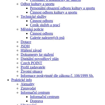
Odbor kultury a sportu
Personální obsazení odboru kultury a sportu
Činnost odboru kultury a sportu
Technické služby
Činnost odboru
Ceník služeb a prací
Městská policie
Činnost odboru
Galerie nalezených psů
Dotace
JSDH
Hlášení závad
Dokumenty ke stažení
Digitální povodňový plán
Czech POINT
Profil zadavatele
Životní situace
Informace poskytnuté dle zákona č. 106⁄1999 Sb.
Praktické info
Aktuality
Zpravodaj
Informační centrum
Informační centrum
Doprava