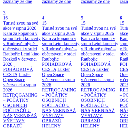
záznamy ze dne
záznamy ze dne
záznamy ze dne
zázn
3
16
4
5
6
Turisté zvou na své
15
15
15
akce v srpnu 2026
Turisté zvou na své
Turisté zvou na své
Turi
Kam za kopanou v
akce v srpnu 2026
akce v srpnu 2026
akce
srpnu
Letní koncerty
Kam za kopanou v
Kam za kopanou v
Kam
v Rudrově mlýně –
srpnu
Letní koncerty
srpnu
Letní koncerty
srp
občerstvení v srdci
v Rudrově mlýně –
v Rudrově mlýně –
v Ru
Ratibořic
Letní kino
občerstvení v srdci
občerstvení v srdci
obče
Rozkoš v červenci
Ratibořic
Ratibořic
Rati
2026
POHÁDKOVÁ
POHÁDKOVÁ
PO
POHÁDKOVÁ
CESTA
Luxfer
CESTA
Luxfer
CE
CESTA
Luxfer
Open Space
Open Space
Ope
Open Space
v červenci a srpnu
v červenci a srpnu
v če
v červenci a srpnu
2026
2026
202
2026
RETROGAMING
RETROGAMING
RE
RETROGAMING
– POČÁTKY
– POČÁTKY
– 
– POČÁTKY
OSOBNÍCH
OSOBNÍCH
OS
OSOBNÍCH
POČÍTAČŮ U
POČÍTAČŮ U
PO
POČÍTAČŮ U
NÁS
VERNISÁŽ
NÁS
VERNISÁŽ
NÁ
NÁS
VERNISÁŽ
VÝSTAVY
VÝSTAVY
VÝ
VÝSTAVY
OBRAZŮ
OBRAZŮ
OB
OBRAZŮ
HELENY
HELENY
HE