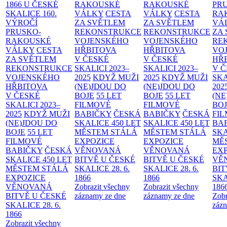
1866 U ČESKÉ
RAKOUSKÉ
RAKOUSKÉ
PR
SKALICE
160.
VÁLKY
CESTA
VÁLKY
CESTA
RA
VÝROČÍ
ZA SVĚTLEM
ZA SVĚTLEM
VÁ
PRUSKO-
REKONSTRUKCE
REKONSTRUKCE
ZA
RAKOUSKÉ
VOJENSKÉHO
VOJENSKÉHO
RE
VÁLKY
CESTA
HŘBITOVA
HŘBITOVA
VO
ZA SVĚTLEM
V ČESKÉ
V ČESKÉ
HŘ
REKONSTRUKCE
SKALICI 2023–
SKALICI 2023–
V 
VOJENSKÉHO
2025
KDYŽ MUŽI
2025
KDYŽ MUŽI
SKA
HŘBITOVA
(NE)JDOU DO
(NE)JDOU DO
202
V ČESKÉ
BOJE
55 LET
BOJE
55 LET
(NE
SKALICI 2023–
FILMOVÉ
FILMOVÉ
BO
2025
KDYŽ MUŽI
BABIČKY
ČESKÁ
BABIČKY
ČESKÁ
FI
(NE)JDOU DO
SKALICE 450 LET
SKALICE 450 LET
BA
BOJE
55 LET
MĚSTEM
STÁLÁ
MĚSTEM
STÁLÁ
SKA
FILMOVÉ
EXPOZICE
EXPOZICE
MĚ
BABIČKY
ČESKÁ
VĚNOVANÁ
VĚNOVANÁ
EX
SKALICE 450 LET
BITVĚ U ČESKÉ
BITVĚ U ČESKÉ
VĚ
MĚSTEM
STÁLÁ
SKALICE 28. 6.
SKALICE 28. 6.
BIT
EXPOZICE
1866
1866
SKA
VĚNOVANÁ
Zobrazit všechny
Zobrazit všechny
186
BITVĚ U ČESKÉ
záznamy ze dne
záznamy ze dne
Zobr
SKALICE 28. 6.
zázn
1866
Zobrazit všechny