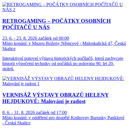
RETROGAMING – POČÁTKY OSOBNÍCH
POČÍTAČŮ U NÁS
23. 6. - 23. 8. 2026 začátek od 00:00
Místo konání:
v Muzeu Boženy Němcové - Maloskalická 47, Česká
Skalice
Interaktivní putovní výstava historických počítačů, která zachycuje
historii výpočetní techniky od počátků po polovinu 90. let 20.
století.
VERNISÁŽ VÝSTAVY OBRAZŮ HELENY
HEJDUKOVÉ: Malování je radost
8. 6. - 31. 8. 2026 začátek od 17:00
Místo konání:
v oddělení pro dospělé Knihovny Barunky Panklové
- Česká Skalice