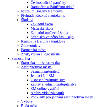
Českoskalické památky
Ratibořice a Babiččino údolí
Muzeum Boženy Němcové
Přehrada Rozkoš a autokemp
Školství
Základní škola
Mateřská škola
Základní umělecká škola
Středisko volného času Bájo
Knihovna Barunky Panklové
Zdravotnictví
Partnerská města
Znak, vlajka a logo města
Samospráva
Starostka a místostarostka
Zastupitelstvo města
Seznam zastupitelů
Jednací řád ZM
Usnesení zastupitelstva
Zápisy z jednání zastupitelstva
ZM online vysílání
Archiv videozáznamů
Podklady pro jednání zastupitelstva města
Výbory
Rada města