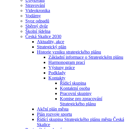
Ubytování
Stravování
Videokronika
Vodárny
Svoz odpadů
Sběrný dvůr
Školní jídelna
Česká Skalice 2030
Aktuality, akce
Strategický plán
Historie vzniku strategického plánu
Základní informace o Strategickém plánu
Harmonogram prací
Výstupy práce
Podklady
Kontakty
Řídicí skupina
Kontaktní osoba
Pracovní skupiny
Komise pro zpracování
Strategického plánu
Akční plán města
Plán rozvoje sportu
Řídící skupina Strategického plánu města Česká
Skalice