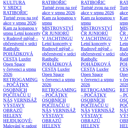
KULTURA
RATIBOŘIC
RATIBOŘIC
RAT
V SRDCI
Turisté zvou na své
Turisté zvou na své
Turi
RATIBOŘIC
akce v srpnu 2026
akce v srpnu 2026
akce
Turisté zvou na své
Kam za kopanou v
Kam za kopanou v
Kam
akce v srpnu 2026
srpnu
srpnu
srpn
Kam za kopanou v
MISTROVSTVÍ
MISTROVSTVÍ
MI
srpnu
Letní koncerty
ČR JUNIORŮ
ČR JUNIORŮ
ČR 
v Rudrově mlýně –
V JACHTINGU
V JACHTINGU
V 
občerstvení v srdci
Letní koncerty v
Letní koncerty v
Letn
Ratibořic
Rudrově mlýně –
Rudrově mlýně –
Rud
POHÁDKOVÁ
občerstvení v srdci
občerstvení v srdci
obče
CESTA
Luxfer
Ratibořic
Ratibořic
Rati
Open Space
POHÁDKOVÁ
POHÁDKOVÁ
PO
v červenci a srpnu
CESTA
Luxfer
CESTA
Luxfer
CE
2026
Open Space
Open Space
Ope
RETROGAMING
v červenci a srpnu
v červenci a srpnu
v če
– POČÁTKY
2026
2026
202
OSOBNÍCH
RETROGAMING
RETROGAMING
RE
POČÍTAČŮ U
– POČÁTKY
– POČÁTKY
– 
NÁS
VERNISÁŽ
OSOBNÍCH
OSOBNÍCH
OS
VÝSTAVY
POČÍTAČŮ U
POČÍTAČŮ U
PO
OBRAZŮ
NÁS
VERNISÁŽ
NÁS
VERNISÁŽ
NÁ
HELENY
VÝSTAVY
VÝSTAVY
VÝ
HEJDUKOVÉ:
OBRAZŮ
OBRAZŮ
OB
Malování je radost
HELENY
HELENY
HE