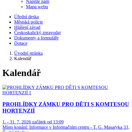
Napište nám
Mapa webu
Úřední deska
Městská policie
Hlášení závad
Českoskalický zpravodaj
Dokumenty a formuláře
Dotace
Úvodní stránka
Kalendář
Kalendář
PROHLÍDKY ZÁMKU PRO DĚTI S KOMTESOU
HORTENZIÍ
1. - 31. 7. 2026 začátek od 13:09
Místo konání:
Informace v Informačním centru - T. G. Masaryka 33,