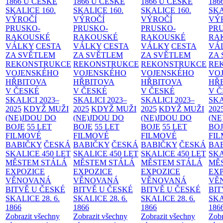
1866 U ČESKÉ
1866 U ČESKÉ
1866 U ČESKÉ
186
SKALICE
160.
SKALICE
160.
SKALICE
160.
SK
VÝROČÍ
VÝROČÍ
VÝROČÍ
VÝ
PRUSKO-
PRUSKO-
PRUSKO-
PR
RAKOUSKÉ
RAKOUSKÉ
RAKOUSKÉ
RA
VÁLKY
CESTA
VÁLKY
CESTA
VÁLKY
CESTA
VÁ
ZA SVĚTLEM
ZA SVĚTLEM
ZA SVĚTLEM
ZA
REKONSTRUKCE
REKONSTRUKCE
REKONSTRUKCE
RE
VOJENSKÉHO
VOJENSKÉHO
VOJENSKÉHO
VO
HŘBITOVA
HŘBITOVA
HŘBITOVA
HŘ
V ČESKÉ
V ČESKÉ
V ČESKÉ
V 
SKALICI 2023–
SKALICI 2023–
SKALICI 2023–
SKA
2025
KDYŽ MUŽI
2025
KDYŽ MUŽI
2025
KDYŽ MUŽI
202
(NE)JDOU DO
(NE)JDOU DO
(NE)JDOU DO
(NE
BOJE
55 LET
BOJE
55 LET
BOJE
55 LET
BO
FILMOVÉ
FILMOVÉ
FILMOVÉ
FI
BABIČKY
ČESKÁ
BABIČKY
ČESKÁ
BABIČKY
ČESKÁ
BA
SKALICE 450 LET
SKALICE 450 LET
SKALICE 450 LET
SKA
MĚSTEM
STÁLÁ
MĚSTEM
STÁLÁ
MĚSTEM
STÁLÁ
MĚ
EXPOZICE
EXPOZICE
EXPOZICE
EX
VĚNOVANÁ
VĚNOVANÁ
VĚNOVANÁ
VĚ
BITVĚ U ČESKÉ
BITVĚ U ČESKÉ
BITVĚ U ČESKÉ
BIT
SKALICE 28. 6.
SKALICE 28. 6.
SKALICE 28. 6.
SKA
1866
1866
1866
186
Zobrazit všechny
Zobrazit všechny
Zobrazit všechny
Zobr