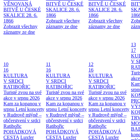
VĚNOVANÁ
BITVĚ U ČESKÉ
BITVĚ U ČESKÉ
BIT
BITVĚ U ČESKÉ
SKALICE 28. 6.
SKALICE 28. 6.
SKA
SKALICE 28. 6.
1866
1866
186
1866
Zobrazit všechny
Zobrazit všechny
Zobr
Zobrazit všechny
záznamy ze dne
záznamy ze dne
zázn
záznamy ze dne
13
17
KU
V S
10
11
12
RAT
16
16
16
Turi
KULTURA
KULTURA
KULTURA
akce
V SRDCI
V SRDCI
V SRDCI
Kam
RATIBOŘIC
RATIBOŘIC
RATIBOŘIC
srpn
Turisté zvou na své
Turisté zvou na své
Turisté zvou na své
KO
akce v srpnu 2026
akce v srpnu 2026
akce v srpnu 2026
PR
Kam za kopanou v
Kam za kopanou v
Kam za kopanou v
VÝ
srpnu
Letní koncerty
srpnu
Letní koncerty
srpnu
Letní koncerty
KO
v Rudrově mlýně –
v Rudrově mlýně –
v Rudrově mlýně –
TR
občerstvení v srdci
občerstvení v srdci
občerstvení v srdci
MO
Ratibořic
Ratibořic
Ratibořic
BA
POHÁDKOVÁ
POHÁDKOVÁ
POHÁDKOVÁ
konc
CESTA
Luxfer
CESTA
Luxfer
CESTA
Luxfer