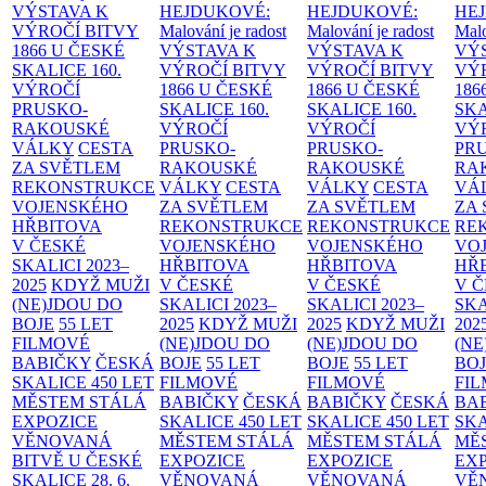
VÝSTAVA K
HEJDUKOVÉ:
HEJDUKOVÉ:
HE
VÝROČÍ BITVY
Malování je radost
Malování je radost
Malo
1866 U ČESKÉ
VÝSTAVA K
VÝSTAVA K
VÝ
SKALICE
160.
VÝROČÍ BITVY
VÝROČÍ BITVY
VÝ
VÝROČÍ
1866 U ČESKÉ
1866 U ČESKÉ
186
PRUSKO-
SKALICE
160.
SKALICE
160.
SK
RAKOUSKÉ
VÝROČÍ
VÝROČÍ
VÝ
VÁLKY
CESTA
PRUSKO-
PRUSKO-
PR
ZA SVĚTLEM
RAKOUSKÉ
RAKOUSKÉ
RA
REKONSTRUKCE
VÁLKY
CESTA
VÁLKY
CESTA
VÁ
VOJENSKÉHO
ZA SVĚTLEM
ZA SVĚTLEM
ZA
HŘBITOVA
REKONSTRUKCE
REKONSTRUKCE
RE
V ČESKÉ
VOJENSKÉHO
VOJENSKÉHO
VO
SKALICI 2023–
HŘBITOVA
HŘBITOVA
HŘ
2025
KDYŽ MUŽI
V ČESKÉ
V ČESKÉ
V 
(NE)JDOU DO
SKALICI 2023–
SKALICI 2023–
SKA
BOJE
55 LET
2025
KDYŽ MUŽI
2025
KDYŽ MUŽI
202
FILMOVÉ
(NE)JDOU DO
(NE)JDOU DO
(NE
BABIČKY
ČESKÁ
BOJE
55 LET
BOJE
55 LET
BO
SKALICE 450 LET
FILMOVÉ
FILMOVÉ
FI
MĚSTEM
STÁLÁ
BABIČKY
ČESKÁ
BABIČKY
ČESKÁ
BA
EXPOZICE
SKALICE 450 LET
SKALICE 450 LET
SKA
VĚNOVANÁ
MĚSTEM
STÁLÁ
MĚSTEM
STÁLÁ
MĚ
BITVĚ U ČESKÉ
EXPOZICE
EXPOZICE
EX
SKALICE 28. 6.
VĚNOVANÁ
VĚNOVANÁ
VĚ