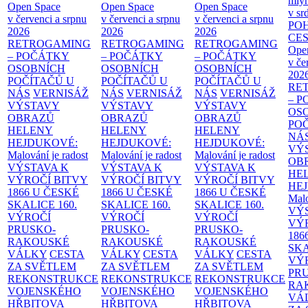
mlýn
Open Space
Open Space
Open Space
v sr
v červenci a srpnu
v červenci a srpnu
v červenci a srpnu
PO
2026
2026
2026
CE
RETROGAMING
RETROGAMING
RETROGAMING
Ope
– POČÁTKY
– POČÁTKY
– POČÁTKY
v če
OSOBNÍCH
OSOBNÍCH
OSOBNÍCH
202
POČÍTAČŮ U
POČÍTAČŮ U
POČÍTAČŮ U
RE
NÁS
VERNISÁŽ
NÁS
VERNISÁŽ
NÁS
VERNISÁŽ
– 
VÝSTAVY
VÝSTAVY
VÝSTAVY
OS
OBRAZŮ
OBRAZŮ
OBRAZŮ
PO
HELENY
HELENY
HELENY
NÁ
HEJDUKOVÉ:
HEJDUKOVÉ:
HEJDUKOVÉ:
VÝ
Malování je radost
Malování je radost
Malování je radost
OB
VÝSTAVA K
VÝSTAVA K
VÝSTAVA K
HE
VÝROČÍ BITVY
VÝROČÍ BITVY
VÝROČÍ BITVY
HE
1866 U ČESKÉ
1866 U ČESKÉ
1866 U ČESKÉ
Malo
SKALICE
160.
SKALICE
160.
SKALICE
160.
VÝ
VÝROČÍ
VÝROČÍ
VÝROČÍ
VÝ
PRUSKO-
PRUSKO-
PRUSKO-
186
RAKOUSKÉ
RAKOUSKÉ
RAKOUSKÉ
SK
VÁLKY
CESTA
VÁLKY
CESTA
VÁLKY
CESTA
VÝ
ZA SVĚTLEM
ZA SVĚTLEM
ZA SVĚTLEM
PR
REKONSTRUKCE
REKONSTRUKCE
REKONSTRUKCE
RA
VOJENSKÉHO
VOJENSKÉHO
VOJENSKÉHO
VÁ
HŘBITOVA
HŘBITOVA
HŘBITOVA