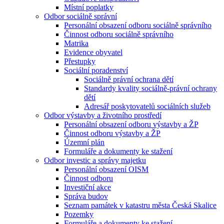
Místní poplatky
Odbor sociálně správní
Personální obsazení odboru sociálně správního
Činnost odboru sociálně správního
Matrika
Evidence obyvatel
Přestupky
Sociální poradenství
Sociálně právní ochrana dětí
Standardy kvality sociálně-právní ochrany
dětí
Adresář poskytovatelů sociálních služeb
Odbor výstavby a životního prostředí
Personální obsazení odboru výstavby a ŽP
Činnost odboru výstavby a ŽP
Územní plán
Formuláře a dokumenty ke stažení
Odbor investic a správy majetku
Personální obsazení OISM
Činnost odboru
Investiční akce
Správa budov
Seznam památek v katastru města Česká Skalice
Pozemky
Formuláře a dokumenty ke stažení