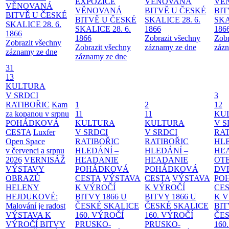
EXPOZICE
VĚNOVANÁ
VĚ
VĚNOVANÁ
VĚNOVANÁ
BITVĚ U ČESKÉ
BIT
BITVĚ U ČESKÉ
BITVĚ U ČESKÉ
SKALICE 28. 6.
SKA
SKALICE 28. 6.
SKALICE 28. 6.
1866
186
1866
1866
Zobrazit všechny
Zobr
Zobrazit všechny
Zobrazit všechny
záznamy ze dne
zázn
záznamy ze dne
záznamy ze dne
31
13
KULTURA
V SRDCI
3
RATIBOŘIC
Kam
1
2
12
za kopanou v srpnu
11
11
KU
POHÁDKOVÁ
KULTURA
KULTURA
V S
CESTA
Luxfer
V SRDCI
V SRDCI
RAT
Open Space
RATIBOŘIC
RATIBOŘIC
HLE
v červenci a srpnu
HLEDÁNÍ –
HLEDÁNÍ –
HĽ
2026
VERNISÁŽ
HĽADANIE
HĽADANIE
OT
VÝSTAVY
POHÁDKOVÁ
POHÁDKOVÁ
DV
OBRAZŮ
CESTA
VÝSTAVA
CESTA
VÝSTAVA
PO
HELENY
K VÝROČÍ
K VÝROČÍ
CE
HEJDUKOVÉ:
BITVY 1866 U
BITVY 1866 U
K 
Malování je radost
ČESKÉ SKALICE
ČESKÉ SKALICE
BIT
VÝSTAVA K
160. VÝROČÍ
160. VÝROČÍ
ČES
VÝROČÍ BITVY
PRUSKO-
PRUSKO-
160