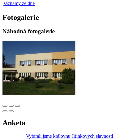
záznamy ze dne
Fotogalerie
Náhodná fotogalerie
Anketa
Vybírali jsme královnu Jiřinkových slavností