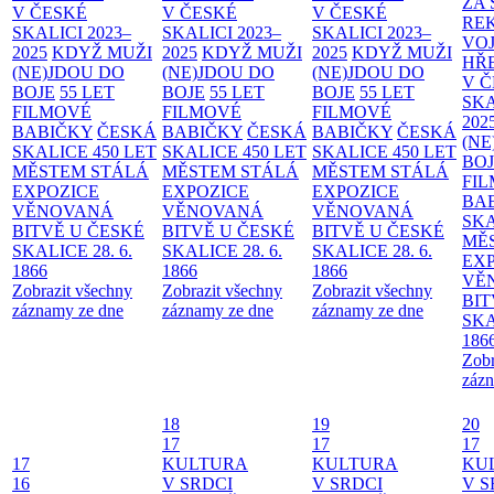
ZA
V ČESKÉ
V ČESKÉ
V ČESKÉ
RE
SKALICI 2023–
SKALICI 2023–
SKALICI 2023–
VO
2025
KDYŽ MUŽI
2025
KDYŽ MUŽI
2025
KDYŽ MUŽI
HŘ
(NE)JDOU DO
(NE)JDOU DO
(NE)JDOU DO
V 
BOJE
55 LET
BOJE
55 LET
BOJE
55 LET
SKA
FILMOVÉ
FILMOVÉ
FILMOVÉ
202
BABIČKY
ČESKÁ
BABIČKY
ČESKÁ
BABIČKY
ČESKÁ
(NE
SKALICE 450 LET
SKALICE 450 LET
SKALICE 450 LET
BO
MĚSTEM
STÁLÁ
MĚSTEM
STÁLÁ
MĚSTEM
STÁLÁ
FI
EXPOZICE
EXPOZICE
EXPOZICE
BA
VĚNOVANÁ
VĚNOVANÁ
VĚNOVANÁ
SKA
BITVĚ U ČESKÉ
BITVĚ U ČESKÉ
BITVĚ U ČESKÉ
MĚ
SKALICE 28. 6.
SKALICE 28. 6.
SKALICE 28. 6.
EX
1866
1866
1866
VĚ
Zobrazit všechny
Zobrazit všechny
Zobrazit všechny
BIT
záznamy ze dne
záznamy ze dne
záznamy ze dne
SKA
186
Zobr
zázn
18
19
20
17
17
17
17
KULTURA
KULTURA
KU
16
V SRDCI
V SRDCI
V S