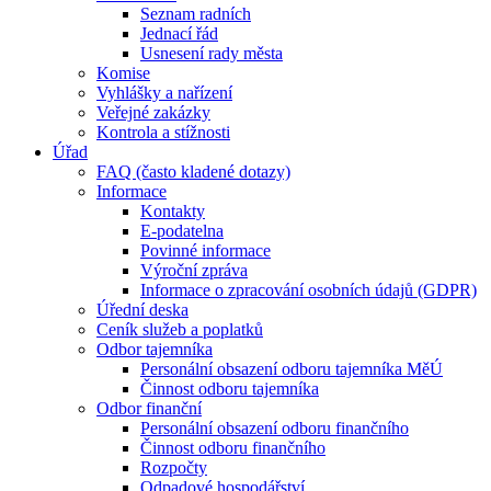
Seznam radních
Jednací řád
Usnesení rady města
Komise
Vyhlášky a nařízení
Veřejné zakázky
Kontrola a stížnosti
Úřad
FAQ (často kladené dotazy)
Informace
Kontakty
E-podatelna
Povinné informace
Výroční zpráva
Informace o zpracování osobních údajů (GDPR)
Úřední deska
Ceník služeb a poplatků
Odbor tajemníka
Personální obsazení odboru tajemníka MěÚ
Činnost odboru tajemníka
Odbor finanční
Personální obsazení odboru finančního
Činnost odboru finančního
Rozpočty
Odpadové hospodářství