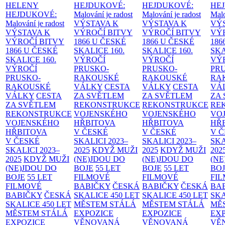
HELENY
HEJDUKOVÉ:
HEJDUKOVÉ:
HE
HEJDUKOVÉ:
Malování je radost
Malování je radost
Malo
Malování je radost
VÝSTAVA K
VÝSTAVA K
VÝ
VÝSTAVA K
VÝROČÍ BITVY
VÝROČÍ BITVY
VÝ
VÝROČÍ BITVY
1866 U ČESKÉ
1866 U ČESKÉ
186
1866 U ČESKÉ
SKALICE
160.
SKALICE
160.
SK
SKALICE
160.
VÝROČÍ
VÝROČÍ
VÝ
VÝROČÍ
PRUSKO-
PRUSKO-
PR
PRUSKO-
RAKOUSKÉ
RAKOUSKÉ
RA
RAKOUSKÉ
VÁLKY
CESTA
VÁLKY
CESTA
VÁ
VÁLKY
CESTA
ZA SVĚTLEM
ZA SVĚTLEM
ZA
ZA SVĚTLEM
REKONSTRUKCE
REKONSTRUKCE
RE
REKONSTRUKCE
VOJENSKÉHO
VOJENSKÉHO
VO
VOJENSKÉHO
HŘBITOVA
HŘBITOVA
HŘ
HŘBITOVA
V ČESKÉ
V ČESKÉ
V 
V ČESKÉ
SKALICI 2023–
SKALICI 2023–
SKA
SKALICI 2023–
2025
KDYŽ MUŽI
2025
KDYŽ MUŽI
202
2025
KDYŽ MUŽI
(NE)JDOU DO
(NE)JDOU DO
(NE
(NE)JDOU DO
BOJE
55 LET
BOJE
55 LET
BO
BOJE
55 LET
FILMOVÉ
FILMOVÉ
FI
FILMOVÉ
BABIČKY
ČESKÁ
BABIČKY
ČESKÁ
BA
BABIČKY
ČESKÁ
SKALICE 450 LET
SKALICE 450 LET
SKA
SKALICE 450 LET
MĚSTEM
STÁLÁ
MĚSTEM
STÁLÁ
MĚ
MĚSTEM
STÁLÁ
EXPOZICE
EXPOZICE
EX
EXPOZICE
VĚNOVANÁ
VĚNOVANÁ
VĚ