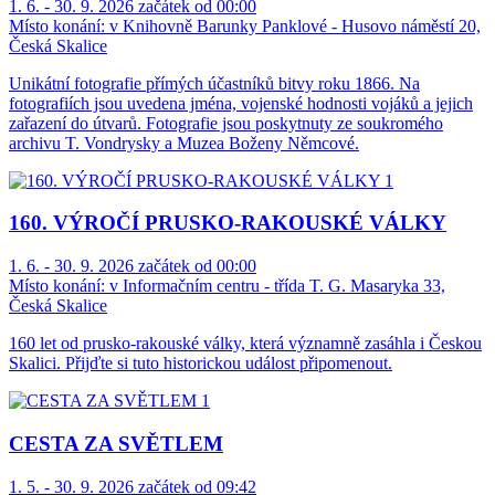
1. 6. - 30. 9. 2026 začátek od 00:00
Místo konání:
v Knihovně Barunky Panklové - Husovo náměstí 20,
Česká Skalice
Unikátní fotografie přímých účastníků bitvy roku 1866. Na
fotografiích jsou uvedena jména, vojenské hodnosti vojáků a jejich
zařazení do útvarů. Fotografie jsou poskytnuty ze soukromého
archivu T. Vondrysky a Muzea Boženy Němcové.
160. VÝROČÍ PRUSKO-RAKOUSKÉ VÁLKY
1. 6. - 30. 9. 2026 začátek od 00:00
Místo konání:
v Informačním centru - třída T. G. Masaryka 33,
Česká Skalice
160 let od prusko-rakouské války, která významně zasáhla i Českou
Skalici. Přijďte si tuto historickou událost připomenout.
CESTA ZA SVĚTLEM
1. 5. - 30. 9. 2026 začátek od 09:42