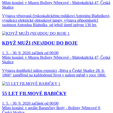
Místo konání:
v Muzeu Boženy Němcové - Maloskalická 47, Česká
Skalice
Výstava věnovaná českoskalickému rodákovi Antonínu Blahníkovi,
vynálezci elektrické obloukové lampy, výstava připomínající
osobnost Antonína Blahníka, od jehož úmrtí uplyne 130 let.
KDYŽ MUŽI (NE)JDOU DO BOJE
1. 5. - 30. 9. 2026 začátek od 00:00
Místo konání:
v Muzeu Boženy Němcové - Maloskalická 47, Česká
Skalice
Výstava doplňující stálou expozici „Bitva u České Skalice 28. 6.
1866“ zaměřená na každodenní život v našem městě v roce 1866.
55 LET FILMOVÉ BABIČKY
1. 5. - 30. 9. 2026 začátek od 00:00
Místo konání:
v areálu Barunčiny školy - Boženy Němcové 9,
Česká Skalice