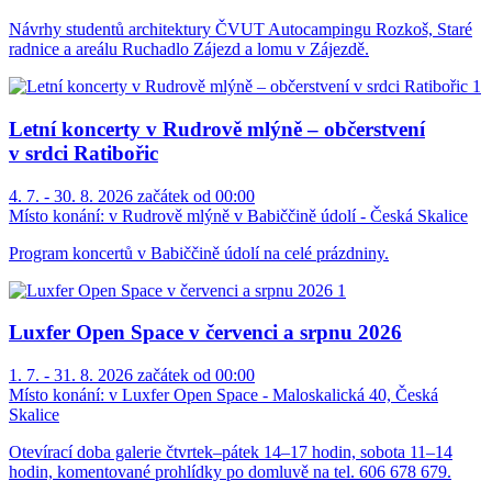
Návrhy studentů architektury ČVUT Autocampingu Rozkoš, Staré
radnice a areálu Ruchadlo Zájezd a lomu v Zájezdě.
Letní koncerty v Rudrově mlýně – občerstvení
v srdci Ratibořic
4. 7. - 30. 8. 2026 začátek od 00:00
Místo konání:
v Rudrově mlýně v Babiččině údolí - Česká Skalice
Program koncertů v Babiččině údolí na celé prázdniny.
Luxfer Open Space v červenci a srpnu 2026
1. 7. - 31. 8. 2026 začátek od 00:00
Místo konání:
v Luxfer Open Space - Maloskalická 40, Česká
Skalice
Otevírací doba galerie čtvrtek–pátek 14–17 hodin, sobota 11–14
hodin, komentované prohlídky po domluvě na tel. 606 678 679.