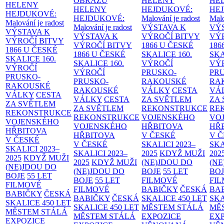
OBRAZŮ
HELENY
HE
HELENY
HELENY
HEJDUKOVÉ:
HE
HEJDUKOVÉ:
HEJDUKOVÉ:
Malování je radost
Malo
Malování je radost
Malování je radost
VÝSTAVA K
VÝ
VÝSTAVA K
VÝSTAVA K
VÝROČÍ BITVY
VÝ
VÝROČÍ BITVY
VÝROČÍ BITVY
1866 U ČESKÉ
186
1866 U ČESKÉ
1866 U ČESKÉ
SKALICE
160.
SK
SKALICE
160.
SKALICE
160.
VÝROČÍ
VÝ
VÝROČÍ
VÝROČÍ
PRUSKO-
PR
PRUSKO-
PRUSKO-
RAKOUSKÉ
RA
RAKOUSKÉ
RAKOUSKÉ
VÁLKY
CESTA
VÁ
VÁLKY
CESTA
VÁLKY
CESTA
ZA SVĚTLEM
ZA
ZA SVĚTLEM
ZA SVĚTLEM
REKONSTRUKCE
RE
REKONSTRUKCE
REKONSTRUKCE
VOJENSKÉHO
VO
VOJENSKÉHO
VOJENSKÉHO
HŘBITOVA
HŘ
HŘBITOVA
HŘBITOVA
V ČESKÉ
V 
V ČESKÉ
V ČESKÉ
SKALICI 2023–
SKA
SKALICI 2023–
SKALICI 2023–
2025
KDYŽ MUŽI
202
2025
KDYŽ MUŽI
2025
KDYŽ MUŽI
(NE)JDOU DO
(NE
(NE)JDOU DO
(NE)JDOU DO
BOJE
55 LET
BO
BOJE
55 LET
BOJE
55 LET
FILMOVÉ
FI
FILMOVÉ
FILMOVÉ
BABIČKY
ČESKÁ
BA
BABIČKY
ČESKÁ
BABIČKY
ČESKÁ
SKALICE 450 LET
SKA
SKALICE 450 LET
SKALICE 450 LET
MĚSTEM
STÁLÁ
MĚ
MĚSTEM
STÁLÁ
MĚSTEM
STÁLÁ
EXPOZICE
EX
EXPOZICE