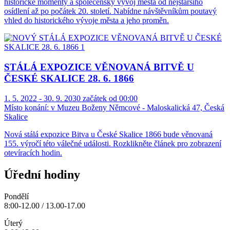
historické momenty a společenský vývoj města od nejstaršího
osídlení až po počátek 20. století. Nabídne návštěvníkům poutavý
vhled do historického vývoje města a jeho proměn.
STÁLÁ EXPOZICE VĚNOVANÁ BITVĚ U
ČESKÉ SKALICE 28. 6. 1866
1. 5. 2022 - 30. 9. 2030 začátek od 00:00
Místo konání:
v Muzeu Boženy Němcové - Maloskalická 47, Česká
Skalice
Nová stálá expozice Bitva u České Skalice 1866 bude věnovaná
155. výročí této válečné události. Rozklikněte článek pro zobrazení
otevíracích hodin.
Úřední hodiny
Pondělí
8:00-12.00 / 13.00-17.00
Úterý