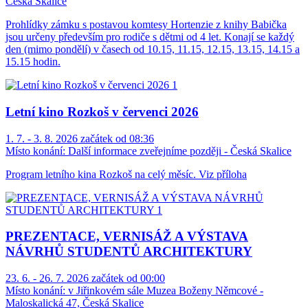
Česká Skalice
Prohlídky zámku s postavou komtesy Hortenzie z knihy Babička
jsou určeny především pro rodiče s dětmi od 4 let. Konají se každý
den (mimo pondělí) v časech od 10.15, 11.15, 12.15, 13.15, 14.15 a
15.15 hodin.
Letní kino Rozkoš v červenci 2026
1. 7. - 3. 8. 2026 začátek od 08:36
Místo konání:
Další informace zveřejníme později - Česká Skalice
Program letního kina Rozkoš na celý měsíc. Viz příloha
PREZENTACE, VERNISÁŽ A VÝSTAVA
NÁVRHŮ STUDENTŮ ARCHITEKTURY
23. 6. - 26. 7. 2026 začátek od 00:00
Místo konání:
v Jiřinkovém sále Muzea Boženy Němcové -
Maloskalická 47, Česká Skalice