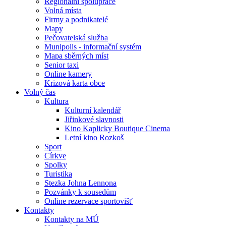
Regionální spolupráce
Volná místa
Firmy a podnikatelé
Mapy
Pečovatelská služba
Munipolis - informační systém
Mapa sběrných míst
Senior taxi
Online kamery
Krizová karta obce
Volný čas
Kultura
Kulturní kalendář
Jiřinkové slavnosti
Kino Kaplicky Boutique Cinema
Letní kino Rozkoš
Sport
Církve
Spolky
Turistika
Stezka Johna Lennona
Pozvánky k sousedům
Online rezervace sportovišť
Kontakty
Kontakty na MÚ