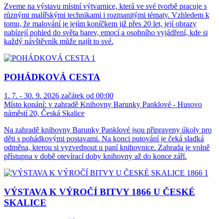
Zveme na výstavu místní výtvarnice, která ve své tvorbě pracuje s
různými malířskými technikami i rozmanitými tématy. Vzhledem k
tomu, že malování je jejím koníčkem již přes 20 let, její obrazy
nabízejí pohled do světa barev, emocí a osobního vyjádření, kde si
každý návštěvník může najít to své.
POHÁDKOVÁ CESTA
1. 7. - 30. 9. 2026 začátek od 00:00
Místo konání:
v zahradě Knihovny Barunky Panklové - Husovo
náměstí 20, Česká Skalice
Na zahradě knihovny Barunky Panklové jsou připraveny úkoly pro
děti s pohádkovými postavami. Na konci putování je čeká sladká
odměna, kterou si vyzvednout u paní knihovnice. Zahrada je volně
přístupna v době otevírací doby knihovny až do konce září.
VÝSTAVA K VÝROČÍ BITVY 1866 U ČESKÉ
SKALICE