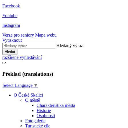
Facebook
Youtube
Instagram
Verze pro seniory
Mapa webu
Vytisknout
Hledaný výraz
Hledat
rozšířené vyhledávání
cz
Překlad (translations)
Select Language
▼
O České Skalici
O městě
Charakteristika města
Historie
Osobnosti
Fotogalerie
Turistické cíle