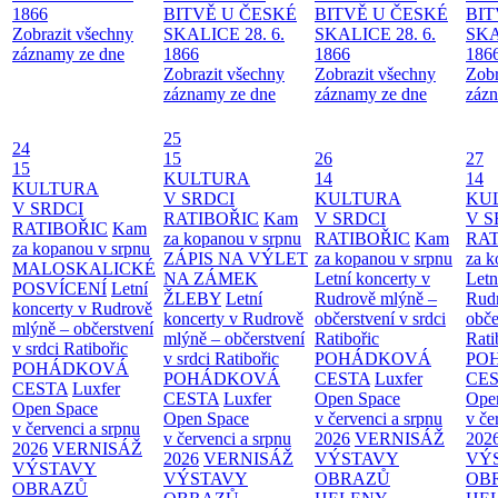
1866
BITVĚ U ČESKÉ
BITVĚ U ČESKÉ
BIT
Zobrazit všechny
SKALICE 28. 6.
SKALICE 28. 6.
SKA
záznamy ze dne
1866
1866
186
Zobrazit všechny
Zobrazit všechny
Zobr
záznamy ze dne
záznamy ze dne
zázn
25
24
15
26
27
15
KULTURA
14
14
KULTURA
V SRDCI
KULTURA
KU
V SRDCI
RATIBOŘIC
Kam
V SRDCI
V S
RATIBOŘIC
Kam
za kopanou v srpnu
RATIBOŘIC
Kam
RAT
za kopanou v srpnu
ZÁPIS NA VÝLET
za kopanou v srpnu
za k
MALOSKALICKÉ
NA ZÁMEK
Letní koncerty v
Letn
POSVÍCENÍ
Letní
ŽLEBY
Letní
Rudrově mlýně –
Rud
koncerty v Rudrově
koncerty v Rudrově
občerstvení v srdci
obče
mlýně – občerstvení
mlýně – občerstvení
Ratibořic
Rati
v srdci Ratibořic
v srdci Ratibořic
POHÁDKOVÁ
PO
POHÁDKOVÁ
POHÁDKOVÁ
CESTA
Luxfer
CE
CESTA
Luxfer
CESTA
Luxfer
Open Space
Ope
Open Space
Open Space
v červenci a srpnu
v če
v červenci a srpnu
v červenci a srpnu
2026
VERNISÁŽ
202
2026
VERNISÁŽ
2026
VERNISÁŽ
VÝSTAVY
VÝ
VÝSTAVY
VÝSTAVY
OBRAZŮ
OB
OBRAZŮ