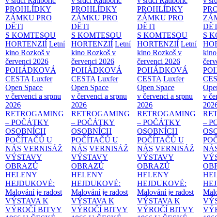
v srdci Ratibořic
v srdci Ratibořic
v srdci Ratibořic
v sr
PROHLÍDKY
PROHLÍDKY
PROHLÍDKY
PR
ZÁMKU PRO
ZÁMKU PRO
ZÁMKU PRO
ZÁ
DĚTI
DĚTI
DĚTI
DĚT
S KOMTESOU
S KOMTESOU
S KOMTESOU
S 
HORTENZIÍ
Letní
HORTENZIÍ
Letní
HORTENZIÍ
Letní
HOR
kino Rozkoš v
kino Rozkoš v
kino Rozkoš v
kino
červenci 2026
červenci 2026
červenci 2026
červ
POHÁDKOVÁ
POHÁDKOVÁ
POHÁDKOVÁ
PO
CESTA
Luxfer
CESTA
Luxfer
CESTA
Luxfer
CE
Open Space
Open Space
Open Space
Ope
v červenci a srpnu
v červenci a srpnu
v červenci a srpnu
v če
2026
2026
2026
202
RETROGAMING
RETROGAMING
RETROGAMING
RE
– POČÁTKY
– POČÁTKY
– POČÁTKY
– 
OSOBNÍCH
OSOBNÍCH
OSOBNÍCH
OS
POČÍTAČŮ U
POČÍTAČŮ U
POČÍTAČŮ U
PO
NÁS
VERNISÁŽ
NÁS
VERNISÁŽ
NÁS
VERNISÁŽ
NÁ
VÝSTAVY
VÝSTAVY
VÝSTAVY
VÝ
OBRAZŮ
OBRAZŮ
OBRAZŮ
OB
HELENY
HELENY
HELENY
HE
HEJDUKOVÉ:
HEJDUKOVÉ:
HEJDUKOVÉ:
HE
Malování je radost
Malování je radost
Malování je radost
Malo
VÝSTAVA K
VÝSTAVA K
VÝSTAVA K
VÝ
VÝROČÍ BITVY
VÝROČÍ BITVY
VÝROČÍ BITVY
VÝ