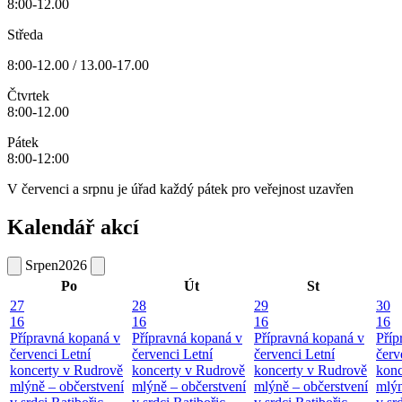
8:00-12.00
Středa
8:00-12.00 / 13.00-17.00
Čtvrtek
8:00-12.00
Pátek
8:00-12:00
V červenci a srpnu je úřad každý pátek pro veřejnost uzavřen
Kalendář akcí
Srpen
2026
Po
Út
St
27
28
29
30
16
16
16
16
Přípravná kopaná v
Přípravná kopaná v
Přípravná kopaná v
Příp
červenci
Letní
červenci
Letní
červenci
Letní
červ
koncerty v Rudrově
koncerty v Rudrově
koncerty v Rudrově
konc
mlýně – občerstvení
mlýně – občerstvení
mlýně – občerstvení
mlýn