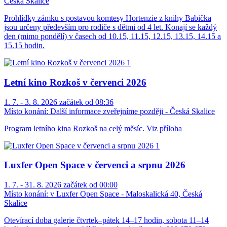
Česká Skalice
Prohlídky zámku s postavou komtesy Hortenzie z knihy Babička
jsou určeny především pro rodiče s dětmi od 4 let. Konají se každý
den (mimo pondělí) v časech od 10.15, 11.15, 12.15, 13.15, 14.15 a
15.15 hodin.
Letní kino Rozkoš v červenci 2026
1. 7. - 3. 8. 2026 začátek od 08:36
Místo konání:
Další informace zveřejníme později - Česká Skalice
Program letního kina Rozkoš na celý měsíc. Viz příloha
Luxfer Open Space v červenci a srpnu 2026
1. 7. - 31. 8. 2026 začátek od 00:00
Místo konání:
v Luxfer Open Space - Maloskalická 40, Česká
Skalice
Otevírací doba galerie čtvrtek–pátek 14–17 hodin, sobota 11–14