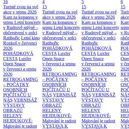
16
4
5
6
Turisté zvou na své
15
15
15
akce v srpnu 2026
Turisté zvou na své
Turisté zvou na své
Turi
Kam za kopanou v
akce v srpnu 2026
akce v srpnu 2026
akce
srpnu
Letní koncerty
Kam za kopanou v
Kam za kopanou v
Kam
v Rudrově mlýně –
srpnu
Letní koncerty
srpnu
Letní koncerty
srp
občerstvení v srdci
v Rudrově mlýně –
v Rudrově mlýně –
v Ru
Ratibořic
Letní kino
občerstvení v srdci
občerstvení v srdci
obče
Rozkoš v červenci
Ratibořic
Ratibořic
Rati
2026
POHÁDKOVÁ
POHÁDKOVÁ
PO
POHÁDKOVÁ
CESTA
Luxfer
CESTA
Luxfer
CE
CESTA
Luxfer
Open Space
Open Space
Ope
Open Space
v červenci a srpnu
v červenci a srpnu
v če
v červenci a srpnu
2026
2026
202
2026
RETROGAMING
RETROGAMING
RE
RETROGAMING
– POČÁTKY
– POČÁTKY
– 
– POČÁTKY
OSOBNÍCH
OSOBNÍCH
OS
OSOBNÍCH
POČÍTAČŮ U
POČÍTAČŮ U
PO
POČÍTAČŮ U
NÁS
VERNISÁŽ
NÁS
VERNISÁŽ
NÁ
NÁS
VERNISÁŽ
VÝSTAVY
VÝSTAVY
VÝ
VÝSTAVY
OBRAZŮ
OBRAZŮ
OB
OBRAZŮ
HELENY
HELENY
HE
HELENY
HEJDUKOVÉ:
HEJDUKOVÉ:
HE
HEJDUKOVÉ:
Malování je radost
Malování je radost
Malo
Malování je radost
VÝSTAVA K
VÝSTAVA K
VÝ