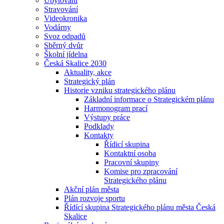
Ubytování
Stravování
Videokronika
Vodárny
Svoz odpadů
Sběrný dvůr
Školní jídelna
Česká Skalice 2030
Aktuality, akce
Strategický plán
Historie vzniku strategického plánu
Základní informace o Strategickém plánu
Harmonogram prací
Výstupy práce
Podklady
Kontakty
Řídicí skupina
Kontaktní osoba
Pracovní skupiny
Komise pro zpracování
Strategického plánu
Akční plán města
Plán rozvoje sportu
Řídící skupina Strategického plánu města Česká
Skalice