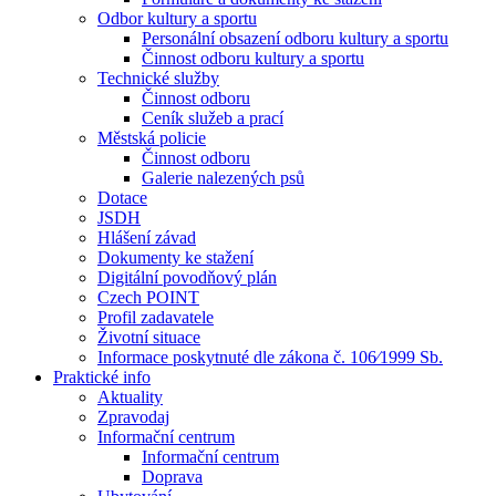
Odbor kultury a sportu
Personální obsazení odboru kultury a sportu
Činnost odboru kultury a sportu
Technické služby
Činnost odboru
Ceník služeb a prací
Městská policie
Činnost odboru
Galerie nalezených psů
Dotace
JSDH
Hlášení závad
Dokumenty ke stažení
Digitální povodňový plán
Czech POINT
Profil zadavatele
Životní situace
Informace poskytnuté dle zákona č. 106⁄1999 Sb.
Praktické info
Aktuality
Zpravodaj
Informační centrum
Informační centrum
Doprava