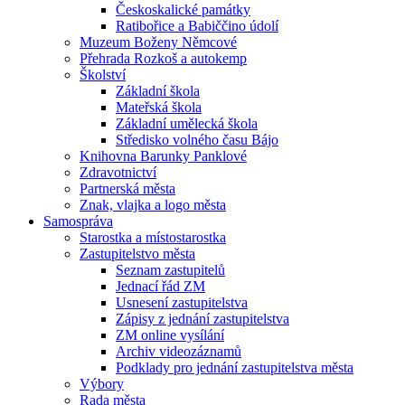
Českoskalické památky
Ratibořice a Babiččino údolí
Muzeum Boženy Němcové
Přehrada Rozkoš a autokemp
Školství
Základní škola
Mateřská škola
Základní umělecká škola
Středisko volného času Bájo
Knihovna Barunky Panklové
Zdravotnictví
Partnerská města
Znak, vlajka a logo města
Samospráva
Starostka a místostarostka
Zastupitelstvo města
Seznam zastupitelů
Jednací řád ZM
Usnesení zastupitelstva
Zápisy z jednání zastupitelstva
ZM online vysílání
Archiv videozáznamů
Podklady pro jednání zastupitelstva města
Výbory
Rada města