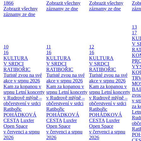
1866
Zobrazit všechny
Zobrazit všechny
Zobr
Zobrazit všechny
záznamy ze dne
záznamy ze dne
zázn
záznamy ze dne
13
17
KU
V S
10
11
12
RAT
16
16
16
KO
KULTURA
KULTURA
KULTURA
PR
V SRDCI
V SRDCI
V SRDCI
VÝ
RATIBOŘIC
RATIBOŘIC
RATIBOŘIC
KO
Turisté zvou na své
Turisté zvou na své
Turisté zvou na své
TR
akce v srpnu 2026
akce v srpnu 2026
akce v srpnu 2026
MO
Kam za kopanou v
Kam za kopanou v
Kam za kopanou v
BA
srpnu
Letní koncerty
srpnu
Letní koncerty
srpnu
Letní koncerty
zvou
v Rudrově mlýně –
v Rudrově mlýně –
v Rudrově mlýně –
v sr
občerstvení v srdci
občerstvení v srdci
občerstvení v srdci
za k
Ratibořic
Ratibořic
Ratibořic
Letn
POHÁDKOVÁ
POHÁDKOVÁ
POHÁDKOVÁ
Rud
CESTA
Luxfer
CESTA
Luxfer
CESTA
Luxfer
obče
Open Space
Open Space
Open Space
Rati
v červenci a srpnu
v červenci a srpnu
v červenci a srpnu
PO
2026
2026
2026
CE