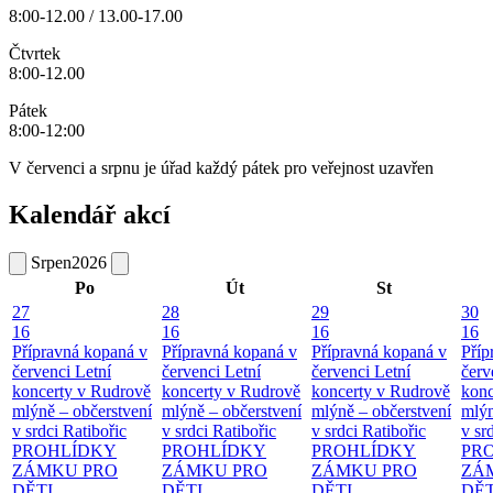
8:00-12.00 / 13.00-17.00
Čtvrtek
8:00-12.00
Pátek
8:00-12:00
V červenci a srpnu je úřad každý pátek pro veřejnost uzavřen
Kalendář akcí
Srpen
2026
Po
Út
St
27
28
29
30
16
16
16
16
Přípravná kopaná v
Přípravná kopaná v
Přípravná kopaná v
Příp
červenci
Letní
červenci
Letní
červenci
Letní
červ
koncerty v Rudrově
koncerty v Rudrově
koncerty v Rudrově
konc
mlýně – občerstvení
mlýně – občerstvení
mlýně – občerstvení
mlýn
v srdci Ratibořic
v srdci Ratibořic
v srdci Ratibořic
v sr
PROHLÍDKY
PROHLÍDKY
PROHLÍDKY
PR
ZÁMKU PRO
ZÁMKU PRO
ZÁMKU PRO
ZÁ
DĚTI
DĚTI
DĚTI
DĚT