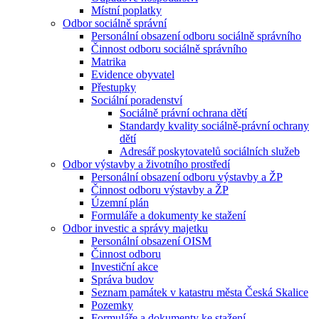
Místní poplatky
Odbor sociálně správní
Personální obsazení odboru sociálně správního
Činnost odboru sociálně správního
Matrika
Evidence obyvatel
Přestupky
Sociální poradenství
Sociálně právní ochrana dětí
Standardy kvality sociálně-právní ochrany
dětí
Adresář poskytovatelů sociálních služeb
Odbor výstavby a životního prostředí
Personální obsazení odboru výstavby a ŽP
Činnost odboru výstavby a ŽP
Územní plán
Formuláře a dokumenty ke stažení
Odbor investic a správy majetku
Personální obsazení OISM
Činnost odboru
Investiční akce
Správa budov
Seznam památek v katastru města Česká Skalice
Pozemky
Formuláře a dokumenty ke stažení