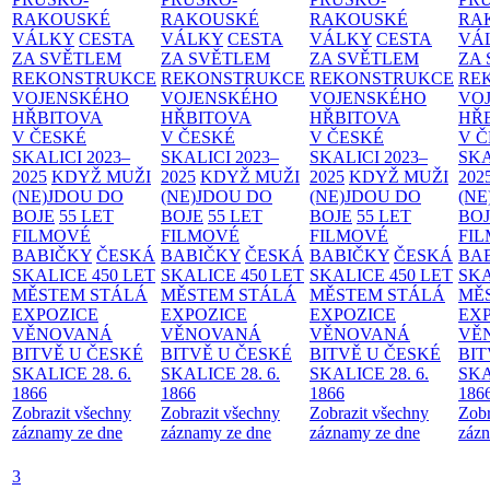
RAKOUSKÉ
RAKOUSKÉ
RAKOUSKÉ
RA
VÁLKY
CESTA
VÁLKY
CESTA
VÁLKY
CESTA
VÁ
ZA SVĚTLEM
ZA SVĚTLEM
ZA SVĚTLEM
ZA
REKONSTRUKCE
REKONSTRUKCE
REKONSTRUKCE
RE
VOJENSKÉHO
VOJENSKÉHO
VOJENSKÉHO
VO
HŘBITOVA
HŘBITOVA
HŘBITOVA
HŘ
V ČESKÉ
V ČESKÉ
V ČESKÉ
V 
SKALICI 2023–
SKALICI 2023–
SKALICI 2023–
SKA
2025
KDYŽ MUŽI
2025
KDYŽ MUŽI
2025
KDYŽ MUŽI
202
(NE)JDOU DO
(NE)JDOU DO
(NE)JDOU DO
(NE
BOJE
55 LET
BOJE
55 LET
BOJE
55 LET
BO
FILMOVÉ
FILMOVÉ
FILMOVÉ
FI
BABIČKY
ČESKÁ
BABIČKY
ČESKÁ
BABIČKY
ČESKÁ
BA
SKALICE 450 LET
SKALICE 450 LET
SKALICE 450 LET
SKA
MĚSTEM
STÁLÁ
MĚSTEM
STÁLÁ
MĚSTEM
STÁLÁ
MĚ
EXPOZICE
EXPOZICE
EXPOZICE
EX
VĚNOVANÁ
VĚNOVANÁ
VĚNOVANÁ
VĚ
BITVĚ U ČESKÉ
BITVĚ U ČESKÉ
BITVĚ U ČESKÉ
BIT
SKALICE 28. 6.
SKALICE 28. 6.
SKALICE 28. 6.
SKA
1866
1866
1866
186
Zobrazit všechny
Zobrazit všechny
Zobrazit všechny
Zobr
záznamy ze dne
záznamy ze dne
záznamy ze dne
zázn
3