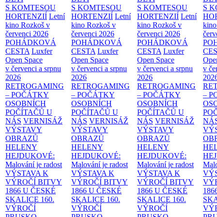
S KOMTESOU
S KOMTESOU
S KOMTESOU
S 
HORTENZIÍ
Letní
HORTENZIÍ
Letní
HORTENZIÍ
Letní
HOR
kino Rozkoš v
kino Rozkoš v
kino Rozkoš v
kino
červenci 2026
červenci 2026
červenci 2026
červ
POHÁDKOVÁ
POHÁDKOVÁ
POHÁDKOVÁ
PO
CESTA
Luxfer
CESTA
Luxfer
CESTA
Luxfer
CE
Open Space
Open Space
Open Space
Ope
v červenci a srpnu
v červenci a srpnu
v červenci a srpnu
v če
2026
2026
2026
202
RETROGAMING
RETROGAMING
RETROGAMING
RE
– POČÁTKY
– POČÁTKY
– POČÁTKY
– 
OSOBNÍCH
OSOBNÍCH
OSOBNÍCH
OS
POČÍTAČŮ U
POČÍTAČŮ U
POČÍTAČŮ U
PO
NÁS
VERNISÁŽ
NÁS
VERNISÁŽ
NÁS
VERNISÁŽ
NÁ
VÝSTAVY
VÝSTAVY
VÝSTAVY
VÝ
OBRAZŮ
OBRAZŮ
OBRAZŮ
OB
HELENY
HELENY
HELENY
HE
HEJDUKOVÉ:
HEJDUKOVÉ:
HEJDUKOVÉ:
HE
Malování je radost
Malování je radost
Malování je radost
Malo
VÝSTAVA K
VÝSTAVA K
VÝSTAVA K
VÝ
VÝROČÍ BITVY
VÝROČÍ BITVY
VÝROČÍ BITVY
VÝ
1866 U ČESKÉ
1866 U ČESKÉ
1866 U ČESKÉ
186
SKALICE
160.
SKALICE
160.
SKALICE
160.
SK
VÝROČÍ
VÝROČÍ
VÝROČÍ
VÝ
PRUSKO-
PRUSKO-
PRUSKO-
PR