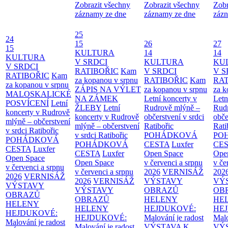
Zobrazit všechny
Zobrazit všechny
Zobr
záznamy ze dne
záznamy ze dne
zázn
25
24
15
26
27
15
KULTURA
14
14
KULTURA
V SRDCI
KULTURA
KU
V SRDCI
RATIBOŘIC
Kam
V SRDCI
V S
RATIBOŘIC
Kam
za kopanou v srpnu
RATIBOŘIC
Kam
RAT
za kopanou v srpnu
ZÁPIS NA VÝLET
za kopanou v srpnu
za k
MALOSKALICKÉ
NA ZÁMEK
Letní koncerty v
Letn
POSVÍCENÍ
Letní
ŽLEBY
Letní
Rudrově mlýně –
Rud
koncerty v Rudrově
koncerty v Rudrově
občerstvení v srdci
obče
mlýně – občerstvení
mlýně – občerstvení
Ratibořic
Rati
v srdci Ratibořic
v srdci Ratibořic
POHÁDKOVÁ
PO
POHÁDKOVÁ
POHÁDKOVÁ
CESTA
Luxfer
CE
CESTA
Luxfer
CESTA
Luxfer
Open Space
Ope
Open Space
Open Space
v červenci a srpnu
v če
v červenci a srpnu
v červenci a srpnu
2026
VERNISÁŽ
202
2026
VERNISÁŽ
2026
VERNISÁŽ
VÝSTAVY
VÝ
VÝSTAVY
VÝSTAVY
OBRAZŮ
OB
OBRAZŮ
OBRAZŮ
HELENY
HE
HELENY
HELENY
HEJDUKOVÉ:
HE
HEJDUKOVÉ:
HEJDUKOVÉ:
Malování je radost
Malo
Malování je radost
Malování je radost
VÝSTAVA K
VÝ