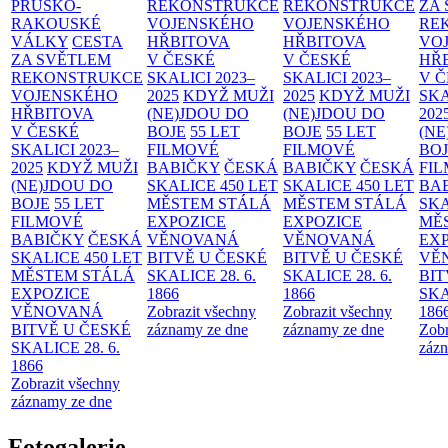
PRUSKO-
REKONSTRUKCE
REKONSTRUKCE
ZA
RAKOUSKÉ
VOJENSKÉHO
VOJENSKÉHO
RE
VÁLKY
CESTA
HŘBITOVA
HŘBITOVA
VO
ZA SVĚTLEM
V ČESKÉ
V ČESKÉ
HŘ
REKONSTRUKCE
SKALICI 2023–
SKALICI 2023–
V 
VOJENSKÉHO
2025
KDYŽ MUŽI
2025
KDYŽ MUŽI
SKA
HŘBITOVA
(NE)JDOU DO
(NE)JDOU DO
202
V ČESKÉ
BOJE
55 LET
BOJE
55 LET
(NE
SKALICI 2023–
FILMOVÉ
FILMOVÉ
BO
2025
KDYŽ MUŽI
BABIČKY
ČESKÁ
BABIČKY
ČESKÁ
FI
(NE)JDOU DO
SKALICE 450 LET
SKALICE 450 LET
BA
BOJE
55 LET
MĚSTEM
STÁLÁ
MĚSTEM
STÁLÁ
SKA
FILMOVÉ
EXPOZICE
EXPOZICE
MĚ
BABIČKY
ČESKÁ
VĚNOVANÁ
VĚNOVANÁ
EX
SKALICE 450 LET
BITVĚ U ČESKÉ
BITVĚ U ČESKÉ
VĚ
MĚSTEM
STÁLÁ
SKALICE 28. 6.
SKALICE 28. 6.
BIT
EXPOZICE
1866
1866
SKA
VĚNOVANÁ
Zobrazit všechny
Zobrazit všechny
186
BITVĚ U ČESKÉ
záznamy ze dne
záznamy ze dne
Zobr
SKALICE 28. 6.
zázn
1866
Zobrazit všechny
záznamy ze dne
Fotogalerie