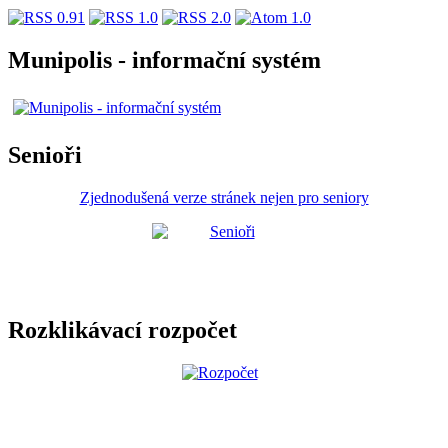
Munipolis - informační systém
Senioři
Zjednodušená verze stránek nejen pro seniory
Rozklikávací rozpočet