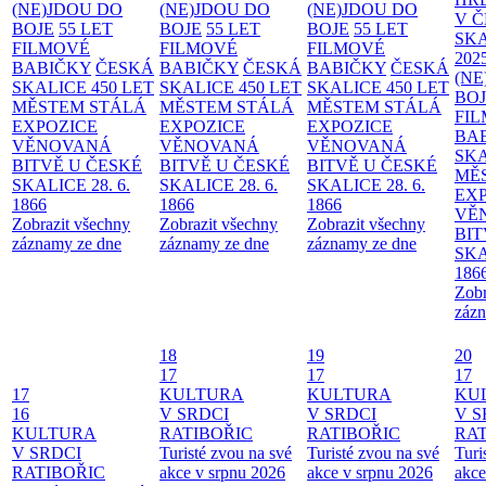
(NE)JDOU DO
(NE)JDOU DO
(NE)JDOU DO
V 
BOJE
55 LET
BOJE
55 LET
BOJE
55 LET
SKA
FILMOVÉ
FILMOVÉ
FILMOVÉ
202
BABIČKY
ČESKÁ
BABIČKY
ČESKÁ
BABIČKY
ČESKÁ
(NE
SKALICE 450 LET
SKALICE 450 LET
SKALICE 450 LET
BO
MĚSTEM
STÁLÁ
MĚSTEM
STÁLÁ
MĚSTEM
STÁLÁ
FI
EXPOZICE
EXPOZICE
EXPOZICE
BA
VĚNOVANÁ
VĚNOVANÁ
VĚNOVANÁ
SKA
BITVĚ U ČESKÉ
BITVĚ U ČESKÉ
BITVĚ U ČESKÉ
MĚ
SKALICE 28. 6.
SKALICE 28. 6.
SKALICE 28. 6.
EX
1866
1866
1866
VĚ
Zobrazit všechny
Zobrazit všechny
Zobrazit všechny
BIT
záznamy ze dne
záznamy ze dne
záznamy ze dne
SKA
186
Zobr
zázn
18
19
20
17
17
17
17
KULTURA
KULTURA
KU
16
V SRDCI
V SRDCI
V S
KULTURA
RATIBOŘIC
RATIBOŘIC
RAT
V SRDCI
Turisté zvou na své
Turisté zvou na své
Turi
RATIBOŘIC
akce v srpnu 2026
akce v srpnu 2026
akce