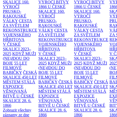
SKALICE
160.
VÝROČÍ BITVY
VÝROČÍ BITVY
VÝ
VÝROČÍ
1866 U ČESKÉ
1866 U ČESKÉ
186
PRUSKO-
SKALICE
160.
SKALICE
160.
SK
RAKOUSKÉ
VÝROČÍ
VÝROČÍ
VÝ
VÁLKY
CESTA
PRUSKO-
PRUSKO-
PR
ZA SVĚTLEM
RAKOUSKÉ
RAKOUSKÉ
RA
REKONSTRUKCE
VÁLKY
CESTA
VÁLKY
CESTA
VÁ
VOJENSKÉHO
ZA SVĚTLEM
ZA SVĚTLEM
ZA
HŘBITOVA
REKONSTRUKCE
REKONSTRUKCE
RE
V ČESKÉ
VOJENSKÉHO
VOJENSKÉHO
VO
SKALICI 2023–
HŘBITOVA
HŘBITOVA
HŘ
2025
KDYŽ MUŽI
V ČESKÉ
V ČESKÉ
V 
(NE)JDOU DO
SKALICI 2023–
SKALICI 2023–
SKA
BOJE
55 LET
2025
KDYŽ MUŽI
2025
KDYŽ MUŽI
202
FILMOVÉ
(NE)JDOU DO
(NE)JDOU DO
(NE
BABIČKY
ČESKÁ
BOJE
55 LET
BOJE
55 LET
BO
SKALICE 450 LET
FILMOVÉ
FILMOVÉ
FI
MĚSTEM
STÁLÁ
BABIČKY
ČESKÁ
BABIČKY
ČESKÁ
BA
EXPOZICE
SKALICE 450 LET
SKALICE 450 LET
SKA
VĚNOVANÁ
MĚSTEM
STÁLÁ
MĚSTEM
STÁLÁ
MĚ
BITVĚ U ČESKÉ
EXPOZICE
EXPOZICE
EX
SKALICE 28. 6.
VĚNOVANÁ
VĚNOVANÁ
VĚ
1866
BITVĚ U ČESKÉ
BITVĚ U ČESKÉ
BIT
Zobrazit všechny
SKALICE 28. 6.
SKALICE 28. 6.
SKA
záznamy ze dne
1866
1866
186