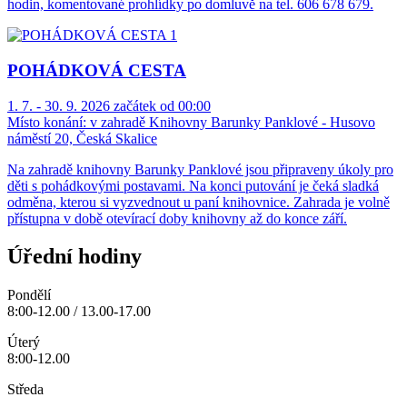
hodin, komentované prohlídky po domluvě na tel. 606 678 679.
POHÁDKOVÁ CESTA
1. 7. - 30. 9. 2026 začátek od 00:00
Místo konání:
v zahradě Knihovny Barunky Panklové - Husovo
náměstí 20, Česká Skalice
Na zahradě knihovny Barunky Panklové jsou připraveny úkoly pro
děti s pohádkovými postavami. Na konci putování je čeká sladká
odměna, kterou si vyzvednout u paní knihovnice. Zahrada je volně
přístupna v době otevírací doby knihovny až do konce září.
Úřední hodiny
Pondělí
8:00-12.00 / 13.00-17.00
Úterý
8:00-12.00
Středa