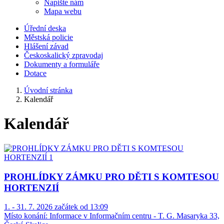
Napište nám
Mapa webu
Úřední deska
Městská policie
Hlášení závad
Českoskalický zpravodaj
Dokumenty a formuláře
Dotace
Úvodní stránka
Kalendář
Kalendář
PROHLÍDKY ZÁMKU PRO DĚTI S KOMTESOU
HORTENZIÍ
1. - 31. 7. 2026 začátek od 13:09
Místo konání:
Informace v Informačním centru - T. G. Masaryka 33,