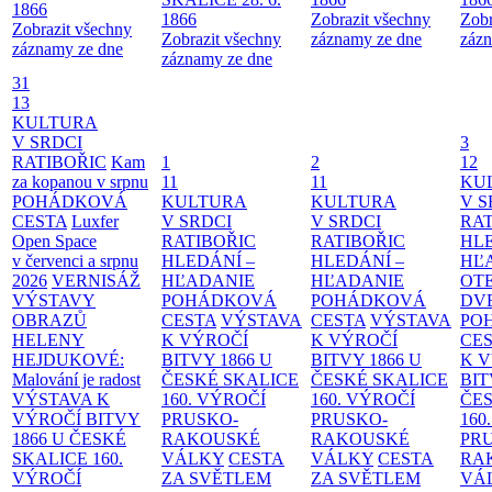
1866
1866
Zobrazit všechny
Zobr
Zobrazit všechny
Zobrazit všechny
záznamy ze dne
zázn
záznamy ze dne
záznamy ze dne
31
13
KULTURA
V SRDCI
3
RATIBOŘIC
Kam
1
2
12
za kopanou v srpnu
11
11
KU
POHÁDKOVÁ
KULTURA
KULTURA
V S
CESTA
Luxfer
V SRDCI
V SRDCI
RAT
Open Space
RATIBOŘIC
RATIBOŘIC
HLE
v červenci a srpnu
HLEDÁNÍ –
HLEDÁNÍ –
HĽ
2026
VERNISÁŽ
HĽADANIE
HĽADANIE
OT
VÝSTAVY
POHÁDKOVÁ
POHÁDKOVÁ
DV
OBRAZŮ
CESTA
VÝSTAVA
CESTA
VÝSTAVA
PO
HELENY
K VÝROČÍ
K VÝROČÍ
CE
HEJDUKOVÉ:
BITVY 1866 U
BITVY 1866 U
K 
Malování je radost
ČESKÉ SKALICE
ČESKÉ SKALICE
BIT
VÝSTAVA K
160. VÝROČÍ
160. VÝROČÍ
ČES
VÝROČÍ BITVY
PRUSKO-
PRUSKO-
160
1866 U ČESKÉ
RAKOUSKÉ
RAKOUSKÉ
PR
SKALICE
160.
VÁLKY
CESTA
VÁLKY
CESTA
RA
VÝROČÍ
ZA SVĚTLEM
ZA SVĚTLEM
VÁ