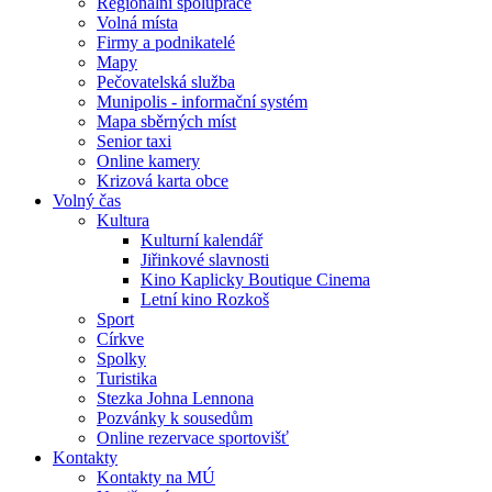
Regionální spolupráce
Volná místa
Firmy a podnikatelé
Mapy
Pečovatelská služba
Munipolis - informační systém
Mapa sběrných míst
Senior taxi
Online kamery
Krizová karta obce
Volný čas
Kultura
Kulturní kalendář
Jiřinkové slavnosti
Kino Kaplicky Boutique Cinema
Letní kino Rozkoš
Sport
Církve
Spolky
Turistika
Stezka Johna Lennona
Pozvánky k sousedům
Online rezervace sportovišť
Kontakty
Kontakty na MÚ