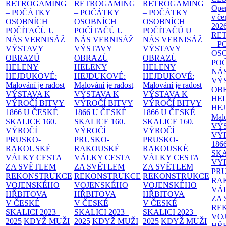
RETROGAMING
RETROGAMING
RETROGAMING
Ope
– POČÁTKY
– POČÁTKY
– POČÁTKY
v če
OSOBNÍCH
OSOBNÍCH
OSOBNÍCH
202
POČÍTAČŮ U
POČÍTAČŮ U
POČÍTAČŮ U
RE
NÁS
VERNISÁŽ
NÁS
VERNISÁŽ
NÁS
VERNISÁŽ
– 
VÝSTAVY
VÝSTAVY
VÝSTAVY
OS
OBRAZŮ
OBRAZŮ
OBRAZŮ
PO
HELENY
HELENY
HELENY
NÁ
HEJDUKOVÉ:
HEJDUKOVÉ:
HEJDUKOVÉ:
VÝ
Malování je radost
Malování je radost
Malování je radost
OB
VÝSTAVA K
VÝSTAVA K
VÝSTAVA K
HE
VÝROČÍ BITVY
VÝROČÍ BITVY
VÝROČÍ BITVY
HE
1866 U ČESKÉ
1866 U ČESKÉ
1866 U ČESKÉ
Malo
SKALICE
160.
SKALICE
160.
SKALICE
160.
VÝ
VÝROČÍ
VÝROČÍ
VÝROČÍ
VÝ
PRUSKO-
PRUSKO-
PRUSKO-
186
RAKOUSKÉ
RAKOUSKÉ
RAKOUSKÉ
SK
VÁLKY
CESTA
VÁLKY
CESTA
VÁLKY
CESTA
VÝ
ZA SVĚTLEM
ZA SVĚTLEM
ZA SVĚTLEM
PR
REKONSTRUKCE
REKONSTRUKCE
REKONSTRUKCE
RA
VOJENSKÉHO
VOJENSKÉHO
VOJENSKÉHO
VÁ
HŘBITOVA
HŘBITOVA
HŘBITOVA
ZA
V ČESKÉ
V ČESKÉ
V ČESKÉ
RE
SKALICI 2023–
SKALICI 2023–
SKALICI 2023–
VO
2025
KDYŽ MUŽI
2025
KDYŽ MUŽI
2025
KDYŽ MUŽI
HŘ