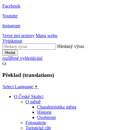
Facebook
Youtube
Instagram
Verze pro seniory
Mapa webu
Vytisknout
Hledaný výraz
Hledat
rozšířené vyhledávání
cz
Překlad (translations)
Select Language
▼
O České Skalici
O městě
Charakteristika města
Historie
Osobnosti
Fotogalerie
Turistické cíle