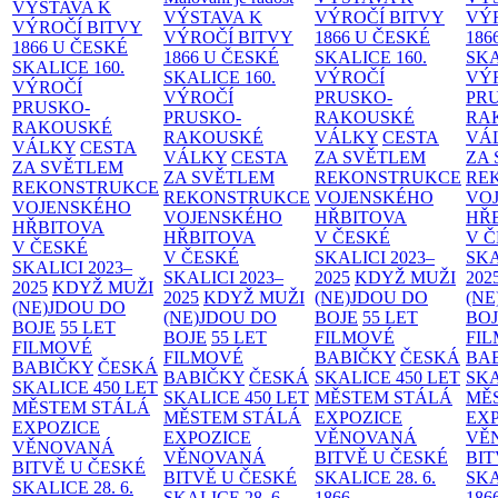
VÝSTAVA K
VÝSTAVA K
VÝROČÍ BITVY
VÝ
VÝROČÍ BITVY
VÝROČÍ BITVY
1866 U ČESKÉ
186
1866 U ČESKÉ
1866 U ČESKÉ
SKALICE
160.
SK
SKALICE
160.
SKALICE
160.
VÝROČÍ
VÝ
VÝROČÍ
VÝROČÍ
PRUSKO-
PR
PRUSKO-
PRUSKO-
RAKOUSKÉ
RA
RAKOUSKÉ
RAKOUSKÉ
VÁLKY
CESTA
VÁ
VÁLKY
CESTA
VÁLKY
CESTA
ZA SVĚTLEM
ZA
ZA SVĚTLEM
ZA SVĚTLEM
REKONSTRUKCE
RE
REKONSTRUKCE
REKONSTRUKCE
VOJENSKÉHO
VO
VOJENSKÉHO
VOJENSKÉHO
HŘBITOVA
HŘ
HŘBITOVA
HŘBITOVA
V ČESKÉ
V 
V ČESKÉ
V ČESKÉ
SKALICI 2023–
SKA
SKALICI 2023–
SKALICI 2023–
2025
KDYŽ MUŽI
202
2025
KDYŽ MUŽI
2025
KDYŽ MUŽI
(NE)JDOU DO
(NE
(NE)JDOU DO
(NE)JDOU DO
BOJE
55 LET
BO
BOJE
55 LET
BOJE
55 LET
FILMOVÉ
FI
FILMOVÉ
FILMOVÉ
BABIČKY
ČESKÁ
BA
BABIČKY
ČESKÁ
BABIČKY
ČESKÁ
SKALICE 450 LET
SKA
SKALICE 450 LET
SKALICE 450 LET
MĚSTEM
STÁLÁ
MĚ
MĚSTEM
STÁLÁ
MĚSTEM
STÁLÁ
EXPOZICE
EX
EXPOZICE
EXPOZICE
VĚNOVANÁ
VĚ
VĚNOVANÁ
VĚNOVANÁ
BITVĚ U ČESKÉ
BIT
BITVĚ U ČESKÉ
BITVĚ U ČESKÉ
SKALICE 28. 6.
SKA
SKALICE 28. 6.
SKALICE 28. 6.
1866
186