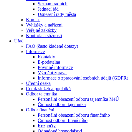
Seznam radních
Jednací řád
Usnesení rady města
Komise
Vyhlášky a nařízení
Veřejné zakázky
Kontrola a stížnosti
Úřad
FAQ (často kladené dotazy)
Informace
Kontakty
E-podatelna
Povinné informace
Výroční zpráva
Informace o zpracování osobních údajů (GDPR)
Úřední deska
Ceník služeb a poplatků
Odbor tajemníka
Personální obsazení odboru tajemníka MěÚ
Činnost odboru tajemníka
Odbor finanční
Personální obsazení odboru finančního
Činnost odboru finančního
Rozpočty
Odpadové hospodářství