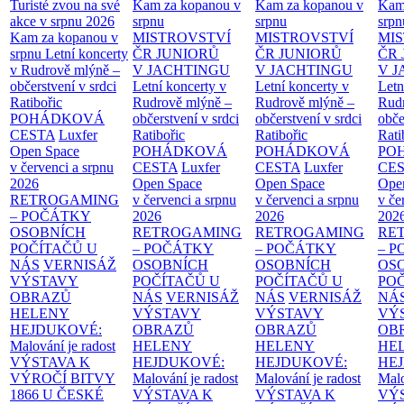
Turisté zvou na své
Kam za kopanou v
Kam za kopanou v
Kam
akce v srpnu 2026
srpnu
srpnu
srpn
Kam za kopanou v
MISTROVSTVÍ
MISTROVSTVÍ
MI
srpnu
Letní koncerty
ČR JUNIORŮ
ČR JUNIORŮ
ČR 
v Rudrově mlýně –
V JACHTINGU
V JACHTINGU
V 
občerstvení v srdci
Letní koncerty v
Letní koncerty v
Letn
Ratibořic
Rudrově mlýně –
Rudrově mlýně –
Rud
POHÁDKOVÁ
občerstvení v srdci
občerstvení v srdci
obče
CESTA
Luxfer
Ratibořic
Ratibořic
Rati
Open Space
POHÁDKOVÁ
POHÁDKOVÁ
PO
v červenci a srpnu
CESTA
Luxfer
CESTA
Luxfer
CE
2026
Open Space
Open Space
Ope
RETROGAMING
v červenci a srpnu
v červenci a srpnu
v če
– POČÁTKY
2026
2026
202
OSOBNÍCH
RETROGAMING
RETROGAMING
RE
POČÍTAČŮ U
– POČÁTKY
– POČÁTKY
– 
NÁS
VERNISÁŽ
OSOBNÍCH
OSOBNÍCH
OS
VÝSTAVY
POČÍTAČŮ U
POČÍTAČŮ U
PO
OBRAZŮ
NÁS
VERNISÁŽ
NÁS
VERNISÁŽ
NÁ
HELENY
VÝSTAVY
VÝSTAVY
VÝ
HEJDUKOVÉ:
OBRAZŮ
OBRAZŮ
OB
Malování je radost
HELENY
HELENY
HE
VÝSTAVA K
HEJDUKOVÉ:
HEJDUKOVÉ:
HE
VÝROČÍ BITVY
Malování je radost
Malování je radost
Malo
1866 U ČESKÉ
VÝSTAVA K
VÝSTAVA K
VÝ