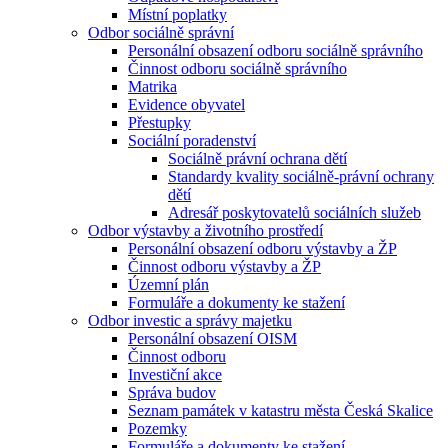
Místní poplatky
Odbor sociálně správní
Personální obsazení odboru sociálně správního
Činnost odboru sociálně správního
Matrika
Evidence obyvatel
Přestupky
Sociální poradenství
Sociálně právní ochrana dětí
Standardy kvality sociálně-právní ochrany
dětí
Adresář poskytovatelů sociálních služeb
Odbor výstavby a životního prostředí
Personální obsazení odboru výstavby a ŽP
Činnost odboru výstavby a ŽP
Územní plán
Formuláře a dokumenty ke stažení
Odbor investic a správy majetku
Personální obsazení OISM
Činnost odboru
Investiční akce
Správa budov
Seznam památek v katastru města Česká Skalice
Pozemky
Formuláře a dokumenty ke stažení