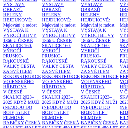
VÝSTAVY
VÝSTAVY
VÝSTAVY
VÝ
OBRAZŮ
OBRAZŮ
OBRAZŮ
OB
HELENY
HELENY
HELENY
HE
HEJDUKOVÉ:
HEJDUKOVÉ:
HEJDUKOVÉ:
HE
Malování je radost
Malování je radost
Malování je radost
Malo
VÝSTAVA K
VÝSTAVA K
VÝSTAVA K
VÝ
VÝROČÍ BITVY
VÝROČÍ BITVY
VÝROČÍ BITVY
VÝ
1866 U ČESKÉ
1866 U ČESKÉ
1866 U ČESKÉ
186
SKALICE
160.
SKALICE
160.
SKALICE
160.
SK
VÝROČÍ
VÝROČÍ
VÝROČÍ
VÝ
PRUSKO-
PRUSKO-
PRUSKO-
PR
RAKOUSKÉ
RAKOUSKÉ
RAKOUSKÉ
RA
VÁLKY
CESTA
VÁLKY
CESTA
VÁLKY
CESTA
VÁ
ZA SVĚTLEM
ZA SVĚTLEM
ZA SVĚTLEM
ZA
REKONSTRUKCE
REKONSTRUKCE
REKONSTRUKCE
RE
VOJENSKÉHO
VOJENSKÉHO
VOJENSKÉHO
VO
HŘBITOVA
HŘBITOVA
HŘBITOVA
HŘ
V ČESKÉ
V ČESKÉ
V ČESKÉ
V 
SKALICI 2023–
SKALICI 2023–
SKALICI 2023–
SKA
2025
KDYŽ MUŽI
2025
KDYŽ MUŽI
2025
KDYŽ MUŽI
202
(NE)JDOU DO
(NE)JDOU DO
(NE)JDOU DO
(NE
BOJE
55 LET
BOJE
55 LET
BOJE
55 LET
BO
FILMOVÉ
FILMOVÉ
FILMOVÉ
FI
BABIČKY
ČESKÁ
BABIČKY
ČESKÁ
BABIČKY
ČESKÁ
BA
SKALICE 450 LET
SKALICE 450 LET
SKALICE 450 LET
SKA