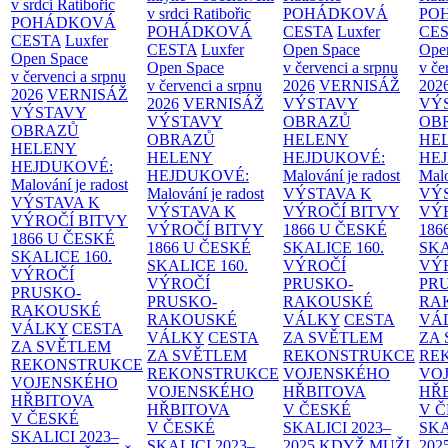
v srdci Ratibořic
v srdci Ratibořic
POHÁDKOVÁ
PO
POHÁDKOVÁ
POHÁDKOVÁ
CESTA
Luxfer
CE
CESTA
Luxfer
CESTA
Luxfer
Open Space
Ope
Open Space
Open Space
v červenci a srpnu
v če
v červenci a srpnu
v červenci a srpnu
2026
VERNISÁŽ
202
2026
VERNISÁŽ
2026
VERNISÁŽ
VÝSTAVY
VÝ
VÝSTAVY
VÝSTAVY
OBRAZŮ
OB
OBRAZŮ
OBRAZŮ
HELENY
HE
HELENY
HELENY
HEJDUKOVÉ:
HE
HEJDUKOVÉ:
HEJDUKOVÉ:
Malování je radost
Malo
Malování je radost
Malování je radost
VÝSTAVA K
VÝ
VÝSTAVA K
VÝSTAVA K
VÝROČÍ BITVY
VÝ
VÝROČÍ BITVY
VÝROČÍ BITVY
1866 U ČESKÉ
186
1866 U ČESKÉ
1866 U ČESKÉ
SKALICE
160.
SK
SKALICE
160.
SKALICE
160.
VÝROČÍ
VÝ
VÝROČÍ
VÝROČÍ
PRUSKO-
PR
PRUSKO-
PRUSKO-
RAKOUSKÉ
RA
RAKOUSKÉ
RAKOUSKÉ
VÁLKY
CESTA
VÁ
VÁLKY
CESTA
VÁLKY
CESTA
ZA SVĚTLEM
ZA
ZA SVĚTLEM
ZA SVĚTLEM
REKONSTRUKCE
RE
REKONSTRUKCE
REKONSTRUKCE
VOJENSKÉHO
VO
VOJENSKÉHO
VOJENSKÉHO
HŘBITOVA
HŘ
HŘBITOVA
HŘBITOVA
V ČESKÉ
V 
V ČESKÉ
V ČESKÉ
SKALICI 2023–
SKA
SKALICI 2023–
SKALICI 2023–
2025
KDYŽ MUŽI
202