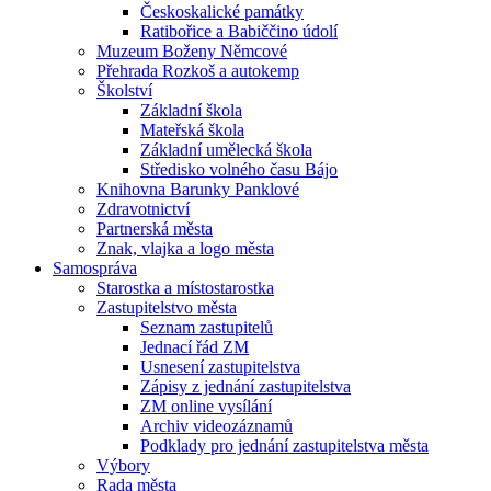
Českoskalické památky
Ratibořice a Babiččino údolí
Muzeum Boženy Němcové
Přehrada Rozkoš a autokemp
Školství
Základní škola
Mateřská škola
Základní umělecká škola
Středisko volného času Bájo
Knihovna Barunky Panklové
Zdravotnictví
Partnerská města
Znak, vlajka a logo města
Samospráva
Starostka a místostarostka
Zastupitelstvo města
Seznam zastupitelů
Jednací řád ZM
Usnesení zastupitelstva
Zápisy z jednání zastupitelstva
ZM online vysílání
Archiv videozáznamů
Podklady pro jednání zastupitelstva města
Výbory
Rada města