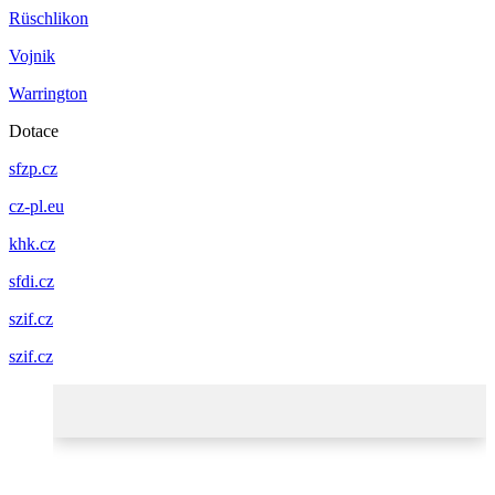
Rüschlikon
Vojnik
Warrington
Dotace
sfzp.cz
cz-pl.eu
khk.cz
sfdi.cz
szif.cz
szif.cz