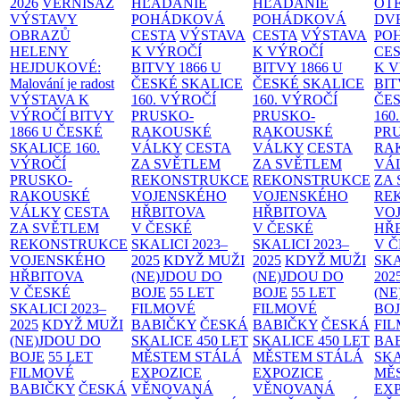
2026
VERNISÁŽ
HĽADANIE
HĽADANIE
OT
VÝSTAVY
POHÁDKOVÁ
POHÁDKOVÁ
DV
OBRAZŮ
CESTA
VÝSTAVA
CESTA
VÝSTAVA
PO
HELENY
K VÝROČÍ
K VÝROČÍ
CE
HEJDUKOVÉ:
BITVY 1866 U
BITVY 1866 U
K 
Malování je radost
ČESKÉ SKALICE
ČESKÉ SKALICE
BIT
VÝSTAVA K
160. VÝROČÍ
160. VÝROČÍ
ČES
VÝROČÍ BITVY
PRUSKO-
PRUSKO-
160
1866 U ČESKÉ
RAKOUSKÉ
RAKOUSKÉ
PR
SKALICE
160.
VÁLKY
CESTA
VÁLKY
CESTA
RA
VÝROČÍ
ZA SVĚTLEM
ZA SVĚTLEM
VÁ
PRUSKO-
REKONSTRUKCE
REKONSTRUKCE
ZA
RAKOUSKÉ
VOJENSKÉHO
VOJENSKÉHO
RE
VÁLKY
CESTA
HŘBITOVA
HŘBITOVA
VO
ZA SVĚTLEM
V ČESKÉ
V ČESKÉ
HŘ
REKONSTRUKCE
SKALICI 2023–
SKALICI 2023–
V 
VOJENSKÉHO
2025
KDYŽ MUŽI
2025
KDYŽ MUŽI
SKA
HŘBITOVA
(NE)JDOU DO
(NE)JDOU DO
202
V ČESKÉ
BOJE
55 LET
BOJE
55 LET
(NE
SKALICI 2023–
FILMOVÉ
FILMOVÉ
BO
2025
KDYŽ MUŽI
BABIČKY
ČESKÁ
BABIČKY
ČESKÁ
FI
(NE)JDOU DO
SKALICE 450 LET
SKALICE 450 LET
BA
BOJE
55 LET
MĚSTEM
STÁLÁ
MĚSTEM
STÁLÁ
SKA
FILMOVÉ
EXPOZICE
EXPOZICE
MĚ
BABIČKY
ČESKÁ
VĚNOVANÁ
VĚNOVANÁ
EX