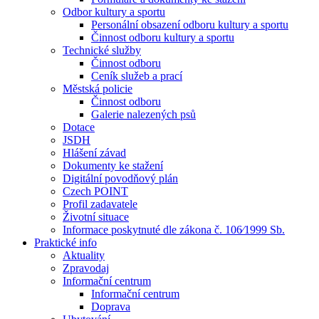
Odbor kultury a sportu
Personální obsazení odboru kultury a sportu
Činnost odboru kultury a sportu
Technické služby
Činnost odboru
Ceník služeb a prací
Městská policie
Činnost odboru
Galerie nalezených psů
Dotace
JSDH
Hlášení závad
Dokumenty ke stažení
Digitální povodňový plán
Czech POINT
Profil zadavatele
Životní situace
Informace poskytnuté dle zákona č. 106⁄1999 Sb.
Praktické info
Aktuality
Zpravodaj
Informační centrum
Informační centrum
Doprava