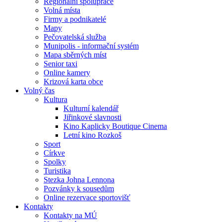
Regionální spolupráce
Volná místa
Firmy a podnikatelé
Mapy
Pečovatelská služba
Munipolis - informační systém
Mapa sběrných míst
Senior taxi
Online kamery
Krizová karta obce
Volný čas
Kultura
Kulturní kalendář
Jiřinkové slavnosti
Kino Kaplicky Boutique Cinema
Letní kino Rozkoš
Sport
Církve
Spolky
Turistika
Stezka Johna Lennona
Pozvánky k sousedům
Online rezervace sportovišť
Kontakty
Kontakty na MÚ