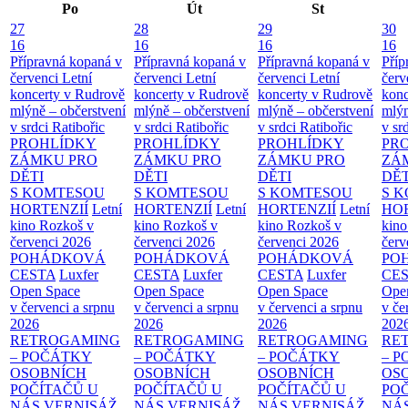
Po
Út
St
27
28
29
30
16
16
16
16
Přípravná kopaná v
Přípravná kopaná v
Přípravná kopaná v
Příp
červenci
Letní
červenci
Letní
červenci
Letní
červ
koncerty v Rudrově
koncerty v Rudrově
koncerty v Rudrově
konc
mlýně – občerstvení
mlýně – občerstvení
mlýně – občerstvení
mlýn
v srdci Ratibořic
v srdci Ratibořic
v srdci Ratibořic
v sr
PROHLÍDKY
PROHLÍDKY
PROHLÍDKY
PR
ZÁMKU PRO
ZÁMKU PRO
ZÁMKU PRO
ZÁ
DĚTI
DĚTI
DĚTI
DĚT
S KOMTESOU
S KOMTESOU
S KOMTESOU
S 
HORTENZIÍ
Letní
HORTENZIÍ
Letní
HORTENZIÍ
Letní
HOR
kino Rozkoš v
kino Rozkoš v
kino Rozkoš v
kino
červenci 2026
červenci 2026
červenci 2026
červ
POHÁDKOVÁ
POHÁDKOVÁ
POHÁDKOVÁ
PO
CESTA
Luxfer
CESTA
Luxfer
CESTA
Luxfer
CE
Open Space
Open Space
Open Space
Ope
v červenci a srpnu
v červenci a srpnu
v červenci a srpnu
v če
2026
2026
2026
202
RETROGAMING
RETROGAMING
RETROGAMING
RE
– POČÁTKY
– POČÁTKY
– POČÁTKY
– 
OSOBNÍCH
OSOBNÍCH
OSOBNÍCH
OS
POČÍTAČŮ U
POČÍTAČŮ U
POČÍTAČŮ U
PO
NÁS
VERNISÁŽ
NÁS
VERNISÁŽ
NÁS
VERNISÁŽ
NÁ