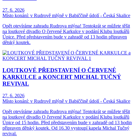
27. 6. 2026
Místo konání:
v Rudrově mlýně v Babiččině údolí - Česká Skalice
Opět otevíráme zahradu Rudrova mlýna! Tentokrát se můžete těšit
na loutkové divadlo O červené Karkulce v podání Klubu loutkářů
Úpice. Před představením bude v zahradě od 13 hodin připraven
dětský koutek.
LOUTKOVÉ PŘEDSTAVENÍ O ČERVENÉ
KARKULCE a KONCERT MICHAL TUČNÝ
REVIVAL
27. 6. 2026
Místo konání:
v Rudrově mlýně v Babiččině údolí - Česká Skalice
Opět otevíráme zahradu Rudrova mlýna! Tentokrát se můžete těšit
na loutkové divadlo O červené Karkulce v podání Klubu loutkářů
Úpice od 15 hodin. Před představením bude v zahradě od 13 hodin
připraven dětský koutek. Od 16.30 vystoupí kapela Michal Tučný
revival.