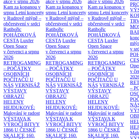
akce v srpnu 2026
akce v srpnu 2026
akce v srpnu 2026
PR
Kam za kopanou v
Kam za kopanou v
Kam za kopanou v
VÝ
srpnu
Letní koncerty
srpnu
Letní koncerty
srpnu
Letní koncerty
KO
v Rudrově mlýně –
v Rudrově mlýně –
v Rudrově mlýně –
TR
občerstvení v srdci
občerstvení v srdci
občerstvení v srdci
MO
Ratibořic
Ratibořic
Ratibořic
BA
POHÁDKOVÁ
POHÁDKOVÁ
POHÁDKOVÁ
konc
CESTA
Luxfer
CESTA
Luxfer
CESTA
Luxfer
mlýn
Open Space
Open Space
Open Space
v sr
v červenci a srpnu
v červenci a srpnu
v červenci a srpnu
PO
2026
2026
2026
CE
RETROGAMING
RETROGAMING
RETROGAMING
Ope
– POČÁTKY
– POČÁTKY
– POČÁTKY
v če
OSOBNÍCH
OSOBNÍCH
OSOBNÍCH
202
POČÍTAČŮ U
POČÍTAČŮ U
POČÍTAČŮ U
RE
NÁS
VERNISÁŽ
NÁS
VERNISÁŽ
NÁS
VERNISÁŽ
– 
VÝSTAVY
VÝSTAVY
VÝSTAVY
OS
OBRAZŮ
OBRAZŮ
OBRAZŮ
PO
HELENY
HELENY
HELENY
NÁ
HEJDUKOVÉ:
HEJDUKOVÉ:
HEJDUKOVÉ:
VÝ
Malování je radost
Malování je radost
Malování je radost
OB
VÝSTAVA K
VÝSTAVA K
VÝSTAVA K
HE
VÝROČÍ BITVY
VÝROČÍ BITVY
VÝROČÍ BITVY
HE
1866 U ČESKÉ
1866 U ČESKÉ
1866 U ČESKÉ
Malo
SKALICE
160.
SKALICE
160.
SKALICE
160.
VÝ