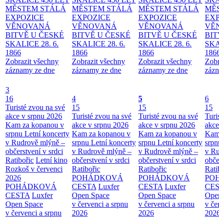
MĚSTEM
STÁLÁ
MĚSTEM
STÁLÁ
MĚSTEM
STÁLÁ
MĚ
EXPOZICE
EXPOZICE
EXPOZICE
EX
VĚNOVANÁ
VĚNOVANÁ
VĚNOVANÁ
VĚ
BITVĚ U ČESKÉ
BITVĚ U ČESKÉ
BITVĚ U ČESKÉ
BIT
SKALICE 28. 6.
SKALICE 28. 6.
SKALICE 28. 6.
SKA
1866
1866
1866
186
Zobrazit všechny
Zobrazit všechny
Zobrazit všechny
Zobr
záznamy ze dne
záznamy ze dne
záznamy ze dne
zázn
3
16
4
5
6
Turisté zvou na své
15
15
15
akce v srpnu 2026
Turisté zvou na své
Turisté zvou na své
Turi
Kam za kopanou v
akce v srpnu 2026
akce v srpnu 2026
akce
srpnu
Letní koncerty
Kam za kopanou v
Kam za kopanou v
Kam
v Rudrově mlýně –
srpnu
Letní koncerty
srpnu
Letní koncerty
srp
občerstvení v srdci
v Rudrově mlýně –
v Rudrově mlýně –
v Ru
Ratibořic
Letní kino
občerstvení v srdci
občerstvení v srdci
obče
Rozkoš v červenci
Ratibořic
Ratibořic
Rati
2026
POHÁDKOVÁ
POHÁDKOVÁ
PO
POHÁDKOVÁ
CESTA
Luxfer
CESTA
Luxfer
CE
CESTA
Luxfer
Open Space
Open Space
Ope
Open Space
v červenci a srpnu
v červenci a srpnu
v če
v červenci a srpnu
2026
2026
202