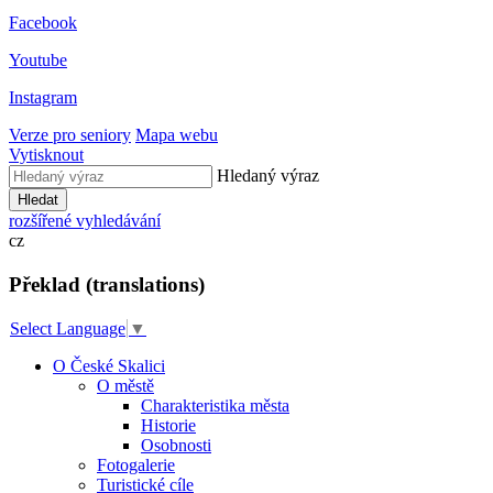
Facebook
Youtube
Instagram
Verze pro seniory
Mapa webu
Vytisknout
Hledaný výraz
Hledat
rozšířené vyhledávání
cz
Překlad (translations)
Select Language
▼
O České Skalici
O městě
Charakteristika města
Historie
Osobnosti
Fotogalerie
Turistické cíle