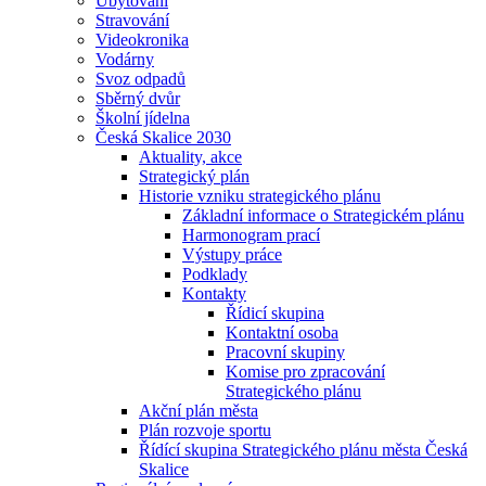
Ubytování
Stravování
Videokronika
Vodárny
Svoz odpadů
Sběrný dvůr
Školní jídelna
Česká Skalice 2030
Aktuality, akce
Strategický plán
Historie vzniku strategického plánu
Základní informace o Strategickém plánu
Harmonogram prací
Výstupy práce
Podklady
Kontakty
Řídicí skupina
Kontaktní osoba
Pracovní skupiny
Komise pro zpracování
Strategického plánu
Akční plán města
Plán rozvoje sportu
Řídící skupina Strategického plánu města Česká
Skalice