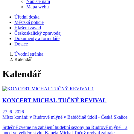
Napište nám
Mapa webu
Úřední deska
Městská policie
Hlášení závad
Českoskalický zpravodaj
Dokumenty a formuláře
Dotace
Úvodní stránka
Kalendář
Kalendář
KONCERT MICHAL TUČNÝ REVIVAL
27. 6. 2026
Místo konání:
v Rudrově mlýně v Babiččině údolí - Česká Skalice
Srdečně zveme na zahájení hudební sezony na Rudrově mlýně – a
hned ve velkém stylu. Kapela Michal Tučný revival zahraje