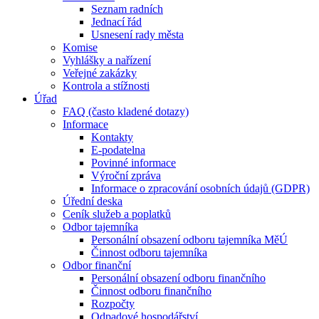
Seznam radních
Jednací řád
Usnesení rady města
Komise
Vyhlášky a nařízení
Veřejné zakázky
Kontrola a stížnosti
Úřad
FAQ (často kladené dotazy)
Informace
Kontakty
E-podatelna
Povinné informace
Výroční zpráva
Informace o zpracování osobních údajů (GDPR)
Úřední deska
Ceník služeb a poplatků
Odbor tajemníka
Personální obsazení odboru tajemníka MěÚ
Činnost odboru tajemníka
Odbor finanční
Personální obsazení odboru finančního
Činnost odboru finančního
Rozpočty
Odpadové hospodářství