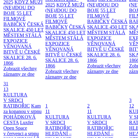
2025
KDYŽ MUŽI
2025
KDYŽ MUŽI
(NE)JDOU DO
(NE
(NE)JDOU DO
(NE)JDOU DO
BOJE
55 LET
BO
BOJE
55 LET
BOJE
55 LET
FILMOVÉ
FI
FILMOVÉ
FILMOVÉ
BABIČKY
ČESKÁ
BA
BABIČKY
ČESKÁ
BABIČKY
ČESKÁ
SKALICE 450 LET
SKA
SKALICE 450 LET
SKALICE 450 LET
MĚSTEM
STÁLÁ
MĚ
MĚSTEM
STÁLÁ
MĚSTEM
STÁLÁ
EXPOZICE
EX
EXPOZICE
EXPOZICE
VĚNOVANÁ
VĚ
VĚNOVANÁ
VĚNOVANÁ
BITVĚ U ČESKÉ
BIT
BITVĚ U ČESKÉ
BITVĚ U ČESKÉ
SKALICE 28. 6.
SKA
SKALICE 28. 6.
SKALICE 28. 6.
1866
186
1866
1866
Zobrazit všechny
Zobr
Zobrazit všechny
Zobrazit všechny
záznamy ze dne
zázn
záznamy ze dne
záznamy ze dne
31
13
KULTURA
V SRDCI
3
RATIBOŘIC
Kam
1
2
12
za kopanou v srpnu
11
11
KU
POHÁDKOVÁ
KULTURA
KULTURA
V S
CESTA
Luxfer
V SRDCI
V SRDCI
RAT
Open Space
RATIBOŘIC
RATIBOŘIC
HLE
v červenci a srpnu
HLEDÁNÍ –
HLEDÁNÍ –
HĽ