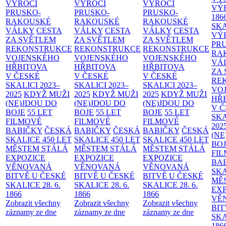
VÝROČÍ
VÝROČÍ
VÝROČÍ
VÝ
PRUSKO-
PRUSKO-
PRUSKO-
186
RAKOUSKÉ
RAKOUSKÉ
RAKOUSKÉ
SK
VÁLKY
CESTA
VÁLKY
CESTA
VÁLKY
CESTA
VÝ
ZA SVĚTLEM
ZA SVĚTLEM
ZA SVĚTLEM
PR
REKONSTRUKCE
REKONSTRUKCE
REKONSTRUKCE
RA
VOJENSKÉHO
VOJENSKÉHO
VOJENSKÉHO
VÁ
HŘBITOVA
HŘBITOVA
HŘBITOVA
ZA
V ČESKÉ
V ČESKÉ
V ČESKÉ
RE
SKALICI 2023–
SKALICI 2023–
SKALICI 2023–
VO
2025
KDYŽ MUŽI
2025
KDYŽ MUŽI
2025
KDYŽ MUŽI
HŘ
(NE)JDOU DO
(NE)JDOU DO
(NE)JDOU DO
V 
BOJE
55 LET
BOJE
55 LET
BOJE
55 LET
SKA
FILMOVÉ
FILMOVÉ
FILMOVÉ
202
BABIČKY
ČESKÁ
BABIČKY
ČESKÁ
BABIČKY
ČESKÁ
(NE
SKALICE 450 LET
SKALICE 450 LET
SKALICE 450 LET
BO
MĚSTEM
STÁLÁ
MĚSTEM
STÁLÁ
MĚSTEM
STÁLÁ
FI
EXPOZICE
EXPOZICE
EXPOZICE
BA
VĚNOVANÁ
VĚNOVANÁ
VĚNOVANÁ
SKA
BITVĚ U ČESKÉ
BITVĚ U ČESKÉ
BITVĚ U ČESKÉ
MĚ
SKALICE 28. 6.
SKALICE 28. 6.
SKALICE 28. 6.
EX
1866
1866
1866
VĚ
Zobrazit všechny
Zobrazit všechny
Zobrazit všechny
BIT
záznamy ze dne
záznamy ze dne
záznamy ze dne
SKA
186