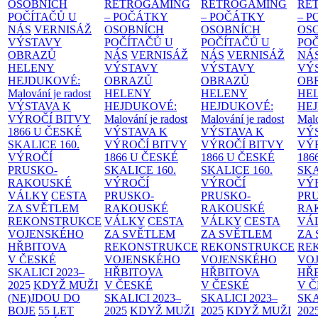
OSOBNÍCH
RETROGAMING
RETROGAMING
RE
POČÍTAČŮ U
– POČÁTKY
– POČÁTKY
– 
NÁS
VERNISÁŽ
OSOBNÍCH
OSOBNÍCH
OS
VÝSTAVY
POČÍTAČŮ U
POČÍTAČŮ U
PO
OBRAZŮ
NÁS
VERNISÁŽ
NÁS
VERNISÁŽ
NÁ
HELENY
VÝSTAVY
VÝSTAVY
VÝ
HEJDUKOVÉ:
OBRAZŮ
OBRAZŮ
OB
Malování je radost
HELENY
HELENY
HE
VÝSTAVA K
HEJDUKOVÉ:
HEJDUKOVÉ:
HE
VÝROČÍ BITVY
Malování je radost
Malování je radost
Malo
1866 U ČESKÉ
VÝSTAVA K
VÝSTAVA K
VÝ
SKALICE
160.
VÝROČÍ BITVY
VÝROČÍ BITVY
VÝ
VÝROČÍ
1866 U ČESKÉ
1866 U ČESKÉ
186
PRUSKO-
SKALICE
160.
SKALICE
160.
SK
RAKOUSKÉ
VÝROČÍ
VÝROČÍ
VÝ
VÁLKY
CESTA
PRUSKO-
PRUSKO-
PR
ZA SVĚTLEM
RAKOUSKÉ
RAKOUSKÉ
RA
REKONSTRUKCE
VÁLKY
CESTA
VÁLKY
CESTA
VÁ
VOJENSKÉHO
ZA SVĚTLEM
ZA SVĚTLEM
ZA
HŘBITOVA
REKONSTRUKCE
REKONSTRUKCE
RE
V ČESKÉ
VOJENSKÉHO
VOJENSKÉHO
VO
SKALICI 2023–
HŘBITOVA
HŘBITOVA
HŘ
2025
KDYŽ MUŽI
V ČESKÉ
V ČESKÉ
V 
(NE)JDOU DO
SKALICI 2023–
SKALICI 2023–
SKA
BOJE
55 LET
2025
KDYŽ MUŽI
2025
KDYŽ MUŽI
202