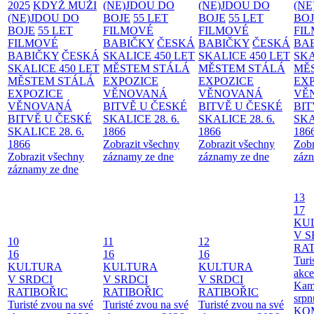
2025
KDYŽ MUŽI
(NE)JDOU DO
(NE)JDOU DO
(NE
(NE)JDOU DO
BOJE
55 LET
BOJE
55 LET
BO
BOJE
55 LET
FILMOVÉ
FILMOVÉ
FI
FILMOVÉ
BABIČKY
ČESKÁ
BABIČKY
ČESKÁ
BA
BABIČKY
ČESKÁ
SKALICE 450 LET
SKALICE 450 LET
SKA
SKALICE 450 LET
MĚSTEM
STÁLÁ
MĚSTEM
STÁLÁ
MĚ
MĚSTEM
STÁLÁ
EXPOZICE
EXPOZICE
EX
EXPOZICE
VĚNOVANÁ
VĚNOVANÁ
VĚ
VĚNOVANÁ
BITVĚ U ČESKÉ
BITVĚ U ČESKÉ
BIT
BITVĚ U ČESKÉ
SKALICE 28. 6.
SKALICE 28. 6.
SKA
SKALICE 28. 6.
1866
1866
186
1866
Zobrazit všechny
Zobrazit všechny
Zobr
Zobrazit všechny
záznamy ze dne
záznamy ze dne
zázn
záznamy ze dne
13
17
KU
V S
10
11
12
RAT
16
16
16
Turi
KULTURA
KULTURA
KULTURA
akce
V SRDCI
V SRDCI
V SRDCI
Kam
RATIBOŘIC
RATIBOŘIC
RATIBOŘIC
srpn
Turisté zvou na své
Turisté zvou na své
Turisté zvou na své
KO