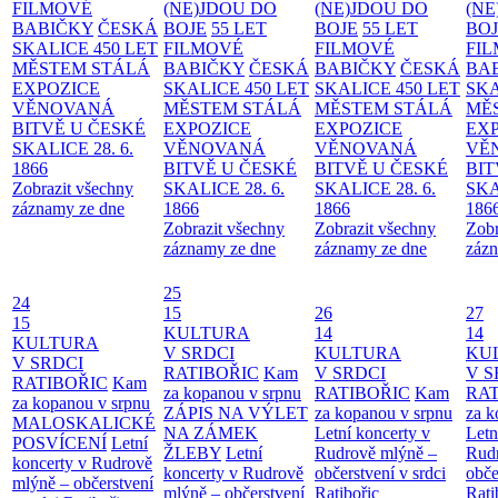
FILMOVÉ
(NE)JDOU DO
(NE)JDOU DO
(NE
BABIČKY
ČESKÁ
BOJE
55 LET
BOJE
55 LET
BO
SKALICE 450 LET
FILMOVÉ
FILMOVÉ
FI
MĚSTEM
STÁLÁ
BABIČKY
ČESKÁ
BABIČKY
ČESKÁ
BA
EXPOZICE
SKALICE 450 LET
SKALICE 450 LET
SKA
VĚNOVANÁ
MĚSTEM
STÁLÁ
MĚSTEM
STÁLÁ
MĚ
BITVĚ U ČESKÉ
EXPOZICE
EXPOZICE
EX
SKALICE 28. 6.
VĚNOVANÁ
VĚNOVANÁ
VĚ
1866
BITVĚ U ČESKÉ
BITVĚ U ČESKÉ
BIT
Zobrazit všechny
SKALICE 28. 6.
SKALICE 28. 6.
SKA
záznamy ze dne
1866
1866
186
Zobrazit všechny
Zobrazit všechny
Zobr
záznamy ze dne
záznamy ze dne
zázn
25
24
15
26
27
15
KULTURA
14
14
KULTURA
V SRDCI
KULTURA
KU
V SRDCI
RATIBOŘIC
Kam
V SRDCI
V S
RATIBOŘIC
Kam
za kopanou v srpnu
RATIBOŘIC
Kam
RAT
za kopanou v srpnu
ZÁPIS NA VÝLET
za kopanou v srpnu
za k
MALOSKALICKÉ
NA ZÁMEK
Letní koncerty v
Letn
POSVÍCENÍ
Letní
ŽLEBY
Letní
Rudrově mlýně –
Rud
koncerty v Rudrově
koncerty v Rudrově
občerstvení v srdci
obče
mlýně – občerstvení
mlýně – občerstvení
Ratibořic
Rati