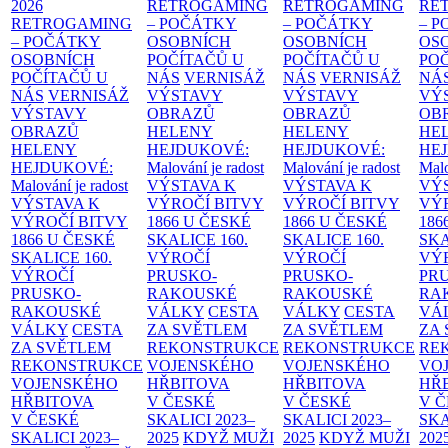
2026
RETROGAMING
RETROGAMING
RE
RETROGAMING
– POČÁTKY
– POČÁTKY
– 
– POČÁTKY
OSOBNÍCH
OSOBNÍCH
OS
OSOBNÍCH
POČÍTAČŮ U
POČÍTAČŮ U
PO
POČÍTAČŮ U
NÁS
VERNISÁŽ
NÁS
VERNISÁŽ
NÁ
NÁS
VERNISÁŽ
VÝSTAVY
VÝSTAVY
VÝ
VÝSTAVY
OBRAZŮ
OBRAZŮ
OB
OBRAZŮ
HELENY
HELENY
HE
HELENY
HEJDUKOVÉ:
HEJDUKOVÉ:
HE
HEJDUKOVÉ:
Malování je radost
Malování je radost
Malo
Malování je radost
VÝSTAVA K
VÝSTAVA K
VÝ
VÝSTAVA K
VÝROČÍ BITVY
VÝROČÍ BITVY
VÝ
VÝROČÍ BITVY
1866 U ČESKÉ
1866 U ČESKÉ
186
1866 U ČESKÉ
SKALICE
160.
SKALICE
160.
SK
SKALICE
160.
VÝROČÍ
VÝROČÍ
VÝ
VÝROČÍ
PRUSKO-
PRUSKO-
PR
PRUSKO-
RAKOUSKÉ
RAKOUSKÉ
RA
RAKOUSKÉ
VÁLKY
CESTA
VÁLKY
CESTA
VÁ
VÁLKY
CESTA
ZA SVĚTLEM
ZA SVĚTLEM
ZA
ZA SVĚTLEM
REKONSTRUKCE
REKONSTRUKCE
RE
REKONSTRUKCE
VOJENSKÉHO
VOJENSKÉHO
VO
VOJENSKÉHO
HŘBITOVA
HŘBITOVA
HŘ
HŘBITOVA
V ČESKÉ
V ČESKÉ
V 
V ČESKÉ
SKALICI 2023–
SKALICI 2023–
SKA
SKALICI 2023–
2025
KDYŽ MUŽI
2025
KDYŽ MUŽI
202