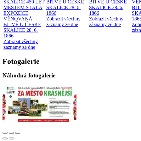
SKALICE 450 LET
BITVĚ U ČESKÉ
BITVĚ U ČESKÉ
VĚ
MĚSTEM
STÁLÁ
SKALICE 28. 6.
SKALICE 28. 6.
BIT
EXPOZICE
1866
1866
SKA
VĚNOVANÁ
Zobrazit všechny
Zobrazit všechny
186
BITVĚ U ČESKÉ
záznamy ze dne
záznamy ze dne
Zobr
SKALICE 28. 6.
zázn
1866
Zobrazit všechny
záznamy ze dne
Fotogalerie
Náhodná fotogalerie