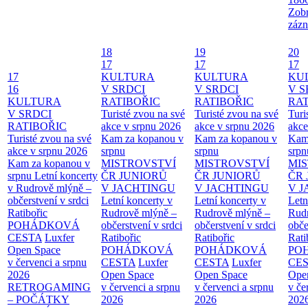
Zobr
zázn
18
19
20
17
17
17
17
KULTURA
KULTURA
KU
16
V SRDCI
V SRDCI
V S
KULTURA
RATIBOŘIC
RATIBOŘIC
RAT
V SRDCI
Turisté zvou na své
Turisté zvou na své
Turi
RATIBOŘIC
akce v srpnu 2026
akce v srpnu 2026
akce
Turisté zvou na své
Kam za kopanou v
Kam za kopanou v
Kam
akce v srpnu 2026
srpnu
srpnu
srpn
Kam za kopanou v
MISTROVSTVÍ
MISTROVSTVÍ
MI
srpnu
Letní koncerty
ČR JUNIORŮ
ČR JUNIORŮ
ČR 
v Rudrově mlýně –
V JACHTINGU
V JACHTINGU
V 
občerstvení v srdci
Letní koncerty v
Letní koncerty v
Letn
Ratibořic
Rudrově mlýně –
Rudrově mlýně –
Rud
POHÁDKOVÁ
občerstvení v srdci
občerstvení v srdci
obče
CESTA
Luxfer
Ratibořic
Ratibořic
Rati
Open Space
POHÁDKOVÁ
POHÁDKOVÁ
PO
v červenci a srpnu
CESTA
Luxfer
CESTA
Luxfer
CE
2026
Open Space
Open Space
Ope
RETROGAMING
v červenci a srpnu
v červenci a srpnu
v če
– POČÁTKY
2026
2026
202