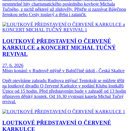
nesmrtelné hity charismatického posledního kovboje Michala
Tučného, z nichž některé už zlidověly. Přijďte si zazpívat Báječnou
ženskou nebo Cesty toulavý a třeba i zatančit.
LOUTKOVÉ PŘEDSTAVENÍ O ČERVENÉ
KARKULCE a KONCERT MICHAL TUČNÝ
REVIVAL
27. 6. 2026
Místo konání:
v Rudrově mlýně v Babiččině údolí - Česká Skalice
Opět otevíráme zahradu Rudrova mlýna! Tentokrát se můžete těšit
na loutkové divadlo O červené Karkulce v podání Klubu loutkářů
Úpice od 15 hodin. Před představením bude v zahradě od 13 hodin
připraven dětský koutek. Od 16.30 vystoupí kapela Michal Tučný
revival.
LOUTKOVÉ PŘEDSTAVENÍ O ČERVENÉ
KARKULCE