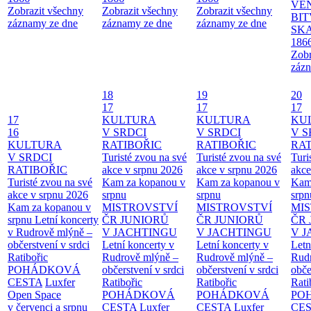
VĚ
Zobrazit všechny
Zobrazit všechny
Zobrazit všechny
BIT
záznamy ze dne
záznamy ze dne
záznamy ze dne
SKA
186
Zobr
zázn
18
19
20
17
17
17
17
KULTURA
KULTURA
KU
16
V SRDCI
V SRDCI
V S
KULTURA
RATIBOŘIC
RATIBOŘIC
RAT
V SRDCI
Turisté zvou na své
Turisté zvou na své
Turi
RATIBOŘIC
akce v srpnu 2026
akce v srpnu 2026
akce
Turisté zvou na své
Kam za kopanou v
Kam za kopanou v
Kam
akce v srpnu 2026
srpnu
srpnu
srpn
Kam za kopanou v
MISTROVSTVÍ
MISTROVSTVÍ
MI
srpnu
Letní koncerty
ČR JUNIORŮ
ČR JUNIORŮ
ČR 
v Rudrově mlýně –
V JACHTINGU
V JACHTINGU
V 
občerstvení v srdci
Letní koncerty v
Letní koncerty v
Letn
Ratibořic
Rudrově mlýně –
Rudrově mlýně –
Rud
POHÁDKOVÁ
občerstvení v srdci
občerstvení v srdci
obče
CESTA
Luxfer
Ratibořic
Ratibořic
Rati
Open Space
POHÁDKOVÁ
POHÁDKOVÁ
PO
v červenci a srpnu
CESTA
Luxfer
CESTA
Luxfer
CE