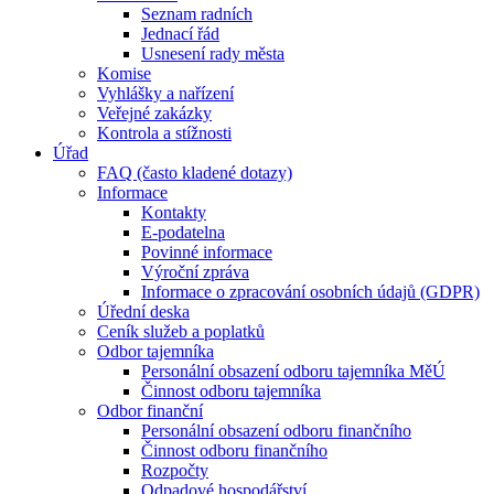
Seznam radních
Jednací řád
Usnesení rady města
Komise
Vyhlášky a nařízení
Veřejné zakázky
Kontrola a stížnosti
Úřad
FAQ (často kladené dotazy)
Informace
Kontakty
E-podatelna
Povinné informace
Výroční zpráva
Informace o zpracování osobních údajů (GDPR)
Úřední deska
Ceník služeb a poplatků
Odbor tajemníka
Personální obsazení odboru tajemníka MěÚ
Činnost odboru tajemníka
Odbor finanční
Personální obsazení odboru finančního
Činnost odboru finančního
Rozpočty
Odpadové hospodářství