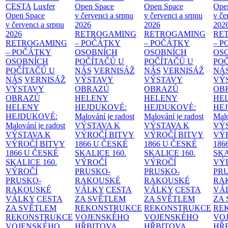
CESTA
Luxfer
Open Space
Open Space
Ope
Open Space
v červenci a srpnu
v červenci a srpnu
v če
v červenci a srpnu
2026
2026
202
2026
RETROGAMING
RETROGAMING
RE
RETROGAMING
– POČÁTKY
– POČÁTKY
– 
– POČÁTKY
OSOBNÍCH
OSOBNÍCH
OS
OSOBNÍCH
POČÍTAČŮ U
POČÍTAČŮ U
PO
POČÍTAČŮ U
NÁS
VERNISÁŽ
NÁS
VERNISÁŽ
NÁ
NÁS
VERNISÁŽ
VÝSTAVY
VÝSTAVY
VÝ
VÝSTAVY
OBRAZŮ
OBRAZŮ
OB
OBRAZŮ
HELENY
HELENY
HE
HELENY
HEJDUKOVÉ:
HEJDUKOVÉ:
HE
HEJDUKOVÉ:
Malování je radost
Malování je radost
Malo
Malování je radost
VÝSTAVA K
VÝSTAVA K
VÝ
VÝSTAVA K
VÝROČÍ BITVY
VÝROČÍ BITVY
VÝ
VÝROČÍ BITVY
1866 U ČESKÉ
1866 U ČESKÉ
186
1866 U ČESKÉ
SKALICE
160.
SKALICE
160.
SK
SKALICE
160.
VÝROČÍ
VÝROČÍ
VÝ
VÝROČÍ
PRUSKO-
PRUSKO-
PR
PRUSKO-
RAKOUSKÉ
RAKOUSKÉ
RA
RAKOUSKÉ
VÁLKY
CESTA
VÁLKY
CESTA
VÁ
VÁLKY
CESTA
ZA SVĚTLEM
ZA SVĚTLEM
ZA
ZA SVĚTLEM
REKONSTRUKCE
REKONSTRUKCE
RE
REKONSTRUKCE
VOJENSKÉHO
VOJENSKÉHO
VO
VOJENSKÉHO
HŘBITOVA
HŘBITOVA
HŘ