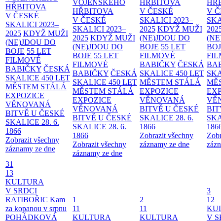
VOJENSKÉHO
HŘBITOVA
HŘ
HŘBITOVA
HŘBITOVA
V ČESKÉ
V 
V ČESKÉ
V ČESKÉ
SKALICI 2023–
SKA
SKALICI 2023–
SKALICI 2023–
2025
KDYŽ MUŽI
202
2025
KDYŽ MUŽI
2025
KDYŽ MUŽI
(NE)JDOU DO
(NE
(NE)JDOU DO
(NE)JDOU DO
BOJE
55 LET
BO
BOJE
55 LET
BOJE
55 LET
FILMOVÉ
FI
FILMOVÉ
FILMOVÉ
BABIČKY
ČESKÁ
BA
BABIČKY
ČESKÁ
BABIČKY
ČESKÁ
SKALICE 450 LET
SKA
SKALICE 450 LET
SKALICE 450 LET
MĚSTEM
STÁLÁ
MĚ
MĚSTEM
STÁLÁ
MĚSTEM
STÁLÁ
EXPOZICE
EX
EXPOZICE
EXPOZICE
VĚNOVANÁ
VĚ
VĚNOVANÁ
VĚNOVANÁ
BITVĚ U ČESKÉ
BIT
BITVĚ U ČESKÉ
BITVĚ U ČESKÉ
SKALICE 28. 6.
SKA
SKALICE 28. 6.
SKALICE 28. 6.
1866
186
1866
1866
Zobrazit všechny
Zobr
Zobrazit všechny
Zobrazit všechny
záznamy ze dne
zázn
záznamy ze dne
záznamy ze dne
31
13
KULTURA
V SRDCI
3
RATIBOŘIC
Kam
1
2
12
za kopanou v srpnu
11
11
KU
POHÁDKOVÁ
KULTURA
KULTURA
V S