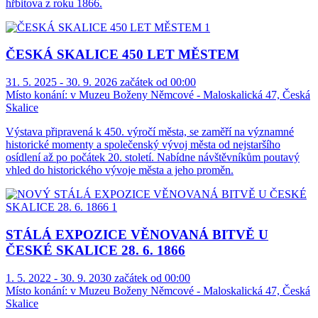
hřbitova z roku 1866.
ČESKÁ SKALICE 450 LET MĚSTEM
31. 5. 2025 - 30. 9. 2026 začátek od 00:00
Místo konání:
v Muzeu Boženy Němcové - Maloskalická 47, Česká
Skalice
Výstava připravená k 450. výročí města, se zaměří na významné
historické momenty a společenský vývoj města od nejstaršího
osídlení až po počátek 20. století. Nabídne návštěvníkům poutavý
vhled do historického vývoje města a jeho proměn.
STÁLÁ EXPOZICE VĚNOVANÁ BITVĚ U
ČESKÉ SKALICE 28. 6. 1866
1. 5. 2022 - 30. 9. 2030 začátek od 00:00
Místo konání:
v Muzeu Boženy Němcové - Maloskalická 47, Česká
Skalice