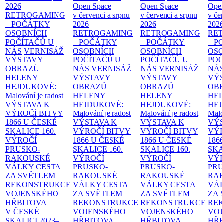
2026
Open Space
Open Space
Ope
RETROGAMING
v červenci a srpnu
v červenci a srpnu
v če
– POČÁTKY
2026
2026
202
OSOBNÍCH
RETROGAMING
RETROGAMING
RE
POČÍTAČŮ U
– POČÁTKY
– POČÁTKY
– 
NÁS
VERNISÁŽ
OSOBNÍCH
OSOBNÍCH
OS
VÝSTAVY
POČÍTAČŮ U
POČÍTAČŮ U
PO
OBRAZŮ
NÁS
VERNISÁŽ
NÁS
VERNISÁŽ
NÁ
HELENY
VÝSTAVY
VÝSTAVY
VÝ
HEJDUKOVÉ:
OBRAZŮ
OBRAZŮ
OB
Malování je radost
HELENY
HELENY
HE
VÝSTAVA K
HEJDUKOVÉ:
HEJDUKOVÉ:
HE
VÝROČÍ BITVY
Malování je radost
Malování je radost
Malo
1866 U ČESKÉ
VÝSTAVA K
VÝSTAVA K
VÝ
SKALICE
160.
VÝROČÍ BITVY
VÝROČÍ BITVY
VÝ
VÝROČÍ
1866 U ČESKÉ
1866 U ČESKÉ
186
PRUSKO-
SKALICE
160.
SKALICE
160.
SK
RAKOUSKÉ
VÝROČÍ
VÝROČÍ
VÝ
VÁLKY
CESTA
PRUSKO-
PRUSKO-
PR
ZA SVĚTLEM
RAKOUSKÉ
RAKOUSKÉ
RA
REKONSTRUKCE
VÁLKY
CESTA
VÁLKY
CESTA
VÁ
VOJENSKÉHO
ZA SVĚTLEM
ZA SVĚTLEM
ZA
HŘBITOVA
REKONSTRUKCE
REKONSTRUKCE
RE
V ČESKÉ
VOJENSKÉHO
VOJENSKÉHO
VO
SKALICI 2023–
HŘBITOVA
HŘBITOVA
HŘ