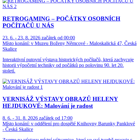
RETROGAMING – POČÁTKY OSOBNÍCH
POČÍTAČŮ U NÁS
23. 6. - 23. 8. 2026 začátek od 00:00
Místo konání:
v Muzeu Boženy Němcové - Maloskalická 47, Česká
Skalice
Interaktivní putovní výstava historických počítačů, která zachycuje
historii výpočetní techniky od počátků po polovinu 90. let 20.
století.
VERNISÁŽ VÝSTAVY OBRAZŮ HELENY
HEJDUKOVÉ: Malování je radost
8. 6. - 31. 8. 2026 začátek od 17:00
Místo konání:
v oddělení pro dospělé Knihovny Barunky Panklové
- Česká Skalice
Zveme na výstavu místní výtvarnice, která ve své tvorbě pracuje s