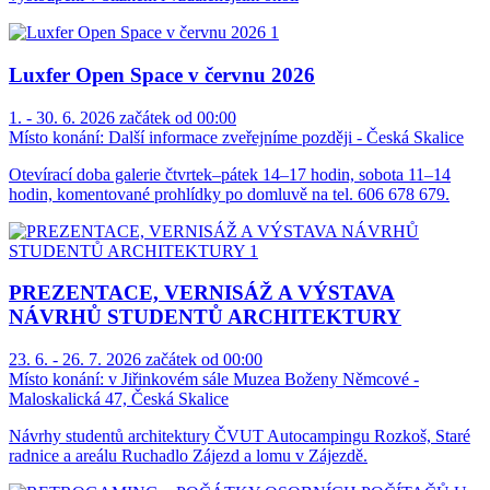
Luxfer Open Space v červnu 2026
1. - 30. 6. 2026 začátek od 00:00
Místo konání:
Další informace zveřejníme později - Česká Skalice
Otevírací doba galerie čtvrtek–pátek 14–17 hodin, sobota 11–14
hodin, komentované prohlídky po domluvě na tel. 606 678 679.
PREZENTACE, VERNISÁŽ A VÝSTAVA
NÁVRHŮ STUDENTŮ ARCHITEKTURY
23. 6. - 26. 7. 2026 začátek od 00:00
Místo konání:
v Jiřinkovém sále Muzea Boženy Němcové -
Maloskalická 47, Česká Skalice
Návrhy studentů architektury ČVUT Autocampingu Rozkoš, Staré
radnice a areálu Ruchadlo Zájezd a lomu v Zájezdě.