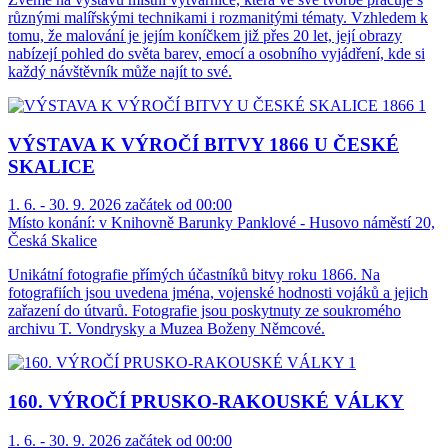
různými malířskými technikami i rozmanitými tématy. Vzhledem k
tomu, že malování je jejím koníčkem již přes 20 let, její obrazy
nabízejí pohled do světa barev, emocí a osobního vyjádření, kde si
každý návštěvník může najít to své.
VÝSTAVA K VÝROČÍ BITVY 1866 U ČESKÉ
SKALICE
1. 6. - 30. 9. 2026 začátek od 00:00
Místo konání:
v Knihovně Barunky Panklové - Husovo náměstí 20,
Česká Skalice
Unikátní fotografie přímých účastníků bitvy roku 1866. Na
fotografiích jsou uvedena jména, vojenské hodnosti vojáků a jejich
zařazení do útvarů. Fotografie jsou poskytnuty ze soukromého
archivu T. Vondrysky a Muzea Boženy Němcové.
160. VÝROČÍ PRUSKO-RAKOUSKÉ VÁLKY
1. 6. - 30. 9. 2026 začátek od 00:00