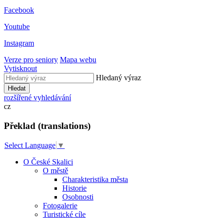
Facebook
Youtube
Instagram
Verze pro seniory
Mapa webu
Vytisknout
Hledaný výraz
Hledat
rozšířené vyhledávání
cz
Překlad (translations)
Select Language
▼
O České Skalici
O městě
Charakteristika města
Historie
Osobnosti
Fotogalerie
Turistické cíle