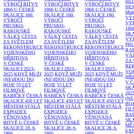
HE
VÝROČÍ BITVY
VÝROČÍ BITVY
VÝROČÍ BITVY
HE
1866 U ČESKÉ
1866 U ČESKÉ
1866 U ČESKÉ
Malo
SKALICE
160.
SKALICE
160.
SKALICE
160.
VÝ
VÝROČÍ
VÝROČÍ
VÝROČÍ
VÝ
PRUSKO-
PRUSKO-
PRUSKO-
186
RAKOUSKÉ
RAKOUSKÉ
RAKOUSKÉ
SK
VÁLKY
CESTA
VÁLKY
CESTA
VÁLKY
CESTA
VÝ
ZA SVĚTLEM
ZA SVĚTLEM
ZA SVĚTLEM
PR
REKONSTRUKCE
REKONSTRUKCE
REKONSTRUKCE
RA
VOJENSKÉHO
VOJENSKÉHO
VOJENSKÉHO
VÁ
HŘBITOVA
HŘBITOVA
HŘBITOVA
ZA
V ČESKÉ
V ČESKÉ
V ČESKÉ
RE
SKALICI 2023–
SKALICI 2023–
SKALICI 2023–
VO
2025
KDYŽ MUŽI
2025
KDYŽ MUŽI
2025
KDYŽ MUŽI
HŘ
(NE)JDOU DO
(NE)JDOU DO
(NE)JDOU DO
V 
BOJE
55 LET
BOJE
55 LET
BOJE
55 LET
SKA
FILMOVÉ
FILMOVÉ
FILMOVÉ
202
BABIČKY
ČESKÁ
BABIČKY
ČESKÁ
BABIČKY
ČESKÁ
(NE
SKALICE 450 LET
SKALICE 450 LET
SKALICE 450 LET
BO
MĚSTEM
STÁLÁ
MĚSTEM
STÁLÁ
MĚSTEM
STÁLÁ
FI
EXPOZICE
EXPOZICE
EXPOZICE
BA
VĚNOVANÁ
VĚNOVANÁ
VĚNOVANÁ
SKA
BITVĚ U ČESKÉ
BITVĚ U ČESKÉ
BITVĚ U ČESKÉ
MĚ
SKALICE 28. 6.
SKALICE 28. 6.
SKALICE 28. 6.
EX
1866
1866
1866