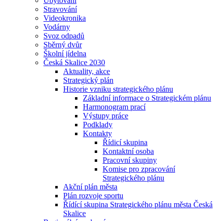
Ubytování
Stravování
Videokronika
Vodárny
Svoz odpadů
Sběrný dvůr
Školní jídelna
Česká Skalice 2030
Aktuality, akce
Strategický plán
Historie vzniku strategického plánu
Základní informace o Strategickém plánu
Harmonogram prací
Výstupy práce
Podklady
Kontakty
Řídicí skupina
Kontaktní osoba
Pracovní skupiny
Komise pro zpracování
Strategického plánu
Akční plán města
Plán rozvoje sportu
Řídící skupina Strategického plánu města Česká
Skalice