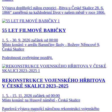
Výstava doplňující stálou expozici „Bitva u České Skalice 28. 6.
1866“ zaměřená na každodenní život v našem městě v roce 1866.
55 LET FILMOVÉ BABIČKY
1. 5. - 30. 9. 2026 začátek od 00:00
Místo konání:
v areálu Barunčiny školy - Boženy Němcové 9,
Česká Skalice
Podrobnosti zveřejníme později.
REKONSTRUKCE VOJENSKÉHO HŘBITOVA
V ČESKÉ SKALICI 2023–2025
1. 5. - 15. 11. 2026 začátek od 00:00
Místo konání:
na Husově náměstí - Česká Skalice
Panelová výstava mapující náročnou rekonstrukci vojenského