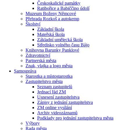
Českoskalické památky
Ratibořice a Babiččino údolí
Muzeum Boženy Němcové
Přehrada Rozkoš a autokemp
Školství
Základní škola
Mateřská škola
Základní umělecká škola
Středisko volného času Bájo
Knihovna Barunky Panklové
Zdravotnictví
Partnerská města
Znak, vlajka a logo města
Samospráva
Starostka a místostarostka
Zastupitelstvo města
Seznam zastupitelů
Jednací řád ZM
Usnesení zastupitelstva
Zápisy z jednání zastupitelstva
ZM online vysílání
Archiv videozáznamů
Podklady pro jednání zastupitelstva města
Výbory
Rada města