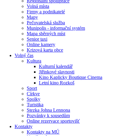
Regionální spolupráce
Volná místa
Firmy a podnikatelé
Mapy
Pečovatelská služba
Munipolis - informační systém
Mapa sběrných míst
Senior taxi
Online kamery
Krizová karta obce
Volný čas
Kultura
Kulturní kalendář
Jiřinkové slavnosti
Kino Kaplicky Boutique Cinema
Letní kino Rozkoš
Sport
Církve
Spolky
Turistika
Stezka Johna Lennona
Pozvánky k sousedům
Online rezervace sportovišť
Kontakty
Kontakty na MÚ