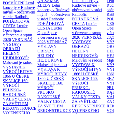
NA ZÁMEK
Letní koncerty v
Letn
POSVÍCENÍ
Letní
ŽLEBY
Letní
Rudrově mlýně –
Rud
koncerty v Rudrově
koncerty v Rudrově
občerstvení v srdci
obče
mlýně – občerstvení
mlýně – občerstvení
Ratibořic
Rati
v srdci Ratibořic
v srdci Ratibořic
POHÁDKOVÁ
PO
POHÁDKOVÁ
POHÁDKOVÁ
CESTA
Luxfer
CE
CESTA
Luxfer
CESTA
Luxfer
Open Space
Ope
Open Space
Open Space
v červenci a srpnu
v če
v červenci a srpnu
v červenci a srpnu
2026
VERNISÁŽ
202
2026
VERNISÁŽ
2026
VERNISÁŽ
VÝSTAVY
VÝ
VÝSTAVY
VÝSTAVY
OBRAZŮ
OB
OBRAZŮ
OBRAZŮ
HELENY
HE
HELENY
HELENY
HEJDUKOVÉ:
HE
HEJDUKOVÉ:
HEJDUKOVÉ:
Malování je radost
Malo
Malování je radost
Malování je radost
VÝSTAVA K
VÝ
VÝSTAVA K
VÝSTAVA K
VÝROČÍ BITVY
VÝ
VÝROČÍ BITVY
VÝROČÍ BITVY
1866 U ČESKÉ
186
1866 U ČESKÉ
1866 U ČESKÉ
SKALICE
160.
SK
SKALICE
160.
SKALICE
160.
VÝROČÍ
VÝ
VÝROČÍ
VÝROČÍ
PRUSKO-
PR
PRUSKO-
PRUSKO-
RAKOUSKÉ
RA
RAKOUSKÉ
RAKOUSKÉ
VÁLKY
CESTA
VÁ
VÁLKY
CESTA
VÁLKY
CESTA
ZA SVĚTLEM
ZA
ZA SVĚTLEM
ZA SVĚTLEM
REKONSTRUKCE
RE
REKONSTRUKCE
REKONSTRUKCE
VOJENSKÉHO
VO
VOJENSKÉHO