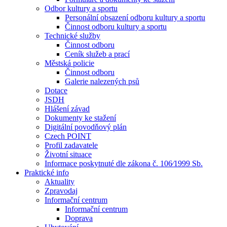
Odbor kultury a sportu
Personální obsazení odboru kultury a sportu
Činnost odboru kultury a sportu
Technické služby
Činnost odboru
Ceník služeb a prací
Městská policie
Činnost odboru
Galerie nalezených psů
Dotace
JSDH
Hlášení závad
Dokumenty ke stažení
Digitální povodňový plán
Czech POINT
Profil zadavatele
Životní situace
Informace poskytnuté dle zákona č. 106⁄1999 Sb.
Praktické info
Aktuality
Zpravodaj
Informační centrum
Informační centrum
Doprava