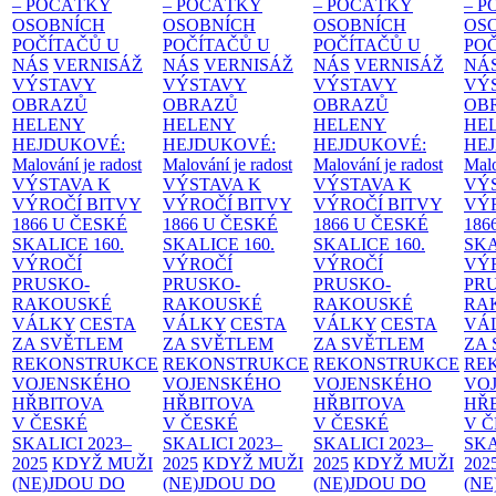
– POČÁTKY
– POČÁTKY
– POČÁTKY
– 
OSOBNÍCH
OSOBNÍCH
OSOBNÍCH
OS
POČÍTAČŮ U
POČÍTAČŮ U
POČÍTAČŮ U
PO
NÁS
VERNISÁŽ
NÁS
VERNISÁŽ
NÁS
VERNISÁŽ
NÁ
VÝSTAVY
VÝSTAVY
VÝSTAVY
VÝ
OBRAZŮ
OBRAZŮ
OBRAZŮ
OB
HELENY
HELENY
HELENY
HE
HEJDUKOVÉ:
HEJDUKOVÉ:
HEJDUKOVÉ:
HE
Malování je radost
Malování je radost
Malování je radost
Malo
VÝSTAVA K
VÝSTAVA K
VÝSTAVA K
VÝ
VÝROČÍ BITVY
VÝROČÍ BITVY
VÝROČÍ BITVY
VÝ
1866 U ČESKÉ
1866 U ČESKÉ
1866 U ČESKÉ
186
SKALICE
160.
SKALICE
160.
SKALICE
160.
SK
VÝROČÍ
VÝROČÍ
VÝROČÍ
VÝ
PRUSKO-
PRUSKO-
PRUSKO-
PR
RAKOUSKÉ
RAKOUSKÉ
RAKOUSKÉ
RA
VÁLKY
CESTA
VÁLKY
CESTA
VÁLKY
CESTA
VÁ
ZA SVĚTLEM
ZA SVĚTLEM
ZA SVĚTLEM
ZA
REKONSTRUKCE
REKONSTRUKCE
REKONSTRUKCE
RE
VOJENSKÉHO
VOJENSKÉHO
VOJENSKÉHO
VO
HŘBITOVA
HŘBITOVA
HŘBITOVA
HŘ
V ČESKÉ
V ČESKÉ
V ČESKÉ
V 
SKALICI 2023–
SKALICI 2023–
SKALICI 2023–
SKA
2025
KDYŽ MUŽI
2025
KDYŽ MUŽI
2025
KDYŽ MUŽI
202
(NE)JDOU DO
(NE)JDOU DO
(NE)JDOU DO
(NE