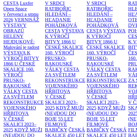
CESTA
Luxfer
V SRDCI
V SRDCI
RAT
Open Space
RATIBOŘIC
RATIBOŘIC
HLE
v červenci a srpnu
HLEDÁNÍ –
HLEDÁNÍ –
HĽ
2026
VERNISÁŽ
HĽADANIE
HĽADANIE
OT
VÝSTAVY
POHÁDKOVÁ
POHÁDKOVÁ
DV
OBRAZŮ
CESTA
VÝSTAVA
CESTA
VÝSTAVA
PO
HELENY
K VÝROČÍ
K VÝROČÍ
CE
HEJDUKOVÉ:
BITVY 1866 U
BITVY 1866 U
K 
Malování je radost
ČESKÉ SKALICE
ČESKÉ SKALICE
BIT
VÝSTAVA K
160. VÝROČÍ
160. VÝROČÍ
ČES
VÝROČÍ BITVY
PRUSKO-
PRUSKO-
160
1866 U ČESKÉ
RAKOUSKÉ
RAKOUSKÉ
PR
SKALICE
160.
VÁLKY
CESTA
VÁLKY
CESTA
RA
VÝROČÍ
ZA SVĚTLEM
ZA SVĚTLEM
VÁ
PRUSKO-
REKONSTRUKCE
REKONSTRUKCE
ZA
RAKOUSKÉ
VOJENSKÉHO
VOJENSKÉHO
RE
VÁLKY
CESTA
HŘBITOVA
HŘBITOVA
VO
ZA SVĚTLEM
V ČESKÉ
V ČESKÉ
HŘ
REKONSTRUKCE
SKALICI 2023–
SKALICI 2023–
V 
VOJENSKÉHO
2025
KDYŽ MUŽI
2025
KDYŽ MUŽI
SKA
HŘBITOVA
(NE)JDOU DO
(NE)JDOU DO
202
V ČESKÉ
BOJE
55 LET
BOJE
55 LET
(NE
SKALICI 2023–
FILMOVÉ
FILMOVÉ
BO
2025
KDYŽ MUŽI
BABIČKY
ČESKÁ
BABIČKY
ČESKÁ
FI
(NE)JDOU DO
SKALICE 450 LET
SKALICE 450 LET
BA