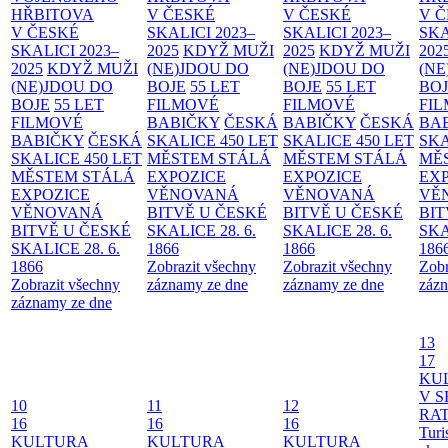
HŘBITOVA
V ČESKÉ
V ČESKÉ
V 
V ČESKÉ
SKALICI 2023–
SKALICI 2023–
SKA
SKALICI 2023–
2025
KDYŽ MUŽI
2025
KDYŽ MUŽI
202
2025
KDYŽ MUŽI
(NE)JDOU DO
(NE)JDOU DO
(NE
(NE)JDOU DO
BOJE
55 LET
BOJE
55 LET
BO
BOJE
55 LET
FILMOVÉ
FILMOVÉ
FI
FILMOVÉ
BABIČKY
ČESKÁ
BABIČKY
ČESKÁ
BA
BABIČKY
ČESKÁ
SKALICE 450 LET
SKALICE 450 LET
SKA
SKALICE 450 LET
MĚSTEM
STÁLÁ
MĚSTEM
STÁLÁ
MĚ
MĚSTEM
STÁLÁ
EXPOZICE
EXPOZICE
EX
EXPOZICE
VĚNOVANÁ
VĚNOVANÁ
VĚ
VĚNOVANÁ
BITVĚ U ČESKÉ
BITVĚ U ČESKÉ
BIT
BITVĚ U ČESKÉ
SKALICE 28. 6.
SKALICE 28. 6.
SKA
SKALICE 28. 6.
1866
1866
186
1866
Zobrazit všechny
Zobrazit všechny
Zobr
Zobrazit všechny
záznamy ze dne
záznamy ze dne
zázn
záznamy ze dne
13
17
KU
V S
10
11
12
RAT
16
16
16
Turi
KULTURA
KULTURA
KULTURA