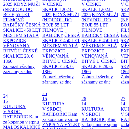
2025
KDYŽ MUŽI
V ČESKÉ
V ČESKÉ
V 
(NE)JDOU DO
SKALICI 2023–
SKALICI 2023–
SKA
BOJE
55 LET
2025
KDYŽ MUŽI
2025
KDYŽ MUŽI
202
FILMOVÉ
(NE)JDOU DO
(NE)JDOU DO
(NE
BABIČKY
ČESKÁ
BOJE
55 LET
BOJE
55 LET
BO
SKALICE 450 LET
FILMOVÉ
FILMOVÉ
FI
MĚSTEM
STÁLÁ
BABIČKY
ČESKÁ
BABIČKY
ČESKÁ
BA
EXPOZICE
SKALICE 450 LET
SKALICE 450 LET
SKA
VĚNOVANÁ
MĚSTEM
STÁLÁ
MĚSTEM
STÁLÁ
MĚ
BITVĚ U ČESKÉ
EXPOZICE
EXPOZICE
EX
SKALICE 28. 6.
VĚNOVANÁ
VĚNOVANÁ
VĚ
1866
BITVĚ U ČESKÉ
BITVĚ U ČESKÉ
BIT
Zobrazit všechny
SKALICE 28. 6.
SKALICE 28. 6.
SKA
záznamy ze dne
1866
1866
186
Zobrazit všechny
Zobrazit všechny
Zobr
záznamy ze dne
záznamy ze dne
zázn
25
24
15
26
27
15
KULTURA
14
14
KULTURA
V SRDCI
KULTURA
KU
V SRDCI
RATIBOŘIC
Kam
V SRDCI
V S
RATIBOŘIC
Kam
za kopanou v srpnu
RATIBOŘIC
Kam
RAT
za kopanou v srpnu
ZÁPIS NA VÝLET
za kopanou v srpnu
za k
MALOSKALICKÉ