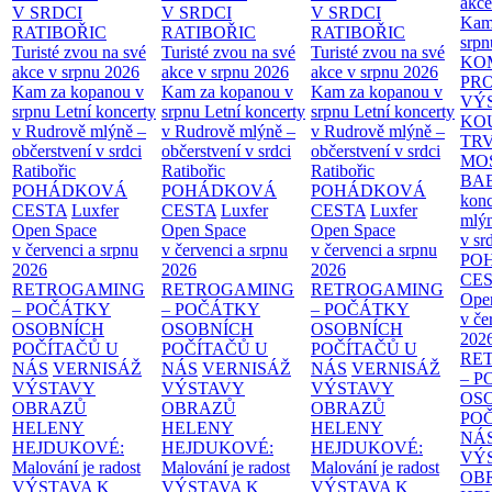
akce
V SRDCI
V SRDCI
V SRDCI
Kam
RATIBOŘIC
RATIBOŘIC
RATIBOŘIC
srpn
Turisté zvou na své
Turisté zvou na své
Turisté zvou na své
KO
akce v srpnu 2026
akce v srpnu 2026
akce v srpnu 2026
PR
Kam za kopanou v
Kam za kopanou v
Kam za kopanou v
VÝ
srpnu
Letní koncerty
srpnu
Letní koncerty
srpnu
Letní koncerty
KO
v Rudrově mlýně –
v Rudrově mlýně –
v Rudrově mlýně –
TR
občerstvení v srdci
občerstvení v srdci
občerstvení v srdci
MO
Ratibořic
Ratibořic
Ratibořic
BA
POHÁDKOVÁ
POHÁDKOVÁ
POHÁDKOVÁ
konc
CESTA
Luxfer
CESTA
Luxfer
CESTA
Luxfer
mlýn
Open Space
Open Space
Open Space
v sr
v červenci a srpnu
v červenci a srpnu
v červenci a srpnu
PO
2026
2026
2026
CE
RETROGAMING
RETROGAMING
RETROGAMING
Ope
– POČÁTKY
– POČÁTKY
– POČÁTKY
v če
OSOBNÍCH
OSOBNÍCH
OSOBNÍCH
202
POČÍTAČŮ U
POČÍTAČŮ U
POČÍTAČŮ U
RE
NÁS
VERNISÁŽ
NÁS
VERNISÁŽ
NÁS
VERNISÁŽ
– 
VÝSTAVY
VÝSTAVY
VÝSTAVY
OS
OBRAZŮ
OBRAZŮ
OBRAZŮ
PO
HELENY
HELENY
HELENY
NÁ
HEJDUKOVÉ:
HEJDUKOVÉ:
HEJDUKOVÉ:
VÝ
Malování je radost
Malování je radost
Malování je radost
OB
VÝSTAVA K
VÝSTAVA K
VÝSTAVA K