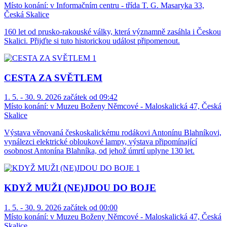
Místo konání:
v Informačním centru - třída T. G. Masaryka 33,
Česká Skalice
160 let od prusko-rakouské války, která významně zasáhla i Českou
Skalici. Přijďte si tuto historickou událost připomenout.
CESTA ZA SVĚTLEM
1. 5. - 30. 9. 2026 začátek od 09:42
Místo konání:
v Muzeu Boženy Němcové - Maloskalická 47, Česká
Skalice
Výstava věnovaná českoskalickému rodákovi Antonínu Blahníkovi,
vynálezci elektrické obloukové lampy, výstava připomínající
osobnost Antonína Blahníka, od jehož úmrtí uplyne 130 let.
KDYŽ MUŽI (NE)JDOU DO BOJE
1. 5. - 30. 9. 2026 začátek od 00:00
Místo konání:
v Muzeu Boženy Němcové - Maloskalická 47, Česká
Skalice