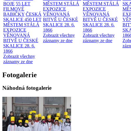
BOJE
55 LET
MĚSTEM
STÁLÁ
MĚSTEM
STÁLÁ
SKA
FILMOVÉ
EXPOZICE
EXPOZICE
MĚ
BABIČKY
ČESKÁ
VĚNOVANÁ
VĚNOVANÁ
EX
SKALICE 450 LET
BITVĚ U ČESKÉ
BITVĚ U ČESKÉ
VĚ
MĚSTEM
STÁLÁ
SKALICE 28. 6.
SKALICE 28. 6.
BIT
EXPOZICE
1866
1866
SKA
VĚNOVANÁ
Zobrazit všechny
Zobrazit všechny
186
BITVĚ U ČESKÉ
záznamy ze dne
záznamy ze dne
Zobr
SKALICE 28. 6.
zázn
1866
Zobrazit všechny
záznamy ze dne
Fotogalerie
Náhodná fotogalerie