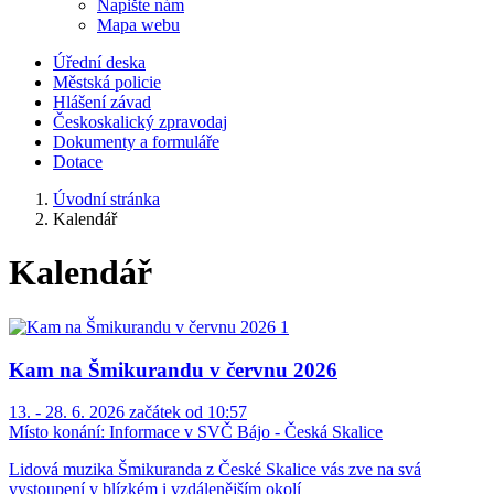
Napište nám
Mapa webu
Úřední deska
Městská policie
Hlášení závad
Českoskalický zpravodaj
Dokumenty a formuláře
Dotace
Úvodní stránka
Kalendář
Kalendář
Kam na Šmikurandu v červnu 2026
13. - 28. 6. 2026 začátek od 10:57
Místo konání:
Informace v SVČ Bájo - Česká Skalice
Lidová muzika Šmikuranda z České Skalice vás zve na svá
vystoupení v blízkém i vzdálenějším okolí