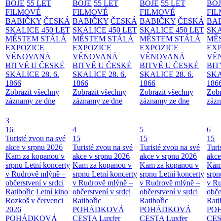
BOJE
55 LET
BOJE
55 LET
BOJE
55 LET
BO
FILMOVÉ
FILMOVÉ
FILMOVÉ
FI
BABIČKY
ČESKÁ
BABIČKY
ČESKÁ
BABIČKY
ČESKÁ
BA
SKALICE 450 LET
SKALICE 450 LET
SKALICE 450 LET
SKA
MĚSTEM
STÁLÁ
MĚSTEM
STÁLÁ
MĚSTEM
STÁLÁ
MĚ
EXPOZICE
EXPOZICE
EXPOZICE
EX
VĚNOVANÁ
VĚNOVANÁ
VĚNOVANÁ
VĚ
BITVĚ U ČESKÉ
BITVĚ U ČESKÉ
BITVĚ U ČESKÉ
BIT
SKALICE 28. 6.
SKALICE 28. 6.
SKALICE 28. 6.
SKA
1866
1866
1866
186
Zobrazit všechny
Zobrazit všechny
Zobrazit všechny
Zobr
záznamy ze dne
záznamy ze dne
záznamy ze dne
zázn
3
16
4
5
6
Turisté zvou na své
15
15
15
akce v srpnu 2026
Turisté zvou na své
Turisté zvou na své
Turi
Kam za kopanou v
akce v srpnu 2026
akce v srpnu 2026
akce
srpnu
Letní koncerty
Kam za kopanou v
Kam za kopanou v
Kam
v Rudrově mlýně –
srpnu
Letní koncerty
srpnu
Letní koncerty
srp
občerstvení v srdci
v Rudrově mlýně –
v Rudrově mlýně –
v Ru
Ratibořic
Letní kino
občerstvení v srdci
občerstvení v srdci
obče
Rozkoš v červenci
Ratibořic
Ratibořic
Rati
2026
POHÁDKOVÁ
POHÁDKOVÁ
PO
POHÁDKOVÁ
CESTA
Luxfer
CESTA
Luxfer
CE