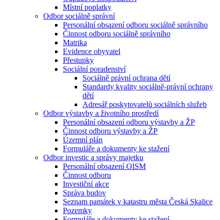
Místní poplatky
Odbor sociálně správní
Personální obsazení odboru sociálně správního
Činnost odboru sociálně správního
Matrika
Evidence obyvatel
Přestupky
Sociální poradenství
Sociálně právní ochrana dětí
Standardy kvality sociálně-právní ochrany
dětí
Adresář poskytovatelů sociálních služeb
Odbor výstavby a životního prostředí
Personální obsazení odboru výstavby a ŽP
Činnost odboru výstavby a ŽP
Územní plán
Formuláře a dokumenty ke stažení
Odbor investic a správy majetku
Personální obsazení OISM
Činnost odboru
Investiční akce
Správa budov
Seznam památek v katastru města Česká Skalice
Pozemky
Formuláře a dokumenty ke stažení