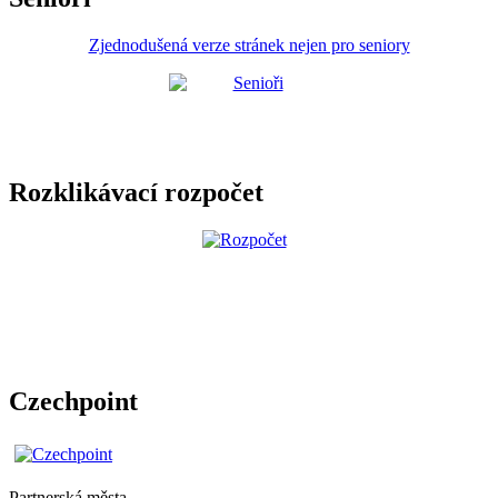
Zjednodušená verze stránek nejen pro seniory
Rozklikávací rozpočet
Czechpoint
Partnerská města