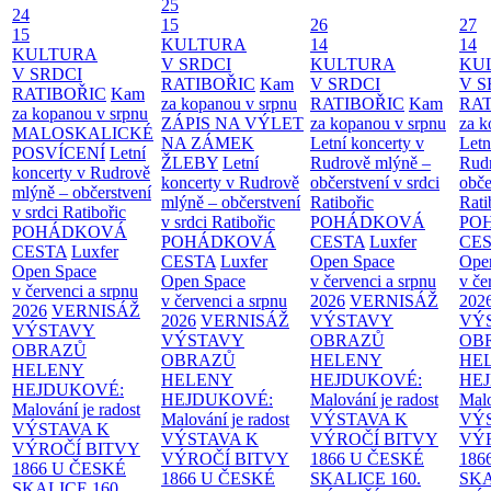
25
24
15
26
27
15
KULTURA
14
14
KULTURA
V SRDCI
KULTURA
KU
V SRDCI
RATIBOŘIC
Kam
V SRDCI
V S
RATIBOŘIC
Kam
za kopanou v srpnu
RATIBOŘIC
Kam
RAT
za kopanou v srpnu
ZÁPIS NA VÝLET
za kopanou v srpnu
za k
MALOSKALICKÉ
NA ZÁMEK
Letní koncerty v
Letn
POSVÍCENÍ
Letní
ŽLEBY
Letní
Rudrově mlýně –
Rud
koncerty v Rudrově
koncerty v Rudrově
občerstvení v srdci
obče
mlýně – občerstvení
mlýně – občerstvení
Ratibořic
Rati
v srdci Ratibořic
v srdci Ratibořic
POHÁDKOVÁ
PO
POHÁDKOVÁ
POHÁDKOVÁ
CESTA
Luxfer
CE
CESTA
Luxfer
CESTA
Luxfer
Open Space
Ope
Open Space
Open Space
v červenci a srpnu
v če
v červenci a srpnu
v červenci a srpnu
2026
VERNISÁŽ
202
2026
VERNISÁŽ
2026
VERNISÁŽ
VÝSTAVY
VÝ
VÝSTAVY
VÝSTAVY
OBRAZŮ
OB
OBRAZŮ
OBRAZŮ
HELENY
HE
HELENY
HELENY
HEJDUKOVÉ:
HE
HEJDUKOVÉ:
HEJDUKOVÉ:
Malování je radost
Malo
Malování je radost
Malování je radost
VÝSTAVA K
VÝ
VÝSTAVA K
VÝSTAVA K
VÝROČÍ BITVY
VÝ
VÝROČÍ BITVY
VÝROČÍ BITVY
1866 U ČESKÉ
186
1866 U ČESKÉ
1866 U ČESKÉ
SKALICE
160.
SK
SKALICE
160.