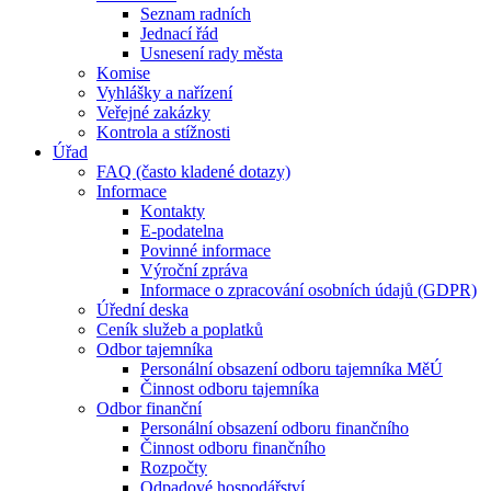
Seznam radních
Jednací řád
Usnesení rady města
Komise
Vyhlášky a nařízení
Veřejné zakázky
Kontrola a stížnosti
Úřad
FAQ (často kladené dotazy)
Informace
Kontakty
E-podatelna
Povinné informace
Výroční zpráva
Informace o zpracování osobních údajů (GDPR)
Úřední deska
Ceník služeb a poplatků
Odbor tajemníka
Personální obsazení odboru tajemníka MěÚ
Činnost odboru tajemníka
Odbor finanční
Personální obsazení odboru finančního
Činnost odboru finančního
Rozpočty
Odpadové hospodářství