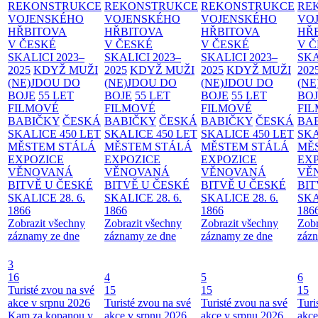
REKONSTRUKCE
REKONSTRUKCE
REKONSTRUKCE
RE
VOJENSKÉHO
VOJENSKÉHO
VOJENSKÉHO
VO
HŘBITOVA
HŘBITOVA
HŘBITOVA
HŘ
V ČESKÉ
V ČESKÉ
V ČESKÉ
V 
SKALICI 2023–
SKALICI 2023–
SKALICI 2023–
SKA
2025
KDYŽ MUŽI
2025
KDYŽ MUŽI
2025
KDYŽ MUŽI
202
(NE)JDOU DO
(NE)JDOU DO
(NE)JDOU DO
(NE
BOJE
55 LET
BOJE
55 LET
BOJE
55 LET
BO
FILMOVÉ
FILMOVÉ
FILMOVÉ
FI
BABIČKY
ČESKÁ
BABIČKY
ČESKÁ
BABIČKY
ČESKÁ
BA
SKALICE 450 LET
SKALICE 450 LET
SKALICE 450 LET
SKA
MĚSTEM
STÁLÁ
MĚSTEM
STÁLÁ
MĚSTEM
STÁLÁ
MĚ
EXPOZICE
EXPOZICE
EXPOZICE
EX
VĚNOVANÁ
VĚNOVANÁ
VĚNOVANÁ
VĚ
BITVĚ U ČESKÉ
BITVĚ U ČESKÉ
BITVĚ U ČESKÉ
BIT
SKALICE 28. 6.
SKALICE 28. 6.
SKALICE 28. 6.
SKA
1866
1866
1866
186
Zobrazit všechny
Zobrazit všechny
Zobrazit všechny
Zobr
záznamy ze dne
záznamy ze dne
záznamy ze dne
zázn
3
16
4
5
6
Turisté zvou na své
15
15
15
akce v srpnu 2026
Turisté zvou na své
Turisté zvou na své
Turi
Kam za kopanou v
akce v srpnu 2026
akce v srpnu 2026
akce