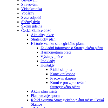
Ubytování
Stravování
Videokronika
Vodárny
Svoz odpadů
Sběrný dvůr
Školní jídelna
Česká Skalice 2030
Aktuality, akce
Strategický plán
Historie vzniku strategického plánu
Základní informace o Strategickém plánu
Harmonogram prací
Výstupy práce
Podklady
Kontakty
Řídicí skupina
Kontaktní osoba
Pracovní skupiny
Komise pro zpracování
Strategického plánu
Akční plán města
Plán rozvoje sportu
Řídící skupina Strategického plánu města Česká
Skalice