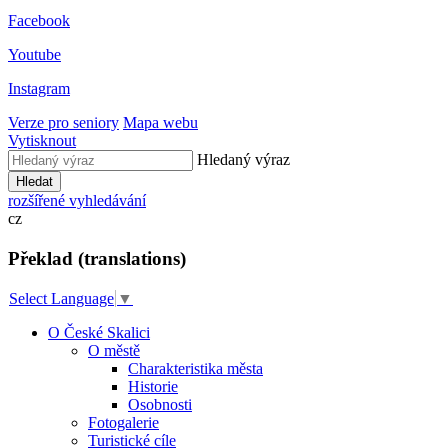
Facebook
Youtube
Instagram
Verze pro seniory
Mapa webu
Vytisknout
Hledaný výraz
Hledat
rozšířené vyhledávání
cz
Překlad (translations)
Select Language
▼
O České Skalici
O městě
Charakteristika města
Historie
Osobnosti
Fotogalerie
Turistické cíle