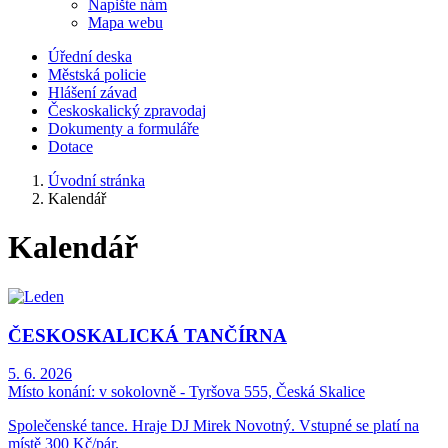
Napište nám
Mapa webu
Úřední deska
Městská policie
Hlášení závad
Českoskalický zpravodaj
Dokumenty a formuláře
Dotace
Úvodní stránka
Kalendář
Kalendář
ČESKOSKALICKÁ TANČÍRNA
5. 6. 2026
Místo konání:
v sokolovně - Tyršova 555, Česká Skalice
Společenské tance. Hraje DJ Mirek Novotný. Vstupné se platí na
místě 300 Kč/pár.