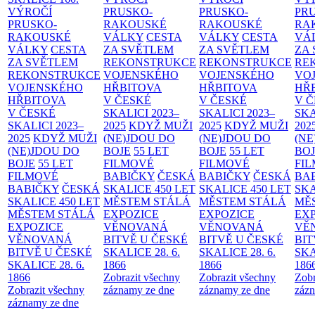
VÝROČÍ
PRUSKO-
PRUSKO-
PR
PRUSKO-
RAKOUSKÉ
RAKOUSKÉ
RA
RAKOUSKÉ
VÁLKY
CESTA
VÁLKY
CESTA
VÁ
VÁLKY
CESTA
ZA SVĚTLEM
ZA SVĚTLEM
ZA
ZA SVĚTLEM
REKONSTRUKCE
REKONSTRUKCE
RE
REKONSTRUKCE
VOJENSKÉHO
VOJENSKÉHO
VO
VOJENSKÉHO
HŘBITOVA
HŘBITOVA
HŘ
HŘBITOVA
V ČESKÉ
V ČESKÉ
V 
V ČESKÉ
SKALICI 2023–
SKALICI 2023–
SKA
SKALICI 2023–
2025
KDYŽ MUŽI
2025
KDYŽ MUŽI
202
2025
KDYŽ MUŽI
(NE)JDOU DO
(NE)JDOU DO
(NE
(NE)JDOU DO
BOJE
55 LET
BOJE
55 LET
BO
BOJE
55 LET
FILMOVÉ
FILMOVÉ
FI
FILMOVÉ
BABIČKY
ČESKÁ
BABIČKY
ČESKÁ
BA
BABIČKY
ČESKÁ
SKALICE 450 LET
SKALICE 450 LET
SKA
SKALICE 450 LET
MĚSTEM
STÁLÁ
MĚSTEM
STÁLÁ
MĚ
MĚSTEM
STÁLÁ
EXPOZICE
EXPOZICE
EX
EXPOZICE
VĚNOVANÁ
VĚNOVANÁ
VĚ
VĚNOVANÁ
BITVĚ U ČESKÉ
BITVĚ U ČESKÉ
BIT
BITVĚ U ČESKÉ
SKALICE 28. 6.
SKALICE 28. 6.
SKA
SKALICE 28. 6.
1866
1866
186
1866
Zobrazit všechny
Zobrazit všechny
Zobr
Zobrazit všechny
záznamy ze dne
záznamy ze dne
zázn
záznamy ze dne