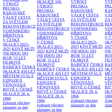
SKALICE
160.
VÝROČÍ
VÝ
VÝROČÍ
VÝROČÍ
PRUSKO-
PR
PRUSKO-
PRUSKO-
RAKOUSKÉ
RA
RAKOUSKÉ
RAKOUSKÉ
VÁLKY
CESTA
VÁ
VÁLKY
CESTA
VÁLKY
CESTA
ZA SVĚTLEM
ZA
ZA SVĚTLEM
ZA SVĚTLEM
REKONSTRUKCE
RE
REKONSTRUKCE
REKONSTRUKCE
VOJENSKÉHO
VO
VOJENSKÉHO
VOJENSKÉHO
HŘBITOVA
HŘ
HŘBITOVA
HŘBITOVA
V ČESKÉ
V 
V ČESKÉ
V ČESKÉ
SKALICI 2023–
SKA
SKALICI 2023–
SKALICI 2023–
2025
KDYŽ MUŽI
202
2025
KDYŽ MUŽI
2025
KDYŽ MUŽI
(NE)JDOU DO
(NE
(NE)JDOU DO
(NE)JDOU DO
BOJE
55 LET
BO
BOJE
55 LET
BOJE
55 LET
FILMOVÉ
FI
FILMOVÉ
FILMOVÉ
BABIČKY
ČESKÁ
BA
BABIČKY
ČESKÁ
BABIČKY
ČESKÁ
SKALICE 450 LET
SKA
SKALICE 450 LET
SKALICE 450 LET
MĚSTEM
STÁLÁ
MĚ
MĚSTEM
STÁLÁ
MĚSTEM
STÁLÁ
EXPOZICE
EX
EXPOZICE
EXPOZICE
VĚNOVANÁ
VĚ
VĚNOVANÁ
VĚNOVANÁ
BITVĚ U ČESKÉ
BIT
BITVĚ U ČESKÉ
BITVĚ U ČESKÉ
SKALICE 28. 6.
SKA
SKALICE 28. 6.
SKALICE 28. 6.
1866
186
1866
1866
Zobrazit všechny
Zobr
Zobrazit všechny
Zobrazit všechny
záznamy ze dne
zázn
záznamy ze dne
záznamy ze dne