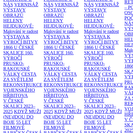
RE
NÁS
VERNISÁŽ
NÁS
VERNISÁŽ
NÁS
VERNISÁŽ
– 
VÝSTAVY
VÝSTAVY
VÝSTAVY
OS
OBRAZŮ
OBRAZŮ
OBRAZŮ
PO
HELENY
HELENY
HELENY
NÁ
HEJDUKOVÉ:
HEJDUKOVÉ:
HEJDUKOVÉ:
VÝ
Malování je radost
Malování je radost
Malování je radost
OB
VÝSTAVA K
VÝSTAVA K
VÝSTAVA K
HE
VÝROČÍ BITVY
VÝROČÍ BITVY
VÝROČÍ BITVY
HE
1866 U ČESKÉ
1866 U ČESKÉ
1866 U ČESKÉ
Malo
SKALICE
160.
SKALICE
160.
SKALICE
160.
VÝ
VÝROČÍ
VÝROČÍ
VÝROČÍ
VÝ
PRUSKO-
PRUSKO-
PRUSKO-
186
RAKOUSKÉ
RAKOUSKÉ
RAKOUSKÉ
SK
VÁLKY
CESTA
VÁLKY
CESTA
VÁLKY
CESTA
VÝ
ZA SVĚTLEM
ZA SVĚTLEM
ZA SVĚTLEM
PR
REKONSTRUKCE
REKONSTRUKCE
REKONSTRUKCE
RA
VOJENSKÉHO
VOJENSKÉHO
VOJENSKÉHO
VÁ
HŘBITOVA
HŘBITOVA
HŘBITOVA
ZA
V ČESKÉ
V ČESKÉ
V ČESKÉ
RE
SKALICI 2023–
SKALICI 2023–
SKALICI 2023–
VO
2025
KDYŽ MUŽI
2025
KDYŽ MUŽI
2025
KDYŽ MUŽI
HŘ
(NE)JDOU DO
(NE)JDOU DO
(NE)JDOU DO
V 
BOJE
55 LET
BOJE
55 LET
BOJE
55 LET
SKA
FILMOVÉ
FILMOVÉ
FILMOVÉ
202
BABIČKY
ČESKÁ
BABIČKY
ČESKÁ
BABIČKY
ČESKÁ