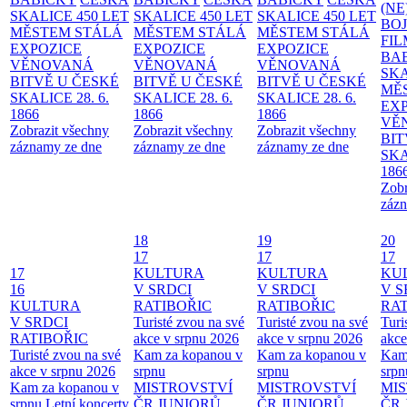
(NE
SKALICE 450 LET
SKALICE 450 LET
SKALICE 450 LET
BO
MĚSTEM
STÁLÁ
MĚSTEM
STÁLÁ
MĚSTEM
STÁLÁ
FI
EXPOZICE
EXPOZICE
EXPOZICE
BA
VĚNOVANÁ
VĚNOVANÁ
VĚNOVANÁ
SKA
BITVĚ U ČESKÉ
BITVĚ U ČESKÉ
BITVĚ U ČESKÉ
MĚ
SKALICE 28. 6.
SKALICE 28. 6.
SKALICE 28. 6.
EX
1866
1866
1866
VĚ
Zobrazit všechny
Zobrazit všechny
Zobrazit všechny
BIT
záznamy ze dne
záznamy ze dne
záznamy ze dne
SKA
186
Zobr
zázn
18
19
20
17
17
17
17
KULTURA
KULTURA
KU
16
V SRDCI
V SRDCI
V S
KULTURA
RATIBOŘIC
RATIBOŘIC
RAT
V SRDCI
Turisté zvou na své
Turisté zvou na své
Turi
RATIBOŘIC
akce v srpnu 2026
akce v srpnu 2026
akce
Turisté zvou na své
Kam za kopanou v
Kam za kopanou v
Kam
akce v srpnu 2026
srpnu
srpnu
srpn
Kam za kopanou v
MISTROVSTVÍ
MISTROVSTVÍ
MI
srpnu
Letní koncerty
ČR JUNIORŮ
ČR JUNIORŮ
ČR 