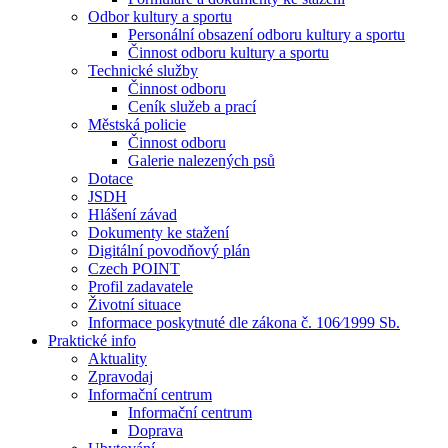
Odbor kultury a sportu
Personální obsazení odboru kultury a sportu
Činnost odboru kultury a sportu
Technické služby
Činnost odboru
Ceník služeb a prací
Městská policie
Činnost odboru
Galerie nalezených psů
Dotace
JSDH
Hlášení závad
Dokumenty ke stažení
Digitální povodňový plán
Czech POINT
Profil zadavatele
Životní situace
Informace poskytnuté dle zákona č. 106⁄1999 Sb.
Praktické info
Aktuality
Zpravodaj
Informační centrum
Informační centrum
Doprava