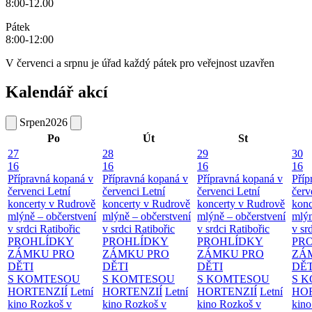
8:00-12.00
Pátek
8:00-12:00
V červenci a srpnu je úřad každý pátek pro veřejnost uzavřen
Kalendář akcí
Srpen
2026
Po
Út
St
27
28
29
30
16
16
16
16
Přípravná kopaná v
Přípravná kopaná v
Přípravná kopaná v
Příp
červenci
Letní
červenci
Letní
červenci
Letní
červ
koncerty v Rudrově
koncerty v Rudrově
koncerty v Rudrově
konc
mlýně – občerstvení
mlýně – občerstvení
mlýně – občerstvení
mlýn
v srdci Ratibořic
v srdci Ratibořic
v srdci Ratibořic
v sr
PROHLÍDKY
PROHLÍDKY
PROHLÍDKY
PR
ZÁMKU PRO
ZÁMKU PRO
ZÁMKU PRO
ZÁ
DĚTI
DĚTI
DĚTI
DĚT
S KOMTESOU
S KOMTESOU
S KOMTESOU
S 
HORTENZIÍ
Letní
HORTENZIÍ
Letní
HORTENZIÍ
Letní
HOR
kino Rozkoš v
kino Rozkoš v
kino Rozkoš v
kino