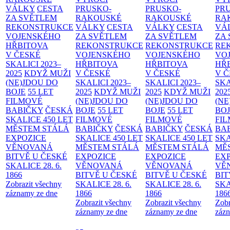
VÁLKY
CESTA
PRUSKO-
PRUSKO-
PR
ZA SVĚTLEM
RAKOUSKÉ
RAKOUSKÉ
RA
REKONSTRUKCE
VÁLKY
CESTA
VÁLKY
CESTA
VÁ
VOJENSKÉHO
ZA SVĚTLEM
ZA SVĚTLEM
ZA
HŘBITOVA
REKONSTRUKCE
REKONSTRUKCE
RE
V ČESKÉ
VOJENSKÉHO
VOJENSKÉHO
VO
SKALICI 2023–
HŘBITOVA
HŘBITOVA
HŘ
2025
KDYŽ MUŽI
V ČESKÉ
V ČESKÉ
V 
(NE)JDOU DO
SKALICI 2023–
SKALICI 2023–
SKA
BOJE
55 LET
2025
KDYŽ MUŽI
2025
KDYŽ MUŽI
202
FILMOVÉ
(NE)JDOU DO
(NE)JDOU DO
(NE
BABIČKY
ČESKÁ
BOJE
55 LET
BOJE
55 LET
BO
SKALICE 450 LET
FILMOVÉ
FILMOVÉ
FI
MĚSTEM
STÁLÁ
BABIČKY
ČESKÁ
BABIČKY
ČESKÁ
BA
EXPOZICE
SKALICE 450 LET
SKALICE 450 LET
SKA
VĚNOVANÁ
MĚSTEM
STÁLÁ
MĚSTEM
STÁLÁ
MĚ
BITVĚ U ČESKÉ
EXPOZICE
EXPOZICE
EX
SKALICE 28. 6.
VĚNOVANÁ
VĚNOVANÁ
VĚ
1866
BITVĚ U ČESKÉ
BITVĚ U ČESKÉ
BIT
Zobrazit všechny
SKALICE 28. 6.
SKALICE 28. 6.
SKA
záznamy ze dne
1866
1866
186
Zobrazit všechny
Zobrazit všechny
Zobr
záznamy ze dne
záznamy ze dne
zázn