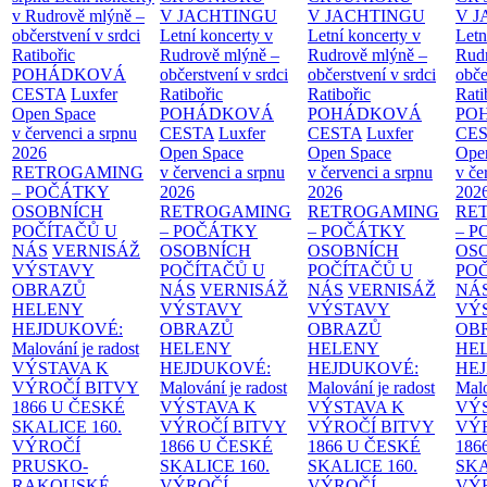
v Rudrově mlýně –
V JACHTINGU
V JACHTINGU
V 
občerstvení v srdci
Letní koncerty v
Letní koncerty v
Letn
Ratibořic
Rudrově mlýně –
Rudrově mlýně –
Rud
POHÁDKOVÁ
občerstvení v srdci
občerstvení v srdci
obče
CESTA
Luxfer
Ratibořic
Ratibořic
Rati
Open Space
POHÁDKOVÁ
POHÁDKOVÁ
PO
v červenci a srpnu
CESTA
Luxfer
CESTA
Luxfer
CE
2026
Open Space
Open Space
Ope
RETROGAMING
v červenci a srpnu
v červenci a srpnu
v če
– POČÁTKY
2026
2026
202
OSOBNÍCH
RETROGAMING
RETROGAMING
RE
POČÍTAČŮ U
– POČÁTKY
– POČÁTKY
– 
NÁS
VERNISÁŽ
OSOBNÍCH
OSOBNÍCH
OS
VÝSTAVY
POČÍTAČŮ U
POČÍTAČŮ U
PO
OBRAZŮ
NÁS
VERNISÁŽ
NÁS
VERNISÁŽ
NÁ
HELENY
VÝSTAVY
VÝSTAVY
VÝ
HEJDUKOVÉ:
OBRAZŮ
OBRAZŮ
OB
Malování je radost
HELENY
HELENY
HE
VÝSTAVA K
HEJDUKOVÉ:
HEJDUKOVÉ:
HE
VÝROČÍ BITVY
Malování je radost
Malování je radost
Malo
1866 U ČESKÉ
VÝSTAVA K
VÝSTAVA K
VÝ
SKALICE
160.
VÝROČÍ BITVY
VÝROČÍ BITVY
VÝ
VÝROČÍ
1866 U ČESKÉ
1866 U ČESKÉ
186
PRUSKO-
SKALICE
160.
SKALICE
160.
SK
RAKOUSKÉ
VÝROČÍ
VÝROČÍ
VÝ