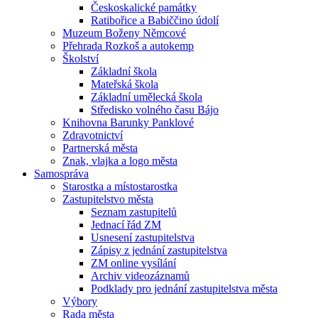
Českoskalické památky
Ratibořice a Babiččino údolí
Muzeum Boženy Němcové
Přehrada Rozkoš a autokemp
Školství
Základní škola
Mateřská škola
Základní umělecká škola
Středisko volného času Bájo
Knihovna Barunky Panklové
Zdravotnictví
Partnerská města
Znak, vlajka a logo města
Samospráva
Starostka a místostarostka
Zastupitelstvo města
Seznam zastupitelů
Jednací řád ZM
Usnesení zastupitelstva
Zápisy z jednání zastupitelstva
ZM online vysílání
Archiv videozáznamů
Podklady pro jednání zastupitelstva města
Výbory
Rada města