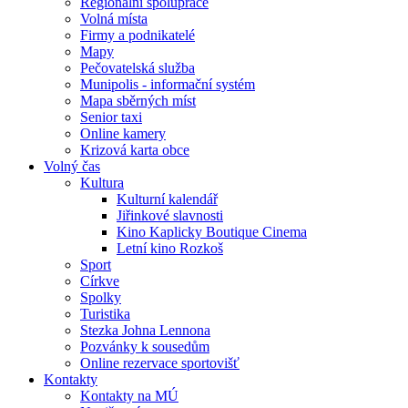
Regionální spolupráce
Volná místa
Firmy a podnikatelé
Mapy
Pečovatelská služba
Munipolis - informační systém
Mapa sběrných míst
Senior taxi
Online kamery
Krizová karta obce
Volný čas
Kultura
Kulturní kalendář
Jiřinkové slavnosti
Kino Kaplicky Boutique Cinema
Letní kino Rozkoš
Sport
Církve
Spolky
Turistika
Stezka Johna Lennona
Pozvánky k sousedům
Online rezervace sportovišť
Kontakty
Kontakty na MÚ