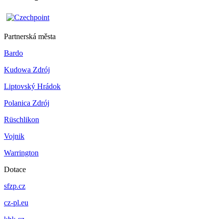
Partnerská města
Bardo
Kudowa Zdrój
Liptovský Hrádok
Polanica Zdrój
Rüschlikon
Vojnik
Warrington
Dotace
sfzp.cz
cz-pl.eu