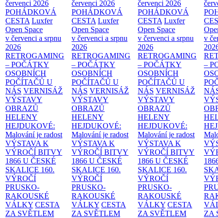
červenci 2026
červenci 2026
červenci 2026
červ
POHÁDKOVÁ
POHÁDKOVÁ
POHÁDKOVÁ
PO
CESTA
Luxfer
CESTA
Luxfer
CESTA
Luxfer
CE
Open Space
Open Space
Open Space
Ope
v červenci a srpnu
v červenci a srpnu
v červenci a srpnu
v če
2026
2026
2026
202
RETROGAMING
RETROGAMING
RETROGAMING
RE
– POČÁTKY
– POČÁTKY
– POČÁTKY
– 
OSOBNÍCH
OSOBNÍCH
OSOBNÍCH
OS
POČÍTAČŮ U
POČÍTAČŮ U
POČÍTAČŮ U
PO
NÁS
VERNISÁŽ
NÁS
VERNISÁŽ
NÁS
VERNISÁŽ
NÁ
VÝSTAVY
VÝSTAVY
VÝSTAVY
VÝ
OBRAZŮ
OBRAZŮ
OBRAZŮ
OB
HELENY
HELENY
HELENY
HE
HEJDUKOVÉ:
HEJDUKOVÉ:
HEJDUKOVÉ:
HE
Malování je radost
Malování je radost
Malování je radost
Malo
VÝSTAVA K
VÝSTAVA K
VÝSTAVA K
VÝ
VÝROČÍ BITVY
VÝROČÍ BITVY
VÝROČÍ BITVY
VÝ
1866 U ČESKÉ
1866 U ČESKÉ
1866 U ČESKÉ
186
SKALICE
160.
SKALICE
160.
SKALICE
160.
SK
VÝROČÍ
VÝROČÍ
VÝROČÍ
VÝ
PRUSKO-
PRUSKO-
PRUSKO-
PR
RAKOUSKÉ
RAKOUSKÉ
RAKOUSKÉ
RA
VÁLKY
CESTA
VÁLKY
CESTA
VÁLKY
CESTA
VÁ
ZA SVĚTLEM
ZA SVĚTLEM
ZA SVĚTLEM
ZA