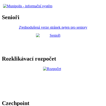
Senioři
Zjednodušená verze stránek nejen pro seniory
Rozklikávací rozpočet
Czechpoint