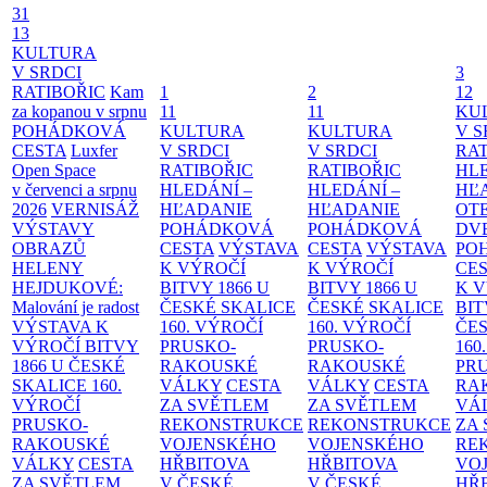
31
13
KULTURA
V SRDCI
3
RATIBOŘIC
Kam
1
2
12
za kopanou v srpnu
11
11
KU
POHÁDKOVÁ
KULTURA
KULTURA
V S
CESTA
Luxfer
V SRDCI
V SRDCI
RAT
Open Space
RATIBOŘIC
RATIBOŘIC
HLE
v červenci a srpnu
HLEDÁNÍ –
HLEDÁNÍ –
HĽ
2026
VERNISÁŽ
HĽADANIE
HĽADANIE
OT
VÝSTAVY
POHÁDKOVÁ
POHÁDKOVÁ
DV
OBRAZŮ
CESTA
VÝSTAVA
CESTA
VÝSTAVA
PO
HELENY
K VÝROČÍ
K VÝROČÍ
CE
HEJDUKOVÉ:
BITVY 1866 U
BITVY 1866 U
K 
Malování je radost
ČESKÉ SKALICE
ČESKÉ SKALICE
BIT
VÝSTAVA K
160. VÝROČÍ
160. VÝROČÍ
ČES
VÝROČÍ BITVY
PRUSKO-
PRUSKO-
160
1866 U ČESKÉ
RAKOUSKÉ
RAKOUSKÉ
PR
SKALICE
160.
VÁLKY
CESTA
VÁLKY
CESTA
RA
VÝROČÍ
ZA SVĚTLEM
ZA SVĚTLEM
VÁ
PRUSKO-
REKONSTRUKCE
REKONSTRUKCE
ZA
RAKOUSKÉ
VOJENSKÉHO
VOJENSKÉHO
RE
VÁLKY
CESTA
HŘBITOVA
HŘBITOVA
VO
ZA SVĚTLEM
V ČESKÉ
V ČESKÉ
HŘ