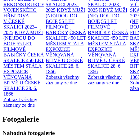
REKONSTRUKCE
SKALICI 2023–
SKALICI 2023–
V 
VOJENSKÉHO
2025
KDYŽ MUŽI
2025
KDYŽ MUŽI
SKA
HŘBITOVA
(NE)JDOU DO
(NE)JDOU DO
202
V ČESKÉ
BOJE
55 LET
BOJE
55 LET
(NE
SKALICI 2023–
FILMOVÉ
FILMOVÉ
BO
2025
KDYŽ MUŽI
BABIČKY
ČESKÁ
BABIČKY
ČESKÁ
FI
(NE)JDOU DO
SKALICE 450 LET
SKALICE 450 LET
BA
BOJE
55 LET
MĚSTEM
STÁLÁ
MĚSTEM
STÁLÁ
SKA
FILMOVÉ
EXPOZICE
EXPOZICE
MĚ
BABIČKY
ČESKÁ
VĚNOVANÁ
VĚNOVANÁ
EX
SKALICE 450 LET
BITVĚ U ČESKÉ
BITVĚ U ČESKÉ
VĚ
MĚSTEM
STÁLÁ
SKALICE 28. 6.
SKALICE 28. 6.
BIT
EXPOZICE
1866
1866
SKA
VĚNOVANÁ
Zobrazit všechny
Zobrazit všechny
186
BITVĚ U ČESKÉ
záznamy ze dne
záznamy ze dne
Zobr
SKALICE 28. 6.
zázn
1866
Zobrazit všechny
záznamy ze dne
Fotogalerie
Náhodná fotogalerie