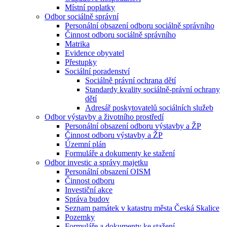
Místní poplatky
Odbor sociálně správní
Personální obsazení odboru sociálně správního
Činnost odboru sociálně správního
Matrika
Evidence obyvatel
Přestupky
Sociální poradenství
Sociálně právní ochrana dětí
Standardy kvality sociálně-právní ochrany
dětí
Adresář poskytovatelů sociálních služeb
Odbor výstavby a životního prostředí
Personální obsazení odboru výstavby a ŽP
Činnost odboru výstavby a ŽP
Územní plán
Formuláře a dokumenty ke stažení
Odbor investic a správy majetku
Personální obsazení OISM
Činnost odboru
Investiční akce
Správa budov
Seznam památek v katastru města Česká Skalice
Pozemky
Formuláře a dokumenty ke stažení