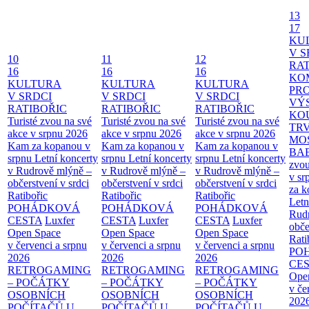
13
17
KU
V S
10
11
12
RAT
16
16
16
KO
KULTURA
KULTURA
KULTURA
PR
V SRDCI
V SRDCI
V SRDCI
VÝ
RATIBOŘIC
RATIBOŘIC
RATIBOŘIC
KO
Turisté zvou na své
Turisté zvou na své
Turisté zvou na své
TR
akce v srpnu 2026
akce v srpnu 2026
akce v srpnu 2026
MO
Kam za kopanou v
Kam za kopanou v
Kam za kopanou v
BA
srpnu
Letní koncerty
srpnu
Letní koncerty
srpnu
Letní koncerty
zvou
v Rudrově mlýně –
v Rudrově mlýně –
v Rudrově mlýně –
v sr
občerstvení v srdci
občerstvení v srdci
občerstvení v srdci
za k
Ratibořic
Ratibořic
Ratibořic
Letn
POHÁDKOVÁ
POHÁDKOVÁ
POHÁDKOVÁ
Rud
CESTA
Luxfer
CESTA
Luxfer
CESTA
Luxfer
obče
Open Space
Open Space
Open Space
Rati
v červenci a srpnu
v červenci a srpnu
v červenci a srpnu
PO
2026
2026
2026
CE
RETROGAMING
RETROGAMING
RETROGAMING
Ope
– POČÁTKY
– POČÁTKY
– POČÁTKY
v če
OSOBNÍCH
OSOBNÍCH
OSOBNÍCH
202
POČÍTAČŮ U
POČÍTAČŮ U
POČÍTAČŮ U