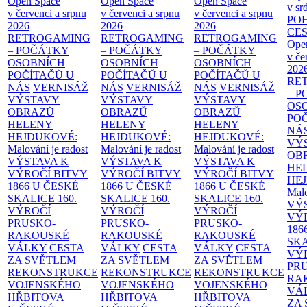
Open Space
Open Space
Open Space
v sr
v červenci a srpnu
v červenci a srpnu
v červenci a srpnu
PO
2026
2026
2026
CE
RETROGAMING
RETROGAMING
RETROGAMING
Ope
– POČÁTKY
– POČÁTKY
– POČÁTKY
v če
OSOBNÍCH
OSOBNÍCH
OSOBNÍCH
202
POČÍTAČŮ U
POČÍTAČŮ U
POČÍTAČŮ U
RE
NÁS
VERNISÁŽ
NÁS
VERNISÁŽ
NÁS
VERNISÁŽ
– 
VÝSTAVY
VÝSTAVY
VÝSTAVY
OS
OBRAZŮ
OBRAZŮ
OBRAZŮ
PO
HELENY
HELENY
HELENY
NÁ
HEJDUKOVÉ:
HEJDUKOVÉ:
HEJDUKOVÉ:
VÝ
Malování je radost
Malování je radost
Malování je radost
OB
VÝSTAVA K
VÝSTAVA K
VÝSTAVA K
HE
VÝROČÍ BITVY
VÝROČÍ BITVY
VÝROČÍ BITVY
HE
1866 U ČESKÉ
1866 U ČESKÉ
1866 U ČESKÉ
Malo
SKALICE
160.
SKALICE
160.
SKALICE
160.
VÝ
VÝROČÍ
VÝROČÍ
VÝROČÍ
VÝ
PRUSKO-
PRUSKO-
PRUSKO-
186
RAKOUSKÉ
RAKOUSKÉ
RAKOUSKÉ
SK
VÁLKY
CESTA
VÁLKY
CESTA
VÁLKY
CESTA
VÝ
ZA SVĚTLEM
ZA SVĚTLEM
ZA SVĚTLEM
PR
REKONSTRUKCE
REKONSTRUKCE
REKONSTRUKCE
RA
VOJENSKÉHO
VOJENSKÉHO
VOJENSKÉHO
VÁ
HŘBITOVA
HŘBITOVA
HŘBITOVA
ZA