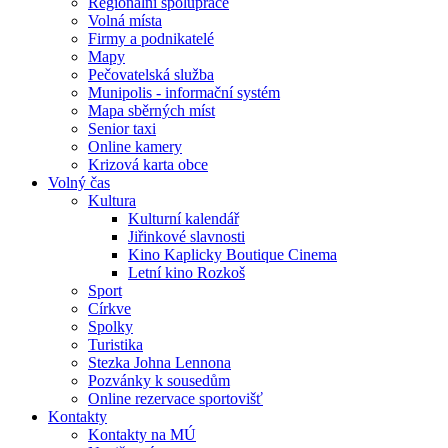
Regionální spolupráce
Volná místa
Firmy a podnikatelé
Mapy
Pečovatelská služba
Munipolis - informační systém
Mapa sběrných míst
Senior taxi
Online kamery
Krizová karta obce
Volný čas
Kultura
Kulturní kalendář
Jiřinkové slavnosti
Kino Kaplicky Boutique Cinema
Letní kino Rozkoš
Sport
Církve
Spolky
Turistika
Stezka Johna Lennona
Pozvánky k sousedům
Online rezervace sportovišť
Kontakty
Kontakty na MÚ