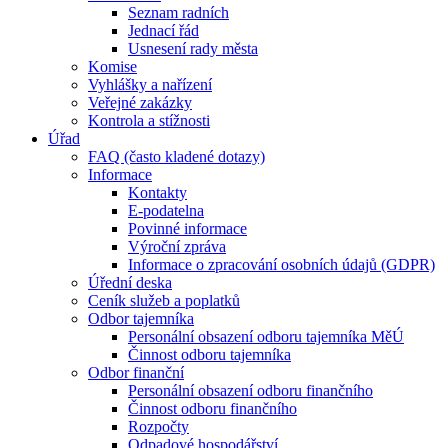
Seznam radních
Jednací řád
Usnesení rady města
Komise
Vyhlášky a nařízení
Veřejné zakázky
Kontrola a stížnosti
Úřad
FAQ (často kladené dotazy)
Informace
Kontakty
E-podatelna
Povinné informace
Výroční zpráva
Informace o zpracování osobních údajů (GDPR)
Úřední deska
Ceník služeb a poplatků
Odbor tajemníka
Personální obsazení odboru tajemníka MěÚ
Činnost odboru tajemníka
Odbor finanční
Personální obsazení odboru finančního
Činnost odboru finančního
Rozpočty
Odpadové hospodářství