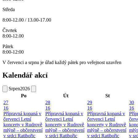
Středa
8:00-12.00 / 13.00-17.00
Čtvrtek
8:00-12.00
Pátek
8:00-12:00
V červenci a srpnu je úřad každý pátek pro veřejnost uzavřen
Kalendář akcí
Srpen
2026
Po
Út
St
27
28
29
30
16
16
16
16
Přípravná kopaná v
Přípravná kopaná v
Přípravná kopaná v
Příp
červenci
Letní
červenci
Letní
červenci
Letní
červ
koncerty v Rudrově
koncerty v Rudrově
koncerty v Rudrově
konc
mlýně – občerstvení
mlýně – občerstvení
mlýně – občerstvení
mlýn
v srdci Ratibořic
v srdci Ratibořic
v srdci Ratibořic
v sr