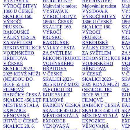
VÝSTAVA K
HEJDUKOVÉ:
HEJDUKOVÉ:
HE
VÝROČÍ BITVY
Malování je radost
Malování je radost
Malo
1866 U ČESKÉ
VÝSTAVA K
VÝSTAVA K
VÝ
SKALICE
160.
VÝROČÍ BITVY
VÝROČÍ BITVY
VÝ
VÝROČÍ
1866 U ČESKÉ
1866 U ČESKÉ
186
PRUSKO-
SKALICE
160.
SKALICE
160.
SK
RAKOUSKÉ
VÝROČÍ
VÝROČÍ
VÝ
VÁLKY
CESTA
PRUSKO-
PRUSKO-
PR
ZA SVĚTLEM
RAKOUSKÉ
RAKOUSKÉ
RA
REKONSTRUKCE
VÁLKY
CESTA
VÁLKY
CESTA
VÁ
VOJENSKÉHO
ZA SVĚTLEM
ZA SVĚTLEM
ZA
HŘBITOVA
REKONSTRUKCE
REKONSTRUKCE
RE
V ČESKÉ
VOJENSKÉHO
VOJENSKÉHO
VO
SKALICI 2023–
HŘBITOVA
HŘBITOVA
HŘ
2025
KDYŽ MUŽI
V ČESKÉ
V ČESKÉ
V 
(NE)JDOU DO
SKALICI 2023–
SKALICI 2023–
SKA
BOJE
55 LET
2025
KDYŽ MUŽI
2025
KDYŽ MUŽI
202
FILMOVÉ
(NE)JDOU DO
(NE)JDOU DO
(NE
BABIČKY
ČESKÁ
BOJE
55 LET
BOJE
55 LET
BO
SKALICE 450 LET
FILMOVÉ
FILMOVÉ
FI
MĚSTEM
STÁLÁ
BABIČKY
ČESKÁ
BABIČKY
ČESKÁ
BA
EXPOZICE
SKALICE 450 LET
SKALICE 450 LET
SKA
VĚNOVANÁ
MĚSTEM
STÁLÁ
MĚSTEM
STÁLÁ
MĚ
BITVĚ U ČESKÉ
EXPOZICE
EXPOZICE
EX
SKALICE 28. 6.
VĚNOVANÁ
VĚNOVANÁ
VĚ