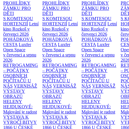
PROHLÍDKY
PROHLÍDKY
PROHLÍDKY
PR
ZÁMKU PRO
ZÁMKU PRO
ZÁMKU PRO
ZÁ
DĚTI
DĚTI
DĚTI
DĚT
S KOMTESOU
S KOMTESOU
S KOMTESOU
S 
HORTENZIÍ
Letní
HORTENZIÍ
Letní
HORTENZIÍ
Letní
HOR
kino Rozkoš v
kino Rozkoš v
kino Rozkoš v
kino
červenci 2026
červenci 2026
červenci 2026
červ
POHÁDKOVÁ
POHÁDKOVÁ
POHÁDKOVÁ
PO
CESTA
Luxfer
CESTA
Luxfer
CESTA
Luxfer
CE
Open Space
Open Space
Open Space
Ope
v červenci a srpnu
v červenci a srpnu
v červenci a srpnu
v če
2026
2026
2026
202
RETROGAMING
RETROGAMING
RETROGAMING
RE
– POČÁTKY
– POČÁTKY
– POČÁTKY
– 
OSOBNÍCH
OSOBNÍCH
OSOBNÍCH
OS
POČÍTAČŮ U
POČÍTAČŮ U
POČÍTAČŮ U
PO
NÁS
VERNISÁŽ
NÁS
VERNISÁŽ
NÁS
VERNISÁŽ
NÁ
VÝSTAVY
VÝSTAVY
VÝSTAVY
VÝ
OBRAZŮ
OBRAZŮ
OBRAZŮ
OB
HELENY
HELENY
HELENY
HE
HEJDUKOVÉ:
HEJDUKOVÉ:
HEJDUKOVÉ:
HE
Malování je radost
Malování je radost
Malování je radost
Malo
VÝSTAVA K
VÝSTAVA K
VÝSTAVA K
VÝ
VÝROČÍ BITVY
VÝROČÍ BITVY
VÝROČÍ BITVY
VÝ
1866 U ČESKÉ
1866 U ČESKÉ
1866 U ČESKÉ
186