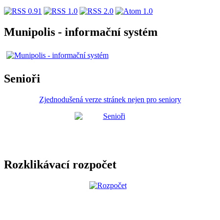
Munipolis - informační systém
Senioři
Zjednodušená verze stránek nejen pro seniory
Rozklikávací rozpočet