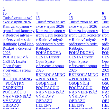
3
16
4
5
6
Turisté zvou na své
15
15
15
akce v srpnu 2026
Turisté zvou na své
Turisté zvou na své
Turi
Kam za kopanou v
akce v srpnu 2026
akce v srpnu 2026
akce
srpnu
Letní koncerty
Kam za kopanou v
Kam za kopanou v
Kam
v Rudrově mlýně –
srpnu
Letní koncerty
srpnu
Letní koncerty
srp
občerstvení v srdci
v Rudrově mlýně –
v Rudrově mlýně –
v Ru
Ratibořic
Letní kino
občerstvení v srdci
občerstvení v srdci
obče
Rozkoš v červenci
Ratibořic
Ratibořic
Rati
2026
POHÁDKOVÁ
POHÁDKOVÁ
PO
POHÁDKOVÁ
CESTA
Luxfer
CESTA
Luxfer
CE
CESTA
Luxfer
Open Space
Open Space
Ope
Open Space
v červenci a srpnu
v červenci a srpnu
v če
v červenci a srpnu
2026
2026
202
2026
RETROGAMING
RETROGAMING
RE
RETROGAMING
– POČÁTKY
– POČÁTKY
– 
– POČÁTKY
OSOBNÍCH
OSOBNÍCH
OS
OSOBNÍCH
POČÍTAČŮ U
POČÍTAČŮ U
PO
POČÍTAČŮ U
NÁS
VERNISÁŽ
NÁS
VERNISÁŽ
NÁ
NÁS
VERNISÁŽ
VÝSTAVY
VÝSTAVY
VÝ
VÝSTAVY
OBRAZŮ
OBRAZŮ
OB
OBRAZŮ
HELENY
HELENY
HE