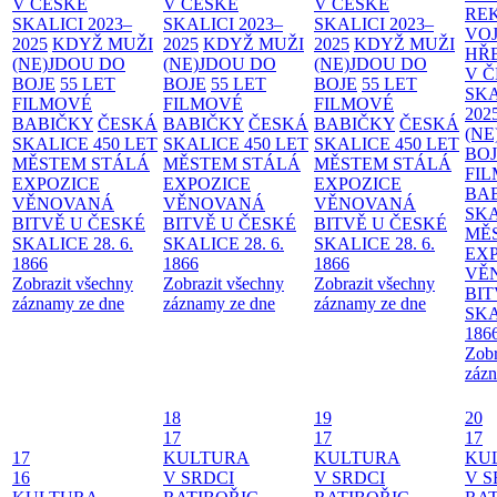
V ČESKÉ
V ČESKÉ
V ČESKÉ
RE
SKALICI 2023–
SKALICI 2023–
SKALICI 2023–
VO
2025
KDYŽ MUŽI
2025
KDYŽ MUŽI
2025
KDYŽ MUŽI
HŘ
(NE)JDOU DO
(NE)JDOU DO
(NE)JDOU DO
V 
BOJE
55 LET
BOJE
55 LET
BOJE
55 LET
SKA
FILMOVÉ
FILMOVÉ
FILMOVÉ
202
BABIČKY
ČESKÁ
BABIČKY
ČESKÁ
BABIČKY
ČESKÁ
(NE
SKALICE 450 LET
SKALICE 450 LET
SKALICE 450 LET
BO
MĚSTEM
STÁLÁ
MĚSTEM
STÁLÁ
MĚSTEM
STÁLÁ
FI
EXPOZICE
EXPOZICE
EXPOZICE
BA
VĚNOVANÁ
VĚNOVANÁ
VĚNOVANÁ
SKA
BITVĚ U ČESKÉ
BITVĚ U ČESKÉ
BITVĚ U ČESKÉ
MĚ
SKALICE 28. 6.
SKALICE 28. 6.
SKALICE 28. 6.
EX
1866
1866
1866
VĚ
Zobrazit všechny
Zobrazit všechny
Zobrazit všechny
BIT
záznamy ze dne
záznamy ze dne
záznamy ze dne
SKA
186
Zobr
zázn
18
19
20
17
17
17
17
KULTURA
KULTURA
KU
16
V SRDCI
V SRDCI
V S