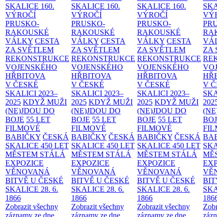
SKALICE
160.
SKALICE
160.
SKALICE
160.
SK
VÝROČÍ
VÝROČÍ
VÝROČÍ
VÝ
PRUSKO-
PRUSKO-
PRUSKO-
PR
RAKOUSKÉ
RAKOUSKÉ
RAKOUSKÉ
RA
VÁLKY
CESTA
VÁLKY
CESTA
VÁLKY
CESTA
VÁ
ZA SVĚTLEM
ZA SVĚTLEM
ZA SVĚTLEM
ZA
REKONSTRUKCE
REKONSTRUKCE
REKONSTRUKCE
RE
VOJENSKÉHO
VOJENSKÉHO
VOJENSKÉHO
VO
HŘBITOVA
HŘBITOVA
HŘBITOVA
HŘ
V ČESKÉ
V ČESKÉ
V ČESKÉ
V 
SKALICI 2023–
SKALICI 2023–
SKALICI 2023–
SKA
2025
KDYŽ MUŽI
2025
KDYŽ MUŽI
2025
KDYŽ MUŽI
202
(NE)JDOU DO
(NE)JDOU DO
(NE)JDOU DO
(NE
BOJE
55 LET
BOJE
55 LET
BOJE
55 LET
BO
FILMOVÉ
FILMOVÉ
FILMOVÉ
FI
BABIČKY
ČESKÁ
BABIČKY
ČESKÁ
BABIČKY
ČESKÁ
BA
SKALICE 450 LET
SKALICE 450 LET
SKALICE 450 LET
SKA
MĚSTEM
STÁLÁ
MĚSTEM
STÁLÁ
MĚSTEM
STÁLÁ
MĚ
EXPOZICE
EXPOZICE
EXPOZICE
EX
VĚNOVANÁ
VĚNOVANÁ
VĚNOVANÁ
VĚ
BITVĚ U ČESKÉ
BITVĚ U ČESKÉ
BITVĚ U ČESKÉ
BIT
SKALICE 28. 6.
SKALICE 28. 6.
SKALICE 28. 6.
SKA
1866
1866
1866
186
Zobrazit všechny
Zobrazit všechny
Zobrazit všechny
Zobr
záznamy ze dne
záznamy ze dne
záznamy ze dne
zázn