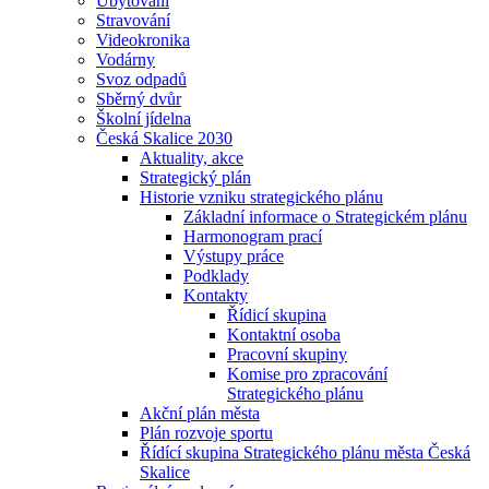
Ubytování
Stravování
Videokronika
Vodárny
Svoz odpadů
Sběrný dvůr
Školní jídelna
Česká Skalice 2030
Aktuality, akce
Strategický plán
Historie vzniku strategického plánu
Základní informace o Strategickém plánu
Harmonogram prací
Výstupy práce
Podklady
Kontakty
Řídicí skupina
Kontaktní osoba
Pracovní skupiny
Komise pro zpracování
Strategického plánu
Akční plán města
Plán rozvoje sportu
Řídící skupina Strategického plánu města Česká
Skalice