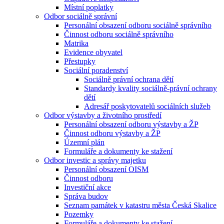
Místní poplatky
Odbor sociálně správní
Personální obsazení odboru sociálně správního
Činnost odboru sociálně správního
Matrika
Evidence obyvatel
Přestupky
Sociální poradenství
Sociálně právní ochrana dětí
Standardy kvality sociálně-právní ochrany
dětí
Adresář poskytovatelů sociálních služeb
Odbor výstavby a životního prostředí
Personální obsazení odboru výstavby a ŽP
Činnost odboru výstavby a ŽP
Územní plán
Formuláře a dokumenty ke stažení
Odbor investic a správy majetku
Personální obsazení OISM
Činnost odboru
Investiční akce
Správa budov
Seznam památek v katastru města Česká Skalice
Pozemky
Formuláře a dokumenty ke stažení