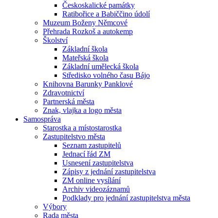
Českoskalické památky
Ratibořice a Babiččino údolí
Muzeum Boženy Němcové
Přehrada Rozkoš a autokemp
Školství
Základní škola
Mateřská škola
Základní umělecká škola
Středisko volného času Bájo
Knihovna Barunky Panklové
Zdravotnictví
Partnerská města
Znak, vlajka a logo města
Samospráva
Starostka a místostarostka
Zastupitelstvo města
Seznam zastupitelů
Jednací řád ZM
Usnesení zastupitelstva
Zápisy z jednání zastupitelstva
ZM online vysílání
Archiv videozáznamů
Podklady pro jednání zastupitelstva města
Výbory
Rada města