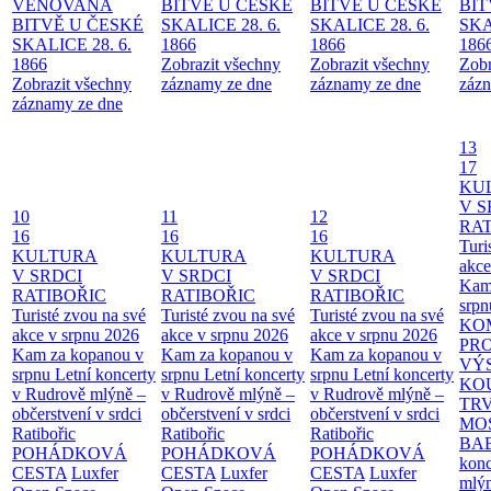
VĚNOVANÁ
BITVĚ U ČESKÉ
BITVĚ U ČESKÉ
BIT
BITVĚ U ČESKÉ
SKALICE 28. 6.
SKALICE 28. 6.
SKA
SKALICE 28. 6.
1866
1866
186
1866
Zobrazit všechny
Zobrazit všechny
Zobr
Zobrazit všechny
záznamy ze dne
záznamy ze dne
zázn
záznamy ze dne
13
17
KU
V S
10
11
12
RAT
16
16
16
Turi
KULTURA
KULTURA
KULTURA
akce
V SRDCI
V SRDCI
V SRDCI
Kam
RATIBOŘIC
RATIBOŘIC
RATIBOŘIC
srpn
Turisté zvou na své
Turisté zvou na své
Turisté zvou na své
KO
akce v srpnu 2026
akce v srpnu 2026
akce v srpnu 2026
PR
Kam za kopanou v
Kam za kopanou v
Kam za kopanou v
VÝ
srpnu
Letní koncerty
srpnu
Letní koncerty
srpnu
Letní koncerty
KO
v Rudrově mlýně –
v Rudrově mlýně –
v Rudrově mlýně –
TR
občerstvení v srdci
občerstvení v srdci
občerstvení v srdci
MO
Ratibořic
Ratibořic
Ratibořic
BA
POHÁDKOVÁ
POHÁDKOVÁ
POHÁDKOVÁ
konc
CESTA
Luxfer
CESTA
Luxfer
CESTA
Luxfer
mlýn