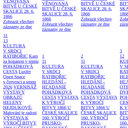
VĚNOVANÁ
VĚNOVANÁ
BITVĚ U ČESKÉ
BIT
BITVĚ U ČESKÉ
BITVĚ U ČESKÉ
SKALICE 28. 6.
SKA
SKALICE 28. 6.
SKALICE 28. 6.
1866
186
1866
1866
Zobrazit všechny
Zobr
Zobrazit všechny
Zobrazit všechny
záznamy ze dne
zázn
záznamy ze dne
záznamy ze dne
31
13
KULTURA
V SRDCI
3
RATIBOŘIC
Kam
1
2
12
za kopanou v srpnu
11
11
KU
POHÁDKOVÁ
KULTURA
KULTURA
V S
CESTA
Luxfer
V SRDCI
V SRDCI
RAT
Open Space
RATIBOŘIC
RATIBOŘIC
HLE
v červenci a srpnu
HLEDÁNÍ –
HLEDÁNÍ –
HĽ
2026
VERNISÁŽ
HĽADANIE
HĽADANIE
OT
VÝSTAVY
POHÁDKOVÁ
POHÁDKOVÁ
DV
OBRAZŮ
CESTA
VÝSTAVA
CESTA
VÝSTAVA
PO
HELENY
K VÝROČÍ
K VÝROČÍ
CE
HEJDUKOVÉ:
BITVY 1866 U
BITVY 1866 U
K 
Malování je radost
ČESKÉ SKALICE
ČESKÉ SKALICE
BIT
VÝSTAVA K
160. VÝROČÍ
160. VÝROČÍ
ČES
VÝROČÍ BITVY
PRUSKO-
PRUSKO-
160