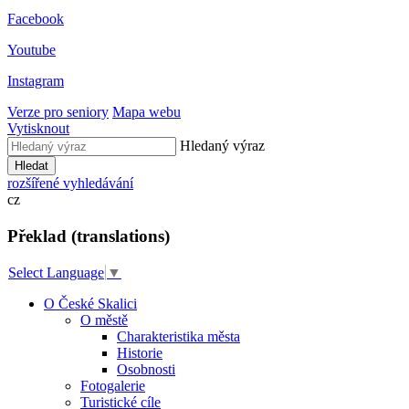
Facebook
Youtube
Instagram
Verze pro seniory
Mapa webu
Vytisknout
Hledaný výraz
Hledat
rozšířené vyhledávání
cz
Překlad (translations)
Select Language
▼
O České Skalici
O městě
Charakteristika města
Historie
Osobnosti
Fotogalerie
Turistické cíle