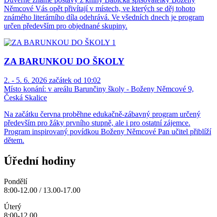
Němcové Vás opět přivítají v místech, ve kterých se děj tohoto
známého literárního díla odehrává. Ve všedních dnech je program
určen především pro objednané skupiny.
ZA BARUNKOU DO ŠKOLY
2. - 5. 6. 2026 začátek od 10:02
Místo konání:
v areálu Barunčiny školy - Boženy Němcové 9,
Česká Skalice
Na začátku června proběhne edukačně-zábavný program určený
především pro žáky prvního stupně, ale i pro ostatní zájemce.
Program inspirovaný povídkou Boženy Němcové Pan učitel přiblíží
dětem.
Úřední hodiny
Pondělí
8:00-12.00 / 13.00-17.00
Úterý
8:00-12.00