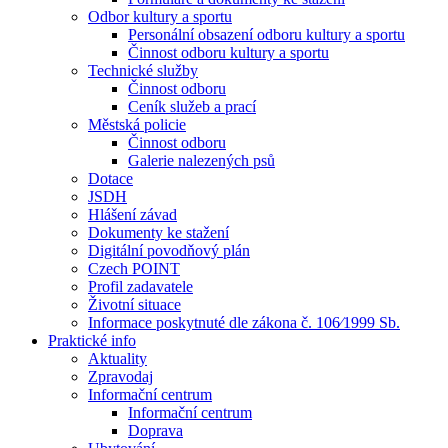
Odbor kultury a sportu
Personální obsazení odboru kultury a sportu
Činnost odboru kultury a sportu
Technické služby
Činnost odboru
Ceník služeb a prací
Městská policie
Činnost odboru
Galerie nalezených psů
Dotace
JSDH
Hlášení závad
Dokumenty ke stažení
Digitální povodňový plán
Czech POINT
Profil zadavatele
Životní situace
Informace poskytnuté dle zákona č. 106⁄1999 Sb.
Praktické info
Aktuality
Zpravodaj
Informační centrum
Informační centrum
Doprava