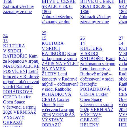
1866
BITVĚ U ČESKÉ
BITVĚ U ČESKÉ
BIT
Zobrazit všechny
SKALICE 28. 6.
SKALICE 28. 6.
SKA
záznamy ze dne
1866
1866
186
Zobrazit všechny
Zobrazit všechny
Zobr
záznamy ze dne
záznamy ze dne
zázn
25
24
15
26
27
15
KULTURA
14
14
KULTURA
V SRDCI
KULTURA
KU
V SRDCI
RATIBOŘIC
Kam
V SRDCI
V S
RATIBOŘIC
Kam
za kopanou v srpnu
RATIBOŘIC
Kam
RAT
za kopanou v srpnu
ZÁPIS NA VÝLET
za kopanou v srpnu
za k
MALOSKALICKÉ
NA ZÁMEK
Letní koncerty v
Letn
POSVÍCENÍ
Letní
ŽLEBY
Letní
Rudrově mlýně –
Rud
koncerty v Rudrově
koncerty v Rudrově
občerstvení v srdci
obče
mlýně – občerstvení
mlýně – občerstvení
Ratibořic
Rati
v srdci Ratibořic
v srdci Ratibořic
POHÁDKOVÁ
PO
POHÁDKOVÁ
POHÁDKOVÁ
CESTA
Luxfer
CE
CESTA
Luxfer
CESTA
Luxfer
Open Space
Ope
Open Space
Open Space
v červenci a srpnu
v če
v červenci a srpnu
v červenci a srpnu
2026
VERNISÁŽ
202
2026
VERNISÁŽ
2026
VERNISÁŽ
VÝSTAVY
VÝ
VÝSTAVY
VÝSTAVY
OBRAZŮ
OB
OBRAZŮ
OBRAZŮ
HELENY
HE