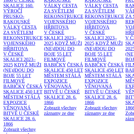
1866 U ČESKÉ
RAKOUSKÉ
RAKOUSKÉ
PR
SKALICE
160.
VÁLKY
CESTA
VÁLKY
CESTA
RA
VÝROČÍ
ZA SVĚTLEM
ZA SVĚTLEM
VÁ
PRUSKO-
REKONSTRUKCE
REKONSTRUKCE
ZA
RAKOUSKÉ
VOJENSKÉHO
VOJENSKÉHO
RE
VÁLKY
CESTA
HŘBITOVA
HŘBITOVA
VO
ZA SVĚTLEM
V ČESKÉ
V ČESKÉ
HŘ
REKONSTRUKCE
SKALICI 2023–
SKALICI 2023–
V 
VOJENSKÉHO
2025
KDYŽ MUŽI
2025
KDYŽ MUŽI
SKA
HŘBITOVA
(NE)JDOU DO
(NE)JDOU DO
202
V ČESKÉ
BOJE
55 LET
BOJE
55 LET
(NE
SKALICI 2023–
FILMOVÉ
FILMOVÉ
BO
2025
KDYŽ MUŽI
BABIČKY
ČESKÁ
BABIČKY
ČESKÁ
FI
(NE)JDOU DO
SKALICE 450 LET
SKALICE 450 LET
BA
BOJE
55 LET
MĚSTEM
STÁLÁ
MĚSTEM
STÁLÁ
SKA
FILMOVÉ
EXPOZICE
EXPOZICE
MĚ
BABIČKY
ČESKÁ
VĚNOVANÁ
VĚNOVANÁ
EX
SKALICE 450 LET
BITVĚ U ČESKÉ
BITVĚ U ČESKÉ
VĚ
MĚSTEM
STÁLÁ
SKALICE 28. 6.
SKALICE 28. 6.
BIT
EXPOZICE
1866
1866
SKA
VĚNOVANÁ
Zobrazit všechny
Zobrazit všechny
186
BITVĚ U ČESKÉ
záznamy ze dne
záznamy ze dne
Zobr
SKALICE 28. 6.
zázn
1866
Zobrazit všechny