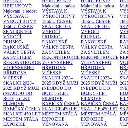
HELENY
HEJDUKOVÉ:
HEJDUKOVÉ:
HE
HEJDUKOVÉ:
Malování je radost
Malování je radost
Malo
Malování je radost
VÝSTAVA K
VÝSTAVA K
VÝ
VÝSTAVA K
VÝROČÍ BITVY
VÝROČÍ BITVY
VÝ
VÝROČÍ BITVY
1866 U ČESKÉ
1866 U ČESKÉ
186
1866 U ČESKÉ
SKALICE
160.
SKALICE
160.
SK
SKALICE
160.
VÝROČÍ
VÝROČÍ
VÝ
VÝROČÍ
PRUSKO-
PRUSKO-
PR
PRUSKO-
RAKOUSKÉ
RAKOUSKÉ
RA
RAKOUSKÉ
VÁLKY
CESTA
VÁLKY
CESTA
VÁ
VÁLKY
CESTA
ZA SVĚTLEM
ZA SVĚTLEM
ZA
ZA SVĚTLEM
REKONSTRUKCE
REKONSTRUKCE
RE
REKONSTRUKCE
VOJENSKÉHO
VOJENSKÉHO
VO
VOJENSKÉHO
HŘBITOVA
HŘBITOVA
HŘ
HŘBITOVA
V ČESKÉ
V ČESKÉ
V 
V ČESKÉ
SKALICI 2023–
SKALICI 2023–
SKA
SKALICI 2023–
2025
KDYŽ MUŽI
2025
KDYŽ MUŽI
202
2025
KDYŽ MUŽI
(NE)JDOU DO
(NE)JDOU DO
(NE
(NE)JDOU DO
BOJE
55 LET
BOJE
55 LET
BO
BOJE
55 LET
FILMOVÉ
FILMOVÉ
FI
FILMOVÉ
BABIČKY
ČESKÁ
BABIČKY
ČESKÁ
BA
BABIČKY
ČESKÁ
SKALICE 450 LET
SKALICE 450 LET
SKA
SKALICE 450 LET
MĚSTEM
STÁLÁ
MĚSTEM
STÁLÁ
MĚ
MĚSTEM
STÁLÁ
EXPOZICE
EXPOZICE
EX
EXPOZICE
VĚNOVANÁ
VĚNOVANÁ
VĚ