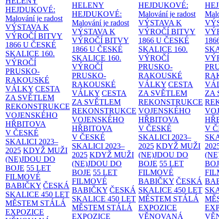
HELENY
HELENY
HEJDUKOVÉ:
HE
HEJDUKOVÉ:
HEJDUKOVÉ:
Malování je radost
Malo
Malování je radost
Malování je radost
VÝSTAVA K
VÝ
VÝSTAVA K
VÝSTAVA K
VÝROČÍ BITVY
VÝ
VÝROČÍ BITVY
VÝROČÍ BITVY
1866 U ČESKÉ
186
1866 U ČESKÉ
1866 U ČESKÉ
SKALICE
160.
SK
SKALICE
160.
SKALICE
160.
VÝROČÍ
VÝ
VÝROČÍ
VÝROČÍ
PRUSKO-
PR
PRUSKO-
PRUSKO-
RAKOUSKÉ
RA
RAKOUSKÉ
RAKOUSKÉ
VÁLKY
CESTA
VÁ
VÁLKY
CESTA
VÁLKY
CESTA
ZA SVĚTLEM
ZA
ZA SVĚTLEM
ZA SVĚTLEM
REKONSTRUKCE
RE
REKONSTRUKCE
REKONSTRUKCE
VOJENSKÉHO
VO
VOJENSKÉHO
VOJENSKÉHO
HŘBITOVA
HŘ
HŘBITOVA
HŘBITOVA
V ČESKÉ
V 
V ČESKÉ
V ČESKÉ
SKALICI 2023–
SKA
SKALICI 2023–
SKALICI 2023–
2025
KDYŽ MUŽI
202
2025
KDYŽ MUŽI
2025
KDYŽ MUŽI
(NE)JDOU DO
(NE
(NE)JDOU DO
(NE)JDOU DO
BOJE
55 LET
BO
BOJE
55 LET
BOJE
55 LET
FILMOVÉ
FI
FILMOVÉ
FILMOVÉ
BABIČKY
ČESKÁ
BA
BABIČKY
ČESKÁ
BABIČKY
ČESKÁ
SKALICE 450 LET
SKA
SKALICE 450 LET
SKALICE 450 LET
MĚSTEM
STÁLÁ
MĚ
MĚSTEM
STÁLÁ
MĚSTEM
STÁLÁ
EXPOZICE
EX
EXPOZICE
EXPOZICE
VĚNOVANÁ
VĚ