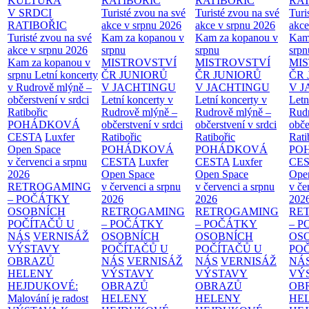
KULTURA
RATIBOŘIC
RATIBOŘIC
RAT
V SRDCI
Turisté zvou na své
Turisté zvou na své
Turi
RATIBOŘIC
akce v srpnu 2026
akce v srpnu 2026
akce
Turisté zvou na své
Kam za kopanou v
Kam za kopanou v
Kam
akce v srpnu 2026
srpnu
srpnu
srpn
Kam za kopanou v
MISTROVSTVÍ
MISTROVSTVÍ
MI
srpnu
Letní koncerty
ČR JUNIORŮ
ČR JUNIORŮ
ČR 
v Rudrově mlýně –
V JACHTINGU
V JACHTINGU
V 
občerstvení v srdci
Letní koncerty v
Letní koncerty v
Letn
Ratibořic
Rudrově mlýně –
Rudrově mlýně –
Rud
POHÁDKOVÁ
občerstvení v srdci
občerstvení v srdci
obče
CESTA
Luxfer
Ratibořic
Ratibořic
Rati
Open Space
POHÁDKOVÁ
POHÁDKOVÁ
PO
v červenci a srpnu
CESTA
Luxfer
CESTA
Luxfer
CE
2026
Open Space
Open Space
Ope
RETROGAMING
v červenci a srpnu
v červenci a srpnu
v če
– POČÁTKY
2026
2026
202
OSOBNÍCH
RETROGAMING
RETROGAMING
RE
POČÍTAČŮ U
– POČÁTKY
– POČÁTKY
– 
NÁS
VERNISÁŽ
OSOBNÍCH
OSOBNÍCH
OS
VÝSTAVY
POČÍTAČŮ U
POČÍTAČŮ U
PO
OBRAZŮ
NÁS
VERNISÁŽ
NÁS
VERNISÁŽ
NÁ
HELENY
VÝSTAVY
VÝSTAVY
VÝ
HEJDUKOVÉ:
OBRAZŮ
OBRAZŮ
OB
Malování je radost
HELENY
HELENY
HE