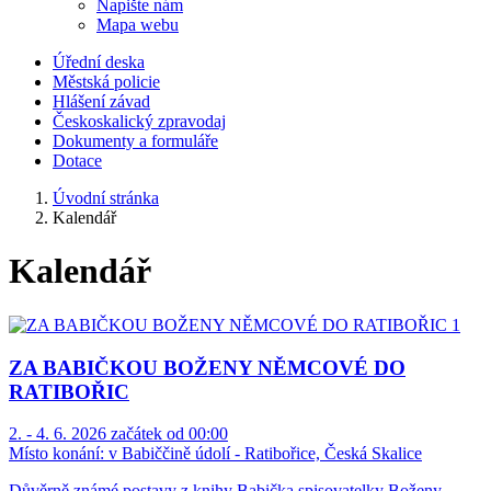
Napište nám
Mapa webu
Úřední deska
Městská policie
Hlášení závad
Českoskalický zpravodaj
Dokumenty a formuláře
Dotace
Úvodní stránka
Kalendář
Kalendář
ZA BABIČKOU BOŽENY NĚMCOVÉ DO
RATIBOŘIC
2. - 4. 6. 2026 začátek od 00:00
Místo konání:
v Babiččině údolí - Ratibořice, Česká Skalice
Důvěrně známé postavy z knihy Babička spisovatelky Boženy