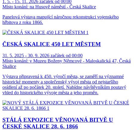
1. 5. - 15. 11. 2026 začátek od 00:00
Místo konání:
na Husově náměstí - Česká Skalice
Panelová výstava mapující náročnou rekonstrukci vojenského
hřbitova z roku 1866.
ČESKÁ SKALICE 450 LET MĚSTEM
31. 5. 2025 - 30. 9. 2026 začátek od 00:00
Místo konání:
v Muzeu Boženy Němcové - Maloskalická 47, Česká
Skalice
Výstava připravená k 450. výročí města, se zaměří na významné
historické momenty a společenský vývoj města od nejstaršího
osídlení až po počátek 20. století. Nabídne návštěvníkům poutavý
vhled do historického vývoje města a jeho proměn.
STÁLÁ EXPOZICE VĚNOVANÁ BITVĚ U
ČESKÉ SKALICE 28. 6. 1866