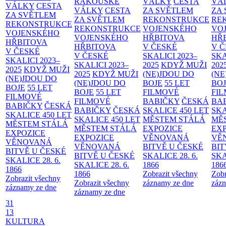
RAKOUSKÉ
VÁLKY
CESTA
VÁ
VÁLKY
CESTA
VÁLKY
CESTA
ZA SVĚTLEM
ZA
ZA SVĚTLEM
ZA SVĚTLEM
REKONSTRUKCE
RE
REKONSTRUKCE
REKONSTRUKCE
VOJENSKÉHO
VO
VOJENSKÉHO
VOJENSKÉHO
HŘBITOVA
HŘ
HŘBITOVA
HŘBITOVA
V ČESKÉ
V 
V ČESKÉ
V ČESKÉ
SKALICI 2023–
SKA
SKALICI 2023–
SKALICI 2023–
2025
KDYŽ MUŽI
202
2025
KDYŽ MUŽI
2025
KDYŽ MUŽI
(NE)JDOU DO
(NE
(NE)JDOU DO
(NE)JDOU DO
BOJE
55 LET
BO
BOJE
55 LET
BOJE
55 LET
FILMOVÉ
FI
FILMOVÉ
FILMOVÉ
BABIČKY
ČESKÁ
BA
BABIČKY
ČESKÁ
BABIČKY
ČESKÁ
SKALICE 450 LET
SKA
SKALICE 450 LET
SKALICE 450 LET
MĚSTEM
STÁLÁ
MĚ
MĚSTEM
STÁLÁ
MĚSTEM
STÁLÁ
EXPOZICE
EX
EXPOZICE
EXPOZICE
VĚNOVANÁ
VĚ
VĚNOVANÁ
VĚNOVANÁ
BITVĚ U ČESKÉ
BIT
BITVĚ U ČESKÉ
BITVĚ U ČESKÉ
SKALICE 28. 6.
SKA
SKALICE 28. 6.
SKALICE 28. 6.
1866
186
1866
1866
Zobrazit všechny
Zobr
Zobrazit všechny
Zobrazit všechny
záznamy ze dne
zázn
záznamy ze dne
záznamy ze dne
31
13
KULTURA