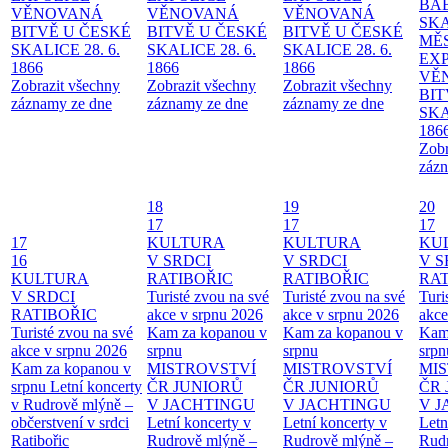
BA
VĚNOVANÁ
VĚNOVANÁ
VĚNOVANÁ
SKA
BITVĚ U ČESKÉ
BITVĚ U ČESKÉ
BITVĚ U ČESKÉ
MĚ
SKALICE 28. 6.
SKALICE 28. 6.
SKALICE 28. 6.
EX
1866
1866
1866
VĚ
Zobrazit všechny
Zobrazit všechny
Zobrazit všechny
BIT
záznamy ze dne
záznamy ze dne
záznamy ze dne
SKA
186
Zobr
zázn
18
19
20
17
17
17
17
KULTURA
KULTURA
KU
16
V SRDCI
V SRDCI
V S
KULTURA
RATIBOŘIC
RATIBOŘIC
RAT
V SRDCI
Turisté zvou na své
Turisté zvou na své
Turi
RATIBOŘIC
akce v srpnu 2026
akce v srpnu 2026
akce
Turisté zvou na své
Kam za kopanou v
Kam za kopanou v
Kam
akce v srpnu 2026
srpnu
srpnu
srpn
Kam za kopanou v
MISTROVSTVÍ
MISTROVSTVÍ
MI
srpnu
Letní koncerty
ČR JUNIORŮ
ČR JUNIORŮ
ČR 
v Rudrově mlýně –
V JACHTINGU
V JACHTINGU
V 
občerstvení v srdci
Letní koncerty v
Letní koncerty v
Letn
Ratibořic
Rudrově mlýně –
Rudrově mlýně –
Rud