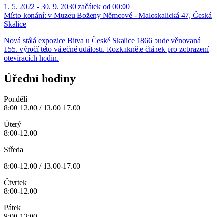
1. 5. 2022 - 30. 9. 2030 začátek od 00:00
Místo konání:
v Muzeu Boženy Němcové - Maloskalická 47, Česká
Skalice
Nová stálá expozice Bitva u České Skalice 1866 bude věnovaná
155. výročí této válečné události. Rozklikněte článek pro zobrazení
otevíracích hodin.
Úřední hodiny
Pondělí
8:00-12.00 / 13.00-17.00
Úterý
8:00-12.00
Středa
8:00-12.00 / 13.00-17.00
Čtvrtek
8:00-12.00
Pátek
8:00-12:00