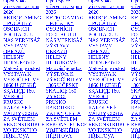
Open Space
Open Space
Open Space
Ope
v červenci a srpnu
v červenci a srpnu
v červenci a srpnu
v če
2026
2026
2026
202
RETROGAMING
RETROGAMING
RETROGAMING
RE
– POČÁTKY
– POČÁTKY
– POČÁTKY
– 
OSOBNÍCH
OSOBNÍCH
OSOBNÍCH
OS
POČÍTAČŮ U
POČÍTAČŮ U
POČÍTAČŮ U
PO
NÁS
VERNISÁŽ
NÁS
VERNISÁŽ
NÁS
VERNISÁŽ
NÁ
VÝSTAVY
VÝSTAVY
VÝSTAVY
VÝ
OBRAZŮ
OBRAZŮ
OBRAZŮ
OB
HELENY
HELENY
HELENY
HE
HEJDUKOVÉ:
HEJDUKOVÉ:
HEJDUKOVÉ:
HE
Malování je radost
Malování je radost
Malování je radost
Malo
VÝSTAVA K
VÝSTAVA K
VÝSTAVA K
VÝ
VÝROČÍ BITVY
VÝROČÍ BITVY
VÝROČÍ BITVY
VÝ
1866 U ČESKÉ
1866 U ČESKÉ
1866 U ČESKÉ
186
SKALICE
160.
SKALICE
160.
SKALICE
160.
SK
VÝROČÍ
VÝROČÍ
VÝROČÍ
VÝ
PRUSKO-
PRUSKO-
PRUSKO-
PR
RAKOUSKÉ
RAKOUSKÉ
RAKOUSKÉ
RA
VÁLKY
CESTA
VÁLKY
CESTA
VÁLKY
CESTA
VÁ
ZA SVĚTLEM
ZA SVĚTLEM
ZA SVĚTLEM
ZA
REKONSTRUKCE
REKONSTRUKCE
REKONSTRUKCE
RE
VOJENSKÉHO
VOJENSKÉHO
VOJENSKÉHO
VO
HŘBITOVA
HŘBITOVA
HŘBITOVA
HŘ