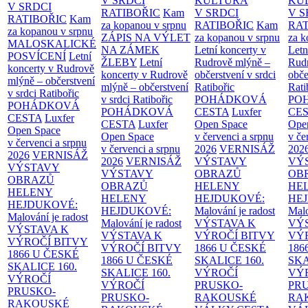
V SRDCI
KULTURA
KU
V SRDCI
RATIBOŘIC
Kam
V SRDCI
V S
RATIBOŘIC
Kam
za kopanou v srpnu
RATIBOŘIC
Kam
RAT
za kopanou v srpnu
ZÁPIS NA VÝLET
za kopanou v srpnu
za k
MALOSKALICKÉ
NA ZÁMEK
Letní koncerty v
Letn
POSVÍCENÍ
Letní
ŽLEBY
Letní
Rudrově mlýně –
Rud
koncerty v Rudrově
koncerty v Rudrově
občerstvení v srdci
obče
mlýně – občerstvení
mlýně – občerstvení
Ratibořic
Rati
v srdci Ratibořic
v srdci Ratibořic
POHÁDKOVÁ
PO
POHÁDKOVÁ
POHÁDKOVÁ
CESTA
Luxfer
CE
CESTA
Luxfer
CESTA
Luxfer
Open Space
Ope
Open Space
Open Space
v červenci a srpnu
v če
v červenci a srpnu
v červenci a srpnu
2026
VERNISÁŽ
202
2026
VERNISÁŽ
2026
VERNISÁŽ
VÝSTAVY
VÝ
VÝSTAVY
VÝSTAVY
OBRAZŮ
OB
OBRAZŮ
OBRAZŮ
HELENY
HE
HELENY
HELENY
HEJDUKOVÉ:
HE
HEJDUKOVÉ:
HEJDUKOVÉ:
Malování je radost
Malo
Malování je radost
Malování je radost
VÝSTAVA K
VÝ
VÝSTAVA K
VÝSTAVA K
VÝROČÍ BITVY
VÝ
VÝROČÍ BITVY
VÝROČÍ BITVY
1866 U ČESKÉ
186
1866 U ČESKÉ
1866 U ČESKÉ
SKALICE
160.
SK
SKALICE
160.
SKALICE
160.
VÝROČÍ
VÝ
VÝROČÍ
VÝROČÍ
PRUSKO-
PR
PRUSKO-
PRUSKO-
RAKOUSKÉ
RA
RAKOUSKÉ