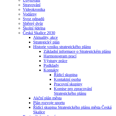
Ubytování
Stravování
Videokronika
Vodárny
Svoz odpadů
Sběrný dvůr
Školní jídelna
Česká Skalice 2030
Aktuality, akce
Strategický plán
Historie vzniku strategického plánu
Základní informace o Strategickém plánu
Harmonogram prací
Výstupy práce
Podklady
Kontakty
Řídicí skupina
Kontaktní osoba
Pracovní skupiny
Komise pro zpracování
Strategického plánu
Akční plán města
Plán rozvoje sportu
Řídící skupina Strategického plánu města Česká
Skalice