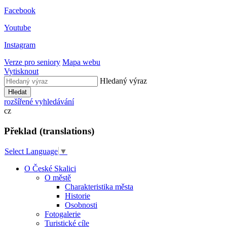
Facebook
Youtube
Instagram
Verze pro seniory
Mapa webu
Vytisknout
Hledaný výraz
Hledat
rozšířené vyhledávání
cz
Překlad (translations)
Select Language
▼
O České Skalici
O městě
Charakteristika města
Historie
Osobnosti
Fotogalerie
Turistické cíle