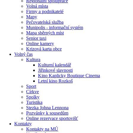
Regionální spolupráce
Volná místa
Firmy a podnikatelé
Mapy
Pečovatelská služba
Munipolis - informační systém
Mapa sběrných míst
Senior taxi
Online kamery
Krizová karta obce
Volný čas
Kultura
Kulturní kalendář
Jiřinkové slavnosti
Kino Kaplicky Boutique Cinema
Letní kino Rozkoš
Sport
Církve
Spolky
Turistika
Stezka Johna Lennona
Pozvánky k sousedům
Online rezervace sportovišť
Kontakty
Kontakty na MÚ