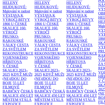
PO
HELENY
HELENY
HELENY
NÁ
HEJDUKOVÉ:
HEJDUKOVÉ:
HEJDUKOVÉ:
VÝ
Malování je radost
Malování je radost
Malování je radost
OB
VÝSTAVA K
VÝSTAVA K
VÝSTAVA K
HE
VÝROČÍ BITVY
VÝROČÍ BITVY
VÝROČÍ BITVY
HE
1866 U ČESKÉ
1866 U ČESKÉ
1866 U ČESKÉ
Malo
SKALICE
160.
SKALICE
160.
SKALICE
160.
VÝ
VÝROČÍ
VÝROČÍ
VÝROČÍ
VÝ
PRUSKO-
PRUSKO-
PRUSKO-
186
RAKOUSKÉ
RAKOUSKÉ
RAKOUSKÉ
SK
VÁLKY
CESTA
VÁLKY
CESTA
VÁLKY
CESTA
VÝ
ZA SVĚTLEM
ZA SVĚTLEM
ZA SVĚTLEM
PR
REKONSTRUKCE
REKONSTRUKCE
REKONSTRUKCE
RA
VOJENSKÉHO
VOJENSKÉHO
VOJENSKÉHO
VÁ
HŘBITOVA
HŘBITOVA
HŘBITOVA
ZA
V ČESKÉ
V ČESKÉ
V ČESKÉ
RE
SKALICI 2023–
SKALICI 2023–
SKALICI 2023–
VO
2025
KDYŽ MUŽI
2025
KDYŽ MUŽI
2025
KDYŽ MUŽI
HŘ
(NE)JDOU DO
(NE)JDOU DO
(NE)JDOU DO
V 
BOJE
55 LET
BOJE
55 LET
BOJE
55 LET
SKA
FILMOVÉ
FILMOVÉ
FILMOVÉ
202
BABIČKY
ČESKÁ
BABIČKY
ČESKÁ
BABIČKY
ČESKÁ
(NE
SKALICE 450 LET
SKALICE 450 LET
SKALICE 450 LET
BO
MĚSTEM
STÁLÁ
MĚSTEM
STÁLÁ
MĚSTEM
STÁLÁ
FI
EXPOZICE
EXPOZICE
EXPOZICE