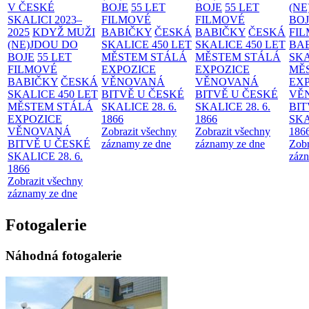
V ČESKÉ
BOJE
55 LET
BOJE
55 LET
(NE
SKALICI 2023–
FILMOVÉ
FILMOVÉ
BO
2025
KDYŽ MUŽI
BABIČKY
ČESKÁ
BABIČKY
ČESKÁ
FI
(NE)JDOU DO
SKALICE 450 LET
SKALICE 450 LET
BA
BOJE
55 LET
MĚSTEM
STÁLÁ
MĚSTEM
STÁLÁ
SKA
FILMOVÉ
EXPOZICE
EXPOZICE
MĚ
BABIČKY
ČESKÁ
VĚNOVANÁ
VĚNOVANÁ
EX
SKALICE 450 LET
BITVĚ U ČESKÉ
BITVĚ U ČESKÉ
VĚ
MĚSTEM
STÁLÁ
SKALICE 28. 6.
SKALICE 28. 6.
BIT
EXPOZICE
1866
1866
SKA
VĚNOVANÁ
Zobrazit všechny
Zobrazit všechny
186
BITVĚ U ČESKÉ
záznamy ze dne
záznamy ze dne
Zobr
SKALICE 28. 6.
zázn
1866
Zobrazit všechny
záznamy ze dne
Fotogalerie
Náhodná fotogalerie