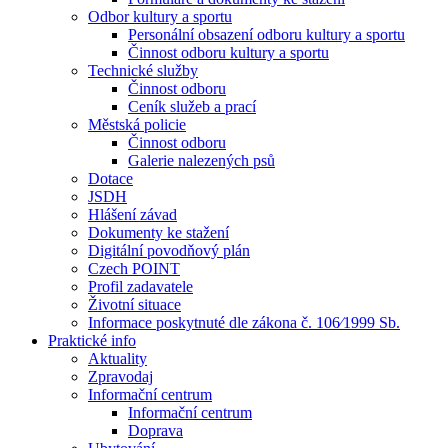
Odbor kultury a sportu
Personální obsazení odboru kultury a sportu
Činnost odboru kultury a sportu
Technické služby
Činnost odboru
Ceník služeb a prací
Městská policie
Činnost odboru
Galerie nalezených psů
Dotace
JSDH
Hlášení závad
Dokumenty ke stažení
Digitální povodňový plán
Czech POINT
Profil zadavatele
Životní situace
Informace poskytnuté dle zákona č. 106⁄1999 Sb.
Praktické info
Aktuality
Zpravodaj
Informační centrum
Informační centrum
Doprava