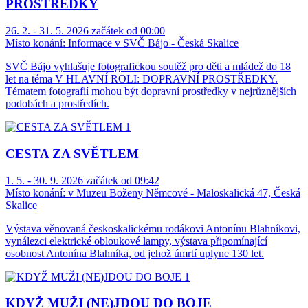
PROSTŘEDKY
26. 2. - 31. 5. 2026 začátek od 00:00
Místo konání:
Informace v SVČ Bájo - Česká Skalice
SVČ Bájo vyhlašuje fotografickou soutěž pro děti a mládež do 18
let na téma V HLAVNÍ ROLI: DOPRAVNÍ PROSTŘEDKY.
Tématem fotografií mohou být dopravní prostředky v nejrůznějších
podobách a prostředích.
CESTA ZA SVĚTLEM
1. 5. - 30. 9. 2026 začátek od 09:42
Místo konání:
v Muzeu Boženy Němcové - Maloskalická 47, Česká
Skalice
Výstava věnovaná českoskalickému rodákovi Antonínu Blahníkovi,
vynálezci elektrické obloukové lampy, výstava připomínající
osobnost Antonína Blahníka, od jehož úmrtí uplyne 130 let.
KDYŽ MUŽI (NE)JDOU DO BOJE