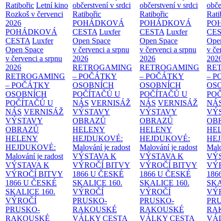
Ratibořic
Letní kino
občerstvení v srdci
občerstvení v srdci
obče
Rozkoš v červenci
Ratibořic
Ratibořic
Rati
2026
POHÁDKOVÁ
POHÁDKOVÁ
PO
POHÁDKOVÁ
CESTA
Luxfer
CESTA
Luxfer
CE
CESTA
Luxfer
Open Space
Open Space
Ope
Open Space
v červenci a srpnu
v červenci a srpnu
v če
v červenci a srpnu
2026
2026
202
2026
RETROGAMING
RETROGAMING
RE
RETROGAMING
– POČÁTKY
– POČÁTKY
– 
– POČÁTKY
OSOBNÍCH
OSOBNÍCH
OS
OSOBNÍCH
POČÍTAČŮ U
POČÍTAČŮ U
PO
POČÍTAČŮ U
NÁS
VERNISÁŽ
NÁS
VERNISÁŽ
NÁ
NÁS
VERNISÁŽ
VÝSTAVY
VÝSTAVY
VÝ
VÝSTAVY
OBRAZŮ
OBRAZŮ
OB
OBRAZŮ
HELENY
HELENY
HE
HELENY
HEJDUKOVÉ:
HEJDUKOVÉ:
HE
HEJDUKOVÉ:
Malování je radost
Malování je radost
Malo
Malování je radost
VÝSTAVA K
VÝSTAVA K
VÝ
VÝSTAVA K
VÝROČÍ BITVY
VÝROČÍ BITVY
VÝ
VÝROČÍ BITVY
1866 U ČESKÉ
1866 U ČESKÉ
186
1866 U ČESKÉ
SKALICE
160.
SKALICE
160.
SK
SKALICE
160.
VÝROČÍ
VÝROČÍ
VÝ
VÝROČÍ
PRUSKO-
PRUSKO-
PR
PRUSKO-
RAKOUSKÉ
RAKOUSKÉ
RA
RAKOUSKÉ
VÁLKY
CESTA
VÁLKY
CESTA
VÁ