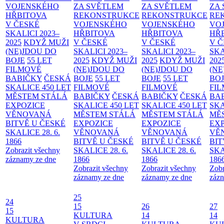
VOJENSKÉHO
ZA SVĚTLEM
ZA SVĚTLEM
ZA
HŘBITOVA
REKONSTRUKCE
REKONSTRUKCE
RE
V ČESKÉ
VOJENSKÉHO
VOJENSKÉHO
VO
SKALICI 2023–
HŘBITOVA
HŘBITOVA
HŘ
2025
KDYŽ MUŽI
V ČESKÉ
V ČESKÉ
V 
(NE)JDOU DO
SKALICI 2023–
SKALICI 2023–
SKA
BOJE
55 LET
2025
KDYŽ MUŽI
2025
KDYŽ MUŽI
202
FILMOVÉ
(NE)JDOU DO
(NE)JDOU DO
(NE
BABIČKY
ČESKÁ
BOJE
55 LET
BOJE
55 LET
BO
SKALICE 450 LET
FILMOVÉ
FILMOVÉ
FI
MĚSTEM
STÁLÁ
BABIČKY
ČESKÁ
BABIČKY
ČESKÁ
BA
EXPOZICE
SKALICE 450 LET
SKALICE 450 LET
SKA
VĚNOVANÁ
MĚSTEM
STÁLÁ
MĚSTEM
STÁLÁ
MĚ
BITVĚ U ČESKÉ
EXPOZICE
EXPOZICE
EX
SKALICE 28. 6.
VĚNOVANÁ
VĚNOVANÁ
VĚ
1866
BITVĚ U ČESKÉ
BITVĚ U ČESKÉ
BIT
Zobrazit všechny
SKALICE 28. 6.
SKALICE 28. 6.
SKA
záznamy ze dne
1866
1866
186
Zobrazit všechny
Zobrazit všechny
Zobr
záznamy ze dne
záznamy ze dne
zázn
25
24
15
26
27
15
KULTURA
14
14
KULTURA