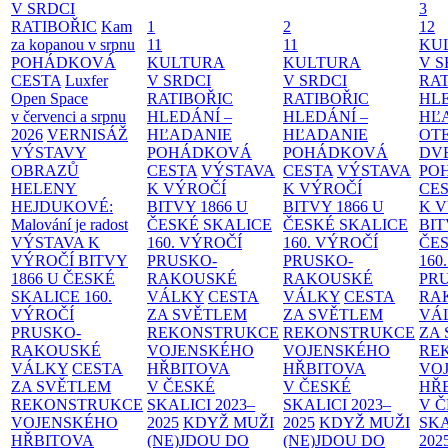
V SRDCI
3
RATIBOŘIC
Kam
1
2
12
za kopanou v srpnu
11
11
KU
POHÁDKOVÁ
KULTURA
KULTURA
V S
CESTA
Luxfer
V SRDCI
V SRDCI
RAT
Open Space
RATIBOŘIC
RATIBOŘIC
HLE
v červenci a srpnu
HLEDÁNÍ –
HLEDÁNÍ –
HĽ
2026
VERNISÁŽ
HĽADANIE
HĽADANIE
OT
VÝSTAVY
POHÁDKOVÁ
POHÁDKOVÁ
DV
OBRAZŮ
CESTA
VÝSTAVA
CESTA
VÝSTAVA
PO
HELENY
K VÝROČÍ
K VÝROČÍ
CE
HEJDUKOVÉ:
BITVY 1866 U
BITVY 1866 U
K 
Malování je radost
ČESKÉ SKALICE
ČESKÉ SKALICE
BIT
VÝSTAVA K
160. VÝROČÍ
160. VÝROČÍ
ČES
VÝROČÍ BITVY
PRUSKO-
PRUSKO-
160
1866 U ČESKÉ
RAKOUSKÉ
RAKOUSKÉ
PR
SKALICE
160.
VÁLKY
CESTA
VÁLKY
CESTA
RA
VÝROČÍ
ZA SVĚTLEM
ZA SVĚTLEM
VÁ
PRUSKO-
REKONSTRUKCE
REKONSTRUKCE
ZA
RAKOUSKÉ
VOJENSKÉHO
VOJENSKÉHO
RE
VÁLKY
CESTA
HŘBITOVA
HŘBITOVA
VO
ZA SVĚTLEM
V ČESKÉ
V ČESKÉ
HŘ
REKONSTRUKCE
SKALICI 2023–
SKALICI 2023–
V 
VOJENSKÉHO
2025
KDYŽ MUŽI
2025
KDYŽ MUŽI
SKA
HŘBITOVA
(NE)JDOU DO
(NE)JDOU DO
202