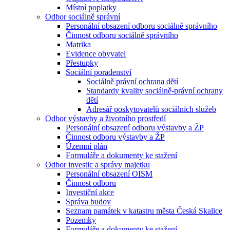
Místní poplatky
Odbor sociálně správní
Personální obsazení odboru sociálně správního
Činnost odboru sociálně správního
Matrika
Evidence obyvatel
Přestupky
Sociální poradenství
Sociálně právní ochrana dětí
Standardy kvality sociálně-právní ochrany
dětí
Adresář poskytovatelů sociálních služeb
Odbor výstavby a životního prostředí
Personální obsazení odboru výstavby a ŽP
Činnost odboru výstavby a ŽP
Územní plán
Formuláře a dokumenty ke stažení
Odbor investic a správy majetku
Personální obsazení OISM
Činnost odboru
Investiční akce
Správa budov
Seznam památek v katastru města Česká Skalice
Pozemky
Formuláře a dokumenty ke stažení