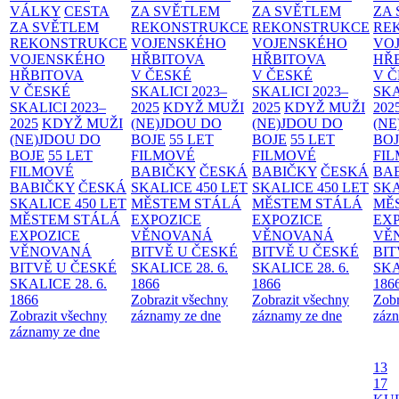
VÁLKY
CESTA
ZA SVĚTLEM
ZA SVĚTLEM
ZA
ZA SVĚTLEM
REKONSTRUKCE
REKONSTRUKCE
RE
REKONSTRUKCE
VOJENSKÉHO
VOJENSKÉHO
VO
VOJENSKÉHO
HŘBITOVA
HŘBITOVA
HŘ
HŘBITOVA
V ČESKÉ
V ČESKÉ
V 
V ČESKÉ
SKALICI 2023–
SKALICI 2023–
SKA
SKALICI 2023–
2025
KDYŽ MUŽI
2025
KDYŽ MUŽI
202
2025
KDYŽ MUŽI
(NE)JDOU DO
(NE)JDOU DO
(NE
(NE)JDOU DO
BOJE
55 LET
BOJE
55 LET
BO
BOJE
55 LET
FILMOVÉ
FILMOVÉ
FI
FILMOVÉ
BABIČKY
ČESKÁ
BABIČKY
ČESKÁ
BA
BABIČKY
ČESKÁ
SKALICE 450 LET
SKALICE 450 LET
SKA
SKALICE 450 LET
MĚSTEM
STÁLÁ
MĚSTEM
STÁLÁ
MĚ
MĚSTEM
STÁLÁ
EXPOZICE
EXPOZICE
EX
EXPOZICE
VĚNOVANÁ
VĚNOVANÁ
VĚ
VĚNOVANÁ
BITVĚ U ČESKÉ
BITVĚ U ČESKÉ
BIT
BITVĚ U ČESKÉ
SKALICE 28. 6.
SKALICE 28. 6.
SKA
SKALICE 28. 6.
1866
1866
186
1866
Zobrazit všechny
Zobrazit všechny
Zobr
Zobrazit všechny
záznamy ze dne
záznamy ze dne
zázn
záznamy ze dne
13
17