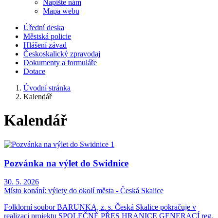
Napište nám
Mapa webu
Úřední deska
Městská policie
Hlášení závad
Českoskalický zpravodaj
Dokumenty a formuláře
Dotace
Úvodní stránka
Kalendář
Kalendář
Pozvánka na výlet do Swidnice
30. 5. 2026
Místo konání:
výlety do okolí města - Česká Skalice
Folklorní soubor BARUNKA, z. s. Česká Skalice pokračuje v
realizaci projektu SPOLEČNĚ PŘES HRANICE GENERACÍ reg.