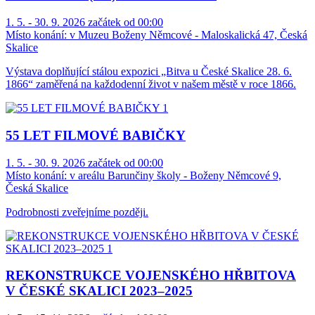
1. 5. - 30. 9. 2026 začátek od 00:00
Místo konání:
v Muzeu Boženy Němcové - Maloskalická 47, Česká
Skalice
Výstava doplňující stálou expozici „Bitva u České Skalice 28. 6.
1866“ zaměřená na každodenní život v našem městě v roce 1866.
55 LET FILMOVÉ BABIČKY
1. 5. - 30. 9. 2026 začátek od 00:00
Místo konání:
v areálu Barunčiny školy - Boženy Němcové 9,
Česká Skalice
Podrobnosti zveřejníme později.
REKONSTRUKCE VOJENSKÉHO HŘBITOVA
V ČESKÉ SKALICI 2023–2025