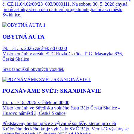
č. CZ.11.04.02/00/23_003/0000111. Na sobotu 30. 5. 2026 chystá
pro účastníky všech pěti partnerů projektu integrační akci město
Swidnice.
OBYTNÁ AUTA
29. - 31. 5. 2026 začátek od 00:00
Místo konání:
v areálu ATC Rozkoš - třída T. G. Masaryka 836,
Česká Skalice
Sraz fanoušků obytných vozidel.
POZNÁVÁME SVĚT: SKANDINÁVIE
15. 5. - 7. 6. 2026 začátek od 00:00
Místo konání:
ve Středisku volného času Bájo Česká Skalice -
Husovo náměstí 3, Česká Skalice
Představeny budou práce z výtvarné soutěže, kterou pro děti
Královéhradeckého kraje vyhlásilo SVČ Bájo. Vernisáž výstavy se