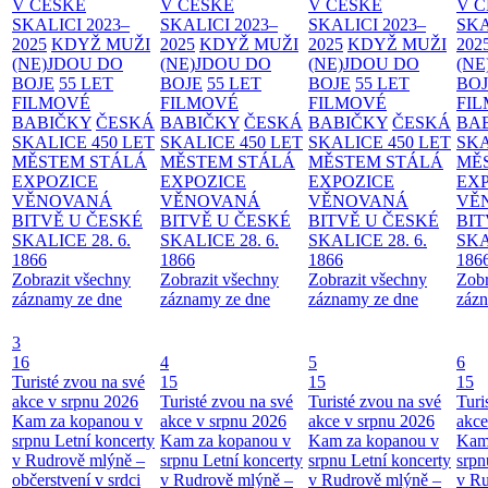
V ČESKÉ
V ČESKÉ
V ČESKÉ
V 
SKALICI 2023–
SKALICI 2023–
SKALICI 2023–
SKA
2025
KDYŽ MUŽI
2025
KDYŽ MUŽI
2025
KDYŽ MUŽI
202
(NE)JDOU DO
(NE)JDOU DO
(NE)JDOU DO
(NE
BOJE
55 LET
BOJE
55 LET
BOJE
55 LET
BO
FILMOVÉ
FILMOVÉ
FILMOVÉ
FI
BABIČKY
ČESKÁ
BABIČKY
ČESKÁ
BABIČKY
ČESKÁ
BA
SKALICE 450 LET
SKALICE 450 LET
SKALICE 450 LET
SKA
MĚSTEM
STÁLÁ
MĚSTEM
STÁLÁ
MĚSTEM
STÁLÁ
MĚ
EXPOZICE
EXPOZICE
EXPOZICE
EX
VĚNOVANÁ
VĚNOVANÁ
VĚNOVANÁ
VĚ
BITVĚ U ČESKÉ
BITVĚ U ČESKÉ
BITVĚ U ČESKÉ
BIT
SKALICE 28. 6.
SKALICE 28. 6.
SKALICE 28. 6.
SKA
1866
1866
1866
186
Zobrazit všechny
Zobrazit všechny
Zobrazit všechny
Zobr
záznamy ze dne
záznamy ze dne
záznamy ze dne
zázn
3
16
4
5
6
Turisté zvou na své
15
15
15
akce v srpnu 2026
Turisté zvou na své
Turisté zvou na své
Turi
Kam za kopanou v
akce v srpnu 2026
akce v srpnu 2026
akce
srpnu
Letní koncerty
Kam za kopanou v
Kam za kopanou v
Kam
v Rudrově mlýně –
srpnu
Letní koncerty
srpnu
Letní koncerty
srp
občerstvení v srdci
v Rudrově mlýně –
v Rudrově mlýně –
v Ru