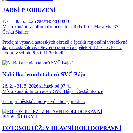
JARNÍ PROBUZENÍ
1. 4. - 30. 5. 2026 začátek od 00:00
Místo konání:
v Informačním centru - třída T. G. Masaryka 33,
Česká Skalice
Prodejní výstava autorských obrazů a šperků regionální výrobkyně
Jany Doskočilové. Otevřeno pondělí až pátek 9–12 a 12.30–17
hodin, v sobotu 8.30–11.30 hodin.
Nabídka letních táborů SVČ Bájo
26. 2. - 31. 5. 2026 začátek od 07:41
Místo konání:
Informace v SVČ Bájo - Česká Skalice
Letní příměstské a pobytové tábory pro děti.
FOTOSOUTĚŽ: V HLAVNÍ ROLI DOPRAVNÍ