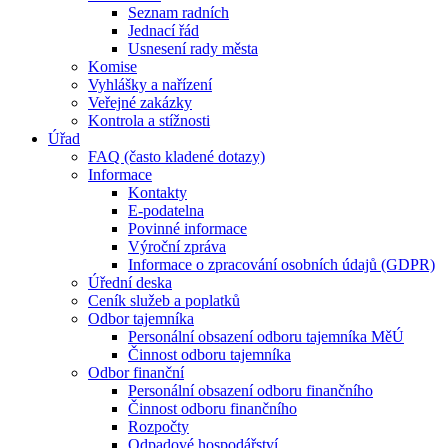
Seznam radních
Jednací řád
Usnesení rady města
Komise
Vyhlášky a nařízení
Veřejné zakázky
Kontrola a stížnosti
Úřad
FAQ (často kladené dotazy)
Informace
Kontakty
E-podatelna
Povinné informace
Výroční zpráva
Informace o zpracování osobních údajů (GDPR)
Úřední deska
Ceník služeb a poplatků
Odbor tajemníka
Personální obsazení odboru tajemníka MěÚ
Činnost odboru tajemníka
Odbor finanční
Personální obsazení odboru finančního
Činnost odboru finančního
Rozpočty
Odpadové hospodářství