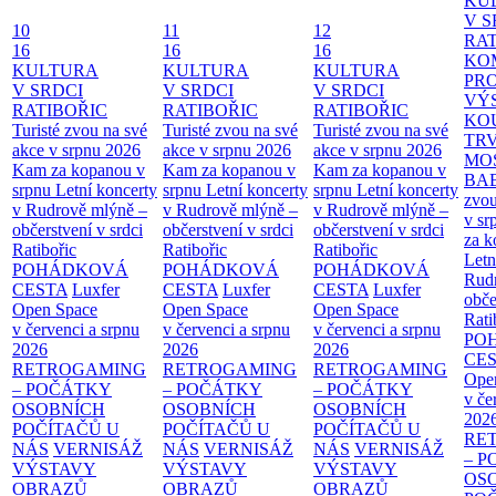
KU
V S
10
11
12
RAT
16
16
16
KO
KULTURA
KULTURA
KULTURA
PR
V SRDCI
V SRDCI
V SRDCI
VÝ
RATIBOŘIC
RATIBOŘIC
RATIBOŘIC
KO
Turisté zvou na své
Turisté zvou na své
Turisté zvou na své
TR
akce v srpnu 2026
akce v srpnu 2026
akce v srpnu 2026
MO
Kam za kopanou v
Kam za kopanou v
Kam za kopanou v
BA
srpnu
Letní koncerty
srpnu
Letní koncerty
srpnu
Letní koncerty
zvou
v Rudrově mlýně –
v Rudrově mlýně –
v Rudrově mlýně –
v sr
občerstvení v srdci
občerstvení v srdci
občerstvení v srdci
za k
Ratibořic
Ratibořic
Ratibořic
Letn
POHÁDKOVÁ
POHÁDKOVÁ
POHÁDKOVÁ
Rud
CESTA
Luxfer
CESTA
Luxfer
CESTA
Luxfer
obče
Open Space
Open Space
Open Space
Rati
v červenci a srpnu
v červenci a srpnu
v červenci a srpnu
PO
2026
2026
2026
CE
RETROGAMING
RETROGAMING
RETROGAMING
Ope
– POČÁTKY
– POČÁTKY
– POČÁTKY
v če
OSOBNÍCH
OSOBNÍCH
OSOBNÍCH
202
POČÍTAČŮ U
POČÍTAČŮ U
POČÍTAČŮ U
RE
NÁS
VERNISÁŽ
NÁS
VERNISÁŽ
NÁS
VERNISÁŽ
– 
VÝSTAVY
VÝSTAVY
VÝSTAVY
OS
OBRAZŮ
OBRAZŮ
OBRAZŮ