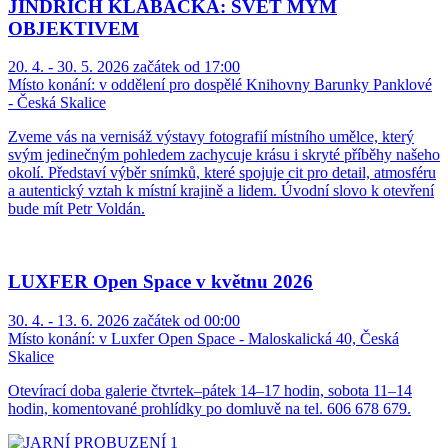
JINDŘICH KLABAČKA: SVĚT MÝM
OBJEKTIVEM
20. 4. - 30. 5. 2026 začátek od 17:00
Místo konání:
v oddělení pro dospělé Knihovny Barunky Panklové
- Česká Skalice
Zveme vás na vernisáž výstavy fotografií místního umělce, který
svým jedinečným pohledem zachycuje krásu i skryté příběhy našeho
okolí. Představí výběr snímků, které spojuje cit pro detail, atmosféru
a autentický vztah k místní krajině a lidem. Úvodní slovo k otevření
bude mít Petr Voldán.
LUXFER Open Space v květnu 2026
30. 4. - 13. 6. 2026 začátek od 00:00
Místo konání:
v Luxfer Open Space - Maloskalická 40, Česká
Skalice
Otevírací doba galerie čtvrtek–pátek 14–17 hodin, sobota 11–14
hodin, komentované prohlídky po domluvě na tel. 606 678 679.