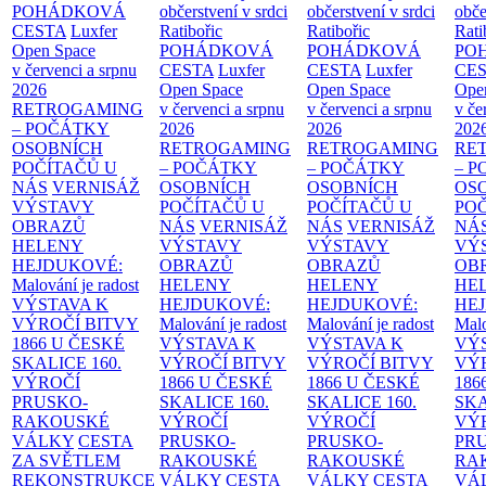
POHÁDKOVÁ
občerstvení v srdci
občerstvení v srdci
obče
CESTA
Luxfer
Ratibořic
Ratibořic
Rati
Open Space
POHÁDKOVÁ
POHÁDKOVÁ
PO
v červenci a srpnu
CESTA
Luxfer
CESTA
Luxfer
CE
2026
Open Space
Open Space
Ope
RETROGAMING
v červenci a srpnu
v červenci a srpnu
v če
– POČÁTKY
2026
2026
202
OSOBNÍCH
RETROGAMING
RETROGAMING
RE
POČÍTAČŮ U
– POČÁTKY
– POČÁTKY
– 
NÁS
VERNISÁŽ
OSOBNÍCH
OSOBNÍCH
OS
VÝSTAVY
POČÍTAČŮ U
POČÍTAČŮ U
PO
OBRAZŮ
NÁS
VERNISÁŽ
NÁS
VERNISÁŽ
NÁ
HELENY
VÝSTAVY
VÝSTAVY
VÝ
HEJDUKOVÉ:
OBRAZŮ
OBRAZŮ
OB
Malování je radost
HELENY
HELENY
HE
VÝSTAVA K
HEJDUKOVÉ:
HEJDUKOVÉ:
HE
VÝROČÍ BITVY
Malování je radost
Malování je radost
Malo
1866 U ČESKÉ
VÝSTAVA K
VÝSTAVA K
VÝ
SKALICE
160.
VÝROČÍ BITVY
VÝROČÍ BITVY
VÝ
VÝROČÍ
1866 U ČESKÉ
1866 U ČESKÉ
186
PRUSKO-
SKALICE
160.
SKALICE
160.
SK
RAKOUSKÉ
VÝROČÍ
VÝROČÍ
VÝ
VÁLKY
CESTA
PRUSKO-
PRUSKO-
PR
ZA SVĚTLEM
RAKOUSKÉ
RAKOUSKÉ
RA
REKONSTRUKCE
VÁLKY
CESTA
VÁLKY
CESTA
VÁ