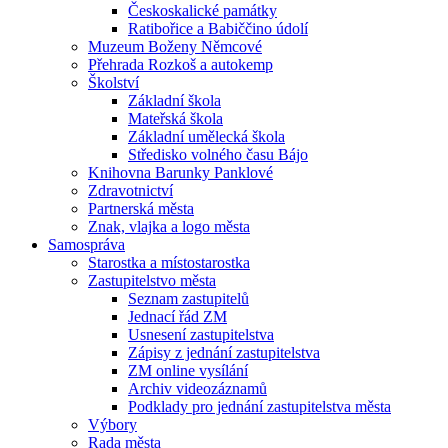
Českoskalické památky
Ratibořice a Babiččino údolí
Muzeum Boženy Němcové
Přehrada Rozkoš a autokemp
Školství
Základní škola
Mateřská škola
Základní umělecká škola
Středisko volného času Bájo
Knihovna Barunky Panklové
Zdravotnictví
Partnerská města
Znak, vlajka a logo města
Samospráva
Starostka a místostarostka
Zastupitelstvo města
Seznam zastupitelů
Jednací řád ZM
Usnesení zastupitelstva
Zápisy z jednání zastupitelstva
ZM online vysílání
Archiv videozáznamů
Podklady pro jednání zastupitelstva města
Výbory
Rada města