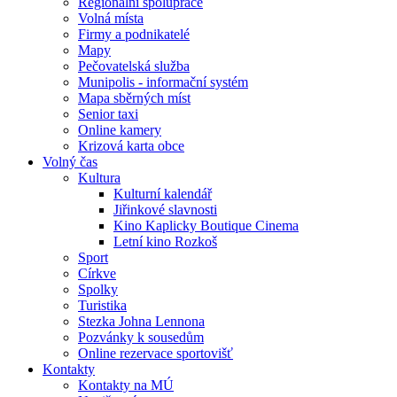
Regionální spolupráce
Volná místa
Firmy a podnikatelé
Mapy
Pečovatelská služba
Munipolis - informační systém
Mapa sběrných míst
Senior taxi
Online kamery
Krizová karta obce
Volný čas
Kultura
Kulturní kalendář
Jiřinkové slavnosti
Kino Kaplicky Boutique Cinema
Letní kino Rozkoš
Sport
Církve
Spolky
Turistika
Stezka Johna Lennona
Pozvánky k sousedům
Online rezervace sportovišť
Kontakty
Kontakty na MÚ