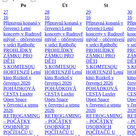
Po
Út
St
27
28
29
30
16
16
16
16
Přípravná kopaná v
Přípravná kopaná v
Přípravná kopaná v
Příp
červenci
Letní
červenci
Letní
červenci
Letní
červ
koncerty v Rudrově
koncerty v Rudrově
koncerty v Rudrově
konc
mlýně – občerstvení
mlýně – občerstvení
mlýně – občerstvení
mlýn
v srdci Ratibořic
v srdci Ratibořic
v srdci Ratibořic
v sr
PROHLÍDKY
PROHLÍDKY
PROHLÍDKY
PR
ZÁMKU PRO
ZÁMKU PRO
ZÁMKU PRO
ZÁ
DĚTI
DĚTI
DĚTI
DĚT
S KOMTESOU
S KOMTESOU
S KOMTESOU
S 
HORTENZIÍ
Letní
HORTENZIÍ
Letní
HORTENZIÍ
Letní
HOR
kino Rozkoš v
kino Rozkoš v
kino Rozkoš v
kino
červenci 2026
červenci 2026
červenci 2026
červ
POHÁDKOVÁ
POHÁDKOVÁ
POHÁDKOVÁ
PO
CESTA
Luxfer
CESTA
Luxfer
CESTA
Luxfer
CE
Open Space
Open Space
Open Space
Ope
v červenci a srpnu
v červenci a srpnu
v červenci a srpnu
v če
2026
2026
2026
202
RETROGAMING
RETROGAMING
RETROGAMING
RE
– POČÁTKY
– POČÁTKY
– POČÁTKY
– 
OSOBNÍCH
OSOBNÍCH
OSOBNÍCH
OS
POČÍTAČŮ U
POČÍTAČŮ U
POČÍTAČŮ U
PO