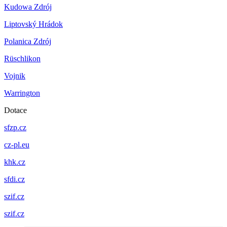
Kudowa Zdrój
Liptovský Hrádok
Polanica Zdrój
Rüschlikon
Vojnik
Warrington
Dotace
sfzp.cz
cz-pl.eu
khk.cz
sfdi.cz
szif.cz
szif.cz