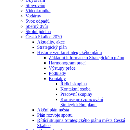
Ubytování
Stravování
Videokronika
Vodárny
Svoz odpadů
Sběrný dvůr
Školní jídelna
Česká Skalice 2030
Aktuality, akce
Strategický plán
Historie vzniku strategického plánu
Základní informace o Strategickém plánu
Harmonogram prací
Výstupy práce
Podklady
Kontakty
Řídicí skupina
Kontaktní osoba
Pracovní skupiny
Komise pro zpracování
Strategického plánu
Akční plán města
Plán rozvoje sportu
Řídící skupina Strategického plánu města Česká
Skalice