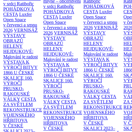
mlýně – občerstvení
Ratibořic
Rati
v srdci Ratibořic
v srdci Ratibořic
POHÁDKOVÁ
PO
POHÁDKOVÁ
POHÁDKOVÁ
CESTA
Luxfer
CE
CESTA
Luxfer
CESTA
Luxfer
Open Space
Ope
Open Space
Open Space
v červenci a srpnu
v če
v červenci a srpnu
v červenci a srpnu
2026
VERNISÁŽ
202
2026
VERNISÁŽ
2026
VERNISÁŽ
VÝSTAVY
VÝ
VÝSTAVY
VÝSTAVY
OBRAZŮ
OB
OBRAZŮ
OBRAZŮ
HELENY
HE
HELENY
HELENY
HEJDUKOVÉ:
HE
HEJDUKOVÉ:
HEJDUKOVÉ:
Malování je radost
Malo
Malování je radost
Malování je radost
VÝSTAVA K
VÝ
VÝSTAVA K
VÝSTAVA K
VÝROČÍ BITVY
VÝ
VÝROČÍ BITVY
VÝROČÍ BITVY
1866 U ČESKÉ
186
1866 U ČESKÉ
1866 U ČESKÉ
SKALICE
160.
SK
SKALICE
160.
SKALICE
160.
VÝROČÍ
VÝ
VÝROČÍ
VÝROČÍ
PRUSKO-
PR
PRUSKO-
PRUSKO-
RAKOUSKÉ
RA
RAKOUSKÉ
RAKOUSKÉ
VÁLKY
CESTA
VÁ
VÁLKY
CESTA
VÁLKY
CESTA
ZA SVĚTLEM
ZA
ZA SVĚTLEM
ZA SVĚTLEM
REKONSTRUKCE
RE
REKONSTRUKCE
REKONSTRUKCE
VOJENSKÉHO
VO
VOJENSKÉHO
VOJENSKÉHO
HŘBITOVA
HŘ
HŘBITOVA
HŘBITOVA
V ČESKÉ
V 
V ČESKÉ
V ČESKÉ
SKALICI 2023–
SKA
SKALICI 2023–