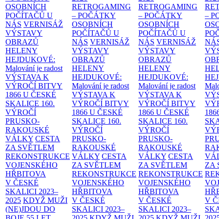
OSOBNÍCH
RETROGAMING
RETROGAMING
RE
POČÍTAČŮ U
– POČÁTKY
– POČÁTKY
– 
NÁS
VERNISÁŽ
OSOBNÍCH
OSOBNÍCH
OS
VÝSTAVY
POČÍTAČŮ U
POČÍTAČŮ U
PO
OBRAZŮ
NÁS
VERNISÁŽ
NÁS
VERNISÁŽ
NÁ
HELENY
VÝSTAVY
VÝSTAVY
VÝ
HEJDUKOVÉ:
OBRAZŮ
OBRAZŮ
OB
Malování je radost
HELENY
HELENY
HE
VÝSTAVA K
HEJDUKOVÉ:
HEJDUKOVÉ:
HE
VÝROČÍ BITVY
Malování je radost
Malování je radost
Malo
1866 U ČESKÉ
VÝSTAVA K
VÝSTAVA K
VÝ
SKALICE
160.
VÝROČÍ BITVY
VÝROČÍ BITVY
VÝ
VÝROČÍ
1866 U ČESKÉ
1866 U ČESKÉ
186
PRUSKO-
SKALICE
160.
SKALICE
160.
SK
RAKOUSKÉ
VÝROČÍ
VÝROČÍ
VÝ
VÁLKY
CESTA
PRUSKO-
PRUSKO-
PR
ZA SVĚTLEM
RAKOUSKÉ
RAKOUSKÉ
RA
REKONSTRUKCE
VÁLKY
CESTA
VÁLKY
CESTA
VÁ
VOJENSKÉHO
ZA SVĚTLEM
ZA SVĚTLEM
ZA
HŘBITOVA
REKONSTRUKCE
REKONSTRUKCE
RE
V ČESKÉ
VOJENSKÉHO
VOJENSKÉHO
VO
SKALICI 2023–
HŘBITOVA
HŘBITOVA
HŘ
2025
KDYŽ MUŽI
V ČESKÉ
V ČESKÉ
V 
(NE)JDOU DO
SKALICI 2023–
SKALICI 2023–
SKA
BOJE
55 LET
2025
KDYŽ MUŽI
2025
KDYŽ MUŽI
202