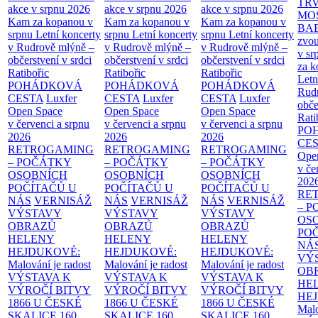
TR
akce v srpnu 2026
akce v srpnu 2026
akce v srpnu 2026
MO
Kam za kopanou v
Kam za kopanou v
Kam za kopanou v
BA
srpnu
Letní koncerty
srpnu
Letní koncerty
srpnu
Letní koncerty
zvou
v Rudrově mlýně –
v Rudrově mlýně –
v Rudrově mlýně –
v sr
občerstvení v srdci
občerstvení v srdci
občerstvení v srdci
za k
Ratibořic
Ratibořic
Ratibořic
Letn
POHÁDKOVÁ
POHÁDKOVÁ
POHÁDKOVÁ
Rud
CESTA
Luxfer
CESTA
Luxfer
CESTA
Luxfer
obče
Open Space
Open Space
Open Space
Rati
v červenci a srpnu
v červenci a srpnu
v červenci a srpnu
PO
2026
2026
2026
CE
RETROGAMING
RETROGAMING
RETROGAMING
Ope
– POČÁTKY
– POČÁTKY
– POČÁTKY
v če
OSOBNÍCH
OSOBNÍCH
OSOBNÍCH
202
POČÍTAČŮ U
POČÍTAČŮ U
POČÍTAČŮ U
RE
NÁS
VERNISÁŽ
NÁS
VERNISÁŽ
NÁS
VERNISÁŽ
– 
VÝSTAVY
VÝSTAVY
VÝSTAVY
OS
OBRAZŮ
OBRAZŮ
OBRAZŮ
PO
HELENY
HELENY
HELENY
NÁ
HEJDUKOVÉ:
HEJDUKOVÉ:
HEJDUKOVÉ:
VÝ
Malování je radost
Malování je radost
Malování je radost
OB
VÝSTAVA K
VÝSTAVA K
VÝSTAVA K
HE
VÝROČÍ BITVY
VÝROČÍ BITVY
VÝROČÍ BITVY
HE
1866 U ČESKÉ
1866 U ČESKÉ
1866 U ČESKÉ
Malo
SKALICE
160.
SKALICE
160.
SKALICE
160.