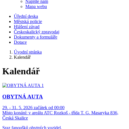
Napište nám
Mapa webu
Úřední deska
Městská policie
Hlášení závad
Českoskalický zpravodaj
Dokumenty a formuláře
Dotace
Úvodní stránka
Kalendář
Kalendář
OBYTNÁ AUTA
29. - 31. 5. 2026 začátek od 00:00
Místo konání:
v areálu ATC Rozkoš - třída T. G. Masaryka 836,
Česká Skalice
Sraz fanoušků obytných vozidel.