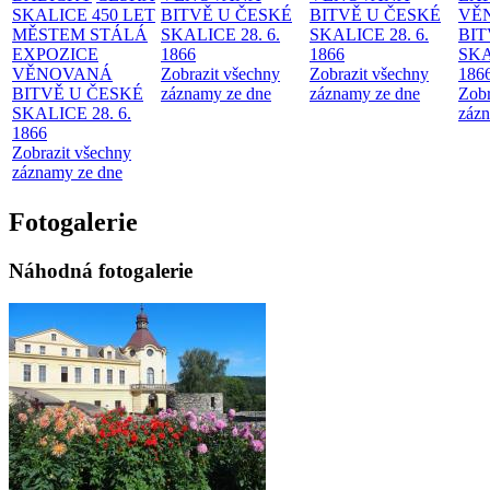
SKALICE 450 LET
BITVĚ U ČESKÉ
BITVĚ U ČESKÉ
VĚ
MĚSTEM
STÁLÁ
SKALICE 28. 6.
SKALICE 28. 6.
BIT
EXPOZICE
1866
1866
SKA
VĚNOVANÁ
Zobrazit všechny
Zobrazit všechny
186
BITVĚ U ČESKÉ
záznamy ze dne
záznamy ze dne
Zobr
SKALICE 28. 6.
zázn
1866
Zobrazit všechny
záznamy ze dne
Fotogalerie
Náhodná fotogalerie