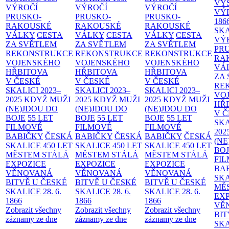
VÝ
VÝROČÍ
VÝROČÍ
VÝROČÍ
VÝ
PRUSKO-
PRUSKO-
PRUSKO-
186
RAKOUSKÉ
RAKOUSKÉ
RAKOUSKÉ
SK
VÁLKY
CESTA
VÁLKY
CESTA
VÁLKY
CESTA
VÝ
ZA SVĚTLEM
ZA SVĚTLEM
ZA SVĚTLEM
PR
REKONSTRUKCE
REKONSTRUKCE
REKONSTRUKCE
RA
VOJENSKÉHO
VOJENSKÉHO
VOJENSKÉHO
VÁ
HŘBITOVA
HŘBITOVA
HŘBITOVA
ZA
V ČESKÉ
V ČESKÉ
V ČESKÉ
RE
SKALICI 2023–
SKALICI 2023–
SKALICI 2023–
VO
2025
KDYŽ MUŽI
2025
KDYŽ MUŽI
2025
KDYŽ MUŽI
HŘ
(NE)JDOU DO
(NE)JDOU DO
(NE)JDOU DO
V 
BOJE
55 LET
BOJE
55 LET
BOJE
55 LET
SKA
FILMOVÉ
FILMOVÉ
FILMOVÉ
202
BABIČKY
ČESKÁ
BABIČKY
ČESKÁ
BABIČKY
ČESKÁ
(NE
SKALICE 450 LET
SKALICE 450 LET
SKALICE 450 LET
BO
MĚSTEM
STÁLÁ
MĚSTEM
STÁLÁ
MĚSTEM
STÁLÁ
FI
EXPOZICE
EXPOZICE
EXPOZICE
BA
VĚNOVANÁ
VĚNOVANÁ
VĚNOVANÁ
SKA
BITVĚ U ČESKÉ
BITVĚ U ČESKÉ
BITVĚ U ČESKÉ
MĚ
SKALICE 28. 6.
SKALICE 28. 6.
SKALICE 28. 6.
EX
1866
1866
1866
VĚ
Zobrazit všechny
Zobrazit všechny
Zobrazit všechny
BIT
záznamy ze dne
záznamy ze dne
záznamy ze dne
SKA