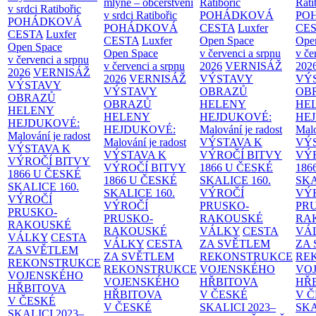
mlýně – občerstvení
Ratibořic
Rati
v srdci Ratibořic
v srdci Ratibořic
POHÁDKOVÁ
PO
POHÁDKOVÁ
POHÁDKOVÁ
CESTA
Luxfer
CE
CESTA
Luxfer
CESTA
Luxfer
Open Space
Ope
Open Space
Open Space
v červenci a srpnu
v če
v červenci a srpnu
v červenci a srpnu
2026
VERNISÁŽ
202
2026
VERNISÁŽ
2026
VERNISÁŽ
VÝSTAVY
VÝ
VÝSTAVY
VÝSTAVY
OBRAZŮ
OB
OBRAZŮ
OBRAZŮ
HELENY
HE
HELENY
HELENY
HEJDUKOVÉ:
HE
HEJDUKOVÉ:
HEJDUKOVÉ:
Malování je radost
Malo
Malování je radost
Malování je radost
VÝSTAVA K
VÝ
VÝSTAVA K
VÝSTAVA K
VÝROČÍ BITVY
VÝ
VÝROČÍ BITVY
VÝROČÍ BITVY
1866 U ČESKÉ
186
1866 U ČESKÉ
1866 U ČESKÉ
SKALICE
160.
SK
SKALICE
160.
SKALICE
160.
VÝROČÍ
VÝ
VÝROČÍ
VÝROČÍ
PRUSKO-
PR
PRUSKO-
PRUSKO-
RAKOUSKÉ
RA
RAKOUSKÉ
RAKOUSKÉ
VÁLKY
CESTA
VÁ
VÁLKY
CESTA
VÁLKY
CESTA
ZA SVĚTLEM
ZA
ZA SVĚTLEM
ZA SVĚTLEM
REKONSTRUKCE
RE
REKONSTRUKCE
REKONSTRUKCE
VOJENSKÉHO
VO
VOJENSKÉHO
VOJENSKÉHO
HŘBITOVA
HŘ
HŘBITOVA
HŘBITOVA
V ČESKÉ
V 
V ČESKÉ
V ČESKÉ
SKALICI 2023–
SKA
SKALICI 2023–