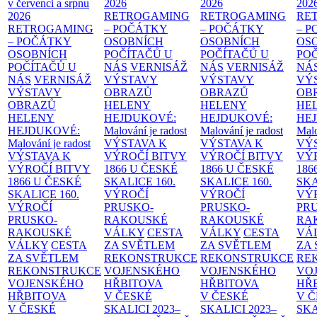
v červenci a srpnu
2026
2026
202
2026
RETROGAMING
RETROGAMING
RE
RETROGAMING
– POČÁTKY
– POČÁTKY
– 
– POČÁTKY
OSOBNÍCH
OSOBNÍCH
OS
OSOBNÍCH
POČÍTAČŮ U
POČÍTAČŮ U
PO
POČÍTAČŮ U
NÁS
VERNISÁŽ
NÁS
VERNISÁŽ
NÁ
NÁS
VERNISÁŽ
VÝSTAVY
VÝSTAVY
VÝ
VÝSTAVY
OBRAZŮ
OBRAZŮ
OB
OBRAZŮ
HELENY
HELENY
HE
HELENY
HEJDUKOVÉ:
HEJDUKOVÉ:
HE
HEJDUKOVÉ:
Malování je radost
Malování je radost
Malo
Malování je radost
VÝSTAVA K
VÝSTAVA K
VÝ
VÝSTAVA K
VÝROČÍ BITVY
VÝROČÍ BITVY
VÝ
VÝROČÍ BITVY
1866 U ČESKÉ
1866 U ČESKÉ
186
1866 U ČESKÉ
SKALICE
160.
SKALICE
160.
SK
SKALICE
160.
VÝROČÍ
VÝROČÍ
VÝ
VÝROČÍ
PRUSKO-
PRUSKO-
PR
PRUSKO-
RAKOUSKÉ
RAKOUSKÉ
RA
RAKOUSKÉ
VÁLKY
CESTA
VÁLKY
CESTA
VÁ
VÁLKY
CESTA
ZA SVĚTLEM
ZA SVĚTLEM
ZA
ZA SVĚTLEM
REKONSTRUKCE
REKONSTRUKCE
RE
REKONSTRUKCE
VOJENSKÉHO
VOJENSKÉHO
VO
VOJENSKÉHO
HŘBITOVA
HŘBITOVA
HŘ
HŘBITOVA
V ČESKÉ
V ČESKÉ
V 
V ČESKÉ
SKALICI 2023–
SKALICI 2023–
SKA