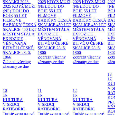
SKALICI 2023–
2025
KDYŽ MUŽI
2025
KDYŽ MUŽI
202
2025
KDYŽ MUŽI
(NE)JDOU DO
(NE)JDOU DO
(NE
(NE)JDOU DO
BOJE
55 LET
BOJE
55 LET
BO
BOJE
55 LET
FILMOVÉ
FILMOVÉ
FI
FILMOVÉ
BABIČKY
ČESKÁ
BABIČKY
ČESKÁ
BA
BABIČKY
ČESKÁ
SKALICE 450 LET
SKALICE 450 LET
SKA
SKALICE 450 LET
MĚSTEM
STÁLÁ
MĚSTEM
STÁLÁ
MĚ
MĚSTEM
STÁLÁ
EXPOZICE
EXPOZICE
EX
EXPOZICE
VĚNOVANÁ
VĚNOVANÁ
VĚ
VĚNOVANÁ
BITVĚ U ČESKÉ
BITVĚ U ČESKÉ
BIT
BITVĚ U ČESKÉ
SKALICE 28. 6.
SKALICE 28. 6.
SKA
SKALICE 28. 6.
1866
1866
186
1866
Zobrazit všechny
Zobrazit všechny
Zobr
Zobrazit všechny
záznamy ze dne
záznamy ze dne
zázn
záznamy ze dne
13
17
KU
V S
10
11
12
RAT
16
16
16
KO
KULTURA
KULTURA
KULTURA
PR
V SRDCI
V SRDCI
V SRDCI
VÝ
RATIBOŘIC
RATIBOŘIC
RATIBOŘIC
KO
Turisté zvou na své
Turisté zvou na své
Turisté zvou na své