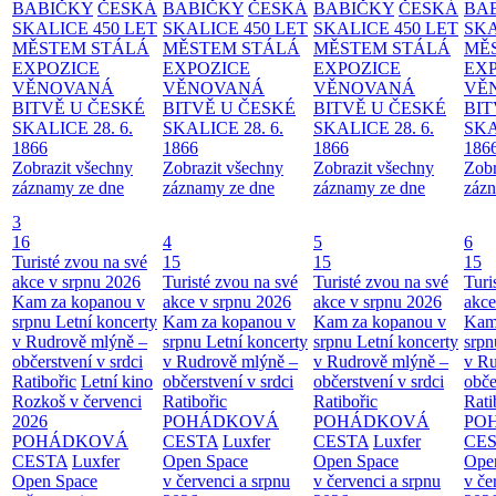
BABIČKY
ČESKÁ
BABIČKY
ČESKÁ
BABIČKY
ČESKÁ
BA
SKALICE 450 LET
SKALICE 450 LET
SKALICE 450 LET
SKA
MĚSTEM
STÁLÁ
MĚSTEM
STÁLÁ
MĚSTEM
STÁLÁ
MĚ
EXPOZICE
EXPOZICE
EXPOZICE
EX
VĚNOVANÁ
VĚNOVANÁ
VĚNOVANÁ
VĚ
BITVĚ U ČESKÉ
BITVĚ U ČESKÉ
BITVĚ U ČESKÉ
BIT
SKALICE 28. 6.
SKALICE 28. 6.
SKALICE 28. 6.
SKA
1866
1866
1866
186
Zobrazit všechny
Zobrazit všechny
Zobrazit všechny
Zobr
záznamy ze dne
záznamy ze dne
záznamy ze dne
zázn
3
16
4
5
6
Turisté zvou na své
15
15
15
akce v srpnu 2026
Turisté zvou na své
Turisté zvou na své
Turi
Kam za kopanou v
akce v srpnu 2026
akce v srpnu 2026
akce
srpnu
Letní koncerty
Kam za kopanou v
Kam za kopanou v
Kam
v Rudrově mlýně –
srpnu
Letní koncerty
srpnu
Letní koncerty
srp
občerstvení v srdci
v Rudrově mlýně –
v Rudrově mlýně –
v Ru
Ratibořic
Letní kino
občerstvení v srdci
občerstvení v srdci
obče
Rozkoš v červenci
Ratibořic
Ratibořic
Rati
2026
POHÁDKOVÁ
POHÁDKOVÁ
PO
POHÁDKOVÁ
CESTA
Luxfer
CESTA
Luxfer
CE
CESTA
Luxfer
Open Space
Open Space
Ope
Open Space
v červenci a srpnu
v červenci a srpnu
v če