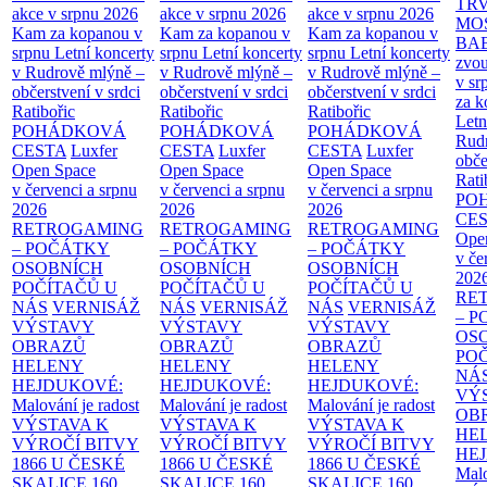
TR
akce v srpnu 2026
akce v srpnu 2026
akce v srpnu 2026
MO
Kam za kopanou v
Kam za kopanou v
Kam za kopanou v
BA
srpnu
Letní koncerty
srpnu
Letní koncerty
srpnu
Letní koncerty
zvou
v Rudrově mlýně –
v Rudrově mlýně –
v Rudrově mlýně –
v sr
občerstvení v srdci
občerstvení v srdci
občerstvení v srdci
za k
Ratibořic
Ratibořic
Ratibořic
Letn
POHÁDKOVÁ
POHÁDKOVÁ
POHÁDKOVÁ
Rud
CESTA
Luxfer
CESTA
Luxfer
CESTA
Luxfer
obče
Open Space
Open Space
Open Space
Rati
v červenci a srpnu
v červenci a srpnu
v červenci a srpnu
PO
2026
2026
2026
CE
RETROGAMING
RETROGAMING
RETROGAMING
Ope
– POČÁTKY
– POČÁTKY
– POČÁTKY
v če
OSOBNÍCH
OSOBNÍCH
OSOBNÍCH
202
POČÍTAČŮ U
POČÍTAČŮ U
POČÍTAČŮ U
RE
NÁS
VERNISÁŽ
NÁS
VERNISÁŽ
NÁS
VERNISÁŽ
– 
VÝSTAVY
VÝSTAVY
VÝSTAVY
OS
OBRAZŮ
OBRAZŮ
OBRAZŮ
PO
HELENY
HELENY
HELENY
NÁ
HEJDUKOVÉ:
HEJDUKOVÉ:
HEJDUKOVÉ:
VÝ
Malování je radost
Malování je radost
Malování je radost
OB
VÝSTAVA K
VÝSTAVA K
VÝSTAVA K
HE
VÝROČÍ BITVY
VÝROČÍ BITVY
VÝROČÍ BITVY
HE
1866 U ČESKÉ
1866 U ČESKÉ
1866 U ČESKÉ
Malo
SKALICE
160.
SKALICE
160.
SKALICE
160.