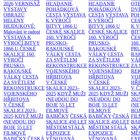
2026
VERNISÁŽ
HĽADANIE
HĽADANIE
OT
VÝSTAVY
POHÁDKOVÁ
POHÁDKOVÁ
DV
OBRAZŮ
CESTA
VÝSTAVA
CESTA
VÝSTAVA
PO
HELENY
K VÝROČÍ
K VÝROČÍ
CE
HEJDUKOVÉ:
BITVY 1866 U
BITVY 1866 U
K 
Malování je radost
ČESKÉ SKALICE
ČESKÉ SKALICE
BIT
VÝSTAVA K
160. VÝROČÍ
160. VÝROČÍ
ČES
VÝROČÍ BITVY
PRUSKO-
PRUSKO-
160
1866 U ČESKÉ
RAKOUSKÉ
RAKOUSKÉ
PR
SKALICE
160.
VÁLKY
CESTA
VÁLKY
CESTA
RA
VÝROČÍ
ZA SVĚTLEM
ZA SVĚTLEM
VÁ
PRUSKO-
REKONSTRUKCE
REKONSTRUKCE
ZA
RAKOUSKÉ
VOJENSKÉHO
VOJENSKÉHO
RE
VÁLKY
CESTA
HŘBITOVA
HŘBITOVA
VO
ZA SVĚTLEM
V ČESKÉ
V ČESKÉ
HŘ
REKONSTRUKCE
SKALICI 2023–
SKALICI 2023–
V 
VOJENSKÉHO
2025
KDYŽ MUŽI
2025
KDYŽ MUŽI
SKA
HŘBITOVA
(NE)JDOU DO
(NE)JDOU DO
202
V ČESKÉ
BOJE
55 LET
BOJE
55 LET
(NE
SKALICI 2023–
FILMOVÉ
FILMOVÉ
BO
2025
KDYŽ MUŽI
BABIČKY
ČESKÁ
BABIČKY
ČESKÁ
FI
(NE)JDOU DO
SKALICE 450 LET
SKALICE 450 LET
BA
BOJE
55 LET
MĚSTEM
STÁLÁ
MĚSTEM
STÁLÁ
SKA
FILMOVÉ
EXPOZICE
EXPOZICE
MĚ
BABIČKY
ČESKÁ
VĚNOVANÁ
VĚNOVANÁ
EX