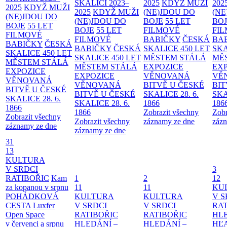
SKALICI 2023–
2025
KDYŽ MUŽI
202
2025
KDYŽ MUŽI
2025
KDYŽ MUŽI
(NE)JDOU DO
(NE
(NE)JDOU DO
(NE)JDOU DO
BOJE
55 LET
BO
BOJE
55 LET
BOJE
55 LET
FILMOVÉ
FI
FILMOVÉ
FILMOVÉ
BABIČKY
ČESKÁ
BA
BABIČKY
ČESKÁ
BABIČKY
ČESKÁ
SKALICE 450 LET
SKA
SKALICE 450 LET
SKALICE 450 LET
MĚSTEM
STÁLÁ
MĚ
MĚSTEM
STÁLÁ
MĚSTEM
STÁLÁ
EXPOZICE
EX
EXPOZICE
EXPOZICE
VĚNOVANÁ
VĚ
VĚNOVANÁ
VĚNOVANÁ
BITVĚ U ČESKÉ
BIT
BITVĚ U ČESKÉ
BITVĚ U ČESKÉ
SKALICE 28. 6.
SKA
SKALICE 28. 6.
SKALICE 28. 6.
1866
186
1866
1866
Zobrazit všechny
Zobr
Zobrazit všechny
Zobrazit všechny
záznamy ze dne
zázn
záznamy ze dne
záznamy ze dne
31
13
KULTURA
V SRDCI
3
RATIBOŘIC
Kam
1
2
12
za kopanou v srpnu
11
11
KU
POHÁDKOVÁ
KULTURA
KULTURA
V S
CESTA
Luxfer
V SRDCI
V SRDCI
RAT
Open Space
RATIBOŘIC
RATIBOŘIC
HLE
v červenci a srpnu
HLEDÁNÍ –
HLEDÁNÍ –
HĽ