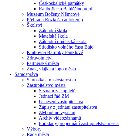
Českoskalické památky
Ratibořice a Babiččino údolí
Muzeum Boženy Němcové
Přehrada Rozkoš a autokemp
Školství
Základní škola
Mateřská škola
Základní umělecká škola
Středisko volného času Bájo
Knihovna Barunky Panklové
Zdravotnictví
Partnerská města
Znak, vlajka a logo města
Samospráva
Starostka a místostarostka
Zastupitelstvo města
Seznam zastupitelů
Jednací řád ZM
Usnesení zastupitelstva
Zápisy z jednání zastupitelstva
ZM online vysílání
Archiv videozáznamů
Podklady pro jednání zastupitelstva města
Výbory
Rada města