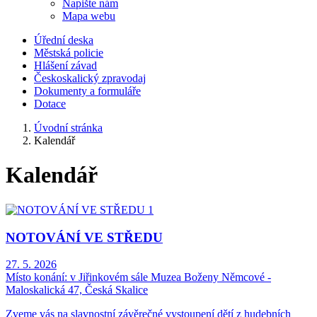
Napište nám
Mapa webu
Úřední deska
Městská policie
Hlášení závad
Českoskalický zpravodaj
Dokumenty a formuláře
Dotace
Úvodní stránka
Kalendář
Kalendář
NOTOVÁNÍ VE STŘEDU
27. 5. 2026
Místo konání:
v Jiřinkovém sále Muzea Boženy Němcové -
Maloskalická 47, Česká Skalice
Zveme vás na slavnostní závěrečné vystoupení dětí z hudebních