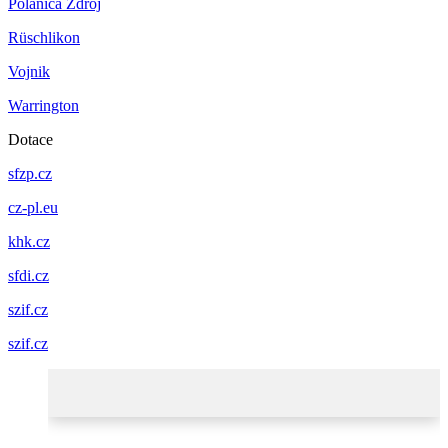
Polanica Zdrój
Rüschlikon
Vojnik
Warrington
Dotace
sfzp.cz
cz-pl.eu
khk.cz
sfdi.cz
szif.cz
szif.cz