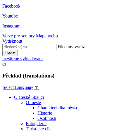
Facebook
Youtube
Instagram
Verze pro seniory
Mapa webu
Vytisknout
Hledaný výraz
Hledat
rozšířené vyhledávání
cz
Překlad (translations)
Select Language
▼
O České Skalici
O městě
Charakteristika města
Historie
Osobnosti
Fotogalerie
Turistické cíle