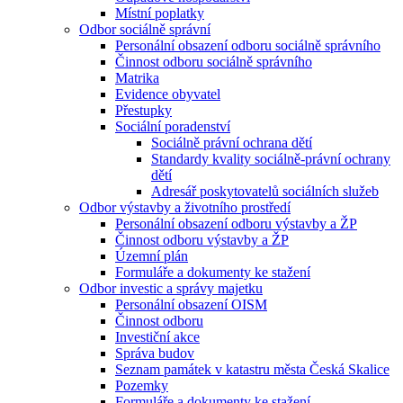
Místní poplatky
Odbor sociálně správní
Personální obsazení odboru sociálně správního
Činnost odboru sociálně správního
Matrika
Evidence obyvatel
Přestupky
Sociální poradenství
Sociálně právní ochrana dětí
Standardy kvality sociálně-právní ochrany
dětí
Adresář poskytovatelů sociálních služeb
Odbor výstavby a životního prostředí
Personální obsazení odboru výstavby a ŽP
Činnost odboru výstavby a ŽP
Územní plán
Formuláře a dokumenty ke stažení
Odbor investic a správy majetku
Personální obsazení OISM
Činnost odboru
Investiční akce
Správa budov
Seznam památek v katastru města Česká Skalice
Pozemky
Formuláře a dokumenty ke stažení