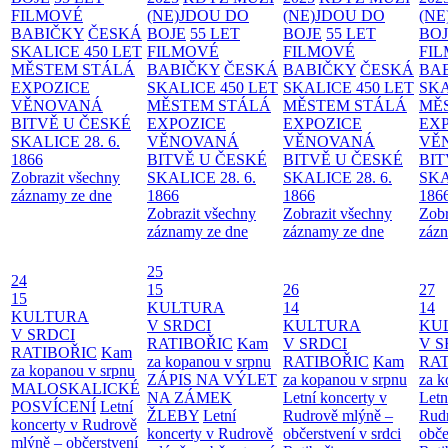
FILMOVÉ
(NE)JDOU DO
(NE)JDOU DO
(NE
BABIČKY
ČESKÁ
BOJE
55 LET
BOJE
55 LET
BO
SKALICE 450 LET
FILMOVÉ
FILMOVÉ
FI
MĚSTEM
STÁLÁ
BABIČKY
ČESKÁ
BABIČKY
ČESKÁ
BA
EXPOZICE
SKALICE 450 LET
SKALICE 450 LET
SKA
VĚNOVANÁ
MĚSTEM
STÁLÁ
MĚSTEM
STÁLÁ
MĚ
BITVĚ U ČESKÉ
EXPOZICE
EXPOZICE
EX
SKALICE 28. 6.
VĚNOVANÁ
VĚNOVANÁ
VĚ
1866
BITVĚ U ČESKÉ
BITVĚ U ČESKÉ
BIT
Zobrazit všechny
SKALICE 28. 6.
SKALICE 28. 6.
SKA
záznamy ze dne
1866
1866
186
Zobrazit všechny
Zobrazit všechny
Zobr
záznamy ze dne
záznamy ze dne
zázn
25
24
15
26
27
15
KULTURA
14
14
KULTURA
V SRDCI
KULTURA
KU
V SRDCI
RATIBOŘIC
Kam
V SRDCI
V S
RATIBOŘIC
Kam
za kopanou v srpnu
RATIBOŘIC
Kam
RAT
za kopanou v srpnu
ZÁPIS NA VÝLET
za kopanou v srpnu
za k
MALOSKALICKÉ
NA ZÁMEK
Letní koncerty v
Letn
POSVÍCENÍ
Letní
ŽLEBY
Letní
Rudrově mlýně –
Rud
koncerty v Rudrově
koncerty v Rudrově
občerstvení v srdci
obče
mlýně – občerstvení