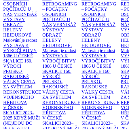
OSOBNÍCH
RETROGAMING
RETROGAMING
RE
POČÍTAČŮ U
– POČÁTKY
– POČÁTKY
– 
NÁS
VERNISÁŽ
OSOBNÍCH
OSOBNÍCH
OS
VÝSTAVY
POČÍTAČŮ U
POČÍTAČŮ U
PO
OBRAZŮ
NÁS
VERNISÁŽ
NÁS
VERNISÁŽ
NÁ
HELENY
VÝSTAVY
VÝSTAVY
VÝ
HEJDUKOVÉ:
OBRAZŮ
OBRAZŮ
OB
Malování je radost
HELENY
HELENY
HE
VÝSTAVA K
HEJDUKOVÉ:
HEJDUKOVÉ:
HE
VÝROČÍ BITVY
Malování je radost
Malování je radost
Malo
1866 U ČESKÉ
VÝSTAVA K
VÝSTAVA K
VÝ
SKALICE
160.
VÝROČÍ BITVY
VÝROČÍ BITVY
VÝ
VÝROČÍ
1866 U ČESKÉ
1866 U ČESKÉ
186
PRUSKO-
SKALICE
160.
SKALICE
160.
SK
RAKOUSKÉ
VÝROČÍ
VÝROČÍ
VÝ
VÁLKY
CESTA
PRUSKO-
PRUSKO-
PR
ZA SVĚTLEM
RAKOUSKÉ
RAKOUSKÉ
RA
REKONSTRUKCE
VÁLKY
CESTA
VÁLKY
CESTA
VÁ
VOJENSKÉHO
ZA SVĚTLEM
ZA SVĚTLEM
ZA
HŘBITOVA
REKONSTRUKCE
REKONSTRUKCE
RE
V ČESKÉ
VOJENSKÉHO
VOJENSKÉHO
VO
SKALICI 2023–
HŘBITOVA
HŘBITOVA
HŘ
2025
KDYŽ MUŽI
V ČESKÉ
V ČESKÉ
V 
(NE)JDOU DO
SKALICI 2023–
SKALICI 2023–
SKA
BOJE
55 LET
2025
KDYŽ MUŽI
2025
KDYŽ MUŽI
202