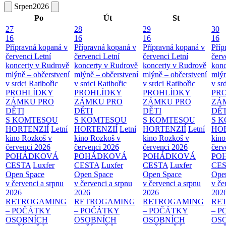
Srpen
2026
Po
Út
St
27
28
29
30
16
16
16
16
Přípravná kopaná v
Přípravná kopaná v
Přípravná kopaná v
Příp
červenci
Letní
červenci
Letní
červenci
Letní
červ
koncerty v Rudrově
koncerty v Rudrově
koncerty v Rudrově
konc
mlýně – občerstvení
mlýně – občerstvení
mlýně – občerstvení
mlýn
v srdci Ratibořic
v srdci Ratibořic
v srdci Ratibořic
v sr
PROHLÍDKY
PROHLÍDKY
PROHLÍDKY
PR
ZÁMKU PRO
ZÁMKU PRO
ZÁMKU PRO
ZÁ
DĚTI
DĚTI
DĚTI
DĚT
S KOMTESOU
S KOMTESOU
S KOMTESOU
S 
HORTENZIÍ
Letní
HORTENZIÍ
Letní
HORTENZIÍ
Letní
HOR
kino Rozkoš v
kino Rozkoš v
kino Rozkoš v
kino
červenci 2026
červenci 2026
červenci 2026
červ
POHÁDKOVÁ
POHÁDKOVÁ
POHÁDKOVÁ
PO
CESTA
Luxfer
CESTA
Luxfer
CESTA
Luxfer
CE
Open Space
Open Space
Open Space
Ope
v červenci a srpnu
v červenci a srpnu
v červenci a srpnu
v če
2026
2026
2026
202
RETROGAMING
RETROGAMING
RETROGAMING
RE
– POČÁTKY
– POČÁTKY
– POČÁTKY
– 
OSOBNÍCH
OSOBNÍCH
OSOBNÍCH
OS