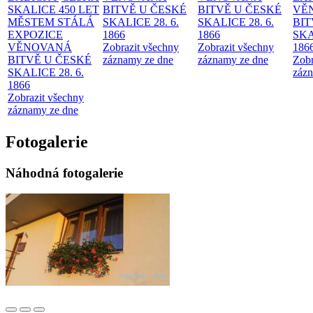
SKALICE 450 LET
BITVĚ U ČESKÉ
BITVĚ U ČESKÉ
VĚ
MĚSTEM
STÁLÁ
SKALICE 28. 6.
SKALICE 28. 6.
BIT
EXPOZICE
1866
1866
SKA
VĚNOVANÁ
Zobrazit všechny
Zobrazit všechny
186
BITVĚ U ČESKÉ
záznamy ze dne
záznamy ze dne
Zobr
SKALICE 28. 6.
zázn
1866
Zobrazit všechny
záznamy ze dne
Fotogalerie
Náhodná fotogalerie