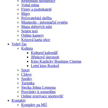
Regionální spolupráce
Volná místa
Firmy a podnikatelé
Mapy
Pečovatelská služba
Munipolis - informační systém
Mapa sběrných míst
Senior taxi
Online kamery
Krizová karta obce
Volný čas
Kultura
Kulturní kalendář
Jiřinkové slavnosti
Kino Kaplicky Boutique Cinema
Letní kino Rozkoš
Sport
Církve
Spolky
Turistika
Stezka Johna Lennona
Pozvánky k sousedům
Online rezervace sportovišť
Kontakty
Kontakty na MÚ