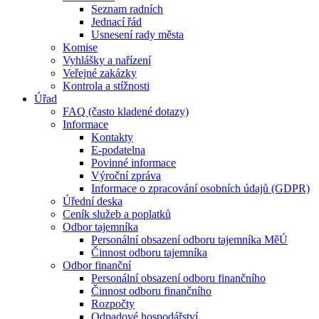
Seznam radních
Jednací řád
Usnesení rady města
Komise
Vyhlášky a nařízení
Veřejné zakázky
Kontrola a stížnosti
Úřad
FAQ (často kladené dotazy)
Informace
Kontakty
E-podatelna
Povinné informace
Výroční zpráva
Informace o zpracování osobních údajů (GDPR)
Úřední deska
Ceník služeb a poplatků
Odbor tajemníka
Personální obsazení odboru tajemníka MěÚ
Činnost odboru tajemníka
Odbor finanční
Personální obsazení odboru finančního
Činnost odboru finančního
Rozpočty
Odpadové hospodářství