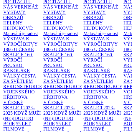
POČÍTAČŮ U
POČÍTAČŮ U
POČÍTAČŮ U
PO
NÁS
VERNISÁŽ
NÁS
VERNISÁŽ
NÁS
VERNISÁŽ
NÁ
VÝSTAVY
VÝSTAVY
VÝSTAVY
VÝ
OBRAZŮ
OBRAZŮ
OBRAZŮ
OB
HELENY
HELENY
HELENY
HE
HEJDUKOVÉ:
HEJDUKOVÉ:
HEJDUKOVÉ:
HE
Malování je radost
Malování je radost
Malování je radost
Malo
VÝSTAVA K
VÝSTAVA K
VÝSTAVA K
VÝ
VÝROČÍ BITVY
VÝROČÍ BITVY
VÝROČÍ BITVY
VÝ
1866 U ČESKÉ
1866 U ČESKÉ
1866 U ČESKÉ
186
SKALICE
160.
SKALICE
160.
SKALICE
160.
SK
VÝROČÍ
VÝROČÍ
VÝROČÍ
VÝ
PRUSKO-
PRUSKO-
PRUSKO-
PR
RAKOUSKÉ
RAKOUSKÉ
RAKOUSKÉ
RA
VÁLKY
CESTA
VÁLKY
CESTA
VÁLKY
CESTA
VÁ
ZA SVĚTLEM
ZA SVĚTLEM
ZA SVĚTLEM
ZA
REKONSTRUKCE
REKONSTRUKCE
REKONSTRUKCE
RE
VOJENSKÉHO
VOJENSKÉHO
VOJENSKÉHO
VO
HŘBITOVA
HŘBITOVA
HŘBITOVA
HŘ
V ČESKÉ
V ČESKÉ
V ČESKÉ
V 
SKALICI 2023–
SKALICI 2023–
SKALICI 2023–
SKA
2025
KDYŽ MUŽI
2025
KDYŽ MUŽI
2025
KDYŽ MUŽI
202
(NE)JDOU DO
(NE)JDOU DO
(NE)JDOU DO
(NE
BOJE
55 LET
BOJE
55 LET
BOJE
55 LET
BO
FILMOVÉ
FILMOVÉ
FILMOVÉ
FI