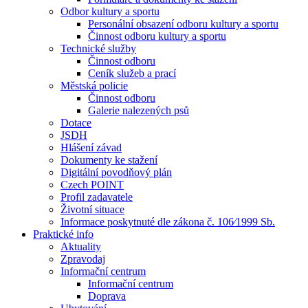
Odbor kultury a sportu
Personální obsazení odboru kultury a sportu
Činnost odboru kultury a sportu
Technické služby
Činnost odboru
Ceník služeb a prací
Městská policie
Činnost odboru
Galerie nalezených psů
Dotace
JSDH
Hlášení závad
Dokumenty ke stažení
Digitální povodňový plán
Czech POINT
Profil zadavatele
Životní situace
Informace poskytnuté dle zákona č. 106⁄1999 Sb.
Praktické info
Aktuality
Zpravodaj
Informační centrum
Informační centrum
Doprava