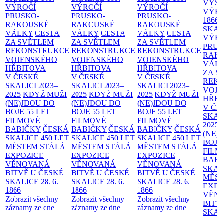
VÝ
VÝROČÍ
VÝROČÍ
VÝROČÍ
VÝ
PRUSKO-
PRUSKO-
PRUSKO-
186
RAKOUSKÉ
RAKOUSKÉ
RAKOUSKÉ
SK
VÁLKY
CESTA
VÁLKY
CESTA
VÁLKY
CESTA
VÝ
ZA SVĚTLEM
ZA SVĚTLEM
ZA SVĚTLEM
PR
REKONSTRUKCE
REKONSTRUKCE
REKONSTRUKCE
RA
VOJENSKÉHO
VOJENSKÉHO
VOJENSKÉHO
VÁ
HŘBITOVA
HŘBITOVA
HŘBITOVA
ZA
V ČESKÉ
V ČESKÉ
V ČESKÉ
RE
SKALICI 2023–
SKALICI 2023–
SKALICI 2023–
VO
2025
KDYŽ MUŽI
2025
KDYŽ MUŽI
2025
KDYŽ MUŽI
HŘ
(NE)JDOU DO
(NE)JDOU DO
(NE)JDOU DO
V 
BOJE
55 LET
BOJE
55 LET
BOJE
55 LET
SKA
FILMOVÉ
FILMOVÉ
FILMOVÉ
202
BABIČKY
ČESKÁ
BABIČKY
ČESKÁ
BABIČKY
ČESKÁ
(NE
SKALICE 450 LET
SKALICE 450 LET
SKALICE 450 LET
BO
MĚSTEM
STÁLÁ
MĚSTEM
STÁLÁ
MĚSTEM
STÁLÁ
FI
EXPOZICE
EXPOZICE
EXPOZICE
BA
VĚNOVANÁ
VĚNOVANÁ
VĚNOVANÁ
SKA
BITVĚ U ČESKÉ
BITVĚ U ČESKÉ
BITVĚ U ČESKÉ
MĚ
SKALICE 28. 6.
SKALICE 28. 6.
SKALICE 28. 6.
EX
1866
1866
1866
VĚ
Zobrazit všechny
Zobrazit všechny
Zobrazit všechny
BIT
záznamy ze dne
záznamy ze dne
záznamy ze dne
SKA