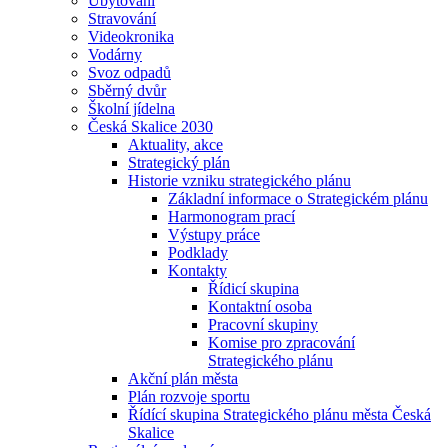
Ubytování
Stravování
Videokronika
Vodárny
Svoz odpadů
Sběrný dvůr
Školní jídelna
Česká Skalice 2030
Aktuality, akce
Strategický plán
Historie vzniku strategického plánu
Základní informace o Strategickém plánu
Harmonogram prací
Výstupy práce
Podklady
Kontakty
Řídicí skupina
Kontaktní osoba
Pracovní skupiny
Komise pro zpracování
Strategického plánu
Akční plán města
Plán rozvoje sportu
Řídící skupina Strategického plánu města Česká
Skalice