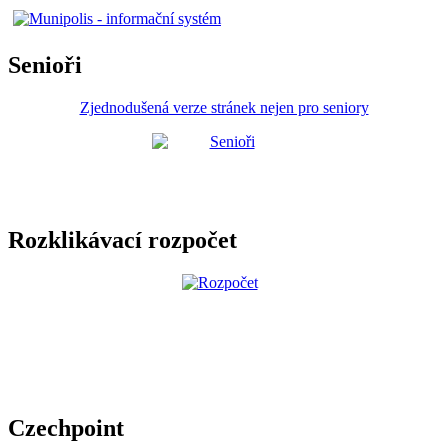
Senioři
Zjednodušená verze stránek nejen pro seniory
Rozklikávací rozpočet
Czechpoint