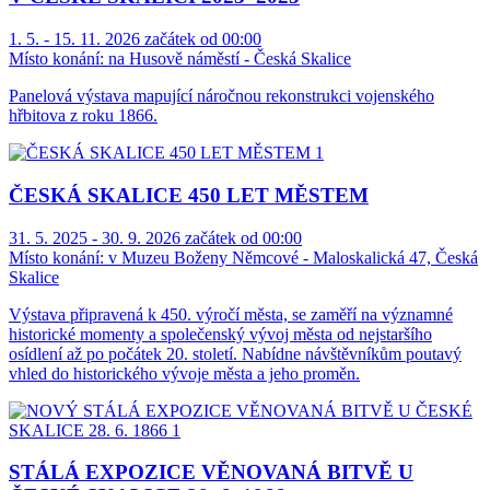
1. 5. - 15. 11. 2026 začátek od 00:00
Místo konání:
na Husově náměstí - Česká Skalice
Panelová výstava mapující náročnou rekonstrukci vojenského
hřbitova z roku 1866.
ČESKÁ SKALICE 450 LET MĚSTEM
31. 5. 2025 - 30. 9. 2026 začátek od 00:00
Místo konání:
v Muzeu Boženy Němcové - Maloskalická 47, Česká
Skalice
Výstava připravená k 450. výročí města, se zaměří na významné
historické momenty a společenský vývoj města od nejstaršího
osídlení až po počátek 20. století. Nabídne návštěvníkům poutavý
vhled do historického vývoje města a jeho proměn.
STÁLÁ EXPOZICE VĚNOVANÁ BITVĚ U