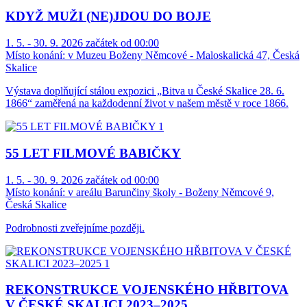
KDYŽ MUŽI (NE)JDOU DO BOJE
1. 5. - 30. 9. 2026 začátek od 00:00
Místo konání:
v Muzeu Boženy Němcové - Maloskalická 47, Česká
Skalice
Výstava doplňující stálou expozici „Bitva u České Skalice 28. 6.
1866“ zaměřená na každodenní život v našem městě v roce 1866.
55 LET FILMOVÉ BABIČKY
1. 5. - 30. 9. 2026 začátek od 00:00
Místo konání:
v areálu Barunčiny školy - Boženy Němcové 9,
Česká Skalice
Podrobnosti zveřejníme později.
REKONSTRUKCE VOJENSKÉHO HŘBITOVA
V ČESKÉ SKALICI 2023–2025