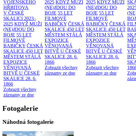
VOJENSKÉHO
2025
KDYŽ MUŽI
2025
KDYŽ MUŽI
SKA
HŘBITOVA
(NE)JDOU DO
(NE)JDOU DO
202
V ČESKÉ
BOJE
55 LET
BOJE
55 LET
(NE
SKALICI 2023–
FILMOVÉ
FILMOVÉ
BO
2025
KDYŽ MUŽI
BABIČKY
ČESKÁ
BABIČKY
ČESKÁ
FI
(NE)JDOU DO
SKALICE 450 LET
SKALICE 450 LET
BA
BOJE
55 LET
MĚSTEM
STÁLÁ
MĚSTEM
STÁLÁ
SKA
FILMOVÉ
EXPOZICE
EXPOZICE
MĚ
BABIČKY
ČESKÁ
VĚNOVANÁ
VĚNOVANÁ
EX
SKALICE 450 LET
BITVĚ U ČESKÉ
BITVĚ U ČESKÉ
VĚ
MĚSTEM
STÁLÁ
SKALICE 28. 6.
SKALICE 28. 6.
BIT
EXPOZICE
1866
1866
SKA
VĚNOVANÁ
Zobrazit všechny
Zobrazit všechny
186
BITVĚ U ČESKÉ
záznamy ze dne
záznamy ze dne
Zobr
SKALICE 28. 6.
zázn
1866
Zobrazit všechny
záznamy ze dne
Fotogalerie
Náhodná fotogalerie