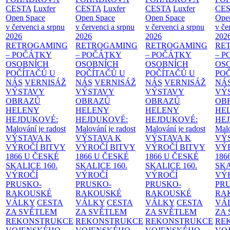
CESTA
Luxfer
CESTA
Luxfer
CESTA
Luxfer
CE
Open Space
Open Space
Open Space
Ope
v červenci a srpnu
v červenci a srpnu
v červenci a srpnu
v če
2026
2026
2026
202
RETROGAMING
RETROGAMING
RETROGAMING
RE
– POČÁTKY
– POČÁTKY
– POČÁTKY
– 
OSOBNÍCH
OSOBNÍCH
OSOBNÍCH
OS
POČÍTAČŮ U
POČÍTAČŮ U
POČÍTAČŮ U
PO
NÁS
VERNISÁŽ
NÁS
VERNISÁŽ
NÁS
VERNISÁŽ
NÁ
VÝSTAVY
VÝSTAVY
VÝSTAVY
VÝ
OBRAZŮ
OBRAZŮ
OBRAZŮ
OB
HELENY
HELENY
HELENY
HE
HEJDUKOVÉ:
HEJDUKOVÉ:
HEJDUKOVÉ:
HE
Malování je radost
Malování je radost
Malování je radost
Malo
VÝSTAVA K
VÝSTAVA K
VÝSTAVA K
VÝ
VÝROČÍ BITVY
VÝROČÍ BITVY
VÝROČÍ BITVY
VÝ
1866 U ČESKÉ
1866 U ČESKÉ
1866 U ČESKÉ
186
SKALICE
160.
SKALICE
160.
SKALICE
160.
SK
VÝROČÍ
VÝROČÍ
VÝROČÍ
VÝ
PRUSKO-
PRUSKO-
PRUSKO-
PR
RAKOUSKÉ
RAKOUSKÉ
RAKOUSKÉ
RA
VÁLKY
CESTA
VÁLKY
CESTA
VÁLKY
CESTA
VÁ
ZA SVĚTLEM
ZA SVĚTLEM
ZA SVĚTLEM
ZA
REKONSTRUKCE
REKONSTRUKCE
REKONSTRUKCE
RE