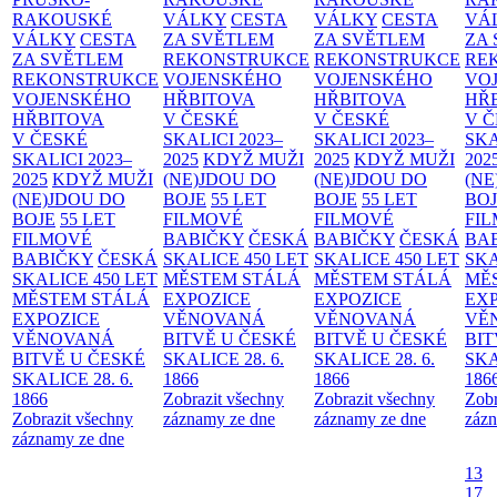
RAKOUSKÉ
VÁLKY
CESTA
VÁLKY
CESTA
VÁ
VÁLKY
CESTA
ZA SVĚTLEM
ZA SVĚTLEM
ZA
ZA SVĚTLEM
REKONSTRUKCE
REKONSTRUKCE
RE
REKONSTRUKCE
VOJENSKÉHO
VOJENSKÉHO
VO
VOJENSKÉHO
HŘBITOVA
HŘBITOVA
HŘ
HŘBITOVA
V ČESKÉ
V ČESKÉ
V 
V ČESKÉ
SKALICI 2023–
SKALICI 2023–
SKA
SKALICI 2023–
2025
KDYŽ MUŽI
2025
KDYŽ MUŽI
202
2025
KDYŽ MUŽI
(NE)JDOU DO
(NE)JDOU DO
(NE
(NE)JDOU DO
BOJE
55 LET
BOJE
55 LET
BO
BOJE
55 LET
FILMOVÉ
FILMOVÉ
FI
FILMOVÉ
BABIČKY
ČESKÁ
BABIČKY
ČESKÁ
BA
BABIČKY
ČESKÁ
SKALICE 450 LET
SKALICE 450 LET
SKA
SKALICE 450 LET
MĚSTEM
STÁLÁ
MĚSTEM
STÁLÁ
MĚ
MĚSTEM
STÁLÁ
EXPOZICE
EXPOZICE
EX
EXPOZICE
VĚNOVANÁ
VĚNOVANÁ
VĚ
VĚNOVANÁ
BITVĚ U ČESKÉ
BITVĚ U ČESKÉ
BIT
BITVĚ U ČESKÉ
SKALICE 28. 6.
SKALICE 28. 6.
SKA
SKALICE 28. 6.
1866
1866
186
1866
Zobrazit všechny
Zobrazit všechny
Zobr
Zobrazit všechny
záznamy ze dne
záznamy ze dne
zázn
záznamy ze dne
13
17