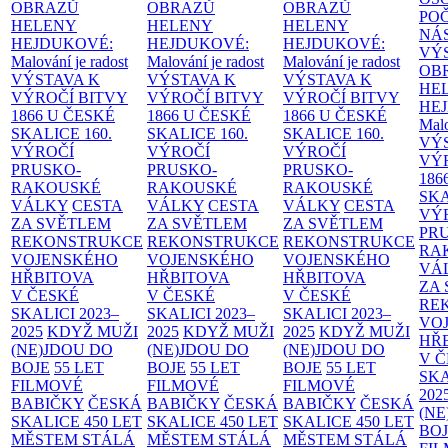
OBRAZŮ
OBRAZŮ
OBRAZŮ
PO
HELENY
HELENY
HELENY
NÁ
HEJDUKOVÉ:
HEJDUKOVÉ:
HEJDUKOVÉ:
VÝ
Malování je radost
Malování je radost
Malování je radost
OB
VÝSTAVA K
VÝSTAVA K
VÝSTAVA K
HE
VÝROČÍ BITVY
VÝROČÍ BITVY
VÝROČÍ BITVY
HE
1866 U ČESKÉ
1866 U ČESKÉ
1866 U ČESKÉ
Malo
SKALICE
160.
SKALICE
160.
SKALICE
160.
VÝ
VÝROČÍ
VÝROČÍ
VÝROČÍ
VÝ
PRUSKO-
PRUSKO-
PRUSKO-
186
RAKOUSKÉ
RAKOUSKÉ
RAKOUSKÉ
SK
VÁLKY
CESTA
VÁLKY
CESTA
VÁLKY
CESTA
VÝ
ZA SVĚTLEM
ZA SVĚTLEM
ZA SVĚTLEM
PR
REKONSTRUKCE
REKONSTRUKCE
REKONSTRUKCE
RA
VOJENSKÉHO
VOJENSKÉHO
VOJENSKÉHO
VÁ
HŘBITOVA
HŘBITOVA
HŘBITOVA
ZA
V ČESKÉ
V ČESKÉ
V ČESKÉ
RE
SKALICI 2023–
SKALICI 2023–
SKALICI 2023–
VO
2025
KDYŽ MUŽI
2025
KDYŽ MUŽI
2025
KDYŽ MUŽI
HŘ
(NE)JDOU DO
(NE)JDOU DO
(NE)JDOU DO
V 
BOJE
55 LET
BOJE
55 LET
BOJE
55 LET
SKA
FILMOVÉ
FILMOVÉ
FILMOVÉ
202
BABIČKY
ČESKÁ
BABIČKY
ČESKÁ
BABIČKY
ČESKÁ
(NE
SKALICE 450 LET
SKALICE 450 LET
SKALICE 450 LET
BO
MĚSTEM
STÁLÁ
MĚSTEM
STÁLÁ
MĚSTEM
STÁLÁ