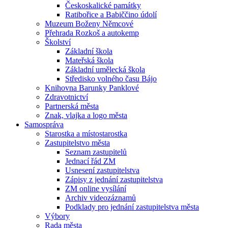
Českoskalické památky
Ratibořice a Babiččino údolí
Muzeum Boženy Němcové
Přehrada Rozkoš a autokemp
Školství
Základní škola
Mateřská škola
Základní umělecká škola
Středisko volného času Bájo
Knihovna Barunky Panklové
Zdravotnictví
Partnerská města
Znak, vlajka a logo města
Samospráva
Starostka a místostarostka
Zastupitelstvo města
Seznam zastupitelů
Jednací řád ZM
Usnesení zastupitelstva
Zápisy z jednání zastupitelstva
ZM online vysílání
Archiv videozáznamů
Podklady pro jednání zastupitelstva města
Výbory
Rada města