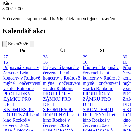
Pátek
8:00-12:00
V červenci a srpnu je úřad každý pátek pro veřejnost uzavřen
Kalendář akcí
Srpen
2026
Po
Út
St
27
28
29
30
16
16
16
16
Přípravná kopaná v
Přípravná kopaná v
Přípravná kopaná v
Příp
červenci
Letní
červenci
Letní
červenci
Letní
červ
koncerty v Rudrově
koncerty v Rudrově
koncerty v Rudrově
konc
mlýně – občerstvení
mlýně – občerstvení
mlýně – občerstvení
mlýn
v srdci Ratibořic
v srdci Ratibořic
v srdci Ratibořic
v sr
PROHLÍDKY
PROHLÍDKY
PROHLÍDKY
PR
ZÁMKU PRO
ZÁMKU PRO
ZÁMKU PRO
ZÁ
DĚTI
DĚTI
DĚTI
DĚT
S KOMTESOU
S KOMTESOU
S KOMTESOU
S 
HORTENZIÍ
Letní
HORTENZIÍ
Letní
HORTENZIÍ
Letní
HOR
kino Rozkoš v
kino Rozkoš v
kino Rozkoš v
kino
červenci 2026
červenci 2026
červenci 2026
červ
POHÁDKOVÁ
POHÁDKOVÁ
POHÁDKOVÁ
PO