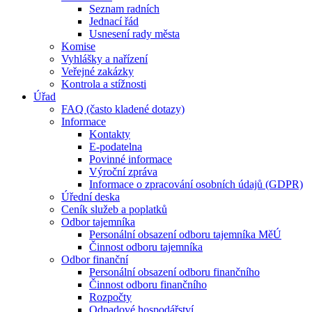
Seznam radních
Jednací řád
Usnesení rady města
Komise
Vyhlášky a nařízení
Veřejné zakázky
Kontrola a stížnosti
Úřad
FAQ (často kladené dotazy)
Informace
Kontakty
E-podatelna
Povinné informace
Výroční zpráva
Informace o zpracování osobních údajů (GDPR)
Úřední deska
Ceník služeb a poplatků
Odbor tajemníka
Personální obsazení odboru tajemníka MěÚ
Činnost odboru tajemníka
Odbor finanční
Personální obsazení odboru finančního
Činnost odboru finančního
Rozpočty
Odpadové hospodářství