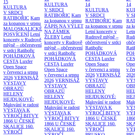
15
KULTURA
14
14
KULTURA
V SRDCI
KULTURA
KU
V SRDCI
RATIBOŘIC
Kam
V SRDCI
V S
RATIBOŘIC
Kam
za kopanou v srpnu
RATIBOŘIC
Kam
RAT
za kopanou v srpnu
ZÁPIS NA VÝLET
za kopanou v srpnu
za k
MALOSKALICKÉ
NA ZÁMEK
Letní koncerty v
Letn
POSVÍCENÍ
Letní
ŽLEBY
Letní
Rudrově mlýně –
Rud
koncerty v Rudrově
koncerty v Rudrově
občerstvení v srdci
obče
mlýně – občerstvení
mlýně – občerstvení
Ratibořic
Rati
v srdci Ratibořic
v srdci Ratibořic
POHÁDKOVÁ
PO
POHÁDKOVÁ
POHÁDKOVÁ
CESTA
Luxfer
CE
CESTA
Luxfer
CESTA
Luxfer
Open Space
Ope
Open Space
Open Space
v červenci a srpnu
v če
v červenci a srpnu
v červenci a srpnu
2026
VERNISÁŽ
202
2026
VERNISÁŽ
2026
VERNISÁŽ
VÝSTAVY
VÝ
VÝSTAVY
VÝSTAVY
OBRAZŮ
OB
OBRAZŮ
OBRAZŮ
HELENY
HE
HELENY
HELENY
HEJDUKOVÉ:
HE
HEJDUKOVÉ:
HEJDUKOVÉ:
Malování je radost
Malo
Malování je radost
Malování je radost
VÝSTAVA K
VÝ
VÝSTAVA K
VÝSTAVA K
VÝROČÍ BITVY
VÝ
VÝROČÍ BITVY
VÝROČÍ BITVY
1866 U ČESKÉ
186
1866 U ČESKÉ
1866 U ČESKÉ
SKALICE
160.
SK
SKALICE
160.
SKALICE
160.
VÝROČÍ
VÝ
VÝROČÍ
VÝROČÍ
PRUSKO-
PR