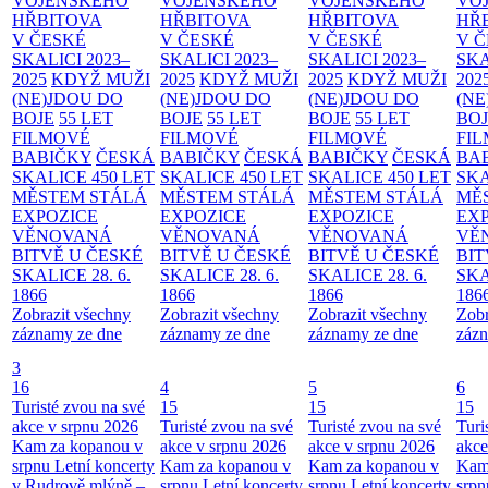
VOJENSKÉHO
VOJENSKÉHO
VOJENSKÉHO
VO
HŘBITOVA
HŘBITOVA
HŘBITOVA
HŘ
V ČESKÉ
V ČESKÉ
V ČESKÉ
V 
SKALICI 2023–
SKALICI 2023–
SKALICI 2023–
SKA
2025
KDYŽ MUŽI
2025
KDYŽ MUŽI
2025
KDYŽ MUŽI
202
(NE)JDOU DO
(NE)JDOU DO
(NE)JDOU DO
(NE
BOJE
55 LET
BOJE
55 LET
BOJE
55 LET
BO
FILMOVÉ
FILMOVÉ
FILMOVÉ
FI
BABIČKY
ČESKÁ
BABIČKY
ČESKÁ
BABIČKY
ČESKÁ
BA
SKALICE 450 LET
SKALICE 450 LET
SKALICE 450 LET
SKA
MĚSTEM
STÁLÁ
MĚSTEM
STÁLÁ
MĚSTEM
STÁLÁ
MĚ
EXPOZICE
EXPOZICE
EXPOZICE
EX
VĚNOVANÁ
VĚNOVANÁ
VĚNOVANÁ
VĚ
BITVĚ U ČESKÉ
BITVĚ U ČESKÉ
BITVĚ U ČESKÉ
BIT
SKALICE 28. 6.
SKALICE 28. 6.
SKALICE 28. 6.
SKA
1866
1866
1866
186
Zobrazit všechny
Zobrazit všechny
Zobrazit všechny
Zobr
záznamy ze dne
záznamy ze dne
záznamy ze dne
zázn
3
16
4
5
6
Turisté zvou na své
15
15
15
akce v srpnu 2026
Turisté zvou na své
Turisté zvou na své
Turi
Kam za kopanou v
akce v srpnu 2026
akce v srpnu 2026
akce
srpnu
Letní koncerty
Kam za kopanou v
Kam za kopanou v
Kam
v Rudrově mlýně –
srpnu
Letní koncerty
srpnu
Letní koncerty
srp