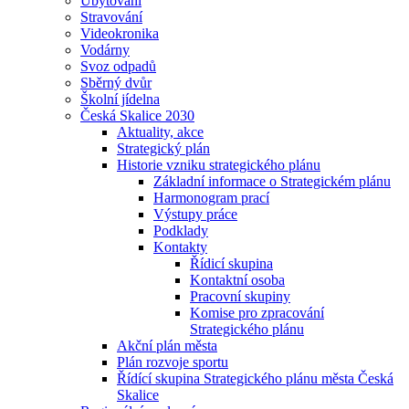
Ubytování
Stravování
Videokronika
Vodárny
Svoz odpadů
Sběrný dvůr
Školní jídelna
Česká Skalice 2030
Aktuality, akce
Strategický plán
Historie vzniku strategického plánu
Základní informace o Strategickém plánu
Harmonogram prací
Výstupy práce
Podklady
Kontakty
Řídicí skupina
Kontaktní osoba
Pracovní skupiny
Komise pro zpracování
Strategického plánu
Akční plán města
Plán rozvoje sportu
Řídící skupina Strategického plánu města Česká
Skalice