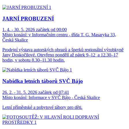
JARNÍ PROBUZENÍ
1. 4. - 30. 5. 2026 začátek od 00:00
Místo konání:
v Informačním centru - třída T. G. Masaryka 33,
Česká Skalice
Prodejní výstava autorských obrazů a šperků regionální výrobkyně
Jany Doskočilové. Otevřeno pondělí až pátek 9–12 a 12.30–17
hodin, v sobotu 8.30–11.30 hodin.
Nabídka letních táborů SVČ Bájo
26. 2. - 31. 5. 2026 začátek od 07:41
Místo konání:
Informace v SVČ Bájo - Česká Skalice
Letní příměstské a pobytové tábory pro děti.