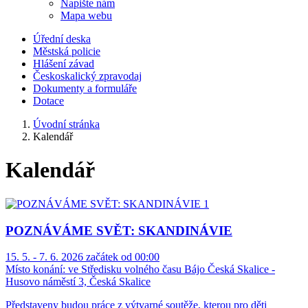
Napište nám
Mapa webu
Úřední deska
Městská policie
Hlášení závad
Českoskalický zpravodaj
Dokumenty a formuláře
Dotace
Úvodní stránka
Kalendář
Kalendář
POZNÁVÁME SVĚT: SKANDINÁVIE
15. 5. - 7. 6. 2026 začátek od 00:00
Místo konání:
ve Středisku volného času Bájo Česká Skalice -
Husovo náměstí 3, Česká Skalice
Představeny budou práce z výtvarné soutěže, kterou pro děti