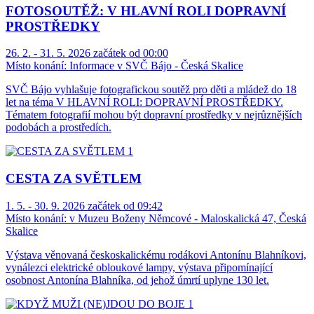
FOTOSOUTĚŽ: V HLAVNÍ ROLI DOPRAVNÍ
PROSTŘEDKY
26. 2. - 31. 5. 2026 začátek od 00:00
Místo konání:
Informace v SVČ Bájo - Česká Skalice
SVČ Bájo vyhlašuje fotografickou soutěž pro děti a mládež do 18
let na téma V HLAVNÍ ROLI: DOPRAVNÍ PROSTŘEDKY.
Tématem fotografií mohou být dopravní prostředky v nejrůznějších
podobách a prostředích.
CESTA ZA SVĚTLEM
1. 5. - 30. 9. 2026 začátek od 09:42
Místo konání:
v Muzeu Boženy Němcové - Maloskalická 47, Česká
Skalice
Výstava věnovaná českoskalickému rodákovi Antonínu Blahníkovi,
vynálezci elektrické obloukové lampy, výstava připomínající
osobnost Antonína Blahníka, od jehož úmrtí uplyne 130 let.