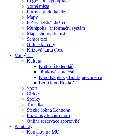
Regionální spolupráce
Volná místa
Firmy a podnikatelé
Mapy
Pečovatelská služba
Munipolis - informační systém
Mapa sběrných míst
Senior taxi
Online kamery
Krizová karta obce
Volný čas
Kultura
Kulturní kalendář
Jiřinkové slavnosti
Kino Kaplicky Boutique Cinema
Letní kino Rozkoš
Sport
Církve
Spolky
Turistika
Stezka Johna Lennona
Pozvánky k sousedům
Online rezervace sportovišť
Kontakty
Kontakty na MÚ