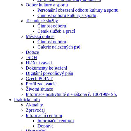
Odbor kultury a sportu
Personální obsazení odboru kultury a sportu
Činnost odboru kultury a sportu
Technické služby
Činnost odboru
Ceník služeb a prací
Městská policie
Činnost odboru
Galerie nalezených psů
Dotace
JSDH
Hlášení závad
Dokumenty ke stažení
Digitální povodňový plán
Czech POINT
Profil zadavatele
Životní situace
Informace poskytnuté dle zákona č. 106⁄1999 Sb.
Praktické info
Aktuality
Zpravodaj
Informační centrum
Informační centrum
Doprava