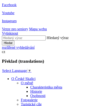
Facebook
Youtube
Instagram
Verze pro seniory
Mapa webu
Vytisknout
Hledaný výraz
Hledat
rozšířené vyhledávání
cz
Překlad (translations)
Select Language
▼
O České Skalici
O městě
Charakteristika města
Historie
Osobnosti
Fotogalerie
Turistické cíle