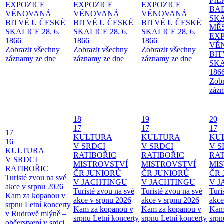
FI
EXPOZICE
EXPOZICE
EXPOZICE
BA
VĚNOVANÁ
VĚNOVANÁ
VĚNOVANÁ
SKA
BITVĚ U ČESKÉ
BITVĚ U ČESKÉ
BITVĚ U ČESKÉ
MĚ
SKALICE 28. 6.
SKALICE 28. 6.
SKALICE 28. 6.
EX
1866
1866
1866
VĚ
Zobrazit všechny
Zobrazit všechny
Zobrazit všechny
BIT
záznamy ze dne
záznamy ze dne
záznamy ze dne
SKA
186
Zobr
zázn
18
19
20
17
17
17
17
KULTURA
KULTURA
KU
16
V SRDCI
V SRDCI
V S
KULTURA
RATIBOŘIC
RATIBOŘIC
RAT
V SRDCI
MISTROVSTVÍ
MISTROVSTVÍ
MI
RATIBOŘIC
ČR JUNIORŮ
ČR JUNIORŮ
ČR 
Turisté zvou na své
V JACHTINGU
V JACHTINGU
V 
akce v srpnu 2026
Turisté zvou na své
Turisté zvou na své
Turi
Kam za kopanou v
akce v srpnu 2026
akce v srpnu 2026
akce
srpnu
Letní koncerty
Kam za kopanou v
Kam za kopanou v
Kam
v Rudrově mlýně –
srpnu
Letní koncerty
srpnu
Letní koncerty
srp
občerstvení v srdci