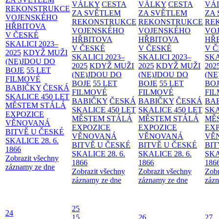
VÁLKY
CESTA
VÁLKY
CESTA
VÁ
REKONSTRUKCE
ZA SVĚTLEM
ZA SVĚTLEM
ZA
VOJENSKÉHO
REKONSTRUKCE
REKONSTRUKCE
RE
HŘBITOVA
VOJENSKÉHO
VOJENSKÉHO
VO
V ČESKÉ
HŘBITOVA
HŘBITOVA
HŘ
SKALICI 2023–
V ČESKÉ
V ČESKÉ
V 
2025
KDYŽ MUŽI
SKALICI 2023–
SKALICI 2023–
SKA
(NE)JDOU DO
2025
KDYŽ MUŽI
2025
KDYŽ MUŽI
202
BOJE
55 LET
(NE)JDOU DO
(NE)JDOU DO
(NE
FILMOVÉ
BOJE
55 LET
BOJE
55 LET
BO
BABIČKY
ČESKÁ
FILMOVÉ
FILMOVÉ
FI
SKALICE 450 LET
BABIČKY
ČESKÁ
BABIČKY
ČESKÁ
BA
MĚSTEM
STÁLÁ
SKALICE 450 LET
SKALICE 450 LET
SKA
EXPOZICE
MĚSTEM
STÁLÁ
MĚSTEM
STÁLÁ
MĚ
VĚNOVANÁ
EXPOZICE
EXPOZICE
EX
BITVĚ U ČESKÉ
VĚNOVANÁ
VĚNOVANÁ
VĚ
SKALICE 28. 6.
BITVĚ U ČESKÉ
BITVĚ U ČESKÉ
BIT
1866
SKALICE 28. 6.
SKALICE 28. 6.
SKA
Zobrazit všechny
1866
1866
186
záznamy ze dne
Zobrazit všechny
Zobrazit všechny
Zobr
záznamy ze dne
záznamy ze dne
zázn
25
24
15
26
27