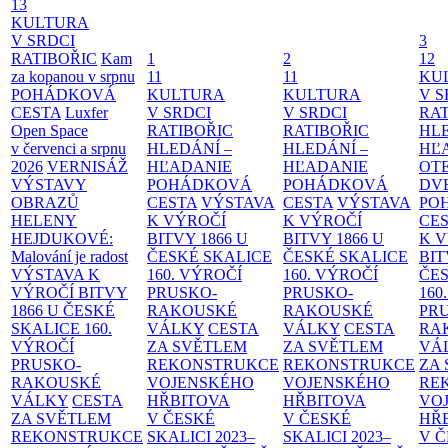
13
KULTURA
V SRDCI
3
RATIBOŘIC
Kam
1
2
12
za kopanou v srpnu
11
11
KU
POHÁDKOVÁ
KULTURA
KULTURA
V S
CESTA
Luxfer
V SRDCI
V SRDCI
RAT
Open Space
RATIBOŘIC
RATIBOŘIC
HLE
v červenci a srpnu
HLEDÁNÍ –
HLEDÁNÍ –
HĽ
2026
VERNISÁŽ
HĽADANIE
HĽADANIE
OT
VÝSTAVY
POHÁDKOVÁ
POHÁDKOVÁ
DV
OBRAZŮ
CESTA
VÝSTAVA
CESTA
VÝSTAVA
PO
HELENY
K VÝROČÍ
K VÝROČÍ
CE
HEJDUKOVÉ:
BITVY 1866 U
BITVY 1866 U
K 
Malování je radost
ČESKÉ SKALICE
ČESKÉ SKALICE
BIT
VÝSTAVA K
160. VÝROČÍ
160. VÝROČÍ
ČES
VÝROČÍ BITVY
PRUSKO-
PRUSKO-
160
1866 U ČESKÉ
RAKOUSKÉ
RAKOUSKÉ
PR
SKALICE
160.
VÁLKY
CESTA
VÁLKY
CESTA
RA
VÝROČÍ
ZA SVĚTLEM
ZA SVĚTLEM
VÁ
PRUSKO-
REKONSTRUKCE
REKONSTRUKCE
ZA
RAKOUSKÉ
VOJENSKÉHO
VOJENSKÉHO
RE
VÁLKY
CESTA
HŘBITOVA
HŘBITOVA
VO
ZA SVĚTLEM
V ČESKÉ
V ČESKÉ
HŘ
REKONSTRUKCE
SKALICI 2023–
SKALICI 2023–
V 