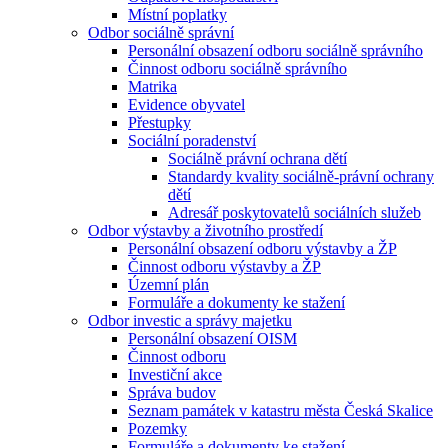
Místní poplatky
Odbor sociálně správní
Personální obsazení odboru sociálně správního
Činnost odboru sociálně správního
Matrika
Evidence obyvatel
Přestupky
Sociální poradenství
Sociálně právní ochrana dětí
Standardy kvality sociálně-právní ochrany
dětí
Adresář poskytovatelů sociálních služeb
Odbor výstavby a životního prostředí
Personální obsazení odboru výstavby a ŽP
Činnost odboru výstavby a ŽP
Územní plán
Formuláře a dokumenty ke stažení
Odbor investic a správy majetku
Personální obsazení OISM
Činnost odboru
Investiční akce
Správa budov
Seznam památek v katastru města Česká Skalice
Pozemky
Formuláře a dokumenty ke stažení