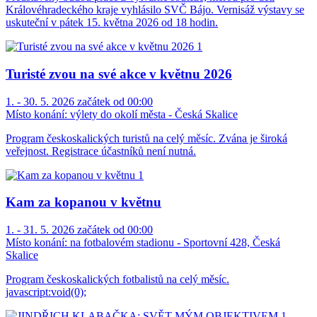
Královéhradeckého kraje vyhlásilo SVČ Bájo. Vernisáž výstavy se
uskuteční v pátek 15. května 2026 od 18 hodin.
Turisté zvou na své akce v květnu 2026
1. - 30. 5. 2026 začátek od 00:00
Místo konání:
výlety do okolí města - Česká Skalice
Program českoskalických turistů na celý měsíc. Zvána je široká
veřejnost. Registrace účastníků není nutná.
Kam za kopanou v květnu
1. - 31. 5. 2026 začátek od 00:00
Místo konání:
na fotbalovém stadionu - Sportovní 428, Česká
Skalice
Program českoskalických fotbalistů na celý měsíc.
javascript:void(0);