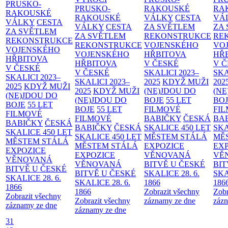
PRUSKO-
PRUSKO-
RAKOUSKÉ
RA
RAKOUSKÉ
RAKOUSKÉ
VÁLKY
CESTA
VÁ
VÁLKY
CESTA
VÁLKY
CESTA
ZA SVĚTLEM
ZA
ZA SVĚTLEM
ZA SVĚTLEM
REKONSTRUKCE
RE
REKONSTRUKCE
REKONSTRUKCE
VOJENSKÉHO
VO
VOJENSKÉHO
VOJENSKÉHO
HŘBITOVA
HŘ
HŘBITOVA
HŘBITOVA
V ČESKÉ
V 
V ČESKÉ
V ČESKÉ
SKALICI 2023–
SKA
SKALICI 2023–
SKALICI 2023–
2025
KDYŽ MUŽI
202
2025
KDYŽ MUŽI
2025
KDYŽ MUŽI
(NE)JDOU DO
(NE
(NE)JDOU DO
(NE)JDOU DO
BOJE
55 LET
BO
BOJE
55 LET
BOJE
55 LET
FILMOVÉ
FI
FILMOVÉ
FILMOVÉ
BABIČKY
ČESKÁ
BA
BABIČKY
ČESKÁ
BABIČKY
ČESKÁ
SKALICE 450 LET
SKA
SKALICE 450 LET
SKALICE 450 LET
MĚSTEM
STÁLÁ
MĚ
MĚSTEM
STÁLÁ
MĚSTEM
STÁLÁ
EXPOZICE
EX
EXPOZICE
EXPOZICE
VĚNOVANÁ
VĚ
VĚNOVANÁ
VĚNOVANÁ
BITVĚ U ČESKÉ
BIT
BITVĚ U ČESKÉ
BITVĚ U ČESKÉ
SKALICE 28. 6.
SKA
SKALICE 28. 6.
SKALICE 28. 6.
1866
186
1866
1866
Zobrazit všechny
Zobr
Zobrazit všechny
Zobrazit všechny
záznamy ze dne
zázn
záznamy ze dne
záznamy ze dne
31