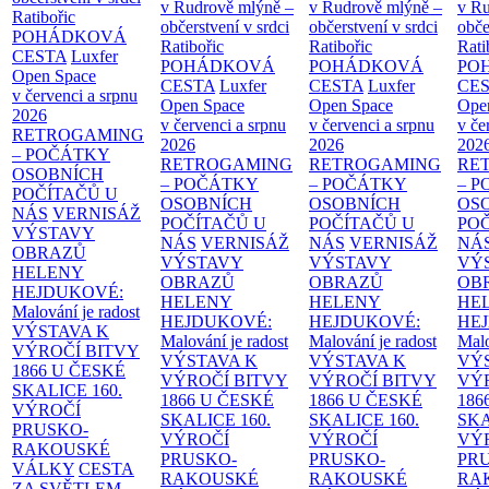
v Rudrově mlýně –
v Rudrově mlýně –
v Ru
Ratibořic
občerstvení v srdci
občerstvení v srdci
obče
POHÁDKOVÁ
Ratibořic
Ratibořic
Rati
CESTA
Luxfer
POHÁDKOVÁ
POHÁDKOVÁ
PO
Open Space
CESTA
Luxfer
CESTA
Luxfer
CE
v červenci a srpnu
Open Space
Open Space
Ope
2026
v červenci a srpnu
v červenci a srpnu
v če
RETROGAMING
2026
2026
202
– POČÁTKY
RETROGAMING
RETROGAMING
RE
OSOBNÍCH
– POČÁTKY
– POČÁTKY
– 
POČÍTAČŮ U
OSOBNÍCH
OSOBNÍCH
OS
NÁS
VERNISÁŽ
POČÍTAČŮ U
POČÍTAČŮ U
PO
VÝSTAVY
NÁS
VERNISÁŽ
NÁS
VERNISÁŽ
NÁ
OBRAZŮ
VÝSTAVY
VÝSTAVY
VÝ
HELENY
OBRAZŮ
OBRAZŮ
OB
HEJDUKOVÉ:
HELENY
HELENY
HE
Malování je radost
HEJDUKOVÉ:
HEJDUKOVÉ:
HE
VÝSTAVA K
Malování je radost
Malování je radost
Malo
VÝROČÍ BITVY
VÝSTAVA K
VÝSTAVA K
VÝ
1866 U ČESKÉ
VÝROČÍ BITVY
VÝROČÍ BITVY
VÝ
SKALICE
160.
1866 U ČESKÉ
1866 U ČESKÉ
186
VÝROČÍ
SKALICE
160.
SKALICE
160.
SK
PRUSKO-
VÝROČÍ
VÝROČÍ
VÝ
RAKOUSKÉ
PRUSKO-
PRUSKO-
PR
VÁLKY
CESTA
RAKOUSKÉ
RAKOUSKÉ
RA
ZA SVĚTLEM