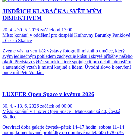
JINDŘICH KLABAČKA: SVĚT MÝM
OBJEKTIVEM
20. 4. - 30. 5. 2026 začátek od 17:00
Místo konání:
v oddělení pro dospělé Knihovny Barunky Panklové
- Česká Skalice
Zveme vás na vernisáž výstavy fotografií místního umělce, který
svým jedinečným pohledem zachycuje krásu i skryté příběhy našeho
okolí. Představí výběr snímků, které spojuje cit pro detail, atmosféru
a autentický vztah k místní krajině a lidem. Úvodní slovo k otevření
bude mít Petr Voldán.
LUXFER Open Space v květnu 2026
30. 4. - 13. 6. 2026 začátek od 00:00
Místo konání:
v Luxfer Open Space - Maloskalická 40, Česká
Skalice
Otevírací doba galerie čtvrtek–pátek 14–17 hodin, sobota 11–14
hodin, komentované prohlídky po domluvě na tel. 606 678 679.