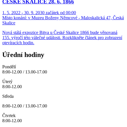
ČESKÉ SKALICE 28. 6. 1866
1. 5. 2022 - 30. 9. 2030 začátek od 00:00
Místo konání:
v Muzeu Boženy Němcové - Maloskalická 47, Česká
Skalice
Nová stálá expozice Bitva u České Skalice 1866 bude věnovaná
155. výročí této válečné události. Rozklikněte článek pro zobrazení
otevíracích hodin.
Úřední hodiny
Pondělí
8:00-12.00 / 13.00-17.00
Úterý
8:00-12.00
Středa
8:00-12.00 / 13.00-17.00
Čtvrtek
8:00-12.00