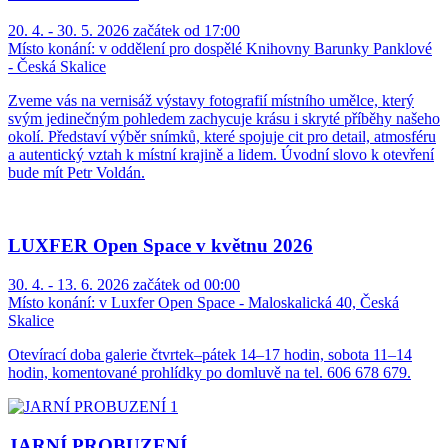
20. 4. - 30. 5. 2026 začátek od 17:00
Místo konání:
v oddělení pro dospělé Knihovny Barunky Panklové
- Česká Skalice
Zveme vás na vernisáž výstavy fotografií místního umělce, který
svým jedinečným pohledem zachycuje krásu i skryté příběhy našeho
okolí. Představí výběr snímků, které spojuje cit pro detail, atmosféru
a autentický vztah k místní krajině a lidem. Úvodní slovo k otevření
bude mít Petr Voldán.
LUXFER Open Space v květnu 2026
30. 4. - 13. 6. 2026 začátek od 00:00
Místo konání:
v Luxfer Open Space - Maloskalická 40, Česká
Skalice
Otevírací doba galerie čtvrtek–pátek 14–17 hodin, sobota 11–14
hodin, komentované prohlídky po domluvě na tel. 606 678 679.
JARNÍ PROBUZENÍ