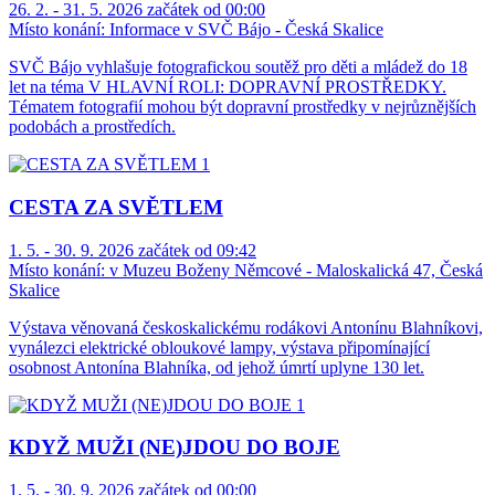
26. 2. - 31. 5. 2026 začátek od 00:00
Místo konání:
Informace v SVČ Bájo - Česká Skalice
SVČ Bájo vyhlašuje fotografickou soutěž pro děti a mládež do 18
let na téma V HLAVNÍ ROLI: DOPRAVNÍ PROSTŘEDKY.
Tématem fotografií mohou být dopravní prostředky v nejrůznějších
podobách a prostředích.
CESTA ZA SVĚTLEM
1. 5. - 30. 9. 2026 začátek od 09:42
Místo konání:
v Muzeu Boženy Němcové - Maloskalická 47, Česká
Skalice
Výstava věnovaná českoskalickému rodákovi Antonínu Blahníkovi,
vynálezci elektrické obloukové lampy, výstava připomínající
osobnost Antonína Blahníka, od jehož úmrtí uplyne 130 let.
KDYŽ MUŽI (NE)JDOU DO BOJE
1. 5. - 30. 9. 2026 začátek od 00:00