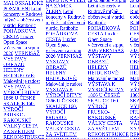
ZÁPIS NA VÝLET
za kopanou v srpnu
za k
MALOSKALICKÉ
NA ZÁMEK
Letní koncerty v
Letn
POSVÍCENÍ
Letní
ŽLEBY
Letní
Rudrově mlýně –
Rud
koncerty v Rudrově
koncerty v Rudrově
občerstvení v srdci
obče
mlýně – občerstvení
mlýně – občerstvení
Ratibořic
Rati
v srdci Ratibořic
v srdci Ratibořic
POHÁDKOVÁ
PO
POHÁDKOVÁ
POHÁDKOVÁ
CESTA
Luxfer
CE
CESTA
Luxfer
CESTA
Luxfer
Open Space
Ope
Open Space
Open Space
v červenci a srpnu
v če
v červenci a srpnu
v červenci a srpnu
2026
VERNISÁŽ
202
2026
VERNISÁŽ
2026
VERNISÁŽ
VÝSTAVY
VÝ
VÝSTAVY
VÝSTAVY
OBRAZŮ
OB
OBRAZŮ
OBRAZŮ
HELENY
HE
HELENY
HELENY
HEJDUKOVÉ:
HE
HEJDUKOVÉ:
HEJDUKOVÉ:
Malování je radost
Malo
Malování je radost
Malování je radost
VÝSTAVA K
VÝ
VÝSTAVA K
VÝSTAVA K
VÝROČÍ BITVY
VÝ
VÝROČÍ BITVY
VÝROČÍ BITVY
1866 U ČESKÉ
186
1866 U ČESKÉ
1866 U ČESKÉ
SKALICE
160.
SK
SKALICE
160.
SKALICE
160.
VÝROČÍ
VÝ
VÝROČÍ
VÝROČÍ
PRUSKO-
PR
PRUSKO-
PRUSKO-
RAKOUSKÉ
RA
RAKOUSKÉ
RAKOUSKÉ
VÁLKY
CESTA
VÁ
VÁLKY
CESTA
VÁLKY
CESTA
ZA SVĚTLEM
ZA
ZA SVĚTLEM
ZA SVĚTLEM
REKONSTRUKCE
RE
REKONSTRUKCE