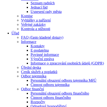
Seznam radních
Jednací řád
Usnesení rady města
Komise
Vyhlášky a nařízení
Veřejné zakázky
Kontrola a stížnosti
Úřad
FAQ (často kladené dotazy)
Informace
Kontakty
E-podatelna
Povinné informace
Výroční zpráva
Informace o zpracování osobních údajů (GDPR)
Úřední deska
Ceník služeb a poplatků
Odbor tajemníka
Personální obsazení odboru tajemníka MěÚ
Činnost odboru tajemníka
Odbor finanční
Personální obsazení odboru finančního
Činnost odboru finančního
Rozpočty
Odpadové hospodářství