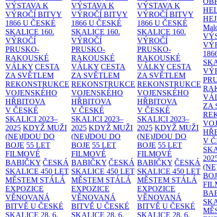
OB
VÝSTAVA K
VÝSTAVA K
VÝSTAVA K
HE
VÝROČÍ BITVY
VÝROČÍ BITVY
VÝROČÍ BITVY
HE
1866 U ČESKÉ
1866 U ČESKÉ
1866 U ČESKÉ
Malo
SKALICE
160.
SKALICE
160.
SKALICE
160.
VÝ
VÝROČÍ
VÝROČÍ
VÝROČÍ
VÝ
PRUSKO-
PRUSKO-
PRUSKO-
186
RAKOUSKÉ
RAKOUSKÉ
RAKOUSKÉ
SK
VÁLKY
CESTA
VÁLKY
CESTA
VÁLKY
CESTA
VÝ
ZA SVĚTLEM
ZA SVĚTLEM
ZA SVĚTLEM
PR
REKONSTRUKCE
REKONSTRUKCE
REKONSTRUKCE
RA
VOJENSKÉHO
VOJENSKÉHO
VOJENSKÉHO
VÁ
HŘBITOVA
HŘBITOVA
HŘBITOVA
ZA
V ČESKÉ
V ČESKÉ
V ČESKÉ
RE
SKALICI 2023–
SKALICI 2023–
SKALICI 2023–
VO
2025
KDYŽ MUŽI
2025
KDYŽ MUŽI
2025
KDYŽ MUŽI
HŘ
(NE)JDOU DO
(NE)JDOU DO
(NE)JDOU DO
V 
BOJE
55 LET
BOJE
55 LET
BOJE
55 LET
SKA
FILMOVÉ
FILMOVÉ
FILMOVÉ
202
BABIČKY
ČESKÁ
BABIČKY
ČESKÁ
BABIČKY
ČESKÁ
(NE
SKALICE 450 LET
SKALICE 450 LET
SKALICE 450 LET
BO
MĚSTEM
STÁLÁ
MĚSTEM
STÁLÁ
MĚSTEM
STÁLÁ
FI
EXPOZICE
EXPOZICE
EXPOZICE
BA
VĚNOVANÁ
VĚNOVANÁ
VĚNOVANÁ
SKA
BITVĚ U ČESKÉ
BITVĚ U ČESKÉ
BITVĚ U ČESKÉ
MĚ
SKALICE 28. 6.
SKALICE 28. 6.
SKALICE 28. 6.