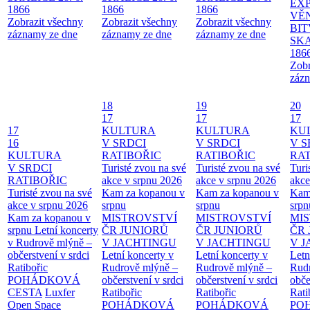
EX
1866
1866
1866
VĚ
Zobrazit všechny
Zobrazit všechny
Zobrazit všechny
BIT
záznamy ze dne
záznamy ze dne
záznamy ze dne
SKA
186
Zobr
zázn
18
19
20
17
17
17
17
KULTURA
KULTURA
KU
16
V SRDCI
V SRDCI
V S
KULTURA
RATIBOŘIC
RATIBOŘIC
RAT
V SRDCI
Turisté zvou na své
Turisté zvou na své
Turi
RATIBOŘIC
akce v srpnu 2026
akce v srpnu 2026
akce
Turisté zvou na své
Kam za kopanou v
Kam za kopanou v
Kam
akce v srpnu 2026
srpnu
srpnu
srpn
Kam za kopanou v
MISTROVSTVÍ
MISTROVSTVÍ
MI
srpnu
Letní koncerty
ČR JUNIORŮ
ČR JUNIORŮ
ČR 
v Rudrově mlýně –
V JACHTINGU
V JACHTINGU
V 
občerstvení v srdci
Letní koncerty v
Letní koncerty v
Letn
Ratibořic
Rudrově mlýně –
Rudrově mlýně –
Rud
POHÁDKOVÁ
občerstvení v srdci
občerstvení v srdci
obče
CESTA
Luxfer
Ratibořic
Ratibořic
Rati
Open Space
POHÁDKOVÁ
POHÁDKOVÁ
PO