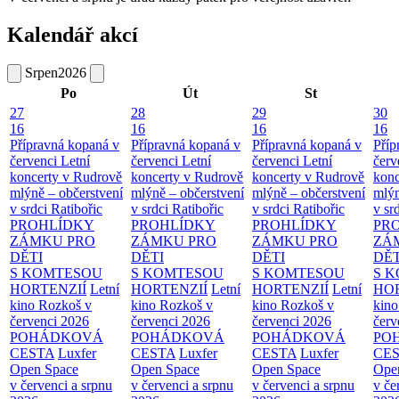
Kalendář akcí
Srpen
2026
Po
Út
St
27
28
29
30
16
16
16
16
Přípravná kopaná v
Přípravná kopaná v
Přípravná kopaná v
Příp
červenci
Letní
červenci
Letní
červenci
Letní
červ
koncerty v Rudrově
koncerty v Rudrově
koncerty v Rudrově
konc
mlýně – občerstvení
mlýně – občerstvení
mlýně – občerstvení
mlýn
v srdci Ratibořic
v srdci Ratibořic
v srdci Ratibořic
v sr
PROHLÍDKY
PROHLÍDKY
PROHLÍDKY
PR
ZÁMKU PRO
ZÁMKU PRO
ZÁMKU PRO
ZÁ
DĚTI
DĚTI
DĚTI
DĚT
S KOMTESOU
S KOMTESOU
S KOMTESOU
S 
HORTENZIÍ
Letní
HORTENZIÍ
Letní
HORTENZIÍ
Letní
HOR
kino Rozkoš v
kino Rozkoš v
kino Rozkoš v
kino
červenci 2026
červenci 2026
červenci 2026
červ
POHÁDKOVÁ
POHÁDKOVÁ
POHÁDKOVÁ
PO
CESTA
Luxfer
CESTA
Luxfer
CESTA
Luxfer
CE
Open Space
Open Space
Open Space
Ope
v červenci a srpnu
v červenci a srpnu
v červenci a srpnu
v če