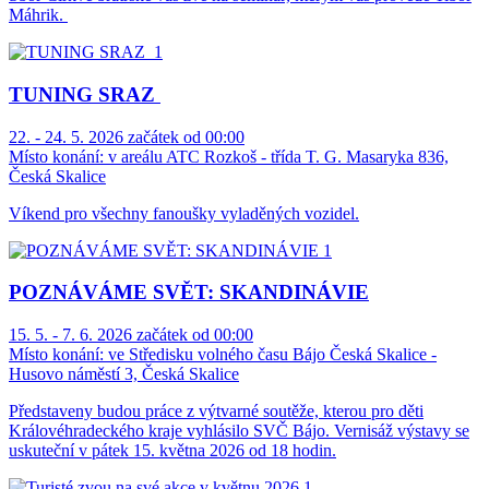
Máhrik.
TUNING SRAZ
22. - 24. 5. 2026 začátek od 00:00
Místo konání:
v areálu ATC Rozkoš - třída T. G. Masaryka 836,
Česká Skalice
Víkend pro všechny fanoušky vyladěných vozidel.
POZNÁVÁME SVĚT: SKANDINÁVIE
15. 5. - 7. 6. 2026 začátek od 00:00
Místo konání:
ve Středisku volného času Bájo Česká Skalice -
Husovo náměstí 3, Česká Skalice
Představeny budou práce z výtvarné soutěže, kterou pro děti
Královéhradeckého kraje vyhlásilo SVČ Bájo. Vernisáž výstavy se
uskuteční v pátek 15. května 2026 od 18 hodin.