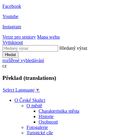
Facebook
Youtube
Instagram
Verze pro seniory
Mapa webu
Vytisknout
Hledaný výraz
Hledat
rozšířené vyhledávání
cz
Překlad (translations)
Select Language
▼
O České Skalici
O městě
Charakteristika města
Historie
Osobnosti
Fotogalerie
Turistické cíle