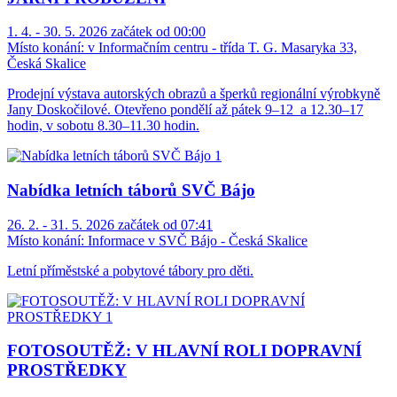
1. 4. - 30. 5. 2026 začátek od 00:00
Místo konání:
v Informačním centru - třída T. G. Masaryka 33,
Česká Skalice
Prodejní výstava autorských obrazů a šperků regionální výrobkyně
Jany Doskočilové. Otevřeno pondělí až pátek 9–12 a 12.30–17
hodin, v sobotu 8.30–11.30 hodin.
Nabídka letních táborů SVČ Bájo
26. 2. - 31. 5. 2026 začátek od 07:41
Místo konání:
Informace v SVČ Bájo - Česká Skalice
Letní příměstské a pobytové tábory pro děti.
FOTOSOUTĚŽ: V HLAVNÍ ROLI DOPRAVNÍ
PROSTŘEDKY