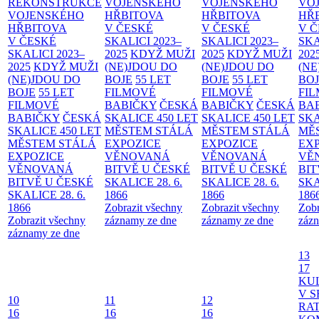
REKONSTRUKCE
VOJENSKÉHO
VOJENSKÉHO
VO
VOJENSKÉHO
HŘBITOVA
HŘBITOVA
HŘ
HŘBITOVA
V ČESKÉ
V ČESKÉ
V 
V ČESKÉ
SKALICI 2023–
SKALICI 2023–
SKA
SKALICI 2023–
2025
KDYŽ MUŽI
2025
KDYŽ MUŽI
202
2025
KDYŽ MUŽI
(NE)JDOU DO
(NE)JDOU DO
(NE
(NE)JDOU DO
BOJE
55 LET
BOJE
55 LET
BO
BOJE
55 LET
FILMOVÉ
FILMOVÉ
FI
FILMOVÉ
BABIČKY
ČESKÁ
BABIČKY
ČESKÁ
BA
BABIČKY
ČESKÁ
SKALICE 450 LET
SKALICE 450 LET
SKA
SKALICE 450 LET
MĚSTEM
STÁLÁ
MĚSTEM
STÁLÁ
MĚ
MĚSTEM
STÁLÁ
EXPOZICE
EXPOZICE
EX
EXPOZICE
VĚNOVANÁ
VĚNOVANÁ
VĚ
VĚNOVANÁ
BITVĚ U ČESKÉ
BITVĚ U ČESKÉ
BIT
BITVĚ U ČESKÉ
SKALICE 28. 6.
SKALICE 28. 6.
SKA
SKALICE 28. 6.
1866
1866
186
1866
Zobrazit všechny
Zobrazit všechny
Zobr
Zobrazit všechny
záznamy ze dne
záznamy ze dne
zázn
záznamy ze dne
13
17
KU
V S
10
11
12
RAT
16
16
16