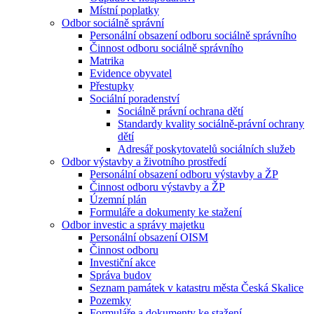
Místní poplatky
Odbor sociálně správní
Personální obsazení odboru sociálně správního
Činnost odboru sociálně správního
Matrika
Evidence obyvatel
Přestupky
Sociální poradenství
Sociálně právní ochrana dětí
Standardy kvality sociálně-právní ochrany
dětí
Adresář poskytovatelů sociálních služeb
Odbor výstavby a životního prostředí
Personální obsazení odboru výstavby a ŽP
Činnost odboru výstavby a ŽP
Územní plán
Formuláře a dokumenty ke stažení
Odbor investic a správy majetku
Personální obsazení OISM
Činnost odboru
Investiční akce
Správa budov
Seznam památek v katastru města Česká Skalice
Pozemky
Formuláře a dokumenty ke stažení