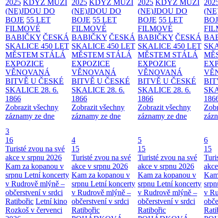
2025
KDYŽ MUŽI
2025
KDYŽ MUŽI
2025
KDYŽ MUŽI
202
(NE)JDOU DO
(NE)JDOU DO
(NE)JDOU DO
(NE
BOJE
55 LET
BOJE
55 LET
BOJE
55 LET
BO
FILMOVÉ
FILMOVÉ
FILMOVÉ
FI
BABIČKY
ČESKÁ
BABIČKY
ČESKÁ
BABIČKY
ČESKÁ
BA
SKALICE 450 LET
SKALICE 450 LET
SKALICE 450 LET
SKA
MĚSTEM
STÁLÁ
MĚSTEM
STÁLÁ
MĚSTEM
STÁLÁ
MĚ
EXPOZICE
EXPOZICE
EXPOZICE
EX
VĚNOVANÁ
VĚNOVANÁ
VĚNOVANÁ
VĚ
BITVĚ U ČESKÉ
BITVĚ U ČESKÉ
BITVĚ U ČESKÉ
BIT
SKALICE 28. 6.
SKALICE 28. 6.
SKALICE 28. 6.
SKA
1866
1866
1866
186
Zobrazit všechny
Zobrazit všechny
Zobrazit všechny
Zobr
záznamy ze dne
záznamy ze dne
záznamy ze dne
zázn
3
16
4
5
6
Turisté zvou na své
15
15
15
akce v srpnu 2026
Turisté zvou na své
Turisté zvou na své
Turi
Kam za kopanou v
akce v srpnu 2026
akce v srpnu 2026
akce
srpnu
Letní koncerty
Kam za kopanou v
Kam za kopanou v
Kam
v Rudrově mlýně –
srpnu
Letní koncerty
srpnu
Letní koncerty
srp
občerstvení v srdci
v Rudrově mlýně –
v Rudrově mlýně –
v Ru
Ratibořic
Letní kino
občerstvení v srdci
občerstvení v srdci
obče
Rozkoš v červenci
Ratibořic
Ratibořic
Rati