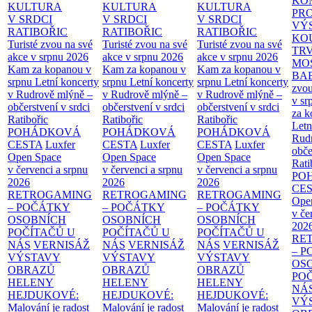
KO
KULTURA
KULTURA
KULTURA
PR
V SRDCI
V SRDCI
V SRDCI
VÝ
RATIBOŘIC
RATIBOŘIC
RATIBOŘIC
KO
Turisté zvou na své
Turisté zvou na své
Turisté zvou na své
TR
akce v srpnu 2026
akce v srpnu 2026
akce v srpnu 2026
MO
Kam za kopanou v
Kam za kopanou v
Kam za kopanou v
BA
srpnu
Letní koncerty
srpnu
Letní koncerty
srpnu
Letní koncerty
zvou
v Rudrově mlýně –
v Rudrově mlýně –
v Rudrově mlýně –
v sr
občerstvení v srdci
občerstvení v srdci
občerstvení v srdci
za k
Ratibořic
Ratibořic
Ratibořic
Letn
POHÁDKOVÁ
POHÁDKOVÁ
POHÁDKOVÁ
Rud
CESTA
Luxfer
CESTA
Luxfer
CESTA
Luxfer
obče
Open Space
Open Space
Open Space
Rati
v červenci a srpnu
v červenci a srpnu
v červenci a srpnu
PO
2026
2026
2026
CE
RETROGAMING
RETROGAMING
RETROGAMING
Ope
– POČÁTKY
– POČÁTKY
– POČÁTKY
v če
OSOBNÍCH
OSOBNÍCH
OSOBNÍCH
202
POČÍTAČŮ U
POČÍTAČŮ U
POČÍTAČŮ U
RE
NÁS
VERNISÁŽ
NÁS
VERNISÁŽ
NÁS
VERNISÁŽ
– 
VÝSTAVY
VÝSTAVY
VÝSTAVY
OS
OBRAZŮ
OBRAZŮ
OBRAZŮ
PO
HELENY
HELENY
HELENY
NÁ
HEJDUKOVÉ:
HEJDUKOVÉ:
HEJDUKOVÉ:
VÝ
Malování je radost
Malování je radost
Malování je radost