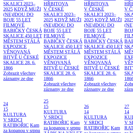
SKALICI 2023–
HŘBITOVA
HŘBITOVA
HŘ
2025
KDYŽ MUŽI
V ČESKÉ
V ČESKÉ
V 
(NE)JDOU DO
SKALICI 2023–
SKALICI 2023–
SKA
BOJE
55 LET
2025
KDYŽ MUŽI
2025
KDYŽ MUŽI
202
FILMOVÉ
(NE)JDOU DO
(NE)JDOU DO
(NE
BABIČKY
ČESKÁ
BOJE
55 LET
BOJE
55 LET
BO
SKALICE 450 LET
FILMOVÉ
FILMOVÉ
FI
MĚSTEM
STÁLÁ
BABIČKY
ČESKÁ
BABIČKY
ČESKÁ
BA
EXPOZICE
SKALICE 450 LET
SKALICE 450 LET
SKA
VĚNOVANÁ
MĚSTEM
STÁLÁ
MĚSTEM
STÁLÁ
MĚ
BITVĚ U ČESKÉ
EXPOZICE
EXPOZICE
EX
SKALICE 28. 6.
VĚNOVANÁ
VĚNOVANÁ
VĚ
1866
BITVĚ U ČESKÉ
BITVĚ U ČESKÉ
BIT
Zobrazit všechny
SKALICE 28. 6.
SKALICE 28. 6.
SKA
záznamy ze dne
1866
1866
186
Zobrazit všechny
Zobrazit všechny
Zobr
záznamy ze dne
záznamy ze dne
zázn
25
24
15
26
27
15
KULTURA
14
14
KULTURA
V SRDCI
KULTURA
KU
V SRDCI
RATIBOŘIC
Kam
V SRDCI
V S
RATIBOŘIC
Kam
za kopanou v srpnu
RATIBOŘIC
Kam
RAT
za kopanou v srpnu