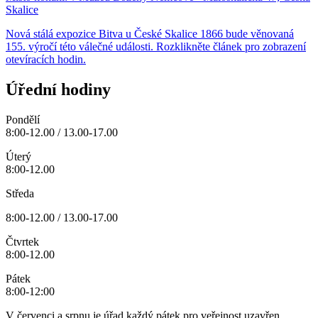
Skalice
Nová stálá expozice Bitva u České Skalice 1866 bude věnovaná
155. výročí této válečné události. Rozklikněte článek pro zobrazení
otevíracích hodin.
Úřední hodiny
Pondělí
8:00-12.00 / 13.00-17.00
Úterý
8:00-12.00
Středa
8:00-12.00 / 13.00-17.00
Čtvrtek
8:00-12.00
Pátek
8:00-12:00
V červenci a srpnu je úřad každý pátek pro veřejnost uzavřen