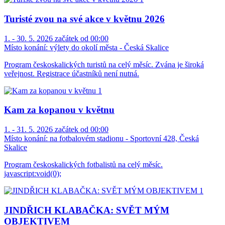
Turisté zvou na své akce v květnu 2026
1. - 30. 5. 2026 začátek od 00:00
Místo konání:
výlety do okolí města - Česká Skalice
Program českoskalických turistů na celý měsíc. Zvána je široká
veřejnost. Registrace účastníků není nutná.
Kam za kopanou v květnu
1. - 31. 5. 2026 začátek od 00:00
Místo konání:
na fotbalovém stadionu - Sportovní 428, Česká
Skalice
Program českoskalických fotbalistů na celý měsíc.
javascript:void(0);
JINDŘICH KLABAČKA: SVĚT MÝM
OBJEKTIVEM