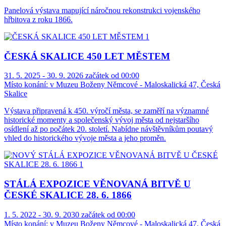
Panelová výstava mapující náročnou rekonstrukci vojenského
hřbitova z roku 1866.
ČESKÁ SKALICE 450 LET MĚSTEM
31. 5. 2025 - 30. 9. 2026 začátek od 00:00
Místo konání:
v Muzeu Boženy Němcové - Maloskalická 47, Česká
Skalice
Výstava připravená k 450. výročí města, se zaměří na významné
historické momenty a společenský vývoj města od nejstaršího
osídlení až po počátek 20. století. Nabídne návštěvníkům poutavý
vhled do historického vývoje města a jeho proměn.
STÁLÁ EXPOZICE VĚNOVANÁ BITVĚ U
ČESKÉ SKALICE 28. 6. 1866
1. 5. 2022 - 30. 9. 2030 začátek od 00:00
Místo konání:
v Muzeu Boženy Němcové - Maloskalická 47, Česká