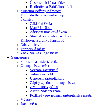
Českoskalické památky
Ratibořice a Babiččino údolí
Muzeum Boženy Němcové
Přehrada Rozkoš a autokemp
Školství
Základní škola
Mateřská škola
Základní umělecká škola
Středisko volného času Bájo
Knihovna Barunky Panklové
Zdravotnictví
Partnerská města
Znak, vlajka a logo města
Samospráva
Starostka a místostarostka
Zastupitelstvo města
Seznam zastupitelů
Jednací řád ZM
Usnesení zastupitelstva
Zápisy z jednání zastupitelstva
ZM online vysílání
Archiv videozáznamů
Podklady pro jednání zastupitelstva města
Výbory
Rada města