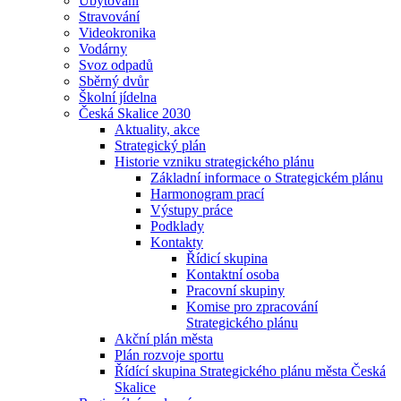
Ubytování
Stravování
Videokronika
Vodárny
Svoz odpadů
Sběrný dvůr
Školní jídelna
Česká Skalice 2030
Aktuality, akce
Strategický plán
Historie vzniku strategického plánu
Základní informace o Strategickém plánu
Harmonogram prací
Výstupy práce
Podklady
Kontakty
Řídicí skupina
Kontaktní osoba
Pracovní skupiny
Komise pro zpracování
Strategického plánu
Akční plán města
Plán rozvoje sportu
Řídící skupina Strategického plánu města Česká
Skalice