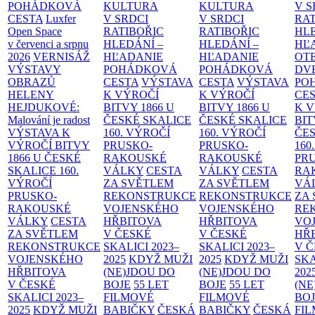
POHÁDKOVÁ
KULTURA
KULTURA
V S
CESTA
Luxfer
V SRDCI
V SRDCI
RAT
Open Space
RATIBOŘIC
RATIBOŘIC
HLE
v červenci a srpnu
HLEDÁNÍ –
HLEDÁNÍ –
HĽ
2026
VERNISÁŽ
HĽADANIE
HĽADANIE
OT
VÝSTAVY
POHÁDKOVÁ
POHÁDKOVÁ
DV
OBRAZŮ
CESTA
VÝSTAVA
CESTA
VÝSTAVA
PO
HELENY
K VÝROČÍ
K VÝROČÍ
CE
HEJDUKOVÉ:
BITVY 1866 U
BITVY 1866 U
K 
Malování je radost
ČESKÉ SKALICE
ČESKÉ SKALICE
BIT
VÝSTAVA K
160. VÝROČÍ
160. VÝROČÍ
ČES
VÝROČÍ BITVY
PRUSKO-
PRUSKO-
160
1866 U ČESKÉ
RAKOUSKÉ
RAKOUSKÉ
PR
SKALICE
160.
VÁLKY
CESTA
VÁLKY
CESTA
RA
VÝROČÍ
ZA SVĚTLEM
ZA SVĚTLEM
VÁ
PRUSKO-
REKONSTRUKCE
REKONSTRUKCE
ZA
RAKOUSKÉ
VOJENSKÉHO
VOJENSKÉHO
RE
VÁLKY
CESTA
HŘBITOVA
HŘBITOVA
VO
ZA SVĚTLEM
V ČESKÉ
V ČESKÉ
HŘ
REKONSTRUKCE
SKALICI 2023–
SKALICI 2023–
V 
VOJENSKÉHO
2025
KDYŽ MUŽI
2025
KDYŽ MUŽI
SKA
HŘBITOVA
(NE)JDOU DO
(NE)JDOU DO
202
V ČESKÉ
BOJE
55 LET
BOJE
55 LET
(NE
SKALICI 2023–
FILMOVÉ
FILMOVÉ
BO
2025
KDYŽ MUŽI
BABIČKY
ČESKÁ
BABIČKY
ČESKÁ
FI