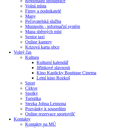
Regionální spolupráce
Volná místa
Firmy a podnikatelé
Mapy
Pečovatelská služba
Munipolis - informační systém
Mapa sběrných míst
Senior taxi
Online kamery
Krizová karta obce
Volný čas
Kultura
Kulturní kalendář
Jiřinkové slavnosti
Kino Kaplicky Boutique Cinema
Letní kino Rozkoš
Sport
Církve
Spolky
Turistika
Stezka Johna Lennona
Pozvánky k sousedům
Online rezervace sportovišť
Kontakty
Kontakty na MÚ