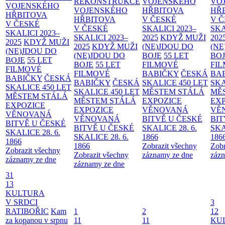
REKONSTRUKCE
VOJENSKÉHO
VO
VOJENSKÉHO
VOJENSKÉHO
HŘBITOVA
HŘ
HŘBITOVA
HŘBITOVA
V ČESKÉ
V 
V ČESKÉ
V ČESKÉ
SKALICI 2023–
SKA
SKALICI 2023–
SKALICI 2023–
2025
KDYŽ MUŽI
202
2025
KDYŽ MUŽI
2025
KDYŽ MUŽI
(NE)JDOU DO
(NE
(NE)JDOU DO
(NE)JDOU DO
BOJE
55 LET
BO
BOJE
55 LET
BOJE
55 LET
FILMOVÉ
FI
FILMOVÉ
FILMOVÉ
BABIČKY
ČESKÁ
BA
BABIČKY
ČESKÁ
BABIČKY
ČESKÁ
SKALICE 450 LET
SKA
SKALICE 450 LET
SKALICE 450 LET
MĚSTEM
STÁLÁ
MĚ
MĚSTEM
STÁLÁ
MĚSTEM
STÁLÁ
EXPOZICE
EX
EXPOZICE
EXPOZICE
VĚNOVANÁ
VĚ
VĚNOVANÁ
VĚNOVANÁ
BITVĚ U ČESKÉ
BIT
BITVĚ U ČESKÉ
BITVĚ U ČESKÉ
SKALICE 28. 6.
SKA
SKALICE 28. 6.
SKALICE 28. 6.
1866
186
1866
1866
Zobrazit všechny
Zobr
Zobrazit všechny
Zobrazit všechny
záznamy ze dne
zázn
záznamy ze dne
záznamy ze dne
31
13
KULTURA
V SRDCI
3
RATIBOŘIC
Kam
1
2
12
za kopanou v srpnu
11
11
KU