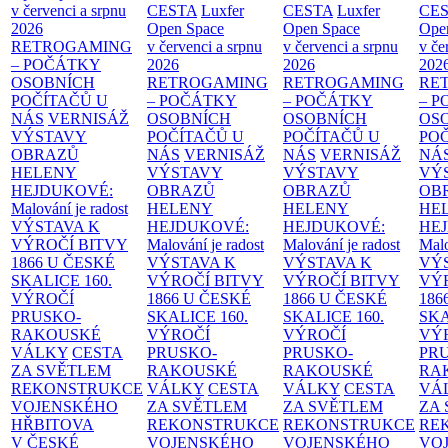
v červenci a srpnu
CESTA
Luxfer
CESTA
Luxfer
CE
2026
Open Space
Open Space
Ope
RETROGAMING
v červenci a srpnu
v červenci a srpnu
v če
– POČÁTKY
2026
2026
202
OSOBNÍCH
RETROGAMING
RETROGAMING
RE
POČÍTAČŮ U
– POČÁTKY
– POČÁTKY
– 
NÁS
VERNISÁŽ
OSOBNÍCH
OSOBNÍCH
OS
VÝSTAVY
POČÍTAČŮ U
POČÍTAČŮ U
PO
OBRAZŮ
NÁS
VERNISÁŽ
NÁS
VERNISÁŽ
NÁ
HELENY
VÝSTAVY
VÝSTAVY
VÝ
HEJDUKOVÉ:
OBRAZŮ
OBRAZŮ
OB
Malování je radost
HELENY
HELENY
HE
VÝSTAVA K
HEJDUKOVÉ:
HEJDUKOVÉ:
HE
VÝROČÍ BITVY
Malování je radost
Malování je radost
Malo
1866 U ČESKÉ
VÝSTAVA K
VÝSTAVA K
VÝ
SKALICE
160.
VÝROČÍ BITVY
VÝROČÍ BITVY
VÝ
VÝROČÍ
1866 U ČESKÉ
1866 U ČESKÉ
186
PRUSKO-
SKALICE
160.
SKALICE
160.
SK
RAKOUSKÉ
VÝROČÍ
VÝROČÍ
VÝ
VÁLKY
CESTA
PRUSKO-
PRUSKO-
PR
ZA SVĚTLEM
RAKOUSKÉ
RAKOUSKÉ
RA
REKONSTRUKCE
VÁLKY
CESTA
VÁLKY
CESTA
VÁ
VOJENSKÉHO
ZA SVĚTLEM
ZA SVĚTLEM
ZA
HŘBITOVA
REKONSTRUKCE
REKONSTRUKCE
RE
V ČESKÉ
VOJENSKÉHO
VOJENSKÉHO
VO