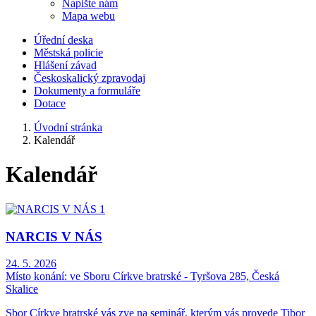
Napište nám
Mapa webu
Úřední deska
Městská policie
Hlášení závad
Českoskalický zpravodaj
Dokumenty a formuláře
Dotace
Úvodní stránka
Kalendář
Kalendář
NARCIS V NÁS
24. 5. 2026
Místo konání:
ve Sboru Církve bratrské - Tyršova 285, Česká
Skalice
Sbor Církve bratrské vás zve na seminář, kterým vás provede Tibor