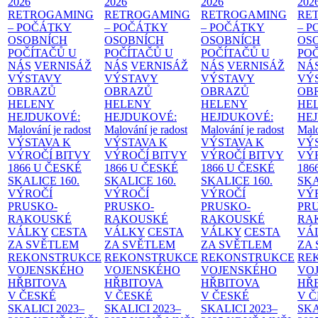
2026
2026
2026
202
RETROGAMING
RETROGAMING
RETROGAMING
RE
– POČÁTKY
– POČÁTKY
– POČÁTKY
– 
OSOBNÍCH
OSOBNÍCH
OSOBNÍCH
OS
POČÍTAČŮ U
POČÍTAČŮ U
POČÍTAČŮ U
PO
NÁS
VERNISÁŽ
NÁS
VERNISÁŽ
NÁS
VERNISÁŽ
NÁ
VÝSTAVY
VÝSTAVY
VÝSTAVY
VÝ
OBRAZŮ
OBRAZŮ
OBRAZŮ
OB
HELENY
HELENY
HELENY
HE
HEJDUKOVÉ:
HEJDUKOVÉ:
HEJDUKOVÉ:
HE
Malování je radost
Malování je radost
Malování je radost
Malo
VÝSTAVA K
VÝSTAVA K
VÝSTAVA K
VÝ
VÝROČÍ BITVY
VÝROČÍ BITVY
VÝROČÍ BITVY
VÝ
1866 U ČESKÉ
1866 U ČESKÉ
1866 U ČESKÉ
186
SKALICE
160.
SKALICE
160.
SKALICE
160.
SK
VÝROČÍ
VÝROČÍ
VÝROČÍ
VÝ
PRUSKO-
PRUSKO-
PRUSKO-
PR
RAKOUSKÉ
RAKOUSKÉ
RAKOUSKÉ
RA
VÁLKY
CESTA
VÁLKY
CESTA
VÁLKY
CESTA
VÁ
ZA SVĚTLEM
ZA SVĚTLEM
ZA SVĚTLEM
ZA
REKONSTRUKCE
REKONSTRUKCE
REKONSTRUKCE
RE
VOJENSKÉHO
VOJENSKÉHO
VOJENSKÉHO
VO
HŘBITOVA
HŘBITOVA
HŘBITOVA
HŘ
V ČESKÉ
V ČESKÉ
V ČESKÉ
V 
SKALICI 2023–
SKALICI 2023–
SKALICI 2023–
SKA