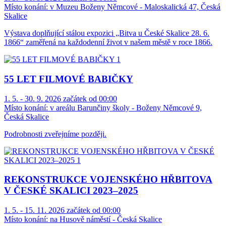
Místo konání:
v Muzeu Boženy Němcové - Maloskalická 47, Česká
Skalice
Výstava doplňující stálou expozici „Bitva u České Skalice 28. 6.
1866“ zaměřená na každodenní život v našem městě v roce 1866.
55 LET FILMOVÉ BABIČKY
1. 5. - 30. 9. 2026 začátek od 00:00
Místo konání:
v areálu Barunčiny školy - Boženy Němcové 9,
Česká Skalice
Podrobnosti zveřejníme později.
REKONSTRUKCE VOJENSKÉHO HŘBITOVA
V ČESKÉ SKALICI 2023–2025
1. 5. - 15. 11. 2026 začátek od 00:00
Místo konání:
na Husově náměstí - Česká Skalice