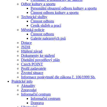
Odbor kultury a sportu
Personální obsazení odboru kultury a sportu
Činnost odboru kultury a sportu
Technické služby
Činnost odboru
Ceník služeb a prací
Městská policie
Činnost odboru
Galerie nalezených psů
Dotace
JSDH
Hlášení závad
Dokumenty ke stažení
Digitální povodňový plán
Czech POINT
Profil zadavatele
Životní situace
Informace poskytnuté dle zákona č. 106⁄1999 Sb.
Praktické info
Aktuality
Zpravodaj
Informační centrum
Informační centrum
Doprava