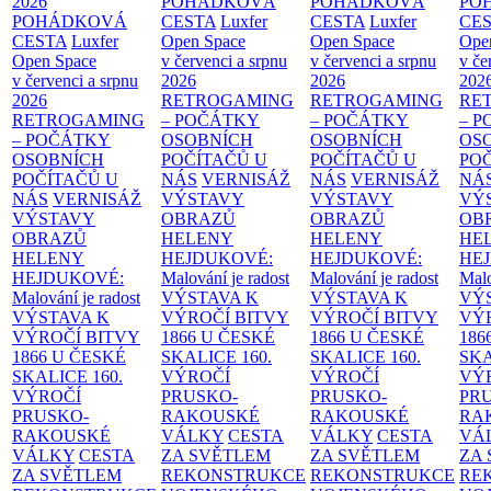
2026
POHÁDKOVÁ
POHÁDKOVÁ
PO
POHÁDKOVÁ
CESTA
Luxfer
CESTA
Luxfer
CE
CESTA
Luxfer
Open Space
Open Space
Ope
Open Space
v červenci a srpnu
v červenci a srpnu
v če
v červenci a srpnu
2026
2026
202
2026
RETROGAMING
RETROGAMING
RE
RETROGAMING
– POČÁTKY
– POČÁTKY
– 
– POČÁTKY
OSOBNÍCH
OSOBNÍCH
OS
OSOBNÍCH
POČÍTAČŮ U
POČÍTAČŮ U
PO
POČÍTAČŮ U
NÁS
VERNISÁŽ
NÁS
VERNISÁŽ
NÁ
NÁS
VERNISÁŽ
VÝSTAVY
VÝSTAVY
VÝ
VÝSTAVY
OBRAZŮ
OBRAZŮ
OB
OBRAZŮ
HELENY
HELENY
HE
HELENY
HEJDUKOVÉ:
HEJDUKOVÉ:
HE
HEJDUKOVÉ:
Malování je radost
Malování je radost
Malo
Malování je radost
VÝSTAVA K
VÝSTAVA K
VÝ
VÝSTAVA K
VÝROČÍ BITVY
VÝROČÍ BITVY
VÝ
VÝROČÍ BITVY
1866 U ČESKÉ
1866 U ČESKÉ
186
1866 U ČESKÉ
SKALICE
160.
SKALICE
160.
SK
SKALICE
160.
VÝROČÍ
VÝROČÍ
VÝ
VÝROČÍ
PRUSKO-
PRUSKO-
PR
PRUSKO-
RAKOUSKÉ
RAKOUSKÉ
RA
RAKOUSKÉ
VÁLKY
CESTA
VÁLKY
CESTA
VÁ
VÁLKY
CESTA
ZA SVĚTLEM
ZA SVĚTLEM
ZA
ZA SVĚTLEM
REKONSTRUKCE
REKONSTRUKCE
RE