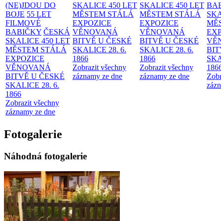
(NE)JDOU DO
SKALICE 450 LET
SKALICE 450 LET
BA
BOJE
55 LET
MĚSTEM
STÁLÁ
MĚSTEM
STÁLÁ
SKA
FILMOVÉ
EXPOZICE
EXPOZICE
MĚ
BABIČKY
ČESKÁ
VĚNOVANÁ
VĚNOVANÁ
EX
SKALICE 450 LET
BITVĚ U ČESKÉ
BITVĚ U ČESKÉ
VĚ
MĚSTEM
STÁLÁ
SKALICE 28. 6.
SKALICE 28. 6.
BIT
EXPOZICE
1866
1866
SKA
VĚNOVANÁ
Zobrazit všechny
Zobrazit všechny
186
BITVĚ U ČESKÉ
záznamy ze dne
záznamy ze dne
Zobr
SKALICE 28. 6.
zázn
1866
Zobrazit všechny
záznamy ze dne
Fotogalerie
Náhodná fotogalerie