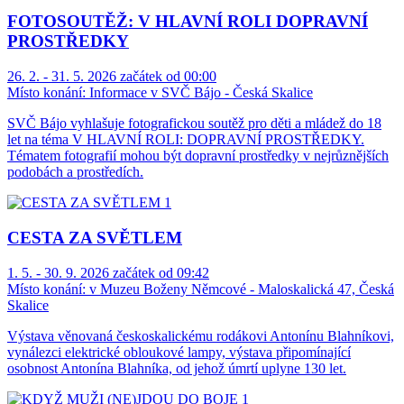
FOTOSOUTĚŽ: V HLAVNÍ ROLI DOPRAVNÍ
PROSTŘEDKY
26. 2. - 31. 5. 2026 začátek od 00:00
Místo konání:
Informace v SVČ Bájo - Česká Skalice
SVČ Bájo vyhlašuje fotografickou soutěž pro děti a mládež do 18
let na téma V HLAVNÍ ROLI: DOPRAVNÍ PROSTŘEDKY.
Tématem fotografií mohou být dopravní prostředky v nejrůznějších
podobách a prostředích.
CESTA ZA SVĚTLEM
1. 5. - 30. 9. 2026 začátek od 09:42
Místo konání:
v Muzeu Boženy Němcové - Maloskalická 47, Česká
Skalice
Výstava věnovaná českoskalickému rodákovi Antonínu Blahníkovi,
vynálezci elektrické obloukové lampy, výstava připomínající
osobnost Antonína Blahníka, od jehož úmrtí uplyne 130 let.