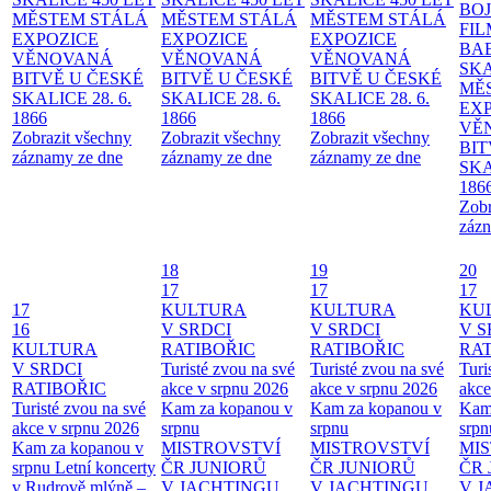
BO
MĚSTEM
STÁLÁ
MĚSTEM
STÁLÁ
MĚSTEM
STÁLÁ
FI
EXPOZICE
EXPOZICE
EXPOZICE
BA
VĚNOVANÁ
VĚNOVANÁ
VĚNOVANÁ
SKA
BITVĚ U ČESKÉ
BITVĚ U ČESKÉ
BITVĚ U ČESKÉ
MĚ
SKALICE 28. 6.
SKALICE 28. 6.
SKALICE 28. 6.
EX
1866
1866
1866
VĚ
Zobrazit všechny
Zobrazit všechny
Zobrazit všechny
BIT
záznamy ze dne
záznamy ze dne
záznamy ze dne
SKA
186
Zobr
zázn
18
19
20
17
17
17
17
KULTURA
KULTURA
KU
16
V SRDCI
V SRDCI
V S
KULTURA
RATIBOŘIC
RATIBOŘIC
RAT
V SRDCI
Turisté zvou na své
Turisté zvou na své
Turi
RATIBOŘIC
akce v srpnu 2026
akce v srpnu 2026
akce
Turisté zvou na své
Kam za kopanou v
Kam za kopanou v
Kam
akce v srpnu 2026
srpnu
srpnu
srpn
Kam za kopanou v
MISTROVSTVÍ
MISTROVSTVÍ
MI
srpnu
Letní koncerty
ČR JUNIORŮ
ČR JUNIORŮ
ČR 
v Rudrově mlýně –
V JACHTINGU
V JACHTINGU
V 