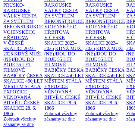
PRUSKO-
RAKOUSKÉ
RAKOUSKÉ
RA
RAKOUSKÉ
VÁLKY
CESTA
VÁLKY
CESTA
VÁ
VÁLKY
CESTA
ZA SVĚTLEM
ZA SVĚTLEM
ZA
ZA SVĚTLEM
REKONSTRUKCE
REKONSTRUKCE
RE
REKONSTRUKCE
VOJENSKÉHO
VOJENSKÉHO
VO
VOJENSKÉHO
HŘBITOVA
HŘBITOVA
HŘ
HŘBITOVA
V ČESKÉ
V ČESKÉ
V 
V ČESKÉ
SKALICI 2023–
SKALICI 2023–
SKA
SKALICI 2023–
2025
KDYŽ MUŽI
2025
KDYŽ MUŽI
202
2025
KDYŽ MUŽI
(NE)JDOU DO
(NE)JDOU DO
(NE
(NE)JDOU DO
BOJE
55 LET
BOJE
55 LET
BO
BOJE
55 LET
FILMOVÉ
FILMOVÉ
FI
FILMOVÉ
BABIČKY
ČESKÁ
BABIČKY
ČESKÁ
BA
BABIČKY
ČESKÁ
SKALICE 450 LET
SKALICE 450 LET
SKA
SKALICE 450 LET
MĚSTEM
STÁLÁ
MĚSTEM
STÁLÁ
MĚ
MĚSTEM
STÁLÁ
EXPOZICE
EXPOZICE
EX
EXPOZICE
VĚNOVANÁ
VĚNOVANÁ
VĚ
VĚNOVANÁ
BITVĚ U ČESKÉ
BITVĚ U ČESKÉ
BIT
BITVĚ U ČESKÉ
SKALICE 28. 6.
SKALICE 28. 6.
SKA
SKALICE 28. 6.
1866
1866
186
1866
Zobrazit všechny
Zobrazit všechny
Zobr
Zobrazit všechny
záznamy ze dne
záznamy ze dne
zázn
záznamy ze dne