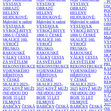
– 
VÝSTAVY
VÝSTAVY
VÝSTAVY
OS
OBRAZŮ
OBRAZŮ
OBRAZŮ
PO
HELENY
HELENY
HELENY
NÁ
HEJDUKOVÉ:
HEJDUKOVÉ:
HEJDUKOVÉ:
VÝ
Malování je radost
Malování je radost
Malování je radost
OB
VÝSTAVA K
VÝSTAVA K
VÝSTAVA K
HE
VÝROČÍ BITVY
VÝROČÍ BITVY
VÝROČÍ BITVY
HE
1866 U ČESKÉ
1866 U ČESKÉ
1866 U ČESKÉ
Malo
SKALICE
160.
SKALICE
160.
SKALICE
160.
VÝ
VÝROČÍ
VÝROČÍ
VÝROČÍ
VÝ
PRUSKO-
PRUSKO-
PRUSKO-
186
RAKOUSKÉ
RAKOUSKÉ
RAKOUSKÉ
SK
VÁLKY
CESTA
VÁLKY
CESTA
VÁLKY
CESTA
VÝ
ZA SVĚTLEM
ZA SVĚTLEM
ZA SVĚTLEM
PR
REKONSTRUKCE
REKONSTRUKCE
REKONSTRUKCE
RA
VOJENSKÉHO
VOJENSKÉHO
VOJENSKÉHO
VÁ
HŘBITOVA
HŘBITOVA
HŘBITOVA
ZA
V ČESKÉ
V ČESKÉ
V ČESKÉ
RE
SKALICI 2023–
SKALICI 2023–
SKALICI 2023–
VO
2025
KDYŽ MUŽI
2025
KDYŽ MUŽI
2025
KDYŽ MUŽI
HŘ
(NE)JDOU DO
(NE)JDOU DO
(NE)JDOU DO
V 
BOJE
55 LET
BOJE
55 LET
BOJE
55 LET
SKA
FILMOVÉ
FILMOVÉ
FILMOVÉ
202
BABIČKY
ČESKÁ
BABIČKY
ČESKÁ
BABIČKY
ČESKÁ
(NE
SKALICE 450 LET
SKALICE 450 LET
SKALICE 450 LET