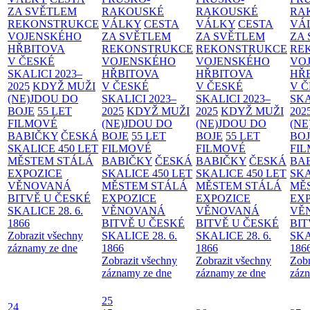
ZA SVĚTLEM
RAKOUSKÉ
RAKOUSKÉ
RA
REKONSTRUKCE
VÁLKY
CESTA
VÁLKY
CESTA
VÁ
VOJENSKÉHO
ZA SVĚTLEM
ZA SVĚTLEM
ZA
HŘBITOVA
REKONSTRUKCE
REKONSTRUKCE
RE
V ČESKÉ
VOJENSKÉHO
VOJENSKÉHO
VO
SKALICI 2023–
HŘBITOVA
HŘBITOVA
HŘ
2025
KDYŽ MUŽI
V ČESKÉ
V ČESKÉ
V 
(NE)JDOU DO
SKALICI 2023–
SKALICI 2023–
SKA
BOJE
55 LET
2025
KDYŽ MUŽI
2025
KDYŽ MUŽI
202
FILMOVÉ
(NE)JDOU DO
(NE)JDOU DO
(NE
BABIČKY
ČESKÁ
BOJE
55 LET
BOJE
55 LET
BO
SKALICE 450 LET
FILMOVÉ
FILMOVÉ
FI
MĚSTEM
STÁLÁ
BABIČKY
ČESKÁ
BABIČKY
ČESKÁ
BA
EXPOZICE
SKALICE 450 LET
SKALICE 450 LET
SKA
VĚNOVANÁ
MĚSTEM
STÁLÁ
MĚSTEM
STÁLÁ
MĚ
BITVĚ U ČESKÉ
EXPOZICE
EXPOZICE
EX
SKALICE 28. 6.
VĚNOVANÁ
VĚNOVANÁ
VĚ
1866
BITVĚ U ČESKÉ
BITVĚ U ČESKÉ
BIT
Zobrazit všechny
SKALICE 28. 6.
SKALICE 28. 6.
SKA
záznamy ze dne
1866
1866
186
Zobrazit všechny
Zobrazit všechny
Zobr
záznamy ze dne
záznamy ze dne
zázn
25
24