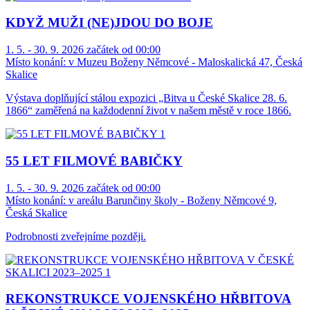
KDYŽ MUŽI (NE)JDOU DO BOJE
1. 5. - 30. 9. 2026 začátek od 00:00
Místo konání:
v Muzeu Boženy Němcové - Maloskalická 47, Česká
Skalice
Výstava doplňující stálou expozici „Bitva u České Skalice 28. 6.
1866“ zaměřená na každodenní život v našem městě v roce 1866.
55 LET FILMOVÉ BABIČKY
1. 5. - 30. 9. 2026 začátek od 00:00
Místo konání:
v areálu Barunčiny školy - Boženy Němcové 9,
Česká Skalice
Podrobnosti zveřejníme později.
REKONSTRUKCE VOJENSKÉHO HŘBITOVA