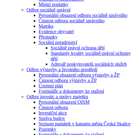
Místní poplatky
Odbor sociálně správní
Personální obsazení odboru sociálně správního
Činnost odboru sociálně správního
Matrika
Evidence obyvatel
Přestupky
Sociální poradenství
Sociálně právní ochrana dětí
Standardy kvality sociálně-právní ochrany
dětí
Adresář poskytovatelů sociálních služeb
Odbor výstavby a životního prostředí
Personální obsazení odboru výstavby a ŽP
Činnost odboru výstavby a ŽP
Územní plán
Formuláře a dokumenty ke stažení
Odbor investic a správy majetku
Personální obsazení OISM
Činnost odboru
Investiční akce
Správa budov
Seznam památek v katastru města Česká Skalice
Pozemky
Formuláře a dokumenty ke stažení