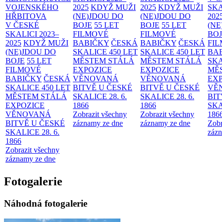
VOJENSKÉHO
2025
KDYŽ MUŽI
2025
KDYŽ MUŽI
SKA
HŘBITOVA
(NE)JDOU DO
(NE)JDOU DO
202
V ČESKÉ
BOJE
55 LET
BOJE
55 LET
(NE
SKALICI 2023–
FILMOVÉ
FILMOVÉ
BO
2025
KDYŽ MUŽI
BABIČKY
ČESKÁ
BABIČKY
ČESKÁ
FI
(NE)JDOU DO
SKALICE 450 LET
SKALICE 450 LET
BA
BOJE
55 LET
MĚSTEM
STÁLÁ
MĚSTEM
STÁLÁ
SKA
FILMOVÉ
EXPOZICE
EXPOZICE
MĚ
BABIČKY
ČESKÁ
VĚNOVANÁ
VĚNOVANÁ
EX
SKALICE 450 LET
BITVĚ U ČESKÉ
BITVĚ U ČESKÉ
VĚ
MĚSTEM
STÁLÁ
SKALICE 28. 6.
SKALICE 28. 6.
BIT
EXPOZICE
1866
1866
SKA
VĚNOVANÁ
Zobrazit všechny
Zobrazit všechny
186
BITVĚ U ČESKÉ
záznamy ze dne
záznamy ze dne
Zobr
SKALICE 28. 6.
zázn
1866
Zobrazit všechny
záznamy ze dne
Fotogalerie
Náhodná fotogalerie