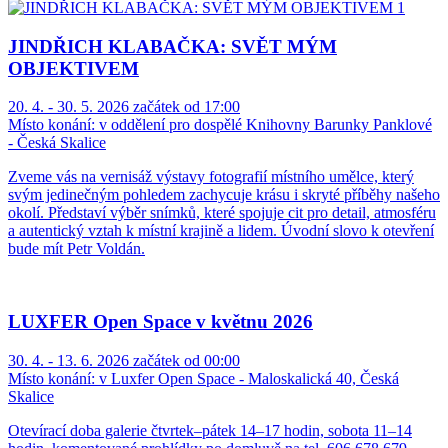
JINDŘICH KLABAČKA: SVĚT MÝM
OBJEKTIVEM
20. 4. - 30. 5. 2026 začátek od 17:00
Místo konání:
v oddělení pro dospělé Knihovny Barunky Panklové
- Česká Skalice
Zveme vás na vernisáž výstavy fotografií místního umělce, který
svým jedinečným pohledem zachycuje krásu i skryté příběhy našeho
okolí. Představí výběr snímků, které spojuje cit pro detail, atmosféru
a autentický vztah k místní krajině a lidem. Úvodní slovo k otevření
bude mít Petr Voldán.
LUXFER Open Space v květnu 2026
30. 4. - 13. 6. 2026 začátek od 00:00
Místo konání:
v Luxfer Open Space - Maloskalická 40, Česká
Skalice
Otevírací doba galerie čtvrtek–pátek 14–17 hodin, sobota 11–14