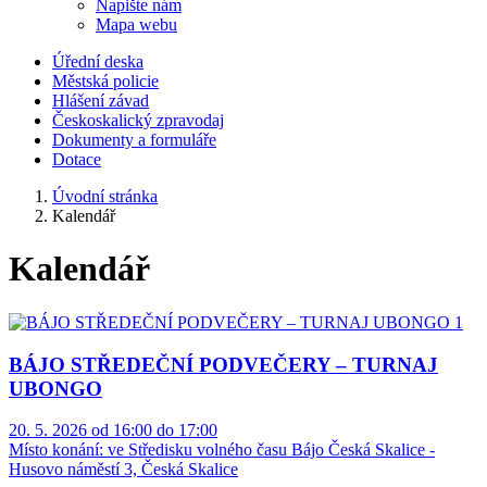
Napište nám
Mapa webu
Úřední deska
Městská policie
Hlášení závad
Českoskalický zpravodaj
Dokumenty a formuláře
Dotace
Úvodní stránka
Kalendář
Kalendář
BÁJO STŘEDEČNÍ PODVEČERY – TURNAJ
UBONGO
20. 5. 2026 od 16:00 do 17:00
Místo konání:
ve Středisku volného času Bájo Česká Skalice -
Husovo náměstí 3, Česká Skalice