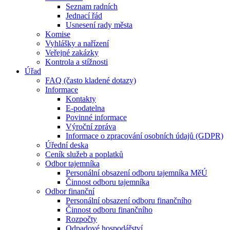
Seznam radních
Jednací řád
Usnesení rady města
Komise
Vyhlášky a nařízení
Veřejné zakázky
Kontrola a stížnosti
Úřad
FAQ (často kladené dotazy)
Informace
Kontakty
E-podatelna
Povinné informace
Výroční zpráva
Informace o zpracování osobních údajů (GDPR)
Úřední deska
Ceník služeb a poplatků
Odbor tajemníka
Personální obsazení odboru tajemníka MěÚ
Činnost odboru tajemníka
Odbor finanční
Personální obsazení odboru finančního
Činnost odboru finančního
Rozpočty
Odpadové hospodářství