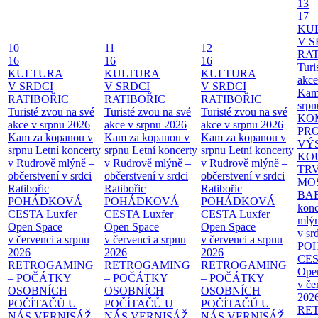
13
17
KU
V S
10
11
12
RAT
16
16
16
Turi
KULTURA
KULTURA
KULTURA
akce
V SRDCI
V SRDCI
V SRDCI
Kam
RATIBOŘIC
RATIBOŘIC
RATIBOŘIC
srpn
Turisté zvou na své
Turisté zvou na své
Turisté zvou na své
KO
akce v srpnu 2026
akce v srpnu 2026
akce v srpnu 2026
PR
Kam za kopanou v
Kam za kopanou v
Kam za kopanou v
VÝ
srpnu
Letní koncerty
srpnu
Letní koncerty
srpnu
Letní koncerty
KO
v Rudrově mlýně –
v Rudrově mlýně –
v Rudrově mlýně –
TR
občerstvení v srdci
občerstvení v srdci
občerstvení v srdci
MO
Ratibořic
Ratibořic
Ratibořic
BA
POHÁDKOVÁ
POHÁDKOVÁ
POHÁDKOVÁ
konc
CESTA
Luxfer
CESTA
Luxfer
CESTA
Luxfer
mlýn
Open Space
Open Space
Open Space
v sr
v červenci a srpnu
v červenci a srpnu
v červenci a srpnu
PO
2026
2026
2026
CE
RETROGAMING
RETROGAMING
RETROGAMING
Ope
– POČÁTKY
– POČÁTKY
– POČÁTKY
v če
OSOBNÍCH
OSOBNÍCH
OSOBNÍCH
202
POČÍTAČŮ U
POČÍTAČŮ U
POČÍTAČŮ U
RE
NÁS
VERNISÁŽ
NÁS
VERNISÁŽ
NÁS
VERNISÁŽ