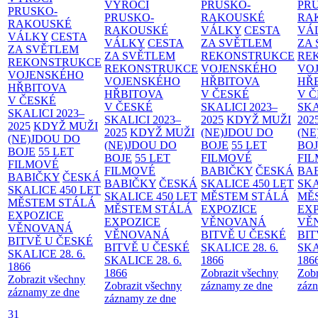
VÝROČÍ
PRUSKO-
PR
PRUSKO-
PRUSKO-
RAKOUSKÉ
RA
RAKOUSKÉ
RAKOUSKÉ
VÁLKY
CESTA
VÁ
VÁLKY
CESTA
VÁLKY
CESTA
ZA SVĚTLEM
ZA
ZA SVĚTLEM
ZA SVĚTLEM
REKONSTRUKCE
RE
REKONSTRUKCE
REKONSTRUKCE
VOJENSKÉHO
VO
VOJENSKÉHO
VOJENSKÉHO
HŘBITOVA
HŘ
HŘBITOVA
HŘBITOVA
V ČESKÉ
V 
V ČESKÉ
V ČESKÉ
SKALICI 2023–
SKA
SKALICI 2023–
SKALICI 2023–
2025
KDYŽ MUŽI
202
2025
KDYŽ MUŽI
2025
KDYŽ MUŽI
(NE)JDOU DO
(NE
(NE)JDOU DO
(NE)JDOU DO
BOJE
55 LET
BO
BOJE
55 LET
BOJE
55 LET
FILMOVÉ
FI
FILMOVÉ
FILMOVÉ
BABIČKY
ČESKÁ
BA
BABIČKY
ČESKÁ
BABIČKY
ČESKÁ
SKALICE 450 LET
SKA
SKALICE 450 LET
SKALICE 450 LET
MĚSTEM
STÁLÁ
MĚ
MĚSTEM
STÁLÁ
MĚSTEM
STÁLÁ
EXPOZICE
EX
EXPOZICE
EXPOZICE
VĚNOVANÁ
VĚ
VĚNOVANÁ
VĚNOVANÁ
BITVĚ U ČESKÉ
BIT
BITVĚ U ČESKÉ
BITVĚ U ČESKÉ
SKALICE 28. 6.
SKA
SKALICE 28. 6.
SKALICE 28. 6.
1866
186
1866
1866
Zobrazit všechny
Zobr
Zobrazit všechny
Zobrazit všechny
záznamy ze dne
zázn
záznamy ze dne
záznamy ze dne
31