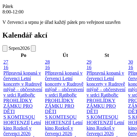
Pátek
8:00-12:00
V červenci a srpnu je úřad každý pátek pro veřejnost uzavřen
Kalendář akcí
Srpen
2026
Po
Út
St
27
28
29
30
16
16
16
16
Přípravná kopaná v
Přípravná kopaná v
Přípravná kopaná v
Příp
červenci
Letní
červenci
Letní
červenci
Letní
červ
koncerty v Rudrově
koncerty v Rudrově
koncerty v Rudrově
konc
mlýně – občerstvení
mlýně – občerstvení
mlýně – občerstvení
mlýn
v srdci Ratibořic
v srdci Ratibořic
v srdci Ratibořic
v sr
PROHLÍDKY
PROHLÍDKY
PROHLÍDKY
PR
ZÁMKU PRO
ZÁMKU PRO
ZÁMKU PRO
ZÁ
DĚTI
DĚTI
DĚTI
DĚT
S KOMTESOU
S KOMTESOU
S KOMTESOU
S 
HORTENZIÍ
Letní
HORTENZIÍ
Letní
HORTENZIÍ
Letní
HOR
kino Rozkoš v
kino Rozkoš v
kino Rozkoš v
kino
červenci 2026
červenci 2026
červenci 2026
červ