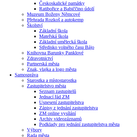
Českoskalické památky
Ratibořice a Babiččino údolí
Muzeum Boženy Němcové
Přehrada Rozkoš a autokemp
Školství
Základní škola
Mateřská škola
Základní umělecká škola
Středisko volného času Bájo
Knihovna Barunky Panklové
Zdravotnictví
Partnerská města
Znak, vlajka a logo města
Samospráva
Starostka a místostarostka
Zastupitelstvo města
Seznam zastupitelů
Jednací řád ZM
Usnesení zastupitelstva
Zápisy z jednání zastupitelstva
ZM online vysílání
Archiv videozáznamů
Podklady pro jednání zastupitelstva města
Výbory
Rada města