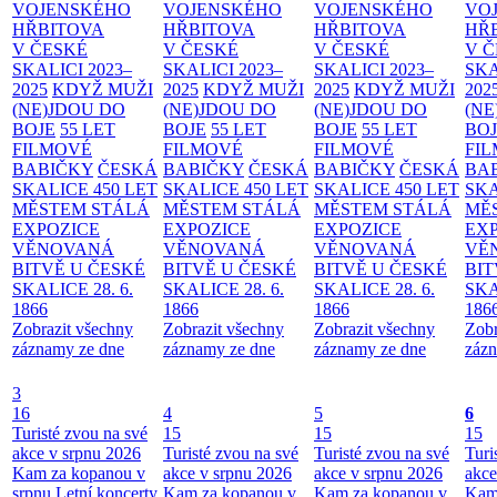
VOJENSKÉHO
VOJENSKÉHO
VOJENSKÉHO
VO
HŘBITOVA
HŘBITOVA
HŘBITOVA
HŘ
V ČESKÉ
V ČESKÉ
V ČESKÉ
V 
SKALICI 2023–
SKALICI 2023–
SKALICI 2023–
SKA
2025
KDYŽ MUŽI
2025
KDYŽ MUŽI
2025
KDYŽ MUŽI
202
(NE)JDOU DO
(NE)JDOU DO
(NE)JDOU DO
(NE
BOJE
55 LET
BOJE
55 LET
BOJE
55 LET
BO
FILMOVÉ
FILMOVÉ
FILMOVÉ
FI
BABIČKY
ČESKÁ
BABIČKY
ČESKÁ
BABIČKY
ČESKÁ
BA
SKALICE 450 LET
SKALICE 450 LET
SKALICE 450 LET
SKA
MĚSTEM
STÁLÁ
MĚSTEM
STÁLÁ
MĚSTEM
STÁLÁ
MĚ
EXPOZICE
EXPOZICE
EXPOZICE
EX
VĚNOVANÁ
VĚNOVANÁ
VĚNOVANÁ
VĚ
BITVĚ U ČESKÉ
BITVĚ U ČESKÉ
BITVĚ U ČESKÉ
BIT
SKALICE 28. 6.
SKALICE 28. 6.
SKALICE 28. 6.
SKA
1866
1866
1866
186
Zobrazit všechny
Zobrazit všechny
Zobrazit všechny
Zobr
záznamy ze dne
záznamy ze dne
záznamy ze dne
zázn
3
16
4
5
6
Turisté zvou na své
15
15
15
akce v srpnu 2026
Turisté zvou na své
Turisté zvou na své
Turi
Kam za kopanou v
akce v srpnu 2026
akce v srpnu 2026
akce
srpnu
Letní koncerty
Kam za kopanou v
Kam za kopanou v
Kam