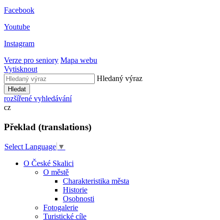
Facebook
Youtube
Instagram
Verze pro seniory
Mapa webu
Vytisknout
Hledaný výraz
Hledat
rozšířené vyhledávání
cz
Překlad (translations)
Select Language
▼
O České Skalici
O městě
Charakteristika města
Historie
Osobnosti
Fotogalerie
Turistické cíle