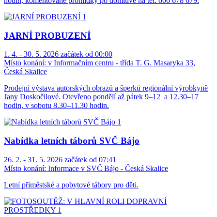
hodin, komentované prohlídky po domluvě na tel. 606 678 679.
JARNÍ PROBUZENÍ
1. 4. - 30. 5. 2026 začátek od 00:00
Místo konání:
v Informačním centru - třída T. G. Masaryka 33,
Česká Skalice
Prodejní výstava autorských obrazů a šperků regionální výrobkyně
Jany Doskočilové. Otevřeno pondělí až pátek 9–12 a 12.30–17
hodin, v sobotu 8.30–11.30 hodin.
Nabídka letních táborů SVČ Bájo
26. 2. - 31. 5. 2026 začátek od 07:41
Místo konání:
Informace v SVČ Bájo - Česká Skalice
Letní příměstské a pobytové tábory pro děti.