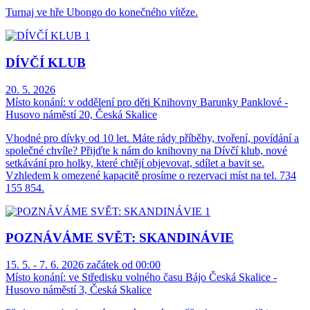
Turnaj ve hře Ubongo do konečného vítěze.
DÍVČÍ KLUB
20. 5. 2026
Místo konání:
v oddělení pro děti Knihovny Barunky Panklové -
Husovo náměstí 20, Česká Skalice
Vhodné pro dívky od 10 let. Máte rády příběhy, tvoření, povídání a
společné chvíle? Přijďte k nám do knihovny na Dívčí klub, nové
setkávání pro holky, které chtějí objevovat, sdílet a bavit se.
Vzhledem k omezené kapacitě prosíme o rezervaci míst na tel. 734
155 854.
POZNÁVÁME SVĚT: SKANDINÁVIE
15. 5. - 7. 6. 2026 začátek od 00:00
Místo konání:
ve Středisku volného času Bájo Česká Skalice -
Husovo náměstí 3, Česká Skalice