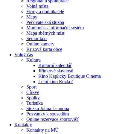
Regionální spolupráce
Volná místa
Firmy a podnikatelé
Mapy
Pečovatelská služba
Munipolis - informační systém
Mapa sběrných míst
Senior taxi
Online kamery
Krizová karta obce
Volný čas
Kultura
Kulturní kalendář
Jiřinkové slavnosti
Kino Kaplicky Boutique Cinema
Letní kino Rozkoš
Sport
Církve
Spolky
Turistika
Stezka Johna Lennona
Pozvánky k sousedům
Online rezervace sportovišť
Kontakty
Kontakty na MÚ