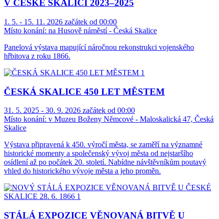
V ČESKÉ SKALICI 2023–2025
1. 5. - 15. 11. 2026 začátek od 00:00
Místo konání:
na Husově náměstí - Česká Skalice
Panelová výstava mapující náročnou rekonstrukci vojenského
hřbitova z roku 1866.
ČESKÁ SKALICE 450 LET MĚSTEM
31. 5. 2025 - 30. 9. 2026 začátek od 00:00
Místo konání:
v Muzeu Boženy Němcové - Maloskalická 47, Česká
Skalice
Výstava připravená k 450. výročí města, se zaměří na významné
historické momenty a společenský vývoj města od nejstaršího
osídlení až po počátek 20. století. Nabídne návštěvníkům poutavý
vhled do historického vývoje města a jeho proměn.
STÁLÁ EXPOZICE VĚNOVANÁ BITVĚ U