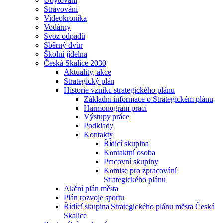
Ubytování
Stravování
Videokronika
Vodárny
Svoz odpadů
Sběrný dvůr
Školní jídelna
Česká Skalice 2030
Aktuality, akce
Strategický plán
Historie vzniku strategického plánu
Základní informace o Strategickém plánu
Harmonogram prací
Výstupy práce
Podklady
Kontakty
Řídicí skupina
Kontaktní osoba
Pracovní skupiny
Komise pro zpracování
Strategického plánu
Akční plán města
Plán rozvoje sportu
Řídící skupina Strategického plánu města Česká
Skalice