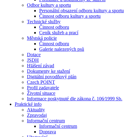
Odbor kultury a sportu
Personální obsazení odboru kultury a sportu
Činnost odboru kultury a sportu
Technické služby
Činnost odboru
Ceník služeb a prací
Městská policie
Činnost odboru
Galerie nalezených psů
Dotace
JSDH
Hlášení závad
Dokumenty ke stažení
Digitální povodňový plán
Czech POINT
Profil zadavatele
Životní situace
Informace poskytnuté dle zákona č. 106⁄1999 Sb.
Praktické info
Aktuality
Zpravodaj
Informační centrum
Informační centrum
Doprava