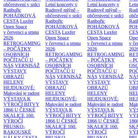
občerstvení v srdci
Letní koncerty v
Letní koncerty v
Letn
Ratibořic
Rudrově mlýně –
Rudrově mlýně –
Rud
POHÁDKOVÁ
občerstvení v srdci
občerstvení v srdci
obče
CESTA
Luxfer
Ratibořic
Ratibořic
Rati
Open Space
POHÁDKOVÁ
POHÁDKOVÁ
PO
v červenci a srpnu
CESTA
Luxfer
CESTA
Luxfer
CE
2026
Open Space
Open Space
Ope
RETROGAMING
v červenci a srpnu
v červenci a srpnu
v če
– POČÁTKY
2026
2026
202
OSOBNÍCH
RETROGAMING
RETROGAMING
RE
POČÍTAČŮ U
– POČÁTKY
– POČÁTKY
– 
NÁS
VERNISÁŽ
OSOBNÍCH
OSOBNÍCH
OS
VÝSTAVY
POČÍTAČŮ U
POČÍTAČŮ U
PO
OBRAZŮ
NÁS
VERNISÁŽ
NÁS
VERNISÁŽ
NÁ
HELENY
VÝSTAVY
VÝSTAVY
VÝ
HEJDUKOVÉ:
OBRAZŮ
OBRAZŮ
OB
Malování je radost
HELENY
HELENY
HE
VÝSTAVA K
HEJDUKOVÉ:
HEJDUKOVÉ:
HE
VÝROČÍ BITVY
Malování je radost
Malování je radost
Malo
1866 U ČESKÉ
VÝSTAVA K
VÝSTAVA K
VÝ
SKALICE
160.
VÝROČÍ BITVY
VÝROČÍ BITVY
VÝ
VÝROČÍ
1866 U ČESKÉ
1866 U ČESKÉ
186
PRUSKO-
SKALICE
160.
SKALICE
160.
SK
RAKOUSKÉ
VÝROČÍ
VÝROČÍ
VÝ
VÁLKY
CESTA
PRUSKO-
PRUSKO-
PR