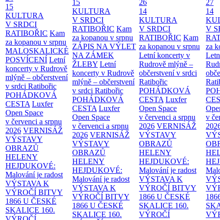
15
26
27
15
KULTURA
14
14
KULTURA
V SRDCI
KULTURA
KU
V SRDCI
RATIBOŘIC
Kam
V SRDCI
V S
RATIBOŘIC
Kam
za kopanou v srpnu
RATIBOŘIC
Kam
RAT
za kopanou v srpnu
ZÁPIS NA VÝLET
za kopanou v srpnu
za k
MALOSKALICKÉ
NA ZÁMEK
Letní koncerty v
Letn
POSVÍCENÍ
Letní
ŽLEBY
Letní
Rudrově mlýně –
Rud
koncerty v Rudrově
koncerty v Rudrově
občerstvení v srdci
obče
mlýně – občerstvení
mlýně – občerstvení
Ratibořic
Rati
v srdci Ratibořic
v srdci Ratibořic
POHÁDKOVÁ
PO
POHÁDKOVÁ
POHÁDKOVÁ
CESTA
Luxfer
CE
CESTA
Luxfer
CESTA
Luxfer
Open Space
Ope
Open Space
Open Space
v červenci a srpnu
v če
v červenci a srpnu
v červenci a srpnu
2026
VERNISÁŽ
202
2026
VERNISÁŽ
2026
VERNISÁŽ
VÝSTAVY
VÝ
VÝSTAVY
VÝSTAVY
OBRAZŮ
OB
OBRAZŮ
OBRAZŮ
HELENY
HE
HELENY
HELENY
HEJDUKOVÉ:
HE
HEJDUKOVÉ:
HEJDUKOVÉ:
Malování je radost
Malo
Malování je radost
Malování je radost
VÝSTAVA K
VÝ
VÝSTAVA K
VÝSTAVA K
VÝROČÍ BITVY
VÝ
VÝROČÍ BITVY
VÝROČÍ BITVY
1866 U ČESKÉ
186
1866 U ČESKÉ
1866 U ČESKÉ
SKALICE
160.
SK
SKALICE
160.
SKALICE
160.
VÝROČÍ
VÝ
VÝROČÍ