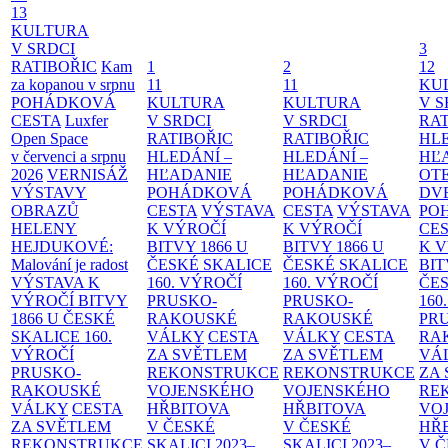
13
KULTURA
V SRDCI
3
RATIBOŘIC
Kam
1
2
12
za kopanou v srpnu
11
11
KU
POHÁDKOVÁ
KULTURA
KULTURA
V S
CESTA
Luxfer
V SRDCI
V SRDCI
RAT
Open Space
RATIBOŘIC
RATIBOŘIC
HLE
v červenci a srpnu
HLEDÁNÍ –
HLEDÁNÍ –
HĽ
2026
VERNISÁŽ
HĽADANIE
HĽADANIE
OT
VÝSTAVY
POHÁDKOVÁ
POHÁDKOVÁ
DV
OBRAZŮ
CESTA
VÝSTAVA
CESTA
VÝSTAVA
PO
HELENY
K VÝROČÍ
K VÝROČÍ
CE
HEJDUKOVÉ:
BITVY 1866 U
BITVY 1866 U
K 
Malování je radost
ČESKÉ SKALICE
ČESKÉ SKALICE
BIT
VÝSTAVA K
160. VÝROČÍ
160. VÝROČÍ
ČES
VÝROČÍ BITVY
PRUSKO-
PRUSKO-
160
1866 U ČESKÉ
RAKOUSKÉ
RAKOUSKÉ
PR
SKALICE
160.
VÁLKY
CESTA
VÁLKY
CESTA
RA
VÝROČÍ
ZA SVĚTLEM
ZA SVĚTLEM
VÁ
PRUSKO-
REKONSTRUKCE
REKONSTRUKCE
ZA
RAKOUSKÉ
VOJENSKÉHO
VOJENSKÉHO
RE
VÁLKY
CESTA
HŘBITOVA
HŘBITOVA
VO
ZA SVĚTLEM
V ČESKÉ
V ČESKÉ
HŘ
REKONSTRUKCE
SKALICI 2023–
SKALICI 2023–
V 