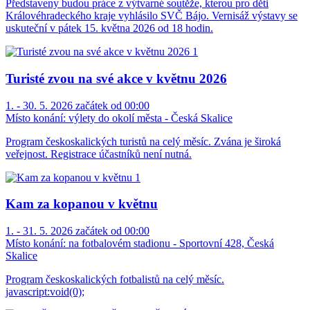
Představeny budou práce z výtvarné soutěže, kterou pro děti
Královéhradeckého kraje vyhlásilo SVČ Bájo. Vernisáž výstavy se
uskuteční v pátek 15. května 2026 od 18 hodin.
Turisté zvou na své akce v květnu 2026
1. - 30. 5. 2026 začátek od 00:00
Místo konání:
výlety do okolí města - Česká Skalice
Program českoskalických turistů na celý měsíc. Zvána je široká
veřejnost. Registrace účastníků není nutná.
Kam za kopanou v květnu
1. - 31. 5. 2026 začátek od 00:00
Místo konání:
na fotbalovém stadionu - Sportovní 428, Česká
Skalice
Program českoskalických fotbalistů na celý měsíc.
javascript:void(0);