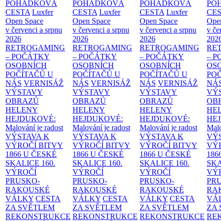
POHÁDKOVÁ
POHÁDKOVÁ
POHÁDKOVÁ
PO
CESTA
Luxfer
CESTA
Luxfer
CESTA
Luxfer
CE
Open Space
Open Space
Open Space
Ope
v červenci a srpnu
v červenci a srpnu
v červenci a srpnu
v če
2026
2026
2026
202
RETROGAMING
RETROGAMING
RETROGAMING
RE
– POČÁTKY
– POČÁTKY
– POČÁTKY
– 
OSOBNÍCH
OSOBNÍCH
OSOBNÍCH
OS
POČÍTAČŮ U
POČÍTAČŮ U
POČÍTAČŮ U
PO
NÁS
VERNISÁŽ
NÁS
VERNISÁŽ
NÁS
VERNISÁŽ
NÁ
VÝSTAVY
VÝSTAVY
VÝSTAVY
VÝ
OBRAZŮ
OBRAZŮ
OBRAZŮ
OB
HELENY
HELENY
HELENY
HE
HEJDUKOVÉ:
HEJDUKOVÉ:
HEJDUKOVÉ:
HE
Malování je radost
Malování je radost
Malování je radost
Malo
VÝSTAVA K
VÝSTAVA K
VÝSTAVA K
VÝ
VÝROČÍ BITVY
VÝROČÍ BITVY
VÝROČÍ BITVY
VÝ
1866 U ČESKÉ
1866 U ČESKÉ
1866 U ČESKÉ
186
SKALICE
160.
SKALICE
160.
SKALICE
160.
SK
VÝROČÍ
VÝROČÍ
VÝROČÍ
VÝ
PRUSKO-
PRUSKO-
PRUSKO-
PR
RAKOUSKÉ
RAKOUSKÉ
RAKOUSKÉ
RA
VÁLKY
CESTA
VÁLKY
CESTA
VÁLKY
CESTA
VÁ
ZA SVĚTLEM
ZA SVĚTLEM
ZA SVĚTLEM
ZA
REKONSTRUKCE
REKONSTRUKCE
REKONSTRUKCE
RE