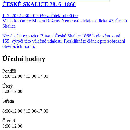
ČESKÉ SKALICE 28. 6. 1866
1. 5. 2022 - 30. 9. 2030 začátek od 00:00
Místo konání:
v Muzeu Boženy Němcové - Maloskalická 47, Česká
Skalice
Nová stálá expozice Bitva u České Skalice 1866 bude věnovaná
155. výročí této válečné události. Rozklikněte článek pro zobrazení
otevíracích hodin.
Úřední hodiny
Pondělí
8:00-12.00 / 13.00-17.00
Úterý
8:00-12.00
Středa
8:00-12.00 / 13.00-17.00
Čtvrtek
8:00-12.00