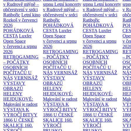
v Rudrově mlýně –
srpnu
Letní koncerty
srpnu
Letní koncerty
srp
občerstvení v srdci
v Rudrově mlýně –
v Rudrově mlýně –
v Ru
Ratibořic
Letní kino
občerstvení v srdci
občerstvení v srdci
obče
Rozkoš v červenci
Ratibořic
Ratibořic
Rati
2026
POHÁDKOVÁ
POHÁDKOVÁ
PO
POHÁDKOVÁ
CESTA
Luxfer
CESTA
Luxfer
CE
CESTA
Luxfer
Open Space
Open Space
Ope
Open Space
v červenci a srpnu
v červenci a srpnu
v če
v červenci a srpnu
2026
2026
202
2026
RETROGAMING
RETROGAMING
RE
RETROGAMING
– POČÁTKY
– POČÁTKY
– 
– POČÁTKY
OSOBNÍCH
OSOBNÍCH
OS
OSOBNÍCH
POČÍTAČŮ U
POČÍTAČŮ U
PO
POČÍTAČŮ U
NÁS
VERNISÁŽ
NÁS
VERNISÁŽ
NÁ
NÁS
VERNISÁŽ
VÝSTAVY
VÝSTAVY
VÝ
VÝSTAVY
OBRAZŮ
OBRAZŮ
OB
OBRAZŮ
HELENY
HELENY
HE
HELENY
HEJDUKOVÉ:
HEJDUKOVÉ:
HE
HEJDUKOVÉ:
Malování je radost
Malování je radost
Malo
Malování je radost
VÝSTAVA K
VÝSTAVA K
VÝ
VÝSTAVA K
VÝROČÍ BITVY
VÝROČÍ BITVY
VÝ
VÝROČÍ BITVY
1866 U ČESKÉ
1866 U ČESKÉ
186
1866 U ČESKÉ
SKALICE
160.
SKALICE
160.
SK
SKALICE
160.
VÝROČÍ
VÝROČÍ
VÝ
VÝROČÍ
PRUSKO-
PRUSKO-
PR