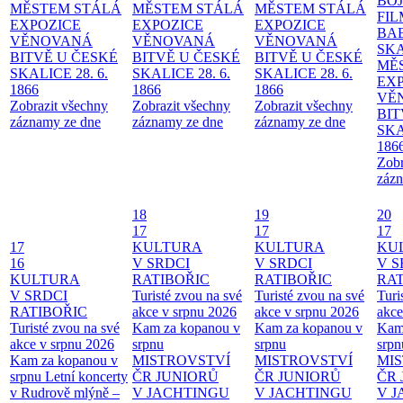
BO
MĚSTEM
STÁLÁ
MĚSTEM
STÁLÁ
MĚSTEM
STÁLÁ
FI
EXPOZICE
EXPOZICE
EXPOZICE
BA
VĚNOVANÁ
VĚNOVANÁ
VĚNOVANÁ
SKA
BITVĚ U ČESKÉ
BITVĚ U ČESKÉ
BITVĚ U ČESKÉ
MĚ
SKALICE 28. 6.
SKALICE 28. 6.
SKALICE 28. 6.
EX
1866
1866
1866
VĚ
Zobrazit všechny
Zobrazit všechny
Zobrazit všechny
BIT
záznamy ze dne
záznamy ze dne
záznamy ze dne
SKA
186
Zobr
zázn
18
19
20
17
17
17
17
KULTURA
KULTURA
KU
16
V SRDCI
V SRDCI
V S
KULTURA
RATIBOŘIC
RATIBOŘIC
RAT
V SRDCI
Turisté zvou na své
Turisté zvou na své
Turi
RATIBOŘIC
akce v srpnu 2026
akce v srpnu 2026
akce
Turisté zvou na své
Kam za kopanou v
Kam za kopanou v
Kam
akce v srpnu 2026
srpnu
srpnu
srpn
Kam za kopanou v
MISTROVSTVÍ
MISTROVSTVÍ
MI
srpnu
Letní koncerty
ČR JUNIORŮ
ČR JUNIORŮ
ČR 
v Rudrově mlýně –
V JACHTINGU
V JACHTINGU
V 