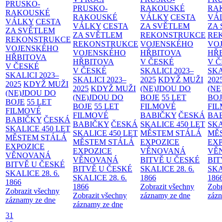
PRUSKO-
PRUSKO-
RAKOUSKÉ
RA
RAKOUSKÉ
RAKOUSKÉ
VÁLKY
CESTA
VÁ
VÁLKY
CESTA
VÁLKY
CESTA
ZA SVĚTLEM
ZA
ZA SVĚTLEM
ZA SVĚTLEM
REKONSTRUKCE
RE
REKONSTRUKCE
REKONSTRUKCE
VOJENSKÉHO
VO
VOJENSKÉHO
VOJENSKÉHO
HŘBITOVA
HŘ
HŘBITOVA
HŘBITOVA
V ČESKÉ
V 
V ČESKÉ
V ČESKÉ
SKALICI 2023–
SKA
SKALICI 2023–
SKALICI 2023–
2025
KDYŽ MUŽI
202
2025
KDYŽ MUŽI
2025
KDYŽ MUŽI
(NE)JDOU DO
(NE
(NE)JDOU DO
(NE)JDOU DO
BOJE
55 LET
BO
BOJE
55 LET
BOJE
55 LET
FILMOVÉ
FI
FILMOVÉ
FILMOVÉ
BABIČKY
ČESKÁ
BA
BABIČKY
ČESKÁ
BABIČKY
ČESKÁ
SKALICE 450 LET
SKA
SKALICE 450 LET
SKALICE 450 LET
MĚSTEM
STÁLÁ
MĚ
MĚSTEM
STÁLÁ
MĚSTEM
STÁLÁ
EXPOZICE
EX
EXPOZICE
EXPOZICE
VĚNOVANÁ
VĚ
VĚNOVANÁ
VĚNOVANÁ
BITVĚ U ČESKÉ
BIT
BITVĚ U ČESKÉ
BITVĚ U ČESKÉ
SKALICE 28. 6.
SKA
SKALICE 28. 6.
SKALICE 28. 6.
1866
186
1866
1866
Zobrazit všechny
Zobr
Zobrazit všechny
Zobrazit všechny
záznamy ze dne
zázn
záznamy ze dne
záznamy ze dne
31