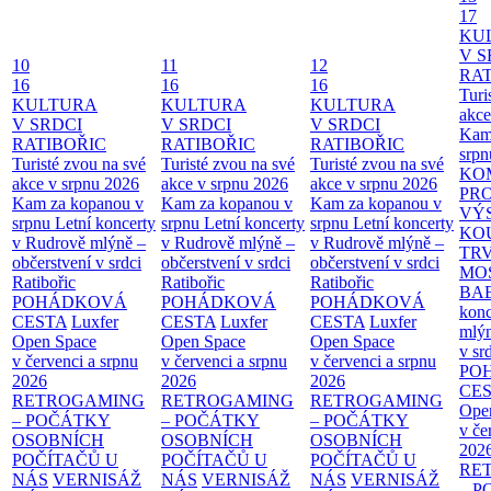
17
KU
V S
10
11
12
RAT
16
16
16
Turi
KULTURA
KULTURA
KULTURA
akce
V SRDCI
V SRDCI
V SRDCI
Kam
RATIBOŘIC
RATIBOŘIC
RATIBOŘIC
srpn
Turisté zvou na své
Turisté zvou na své
Turisté zvou na své
KO
akce v srpnu 2026
akce v srpnu 2026
akce v srpnu 2026
PR
Kam za kopanou v
Kam za kopanou v
Kam za kopanou v
VÝ
srpnu
Letní koncerty
srpnu
Letní koncerty
srpnu
Letní koncerty
KO
v Rudrově mlýně –
v Rudrově mlýně –
v Rudrově mlýně –
TR
občerstvení v srdci
občerstvení v srdci
občerstvení v srdci
MO
Ratibořic
Ratibořic
Ratibořic
BA
POHÁDKOVÁ
POHÁDKOVÁ
POHÁDKOVÁ
konc
CESTA
Luxfer
CESTA
Luxfer
CESTA
Luxfer
mlýn
Open Space
Open Space
Open Space
v sr
v červenci a srpnu
v červenci a srpnu
v červenci a srpnu
PO
2026
2026
2026
CE
RETROGAMING
RETROGAMING
RETROGAMING
Ope
– POČÁTKY
– POČÁTKY
– POČÁTKY
v če
OSOBNÍCH
OSOBNÍCH
OSOBNÍCH
202
POČÍTAČŮ U
POČÍTAČŮ U
POČÍTAČŮ U
RE
NÁS
VERNISÁŽ
NÁS
VERNISÁŽ
NÁS
VERNISÁŽ
– 