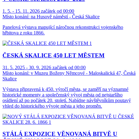
1. 5. - 15. 11. 2026 začátek od 00:00
Místo konání:
na Husově náměstí - Česká Skalice
Panelová výstava mapující náročnou rekonstrukci vojenského
hřbitova z roku 1866.
ČESKÁ SKALICE 450 LET MĚSTEM
31. 5. 2025 - 30. 9. 2026 začátek od 00:00
Místo konání:
v Muzeu Boženy Němcové - Maloskalická 47, Česká
Skalice
Výstava připravená k 450. výročí města, se zaměří na významné
historické momenty a společenský vývoj města od nejstaršího
osídlení až po počátek 20. století. Nabídne návštěvníkům poutavý
vhled do historického vývoje města a jeho proměn.
STÁLÁ EXPOZICE VĚNOVANÁ BITVĚ U