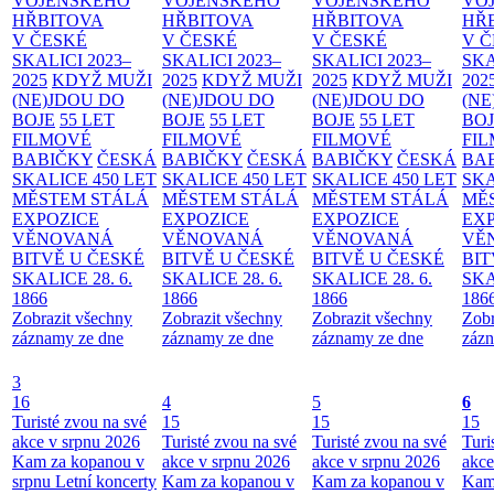
VOJENSKÉHO
VOJENSKÉHO
VOJENSKÉHO
VO
HŘBITOVA
HŘBITOVA
HŘBITOVA
HŘ
V ČESKÉ
V ČESKÉ
V ČESKÉ
V 
SKALICI 2023–
SKALICI 2023–
SKALICI 2023–
SKA
2025
KDYŽ MUŽI
2025
KDYŽ MUŽI
2025
KDYŽ MUŽI
202
(NE)JDOU DO
(NE)JDOU DO
(NE)JDOU DO
(NE
BOJE
55 LET
BOJE
55 LET
BOJE
55 LET
BO
FILMOVÉ
FILMOVÉ
FILMOVÉ
FI
BABIČKY
ČESKÁ
BABIČKY
ČESKÁ
BABIČKY
ČESKÁ
BA
SKALICE 450 LET
SKALICE 450 LET
SKALICE 450 LET
SKA
MĚSTEM
STÁLÁ
MĚSTEM
STÁLÁ
MĚSTEM
STÁLÁ
MĚ
EXPOZICE
EXPOZICE
EXPOZICE
EX
VĚNOVANÁ
VĚNOVANÁ
VĚNOVANÁ
VĚ
BITVĚ U ČESKÉ
BITVĚ U ČESKÉ
BITVĚ U ČESKÉ
BIT
SKALICE 28. 6.
SKALICE 28. 6.
SKALICE 28. 6.
SKA
1866
1866
1866
186
Zobrazit všechny
Zobrazit všechny
Zobrazit všechny
Zobr
záznamy ze dne
záznamy ze dne
záznamy ze dne
zázn
3
16
4
5
6
Turisté zvou na své
15
15
15
akce v srpnu 2026
Turisté zvou na své
Turisté zvou na své
Turi
Kam za kopanou v
akce v srpnu 2026
akce v srpnu 2026
akce
srpnu
Letní koncerty
Kam za kopanou v
Kam za kopanou v
Kam