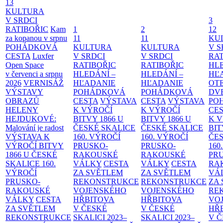
13
KULTURA
V SRDCI
3
RATIBOŘIC
Kam
1
2
12
za kopanou v srpnu
11
11
KU
POHÁDKOVÁ
KULTURA
KULTURA
V S
CESTA
Luxfer
V SRDCI
V SRDCI
RAT
Open Space
RATIBOŘIC
RATIBOŘIC
HLE
v červenci a srpnu
HLEDÁNÍ –
HLEDÁNÍ –
HĽ
2026
VERNISÁŽ
HĽADANIE
HĽADANIE
OT
VÝSTAVY
POHÁDKOVÁ
POHÁDKOVÁ
DV
OBRAZŮ
CESTA
VÝSTAVA
CESTA
VÝSTAVA
PO
HELENY
K VÝROČÍ
K VÝROČÍ
CE
HEJDUKOVÉ:
BITVY 1866 U
BITVY 1866 U
K 
Malování je radost
ČESKÉ SKALICE
ČESKÉ SKALICE
BIT
VÝSTAVA K
160. VÝROČÍ
160. VÝROČÍ
ČES
VÝROČÍ BITVY
PRUSKO-
PRUSKO-
160
1866 U ČESKÉ
RAKOUSKÉ
RAKOUSKÉ
PR
SKALICE
160.
VÁLKY
CESTA
VÁLKY
CESTA
RA
VÝROČÍ
ZA SVĚTLEM
ZA SVĚTLEM
VÁ
PRUSKO-
REKONSTRUKCE
REKONSTRUKCE
ZA
RAKOUSKÉ
VOJENSKÉHO
VOJENSKÉHO
RE
VÁLKY
CESTA
HŘBITOVA
HŘBITOVA
VO
ZA SVĚTLEM
V ČESKÉ
V ČESKÉ
HŘ
REKONSTRUKCE
SKALICI 2023–
SKALICI 2023–
V 