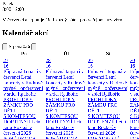
Pátek
8:00-12:00
V červenci a srpnu je úřad každý pátek pro veřejnost uzavřen
Kalendář akcí
Srpen
2026
Po
Út
St
27
28
29
30
16
16
16
16
Přípravná kopaná v
Přípravná kopaná v
Přípravná kopaná v
Příp
červenci
Letní
červenci
Letní
červenci
Letní
červ
koncerty v Rudrově
koncerty v Rudrově
koncerty v Rudrově
konc
mlýně – občerstvení
mlýně – občerstvení
mlýně – občerstvení
mlýn
v srdci Ratibořic
v srdci Ratibořic
v srdci Ratibořic
v sr
PROHLÍDKY
PROHLÍDKY
PROHLÍDKY
PR
ZÁMKU PRO
ZÁMKU PRO
ZÁMKU PRO
ZÁ
DĚTI
DĚTI
DĚTI
DĚT
S KOMTESOU
S KOMTESOU
S KOMTESOU
S 
HORTENZIÍ
Letní
HORTENZIÍ
Letní
HORTENZIÍ
Letní
HOR
kino Rozkoš v
kino Rozkoš v
kino Rozkoš v
kino
červenci 2026
červenci 2026
červenci 2026
červ
POHÁDKOVÁ
POHÁDKOVÁ
POHÁDKOVÁ
PO