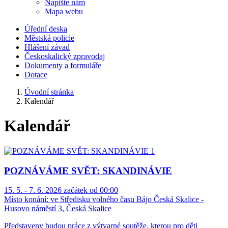
Napište nám
Mapa webu
Úřední deska
Městská policie
Hlášení závad
Českoskalický zpravodaj
Dokumenty a formuláře
Dotace
Úvodní stránka
Kalendář
Kalendář
POZNÁVÁME SVĚT: SKANDINÁVIE
15. 5. - 7. 6. 2026 začátek od 00:00
Místo konání:
ve Středisku volného času Bájo Česká Skalice -
Husovo náměstí 3, Česká Skalice
Představeny budou práce z výtvarné soutěže, kterou pro děti