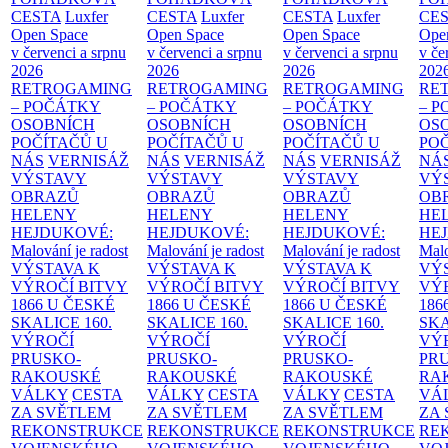
CESTA
Luxfer
CESTA
Luxfer
CESTA
Luxfer
CE
Open Space
Open Space
Open Space
Ope
v červenci a srpnu
v červenci a srpnu
v červenci a srpnu
v če
2026
2026
2026
202
RETROGAMING
RETROGAMING
RETROGAMING
RE
– POČÁTKY
– POČÁTKY
– POČÁTKY
– 
OSOBNÍCH
OSOBNÍCH
OSOBNÍCH
OS
POČÍTAČŮ U
POČÍTAČŮ U
POČÍTAČŮ U
PO
NÁS
VERNISÁŽ
NÁS
VERNISÁŽ
NÁS
VERNISÁŽ
NÁ
VÝSTAVY
VÝSTAVY
VÝSTAVY
VÝ
OBRAZŮ
OBRAZŮ
OBRAZŮ
OB
HELENY
HELENY
HELENY
HE
HEJDUKOVÉ:
HEJDUKOVÉ:
HEJDUKOVÉ:
HE
Malování je radost
Malování je radost
Malování je radost
Malo
VÝSTAVA K
VÝSTAVA K
VÝSTAVA K
VÝ
VÝROČÍ BITVY
VÝROČÍ BITVY
VÝROČÍ BITVY
VÝ
1866 U ČESKÉ
1866 U ČESKÉ
1866 U ČESKÉ
186
SKALICE
160.
SKALICE
160.
SKALICE
160.
SK
VÝROČÍ
VÝROČÍ
VÝROČÍ
VÝ
PRUSKO-
PRUSKO-
PRUSKO-
PR
RAKOUSKÉ
RAKOUSKÉ
RAKOUSKÉ
RA
VÁLKY
CESTA
VÁLKY
CESTA
VÁLKY
CESTA
VÁ
ZA SVĚTLEM
ZA SVĚTLEM
ZA SVĚTLEM
ZA
REKONSTRUKCE
REKONSTRUKCE
REKONSTRUKCE
RE