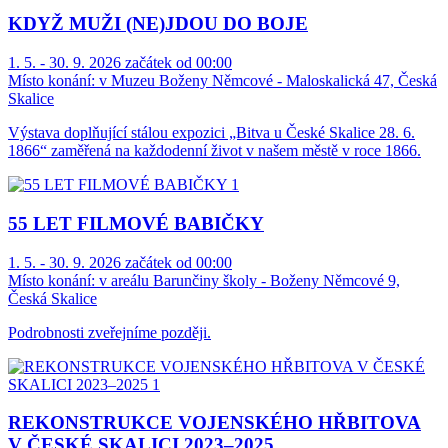
KDYŽ MUŽI (NE)JDOU DO BOJE
1. 5. - 30. 9. 2026 začátek od 00:00
Místo konání:
v Muzeu Boženy Němcové - Maloskalická 47, Česká
Skalice
Výstava doplňující stálou expozici „Bitva u České Skalice 28. 6.
1866“ zaměřená na každodenní život v našem městě v roce 1866.
55 LET FILMOVÉ BABIČKY
1. 5. - 30. 9. 2026 začátek od 00:00
Místo konání:
v areálu Barunčiny školy - Boženy Němcové 9,
Česká Skalice
Podrobnosti zveřejníme později.
REKONSTRUKCE VOJENSKÉHO HŘBITOVA
V ČESKÉ SKALICI 2023–2025