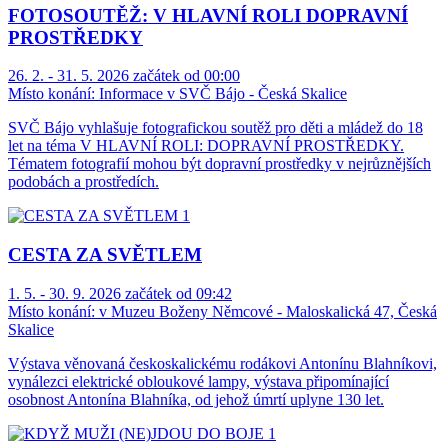
FOTOSOUTĚŽ: V HLAVNÍ ROLI DOPRAVNÍ
PROSTŘEDKY
26. 2. - 31. 5. 2026 začátek od 00:00
Místo konání:
Informace v SVČ Bájo - Česká Skalice
SVČ Bájo vyhlašuje fotografickou soutěž pro děti a mládež do 18
let na téma V HLAVNÍ ROLI: DOPRAVNÍ PROSTŘEDKY.
Tématem fotografií mohou být dopravní prostředky v nejrůznějších
podobách a prostředích.
CESTA ZA SVĚTLEM
1. 5. - 30. 9. 2026 začátek od 09:42
Místo konání:
v Muzeu Boženy Němcové - Maloskalická 47, Česká
Skalice
Výstava věnovaná českoskalickému rodákovi Antonínu Blahníkovi,
vynálezci elektrické obloukové lampy, výstava připomínající
osobnost Antonína Blahníka, od jehož úmrtí uplyne 130 let.