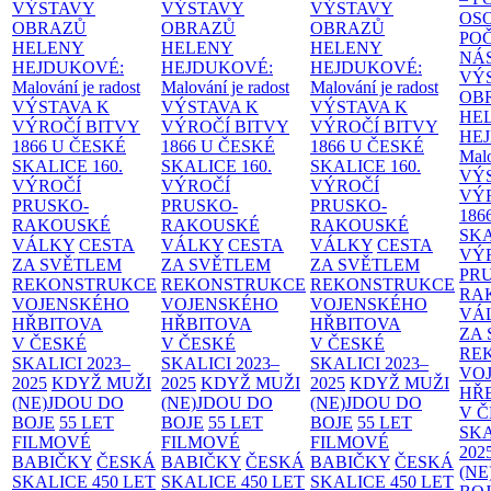
VÝSTAVY
VÝSTAVY
VÝSTAVY
OS
OBRAZŮ
OBRAZŮ
OBRAZŮ
PO
HELENY
HELENY
HELENY
NÁ
HEJDUKOVÉ:
HEJDUKOVÉ:
HEJDUKOVÉ:
VÝ
Malování je radost
Malování je radost
Malování je radost
OB
VÝSTAVA K
VÝSTAVA K
VÝSTAVA K
HE
VÝROČÍ BITVY
VÝROČÍ BITVY
VÝROČÍ BITVY
HE
1866 U ČESKÉ
1866 U ČESKÉ
1866 U ČESKÉ
Malo
SKALICE
160.
SKALICE
160.
SKALICE
160.
VÝ
VÝROČÍ
VÝROČÍ
VÝROČÍ
VÝ
PRUSKO-
PRUSKO-
PRUSKO-
186
RAKOUSKÉ
RAKOUSKÉ
RAKOUSKÉ
SK
VÁLKY
CESTA
VÁLKY
CESTA
VÁLKY
CESTA
VÝ
ZA SVĚTLEM
ZA SVĚTLEM
ZA SVĚTLEM
PR
REKONSTRUKCE
REKONSTRUKCE
REKONSTRUKCE
RA
VOJENSKÉHO
VOJENSKÉHO
VOJENSKÉHO
VÁ
HŘBITOVA
HŘBITOVA
HŘBITOVA
ZA
V ČESKÉ
V ČESKÉ
V ČESKÉ
RE
SKALICI 2023–
SKALICI 2023–
SKALICI 2023–
VO
2025
KDYŽ MUŽI
2025
KDYŽ MUŽI
2025
KDYŽ MUŽI
HŘ
(NE)JDOU DO
(NE)JDOU DO
(NE)JDOU DO
V 
BOJE
55 LET
BOJE
55 LET
BOJE
55 LET
SKA
FILMOVÉ
FILMOVÉ
FILMOVÉ
202
BABIČKY
ČESKÁ
BABIČKY
ČESKÁ
BABIČKY
ČESKÁ
(NE
SKALICE 450 LET
SKALICE 450 LET
SKALICE 450 LET