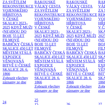
ZA SVĚTLEM
RAKOUSKÉ
RAKOUSKÉ
RA
REKONSTRUKCE
VÁLKY
CESTA
VÁLKY
CESTA
VÁ
VOJENSKÉHO
ZA SVĚTLEM
ZA SVĚTLEM
ZA
HŘBITOVA
REKONSTRUKCE
REKONSTRUKCE
RE
V ČESKÉ
VOJENSKÉHO
VOJENSKÉHO
VO
SKALICI 2023–
HŘBITOVA
HŘBITOVA
HŘ
2025
KDYŽ MUŽI
V ČESKÉ
V ČESKÉ
V 
(NE)JDOU DO
SKALICI 2023–
SKALICI 2023–
SKA
BOJE
55 LET
2025
KDYŽ MUŽI
2025
KDYŽ MUŽI
202
FILMOVÉ
(NE)JDOU DO
(NE)JDOU DO
(NE
BABIČKY
ČESKÁ
BOJE
55 LET
BOJE
55 LET
BO
SKALICE 450 LET
FILMOVÉ
FILMOVÉ
FI
MĚSTEM
STÁLÁ
BABIČKY
ČESKÁ
BABIČKY
ČESKÁ
BA
EXPOZICE
SKALICE 450 LET
SKALICE 450 LET
SKA
VĚNOVANÁ
MĚSTEM
STÁLÁ
MĚSTEM
STÁLÁ
MĚ
BITVĚ U ČESKÉ
EXPOZICE
EXPOZICE
EX
SKALICE 28. 6.
VĚNOVANÁ
VĚNOVANÁ
VĚ
1866
BITVĚ U ČESKÉ
BITVĚ U ČESKÉ
BIT
Zobrazit všechny
SKALICE 28. 6.
SKALICE 28. 6.
SKA
záznamy ze dne
1866
1866
186
Zobrazit všechny
Zobrazit všechny
Zobr
záznamy ze dne
záznamy ze dne
zázn
25
24
15
26
27