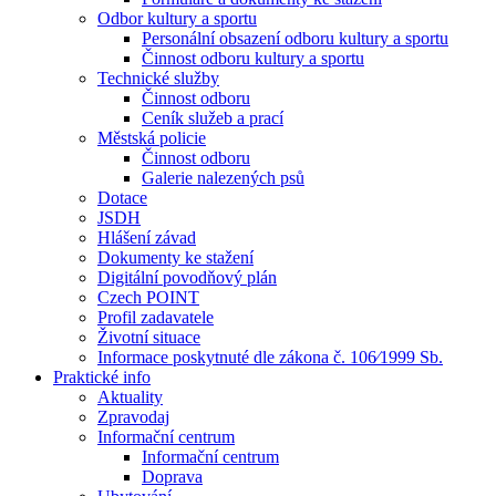
Odbor kultury a sportu
Personální obsazení odboru kultury a sportu
Činnost odboru kultury a sportu
Technické služby
Činnost odboru
Ceník služeb a prací
Městská policie
Činnost odboru
Galerie nalezených psů
Dotace
JSDH
Hlášení závad
Dokumenty ke stažení
Digitální povodňový plán
Czech POINT
Profil zadavatele
Životní situace
Informace poskytnuté dle zákona č. 106⁄1999 Sb.
Praktické info
Aktuality
Zpravodaj
Informační centrum
Informační centrum
Doprava