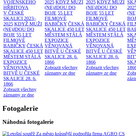
VOJENSKÉHO
2025
KDYŽ MUŽI
2025
KDYŽ MUŽI
SKA
HŘBITOVA
(NE)JDOU DO
(NE)JDOU DO
202
V ČESKÉ
BOJE
55 LET
BOJE
55 LET
(NE
SKALICI 2023–
FILMOVÉ
FILMOVÉ
BO
2025
KDYŽ MUŽI
BABIČKY
ČESKÁ
BABIČKY
ČESKÁ
FI
(NE)JDOU DO
SKALICE 450 LET
SKALICE 450 LET
BA
BOJE
55 LET
MĚSTEM
STÁLÁ
MĚSTEM
STÁLÁ
SKA
FILMOVÉ
EXPOZICE
EXPOZICE
MĚ
BABIČKY
ČESKÁ
VĚNOVANÁ
VĚNOVANÁ
EX
SKALICE 450 LET
BITVĚ U ČESKÉ
BITVĚ U ČESKÉ
VĚ
MĚSTEM
STÁLÁ
SKALICE 28. 6.
SKALICE 28. 6.
BIT
EXPOZICE
1866
1866
SKA
VĚNOVANÁ
Zobrazit všechny
Zobrazit všechny
186
BITVĚ U ČESKÉ
záznamy ze dne
záznamy ze dne
Zobr
SKALICE 28. 6.
zázn
1866
Zobrazit všechny
záznamy ze dne
Fotogalerie
Náhodná fotogalerie