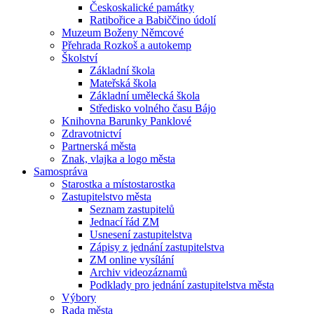
Českoskalické památky
Ratibořice a Babiččino údolí
Muzeum Boženy Němcové
Přehrada Rozkoš a autokemp
Školství
Základní škola
Mateřská škola
Základní umělecká škola
Středisko volného času Bájo
Knihovna Barunky Panklové
Zdravotnictví
Partnerská města
Znak, vlajka a logo města
Samospráva
Starostka a místostarostka
Zastupitelstvo města
Seznam zastupitelů
Jednací řád ZM
Usnesení zastupitelstva
Zápisy z jednání zastupitelstva
ZM online vysílání
Archiv videozáznamů
Podklady pro jednání zastupitelstva města
Výbory
Rada města