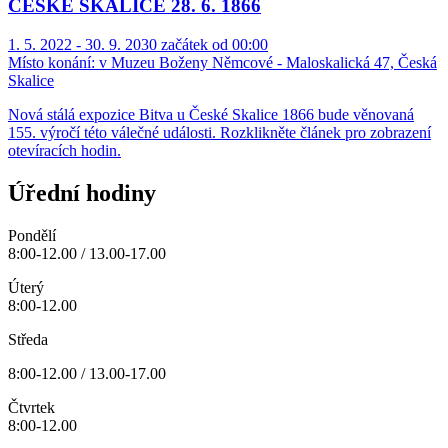
ČESKÉ SKALICE 28. 6. 1866
1. 5. 2022 - 30. 9. 2030 začátek od 00:00
Místo konání:
v Muzeu Boženy Němcové - Maloskalická 47, Česká
Skalice
Nová stálá expozice Bitva u České Skalice 1866 bude věnovaná
155. výročí této válečné události. Rozklikněte článek pro zobrazení
otevíracích hodin.
Úřední hodiny
Pondělí
8:00-12.00 / 13.00-17.00
Úterý
8:00-12.00
Středa
8:00-12.00 / 13.00-17.00
Čtvrtek
8:00-12.00