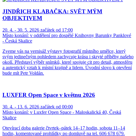
JINDŘICH KLABAČKA: SVĚT MÝM
OBJEKTIVEM
20. 4. - 30. 5. 2026 začátek od 17:00
Místo konání:
v oddělení pro dospělé Knihovny Barunky Panklové
- Česká Skalice
Zveme vás na vernisáž výstavy fotografií místního umělce, který
svým jedinečným pohledem zachycuje krásu i skryté příběhy našeho
okolí. Představí výběr snímků, které spojuje cit pro detail, atmosféru
a autentický vztah k místní krajině a lidem. Úvodní slovo k otevření
bude mít Petr Voldán.
LUXFER Open Space v květnu 2026
30. 4. - 13. 6. 2026 začátek od 00:00
Místo konání:
v Luxfer Open Space - Maloskalická 40, Česká
Skalice
Otevírací doba galerie čtvrtek–pátek 14–17 hodin, sobota 11–14
hodin, komentované prohlídky po domluvě na tel. 606 678 679.