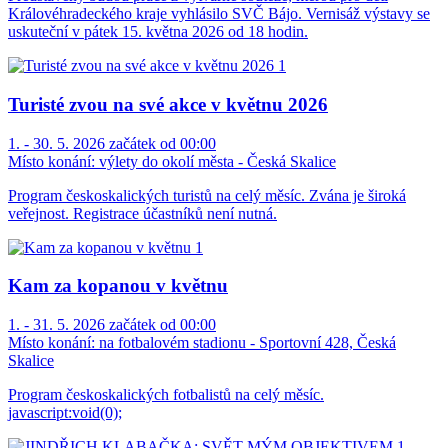
Královéhradeckého kraje vyhlásilo SVČ Bájo. Vernisáž výstavy se
uskuteční v pátek 15. května 2026 od 18 hodin.
Turisté zvou na své akce v květnu 2026
1. - 30. 5. 2026 začátek od 00:00
Místo konání:
výlety do okolí města - Česká Skalice
Program českoskalických turistů na celý měsíc. Zvána je široká
veřejnost. Registrace účastníků není nutná.
Kam za kopanou v květnu
1. - 31. 5. 2026 začátek od 00:00
Místo konání:
na fotbalovém stadionu - Sportovní 428, Česká
Skalice
Program českoskalických fotbalistů na celý měsíc.
javascript:void(0);