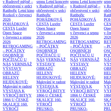
v Rudrově mlýně –
srpnu
Letní koncerty
srpnu
Letní koncerty
srp
občerstvení v srdci
v Rudrově mlýně –
v Rudrově mlýně –
v Ru
Ratibořic
Letní kino
občerstvení v srdci
občerstvení v srdci
obče
Rozkoš v červenci
Ratibořic
Ratibořic
Rati
2026
POHÁDKOVÁ
POHÁDKOVÁ
PO
POHÁDKOVÁ
CESTA
Luxfer
CESTA
Luxfer
CE
CESTA
Luxfer
Open Space
Open Space
Ope
Open Space
v červenci a srpnu
v červenci a srpnu
v če
v červenci a srpnu
2026
2026
202
2026
RETROGAMING
RETROGAMING
RE
RETROGAMING
– POČÁTKY
– POČÁTKY
– 
– POČÁTKY
OSOBNÍCH
OSOBNÍCH
OS
OSOBNÍCH
POČÍTAČŮ U
POČÍTAČŮ U
PO
POČÍTAČŮ U
NÁS
VERNISÁŽ
NÁS
VERNISÁŽ
NÁ
NÁS
VERNISÁŽ
VÝSTAVY
VÝSTAVY
VÝ
VÝSTAVY
OBRAZŮ
OBRAZŮ
OB
OBRAZŮ
HELENY
HELENY
HE
HELENY
HEJDUKOVÉ:
HEJDUKOVÉ:
HE
HEJDUKOVÉ:
Malování je radost
Malování je radost
Malo
Malování je radost
VÝSTAVA K
VÝSTAVA K
VÝ
VÝSTAVA K
VÝROČÍ BITVY
VÝROČÍ BITVY
VÝ
VÝROČÍ BITVY
1866 U ČESKÉ
1866 U ČESKÉ
186
1866 U ČESKÉ
SKALICE
160.
SKALICE
160.
SK
SKALICE
160.
VÝROČÍ
VÝROČÍ
VÝ
VÝROČÍ
PRUSKO-
PRUSKO-
PR