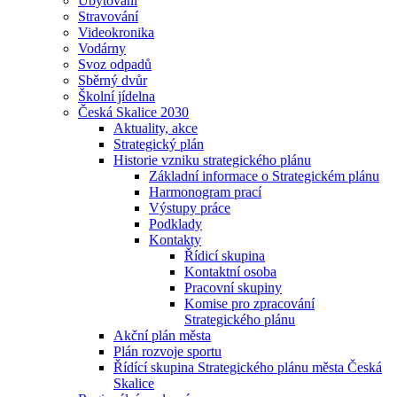
Ubytování
Stravování
Videokronika
Vodárny
Svoz odpadů
Sběrný dvůr
Školní jídelna
Česká Skalice 2030
Aktuality, akce
Strategický plán
Historie vzniku strategického plánu
Základní informace o Strategickém plánu
Harmonogram prací
Výstupy práce
Podklady
Kontakty
Řídicí skupina
Kontaktní osoba
Pracovní skupiny
Komise pro zpracování
Strategického plánu
Akční plán města
Plán rozvoje sportu
Řídící skupina Strategického plánu města Česká
Skalice