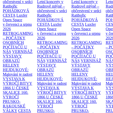
občerstvení v srdci
Letní koncerty v
Letní koncerty v
Letn
Ratibořic
Rudrově mlýně –
Rudrově mlýně –
Rud
POHÁDKOVÁ
občerstvení v srdci
občerstvení v srdci
obče
CESTA
Luxfer
Ratibořic
Ratibořic
Rati
Open Space
POHÁDKOVÁ
POHÁDKOVÁ
PO
v červenci a srpnu
CESTA
Luxfer
CESTA
Luxfer
CE
2026
Open Space
Open Space
Ope
RETROGAMING
v červenci a srpnu
v červenci a srpnu
v če
– POČÁTKY
2026
2026
202
OSOBNÍCH
RETROGAMING
RETROGAMING
RE
POČÍTAČŮ U
– POČÁTKY
– POČÁTKY
– 
NÁS
VERNISÁŽ
OSOBNÍCH
OSOBNÍCH
OS
VÝSTAVY
POČÍTAČŮ U
POČÍTAČŮ U
PO
OBRAZŮ
NÁS
VERNISÁŽ
NÁS
VERNISÁŽ
NÁ
HELENY
VÝSTAVY
VÝSTAVY
VÝ
HEJDUKOVÉ:
OBRAZŮ
OBRAZŮ
OB
Malování je radost
HELENY
HELENY
HE
VÝSTAVA K
HEJDUKOVÉ:
HEJDUKOVÉ:
HE
VÝROČÍ BITVY
Malování je radost
Malování je radost
Malo
1866 U ČESKÉ
VÝSTAVA K
VÝSTAVA K
VÝ
SKALICE
160.
VÝROČÍ BITVY
VÝROČÍ BITVY
VÝ
VÝROČÍ
1866 U ČESKÉ
1866 U ČESKÉ
186
PRUSKO-
SKALICE
160.
SKALICE
160.
SK
RAKOUSKÉ
VÝROČÍ
VÝROČÍ
VÝ
VÁLKY
CESTA
PRUSKO-
PRUSKO-
PR