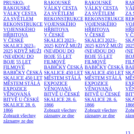
PRUSKO-
RAKOUSKÉ
RAKOUSKÉ
RA
RAKOUSKÉ
VÁLKY
CESTA
VÁLKY
CESTA
VÁ
VÁLKY
CESTA
ZA SVĚTLEM
ZA SVĚTLEM
ZA
ZA SVĚTLEM
REKONSTRUKCE
REKONSTRUKCE
RE
REKONSTRUKCE
VOJENSKÉHO
VOJENSKÉHO
VO
VOJENSKÉHO
HŘBITOVA
HŘBITOVA
HŘ
HŘBITOVA
V ČESKÉ
V ČESKÉ
V 
V ČESKÉ
SKALICI 2023–
SKALICI 2023–
SKA
SKALICI 2023–
2025
KDYŽ MUŽI
2025
KDYŽ MUŽI
202
2025
KDYŽ MUŽI
(NE)JDOU DO
(NE)JDOU DO
(NE
(NE)JDOU DO
BOJE
55 LET
BOJE
55 LET
BO
BOJE
55 LET
FILMOVÉ
FILMOVÉ
FI
FILMOVÉ
BABIČKY
ČESKÁ
BABIČKY
ČESKÁ
BA
BABIČKY
ČESKÁ
SKALICE 450 LET
SKALICE 450 LET
SKA
SKALICE 450 LET
MĚSTEM
STÁLÁ
MĚSTEM
STÁLÁ
MĚ
MĚSTEM
STÁLÁ
EXPOZICE
EXPOZICE
EX
EXPOZICE
VĚNOVANÁ
VĚNOVANÁ
VĚ
VĚNOVANÁ
BITVĚ U ČESKÉ
BITVĚ U ČESKÉ
BIT
BITVĚ U ČESKÉ
SKALICE 28. 6.
SKALICE 28. 6.
SKA
SKALICE 28. 6.
1866
1866
186
1866
Zobrazit všechny
Zobrazit všechny
Zobr
Zobrazit všechny
záznamy ze dne
záznamy ze dne
zázn
záznamy ze dne
13