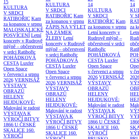
15
KULTURA
14
14
KULTURA
V SRDCI
KULTURA
KU
V SRDCI
RATIBOŘIC
Kam
V SRDCI
V S
RATIBOŘIC
Kam
za kopanou v srpnu
RATIBOŘIC
Kam
RAT
za kopanou v srpnu
ZÁPIS NA VÝLET
za kopanou v srpnu
za k
MALOSKALICKÉ
NA ZÁMEK
Letní koncerty v
Letn
POSVÍCENÍ
Letní
ŽLEBY
Letní
Rudrově mlýně –
Rud
koncerty v Rudrově
koncerty v Rudrově
občerstvení v srdci
obče
mlýně – občerstvení
mlýně – občerstvení
Ratibořic
Rati
v srdci Ratibořic
v srdci Ratibořic
POHÁDKOVÁ
PO
POHÁDKOVÁ
POHÁDKOVÁ
CESTA
Luxfer
CE
CESTA
Luxfer
CESTA
Luxfer
Open Space
Ope
Open Space
Open Space
v červenci a srpnu
v če
v červenci a srpnu
v červenci a srpnu
2026
VERNISÁŽ
202
2026
VERNISÁŽ
2026
VERNISÁŽ
VÝSTAVY
VÝ
VÝSTAVY
VÝSTAVY
OBRAZŮ
OB
OBRAZŮ
OBRAZŮ
HELENY
HE
HELENY
HELENY
HEJDUKOVÉ:
HE
HEJDUKOVÉ:
HEJDUKOVÉ:
Malování je radost
Malo
Malování je radost
Malování je radost
VÝSTAVA K
VÝ
VÝSTAVA K
VÝSTAVA K
VÝROČÍ BITVY
VÝ
VÝROČÍ BITVY
VÝROČÍ BITVY
1866 U ČESKÉ
186
1866 U ČESKÉ
1866 U ČESKÉ
SKALICE
160.
SK
SKALICE
160.
SKALICE
160.
VÝROČÍ
VÝ
VÝROČÍ
VÝROČÍ
PRUSKO-
PR