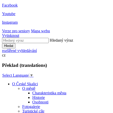
Facebook
Youtube
Instagram
Verze pro seniory
Mapa webu
Vytisknout
Hledaný výraz
Hledat
rozšířené vyhledávání
cz
Překlad (translations)
Select Language
▼
O České Skalici
O městě
Charakteristika města
Historie
Osobnosti
Fotogalerie
Turistické cíle