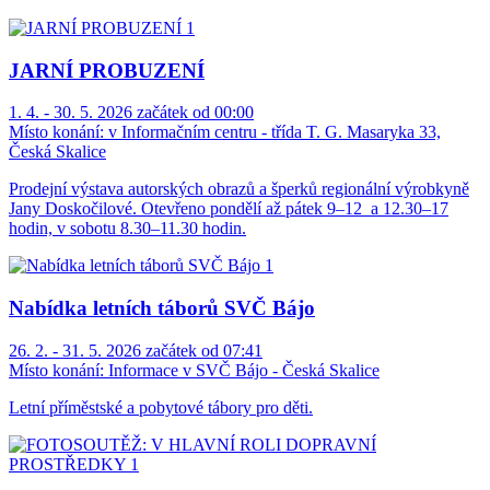
JARNÍ PROBUZENÍ
1. 4. - 30. 5. 2026 začátek od 00:00
Místo konání:
v Informačním centru - třída T. G. Masaryka 33,
Česká Skalice
Prodejní výstava autorských obrazů a šperků regionální výrobkyně
Jany Doskočilové. Otevřeno pondělí až pátek 9–12 a 12.30–17
hodin, v sobotu 8.30–11.30 hodin.
Nabídka letních táborů SVČ Bájo
26. 2. - 31. 5. 2026 začátek od 07:41
Místo konání:
Informace v SVČ Bájo - Česká Skalice
Letní příměstské a pobytové tábory pro děti.