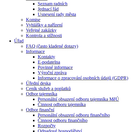
Seznam radních
Jednací řád
Usnesení rady města
Komise
Vyhlášky a nařízení
Veřejné zakázky
Kontrola a stížnosti
Úřad
FAQ (často kladené dotazy)
Informace
Kontakty
E-podatelna
Povinné informace
Výroční zpráva
Informace o zpracování osobních údajů (GDPR)
Úřední deska
Ceník služeb a poplatků
Odbor tajemníka
Personální obsazení odboru tajemníka MěÚ
Činnost odboru tajemníka
Odbor finanční
Personální obsazení odboru finančního
Činnost odboru finančního
Rozpočty
Odpadové hospodářství