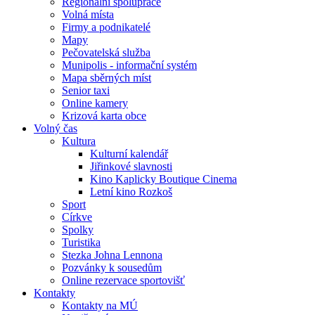
Regionální spolupráce
Volná místa
Firmy a podnikatelé
Mapy
Pečovatelská služba
Munipolis - informační systém
Mapa sběrných míst
Senior taxi
Online kamery
Krizová karta obce
Volný čas
Kultura
Kulturní kalendář
Jiřinkové slavnosti
Kino Kaplicky Boutique Cinema
Letní kino Rozkoš
Sport
Církve
Spolky
Turistika
Stezka Johna Lennona
Pozvánky k sousedům
Online rezervace sportovišť
Kontakty
Kontakty na MÚ