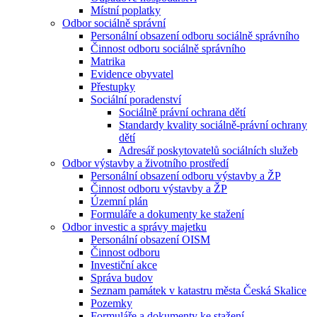
Místní poplatky
Odbor sociálně správní
Personální obsazení odboru sociálně správního
Činnost odboru sociálně správního
Matrika
Evidence obyvatel
Přestupky
Sociální poradenství
Sociálně právní ochrana dětí
Standardy kvality sociálně-právní ochrany
dětí
Adresář poskytovatelů sociálních služeb
Odbor výstavby a životního prostředí
Personální obsazení odboru výstavby a ŽP
Činnost odboru výstavby a ŽP
Územní plán
Formuláře a dokumenty ke stažení
Odbor investic a správy majetku
Personální obsazení OISM
Činnost odboru
Investiční akce
Správa budov
Seznam památek v katastru města Česká Skalice
Pozemky
Formuláře a dokumenty ke stažení