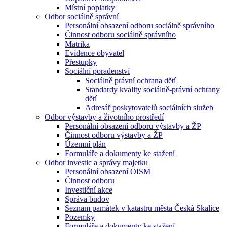
Místní poplatky
Odbor sociálně správní
Personální obsazení odboru sociálně správního
Činnost odboru sociálně správního
Matrika
Evidence obyvatel
Přestupky
Sociální poradenství
Sociálně právní ochrana dětí
Standardy kvality sociálně-právní ochrany
dětí
Adresář poskytovatelů sociálních služeb
Odbor výstavby a životního prostředí
Personální obsazení odboru výstavby a ŽP
Činnost odboru výstavby a ŽP
Územní plán
Formuláře a dokumenty ke stažení
Odbor investic a správy majetku
Personální obsazení OISM
Činnost odboru
Investiční akce
Správa budov
Seznam památek v katastru města Česká Skalice
Pozemky
Formuláře a dokumenty ke stažení