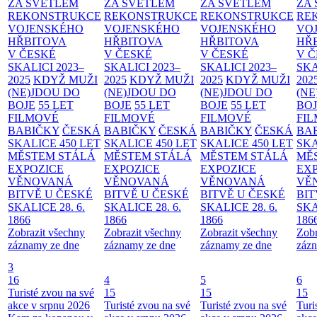
ZA SVĚTLEM
ZA SVĚTLEM
ZA SVĚTLEM
ZA
REKONSTRUKCE
REKONSTRUKCE
REKONSTRUKCE
RE
VOJENSKÉHO
VOJENSKÉHO
VOJENSKÉHO
VO
HŘBITOVA
HŘBITOVA
HŘBITOVA
HŘ
V ČESKÉ
V ČESKÉ
V ČESKÉ
V 
SKALICI 2023–
SKALICI 2023–
SKALICI 2023–
SKA
2025
KDYŽ MUŽI
2025
KDYŽ MUŽI
2025
KDYŽ MUŽI
202
(NE)JDOU DO
(NE)JDOU DO
(NE)JDOU DO
(NE
BOJE
55 LET
BOJE
55 LET
BOJE
55 LET
BO
FILMOVÉ
FILMOVÉ
FILMOVÉ
FI
BABIČKY
ČESKÁ
BABIČKY
ČESKÁ
BABIČKY
ČESKÁ
BA
SKALICE 450 LET
SKALICE 450 LET
SKALICE 450 LET
SKA
MĚSTEM
STÁLÁ
MĚSTEM
STÁLÁ
MĚSTEM
STÁLÁ
MĚ
EXPOZICE
EXPOZICE
EXPOZICE
EX
VĚNOVANÁ
VĚNOVANÁ
VĚNOVANÁ
VĚ
BITVĚ U ČESKÉ
BITVĚ U ČESKÉ
BITVĚ U ČESKÉ
BIT
SKALICE 28. 6.
SKALICE 28. 6.
SKALICE 28. 6.
SKA
1866
1866
1866
186
Zobrazit všechny
Zobrazit všechny
Zobrazit všechny
Zobr
záznamy ze dne
záznamy ze dne
záznamy ze dne
zázn
3
16
4
5
6
Turisté zvou na své
15
15
15
akce v srpnu 2026
Turisté zvou na své
Turisté zvou na své
Turi