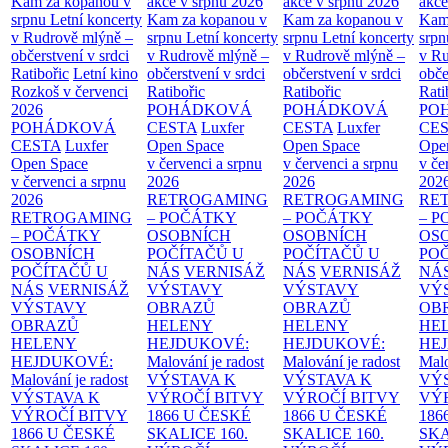
Kam za kopanou v
akce v srpnu 2026
akce v srpnu 2026
akce
srpnu
Letní koncerty
Kam za kopanou v
Kam za kopanou v
Kam
v Rudrově mlýně –
srpnu
Letní koncerty
srpnu
Letní koncerty
srp
občerstvení v srdci
v Rudrově mlýně –
v Rudrově mlýně –
v Ru
Ratibořic
Letní kino
občerstvení v srdci
občerstvení v srdci
obče
Rozkoš v červenci
Ratibořic
Ratibořic
Rati
2026
POHÁDKOVÁ
POHÁDKOVÁ
PO
POHÁDKOVÁ
CESTA
Luxfer
CESTA
Luxfer
CE
CESTA
Luxfer
Open Space
Open Space
Ope
Open Space
v červenci a srpnu
v červenci a srpnu
v če
v červenci a srpnu
2026
2026
202
2026
RETROGAMING
RETROGAMING
RE
RETROGAMING
– POČÁTKY
– POČÁTKY
– 
– POČÁTKY
OSOBNÍCH
OSOBNÍCH
OS
OSOBNÍCH
POČÍTAČŮ U
POČÍTAČŮ U
PO
POČÍTAČŮ U
NÁS
VERNISÁŽ
NÁS
VERNISÁŽ
NÁ
NÁS
VERNISÁŽ
VÝSTAVY
VÝSTAVY
VÝ
VÝSTAVY
OBRAZŮ
OBRAZŮ
OB
OBRAZŮ
HELENY
HELENY
HE
HELENY
HEJDUKOVÉ:
HEJDUKOVÉ:
HE
HEJDUKOVÉ:
Malování je radost
Malování je radost
Malo
Malování je radost
VÝSTAVA K
VÝSTAVA K
VÝ
VÝSTAVA K
VÝROČÍ BITVY
VÝROČÍ BITVY
VÝ
VÝROČÍ BITVY
1866 U ČESKÉ
1866 U ČESKÉ
186
1866 U ČESKÉ
SKALICE
160.
SKALICE
160.
SK