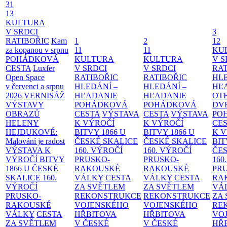
31
13
KULTURA
V SRDCI
3
RATIBOŘIC
Kam
1
2
12
za kopanou v srpnu
11
11
KU
POHÁDKOVÁ
KULTURA
KULTURA
V S
CESTA
Luxfer
V SRDCI
V SRDCI
RAT
Open Space
RATIBOŘIC
RATIBOŘIC
HLE
v červenci a srpnu
HLEDÁNÍ –
HLEDÁNÍ –
HĽ
2026
VERNISÁŽ
HĽADANIE
HĽADANIE
OT
VÝSTAVY
POHÁDKOVÁ
POHÁDKOVÁ
DV
OBRAZŮ
CESTA
VÝSTAVA
CESTA
VÝSTAVA
PO
HELENY
K VÝROČÍ
K VÝROČÍ
CE
HEJDUKOVÉ:
BITVY 1866 U
BITVY 1866 U
K 
Malování je radost
ČESKÉ SKALICE
ČESKÉ SKALICE
BIT
VÝSTAVA K
160. VÝROČÍ
160. VÝROČÍ
ČES
VÝROČÍ BITVY
PRUSKO-
PRUSKO-
160
1866 U ČESKÉ
RAKOUSKÉ
RAKOUSKÉ
PR
SKALICE
160.
VÁLKY
CESTA
VÁLKY
CESTA
RA
VÝROČÍ
ZA SVĚTLEM
ZA SVĚTLEM
VÁ
PRUSKO-
REKONSTRUKCE
REKONSTRUKCE
ZA
RAKOUSKÉ
VOJENSKÉHO
VOJENSKÉHO
RE
VÁLKY
CESTA
HŘBITOVA
HŘBITOVA
VO
ZA SVĚTLEM
V ČESKÉ
V ČESKÉ
HŘ