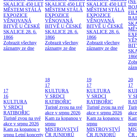
(NE
SKALICE 450 LET
SKALICE 450 LET
SKALICE 450 LET
BO
MĚSTEM
STÁLÁ
MĚSTEM
STÁLÁ
MĚSTEM
STÁLÁ
FI
EXPOZICE
EXPOZICE
EXPOZICE
BA
VĚNOVANÁ
VĚNOVANÁ
VĚNOVANÁ
SKA
BITVĚ U ČESKÉ
BITVĚ U ČESKÉ
BITVĚ U ČESKÉ
MĚ
SKALICE 28. 6.
SKALICE 28. 6.
SKALICE 28. 6.
EX
1866
1866
1866
VĚ
Zobrazit všechny
Zobrazit všechny
Zobrazit všechny
BIT
záznamy ze dne
záznamy ze dne
záznamy ze dne
SKA
186
Zobr
zázn
18
19
20
17
17
17
17
KULTURA
KULTURA
KU
16
V SRDCI
V SRDCI
V S
KULTURA
RATIBOŘIC
RATIBOŘIC
RAT
V SRDCI
Turisté zvou na své
Turisté zvou na své
Turi
RATIBOŘIC
akce v srpnu 2026
akce v srpnu 2026
akce
Turisté zvou na své
Kam za kopanou v
Kam za kopanou v
Kam
akce v srpnu 2026
srpnu
srpnu
srpn
Kam za kopanou v
MISTROVSTVÍ
MISTROVSTVÍ
MI
srpnu
Letní koncerty
ČR JUNIORŮ
ČR JUNIORŮ
ČR 