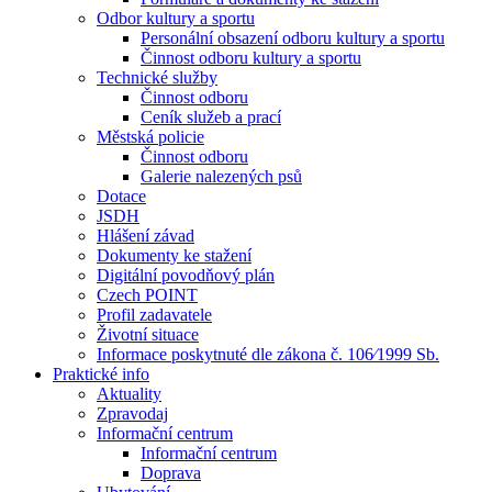
Odbor kultury a sportu
Personální obsazení odboru kultury a sportu
Činnost odboru kultury a sportu
Technické služby
Činnost odboru
Ceník služeb a prací
Městská policie
Činnost odboru
Galerie nalezených psů
Dotace
JSDH
Hlášení závad
Dokumenty ke stažení
Digitální povodňový plán
Czech POINT
Profil zadavatele
Životní situace
Informace poskytnuté dle zákona č. 106⁄1999 Sb.
Praktické info
Aktuality
Zpravodaj
Informační centrum
Informační centrum
Doprava