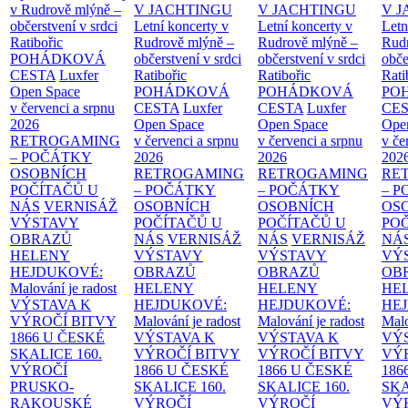
v Rudrově mlýně –
V JACHTINGU
V JACHTINGU
V 
občerstvení v srdci
Letní koncerty v
Letní koncerty v
Letn
Ratibořic
Rudrově mlýně –
Rudrově mlýně –
Rud
POHÁDKOVÁ
občerstvení v srdci
občerstvení v srdci
obče
CESTA
Luxfer
Ratibořic
Ratibořic
Rati
Open Space
POHÁDKOVÁ
POHÁDKOVÁ
PO
v červenci a srpnu
CESTA
Luxfer
CESTA
Luxfer
CE
2026
Open Space
Open Space
Ope
RETROGAMING
v červenci a srpnu
v červenci a srpnu
v če
– POČÁTKY
2026
2026
202
OSOBNÍCH
RETROGAMING
RETROGAMING
RE
POČÍTAČŮ U
– POČÁTKY
– POČÁTKY
– 
NÁS
VERNISÁŽ
OSOBNÍCH
OSOBNÍCH
OS
VÝSTAVY
POČÍTAČŮ U
POČÍTAČŮ U
PO
OBRAZŮ
NÁS
VERNISÁŽ
NÁS
VERNISÁŽ
NÁ
HELENY
VÝSTAVY
VÝSTAVY
VÝ
HEJDUKOVÉ:
OBRAZŮ
OBRAZŮ
OB
Malování je radost
HELENY
HELENY
HE
VÝSTAVA K
HEJDUKOVÉ:
HEJDUKOVÉ:
HE
VÝROČÍ BITVY
Malování je radost
Malování je radost
Malo
1866 U ČESKÉ
VÝSTAVA K
VÝSTAVA K
VÝ
SKALICE
160.
VÝROČÍ BITVY
VÝROČÍ BITVY
VÝ
VÝROČÍ
1866 U ČESKÉ
1866 U ČESKÉ
186
PRUSKO-
SKALICE
160.
SKALICE
160.
SK
RAKOUSKÉ
VÝROČÍ
VÝROČÍ
VÝ