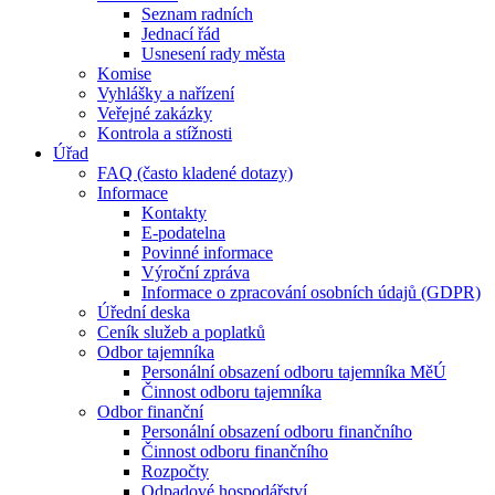
Seznam radních
Jednací řád
Usnesení rady města
Komise
Vyhlášky a nařízení
Veřejné zakázky
Kontrola a stížnosti
Úřad
FAQ (často kladené dotazy)
Informace
Kontakty
E-podatelna
Povinné informace
Výroční zpráva
Informace o zpracování osobních údajů (GDPR)
Úřední deska
Ceník služeb a poplatků
Odbor tajemníka
Personální obsazení odboru tajemníka MěÚ
Činnost odboru tajemníka
Odbor finanční
Personální obsazení odboru finančního
Činnost odboru finančního
Rozpočty
Odpadové hospodářství