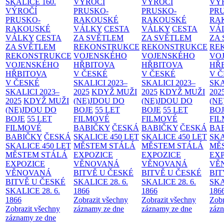
SKALICE
160.
VÝROČÍ
VÝROČÍ
VÝ
VÝROČÍ
PRUSKO-
PRUSKO-
PR
PRUSKO-
RAKOUSKÉ
RAKOUSKÉ
RA
RAKOUSKÉ
VÁLKY
CESTA
VÁLKY
CESTA
VÁ
VÁLKY
CESTA
ZA SVĚTLEM
ZA SVĚTLEM
ZA
ZA SVĚTLEM
REKONSTRUKCE
REKONSTRUKCE
RE
REKONSTRUKCE
VOJENSKÉHO
VOJENSKÉHO
VO
VOJENSKÉHO
HŘBITOVA
HŘBITOVA
HŘ
HŘBITOVA
V ČESKÉ
V ČESKÉ
V 
V ČESKÉ
SKALICI 2023–
SKALICI 2023–
SKA
SKALICI 2023–
2025
KDYŽ MUŽI
2025
KDYŽ MUŽI
202
2025
KDYŽ MUŽI
(NE)JDOU DO
(NE)JDOU DO
(NE
(NE)JDOU DO
BOJE
55 LET
BOJE
55 LET
BO
BOJE
55 LET
FILMOVÉ
FILMOVÉ
FI
FILMOVÉ
BABIČKY
ČESKÁ
BABIČKY
ČESKÁ
BA
BABIČKY
ČESKÁ
SKALICE 450 LET
SKALICE 450 LET
SKA
SKALICE 450 LET
MĚSTEM
STÁLÁ
MĚSTEM
STÁLÁ
MĚ
MĚSTEM
STÁLÁ
EXPOZICE
EXPOZICE
EX
EXPOZICE
VĚNOVANÁ
VĚNOVANÁ
VĚ
VĚNOVANÁ
BITVĚ U ČESKÉ
BITVĚ U ČESKÉ
BIT
BITVĚ U ČESKÉ
SKALICE 28. 6.
SKALICE 28. 6.
SKA
SKALICE 28. 6.
1866
1866
186
1866
Zobrazit všechny
Zobrazit všechny
Zobr
Zobrazit všechny
záznamy ze dne
záznamy ze dne
zázn
záznamy ze dne