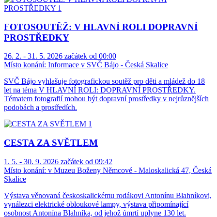
FOTOSOUTĚŽ: V HLAVNÍ ROLI DOPRAVNÍ
PROSTŘEDKY
26. 2. - 31. 5. 2026 začátek od 00:00
Místo konání:
Informace v SVČ Bájo - Česká Skalice
SVČ Bájo vyhlašuje fotografickou soutěž pro děti a mládež do 18
let na téma V HLAVNÍ ROLI: DOPRAVNÍ PROSTŘEDKY.
Tématem fotografií mohou být dopravní prostředky v nejrůznějších
podobách a prostředích.
CESTA ZA SVĚTLEM
1. 5. - 30. 9. 2026 začátek od 09:42
Místo konání:
v Muzeu Boženy Němcové - Maloskalická 47, Česká
Skalice
Výstava věnovaná českoskalickému rodákovi Antonínu Blahníkovi,
vynálezci elektrické obloukové lampy, výstava připomínající
osobnost Antonína Blahníka, od jehož úmrtí uplyne 130 let.