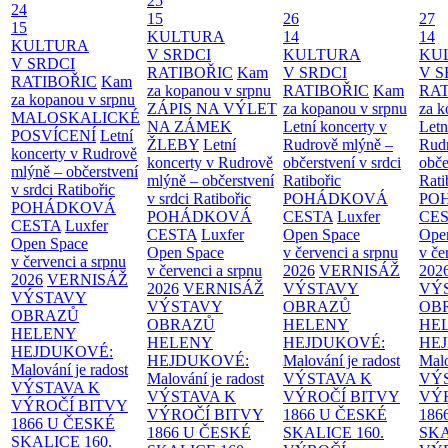
25
24
15
26
27
15
KULTURA
14
14
KULTURA
V SRDCI
KULTURA
KU
V SRDCI
RATIBOŘIC
Kam
V SRDCI
V S
RATIBOŘIC
Kam
za kopanou v srpnu
RATIBOŘIC
Kam
RAT
za kopanou v srpnu
ZÁPIS NA VÝLET
za kopanou v srpnu
za k
MALOSKALICKÉ
NA ZÁMEK
Letní koncerty v
Letn
POSVÍCENÍ
Letní
ŽLEBY
Letní
Rudrově mlýně –
Rud
koncerty v Rudrově
koncerty v Rudrově
občerstvení v srdci
obče
mlýně – občerstvení
mlýně – občerstvení
Ratibořic
Rati
v srdci Ratibořic
v srdci Ratibořic
POHÁDKOVÁ
PO
POHÁDKOVÁ
POHÁDKOVÁ
CESTA
Luxfer
CE
CESTA
Luxfer
CESTA
Luxfer
Open Space
Ope
Open Space
Open Space
v červenci a srpnu
v če
v červenci a srpnu
v červenci a srpnu
2026
VERNISÁŽ
202
2026
VERNISÁŽ
2026
VERNISÁŽ
VÝSTAVY
VÝ
VÝSTAVY
VÝSTAVY
OBRAZŮ
OB
OBRAZŮ
OBRAZŮ
HELENY
HE
HELENY
HELENY
HEJDUKOVÉ:
HE
HEJDUKOVÉ:
HEJDUKOVÉ:
Malování je radost
Malo
Malování je radost
Malování je radost
VÝSTAVA K
VÝ
VÝSTAVA K
VÝSTAVA K
VÝROČÍ BITVY
VÝ
VÝROČÍ BITVY
VÝROČÍ BITVY
1866 U ČESKÉ
186
1866 U ČESKÉ
1866 U ČESKÉ
SKALICE
160.
SK
SKALICE
160.