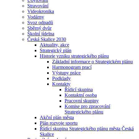
Ubytování
Stravování
Videokronika
Vodárny
Svoz odpadů
Sběrný dvůr
Školní jídelna
Česká Skalice 2030
Aktuality, akce
Strategický plán
Historie vzniku strategického plánu
Základní informace o Strategickém plánu
Harmonogram prací
Výstupy práce
Podklady
Kontakty
Řídicí skupina
Kontaktní osoba
Pracovní skupiny
Komise pro zpracování
Strategického plánu
Akční plán města
Plán rozvoje sportu
Řídící skupina Strategického plánu města Česká
Skalice