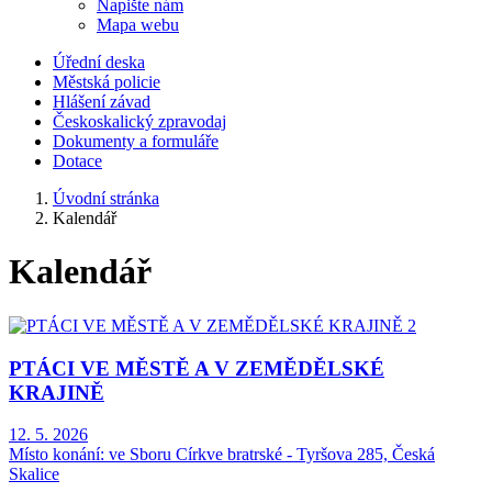
Napište nám
Mapa webu
Úřední deska
Městská policie
Hlášení závad
Českoskalický zpravodaj
Dokumenty a formuláře
Dotace
Úvodní stránka
Kalendář
Kalendář
PTÁCI VE MĚSTĚ A V ZEMĚDĚLSKÉ
KRAJINĚ
12. 5. 2026
Místo konání:
ve Sboru Církve bratrské - Tyršova 285, Česká
Skalice