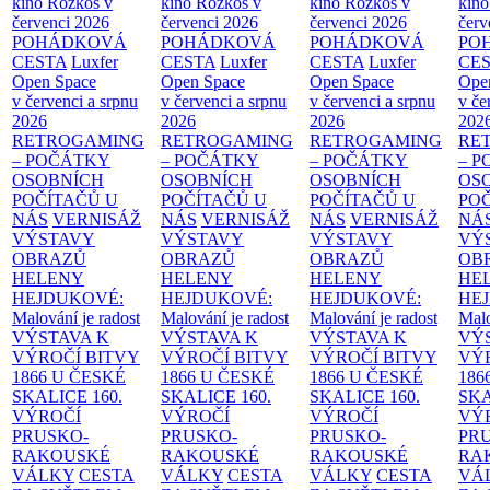
kino Rozkoš v
kino Rozkoš v
kino Rozkoš v
kino
červenci 2026
červenci 2026
červenci 2026
červ
POHÁDKOVÁ
POHÁDKOVÁ
POHÁDKOVÁ
PO
CESTA
Luxfer
CESTA
Luxfer
CESTA
Luxfer
CE
Open Space
Open Space
Open Space
Ope
v červenci a srpnu
v červenci a srpnu
v červenci a srpnu
v če
2026
2026
2026
202
RETROGAMING
RETROGAMING
RETROGAMING
RE
– POČÁTKY
– POČÁTKY
– POČÁTKY
– 
OSOBNÍCH
OSOBNÍCH
OSOBNÍCH
OS
POČÍTAČŮ U
POČÍTAČŮ U
POČÍTAČŮ U
PO
NÁS
VERNISÁŽ
NÁS
VERNISÁŽ
NÁS
VERNISÁŽ
NÁ
VÝSTAVY
VÝSTAVY
VÝSTAVY
VÝ
OBRAZŮ
OBRAZŮ
OBRAZŮ
OB
HELENY
HELENY
HELENY
HE
HEJDUKOVÉ:
HEJDUKOVÉ:
HEJDUKOVÉ:
HE
Malování je radost
Malování je radost
Malování je radost
Malo
VÝSTAVA K
VÝSTAVA K
VÝSTAVA K
VÝ
VÝROČÍ BITVY
VÝROČÍ BITVY
VÝROČÍ BITVY
VÝ
1866 U ČESKÉ
1866 U ČESKÉ
1866 U ČESKÉ
186
SKALICE
160.
SKALICE
160.
SKALICE
160.
SK
VÝROČÍ
VÝROČÍ
VÝROČÍ
VÝ
PRUSKO-
PRUSKO-
PRUSKO-
PR
RAKOUSKÉ
RAKOUSKÉ
RAKOUSKÉ
RA
VÁLKY
CESTA
VÁLKY
CESTA
VÁLKY
CESTA
VÁ