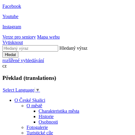
Facebook
Youtube
Instagram
Verze pro seniory
Mapa webu
Vytisknout
Hledaný výraz
Hledat
rozšířené vyhledávání
cz
Překlad (translations)
Select Language
▼
O České Skalici
O městě
Charakteristika města
Historie
Osobnosti
Fotogalerie
Turistické cíle