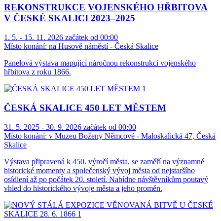
REKONSTRUKCE VOJENSKÉHO HŘBITOVA
V ČESKÉ SKALICI 2023–2025
1. 5. - 15. 11. 2026 začátek od 00:00
Místo konání:
na Husově náměstí - Česká Skalice
Panelová výstava mapující náročnou rekonstrukci vojenského
hřbitova z roku 1866.
ČESKÁ SKALICE 450 LET MĚSTEM
31. 5. 2025 - 30. 9. 2026 začátek od 00:00
Místo konání:
v Muzeu Boženy Němcové - Maloskalická 47, Česká
Skalice
Výstava připravená k 450. výročí města, se zaměří na významné
historické momenty a společenský vývoj města od nejstaršího
osídlení až po počátek 20. století. Nabídne návštěvníkům poutavý
vhled do historického vývoje města a jeho proměn.