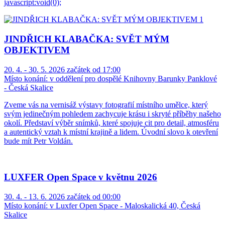
javascript:void(0);
JINDŘICH KLABAČKA: SVĚT MÝM
OBJEKTIVEM
20. 4. - 30. 5. 2026 začátek od 17:00
Místo konání:
v oddělení pro dospělé Knihovny Barunky Panklové
- Česká Skalice
Zveme vás na vernisáž výstavy fotografií místního umělce, který
svým jedinečným pohledem zachycuje krásu i skryté příběhy našeho
okolí. Představí výběr snímků, které spojuje cit pro detail, atmosféru
a autentický vztah k místní krajině a lidem. Úvodní slovo k otevření
bude mít Petr Voldán.
LUXFER Open Space v květnu 2026
30. 4. - 13. 6. 2026 začátek od 00:00
Místo konání:
v Luxfer Open Space - Maloskalická 40, Česká
Skalice