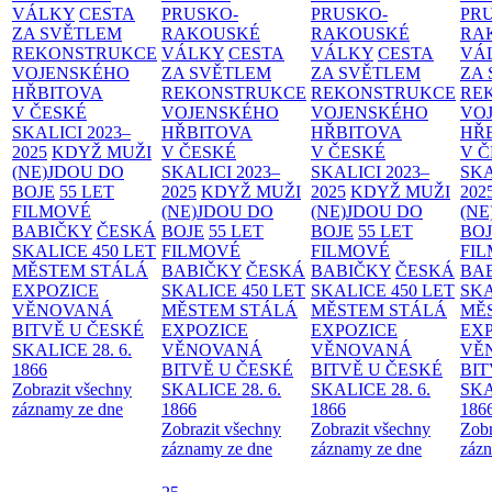
VÁLKY
CESTA
PRUSKO-
PRUSKO-
PR
ZA SVĚTLEM
RAKOUSKÉ
RAKOUSKÉ
RA
REKONSTRUKCE
VÁLKY
CESTA
VÁLKY
CESTA
VÁ
VOJENSKÉHO
ZA SVĚTLEM
ZA SVĚTLEM
ZA
HŘBITOVA
REKONSTRUKCE
REKONSTRUKCE
RE
V ČESKÉ
VOJENSKÉHO
VOJENSKÉHO
VO
SKALICI 2023–
HŘBITOVA
HŘBITOVA
HŘ
2025
KDYŽ MUŽI
V ČESKÉ
V ČESKÉ
V 
(NE)JDOU DO
SKALICI 2023–
SKALICI 2023–
SKA
BOJE
55 LET
2025
KDYŽ MUŽI
2025
KDYŽ MUŽI
202
FILMOVÉ
(NE)JDOU DO
(NE)JDOU DO
(NE
BABIČKY
ČESKÁ
BOJE
55 LET
BOJE
55 LET
BO
SKALICE 450 LET
FILMOVÉ
FILMOVÉ
FI
MĚSTEM
STÁLÁ
BABIČKY
ČESKÁ
BABIČKY
ČESKÁ
BA
EXPOZICE
SKALICE 450 LET
SKALICE 450 LET
SKA
VĚNOVANÁ
MĚSTEM
STÁLÁ
MĚSTEM
STÁLÁ
MĚ
BITVĚ U ČESKÉ
EXPOZICE
EXPOZICE
EX
SKALICE 28. 6.
VĚNOVANÁ
VĚNOVANÁ
VĚ
1866
BITVĚ U ČESKÉ
BITVĚ U ČESKÉ
BIT
Zobrazit všechny
SKALICE 28. 6.
SKALICE 28. 6.
SKA
záznamy ze dne
1866
1866
186
Zobrazit všechny
Zobrazit všechny
Zobr
záznamy ze dne
záznamy ze dne
zázn