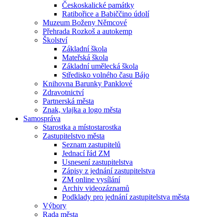
Českoskalické památky
Ratibořice a Babiččino údolí
Muzeum Boženy Němcové
Přehrada Rozkoš a autokemp
Školství
Základní škola
Mateřská škola
Základní umělecká škola
Středisko volného času Bájo
Knihovna Barunky Panklové
Zdravotnictví
Partnerská města
Znak, vlajka a logo města
Samospráva
Starostka a místostarostka
Zastupitelstvo města
Seznam zastupitelů
Jednací řád ZM
Usnesení zastupitelstva
Zápisy z jednání zastupitelstva
ZM online vysílání
Archiv videozáznamů
Podklady pro jednání zastupitelstva města
Výbory
Rada města