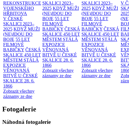
REKONSTRUKCE
SKALICI 2023–
SKALICI 2023–
V 
VOJENSKÉHO
2025
KDYŽ MUŽI
2025
KDYŽ MUŽI
SKA
HŘBITOVA
(NE)JDOU DO
(NE)JDOU DO
202
V ČESKÉ
BOJE
55 LET
BOJE
55 LET
(NE
SKALICI 2023–
FILMOVÉ
FILMOVÉ
BO
2025
KDYŽ MUŽI
BABIČKY
ČESKÁ
BABIČKY
ČESKÁ
FI
(NE)JDOU DO
SKALICE 450 LET
SKALICE 450 LET
BA
BOJE
55 LET
MĚSTEM
STÁLÁ
MĚSTEM
STÁLÁ
SKA
FILMOVÉ
EXPOZICE
EXPOZICE
MĚ
BABIČKY
ČESKÁ
VĚNOVANÁ
VĚNOVANÁ
EX
SKALICE 450 LET
BITVĚ U ČESKÉ
BITVĚ U ČESKÉ
VĚ
MĚSTEM
STÁLÁ
SKALICE 28. 6.
SKALICE 28. 6.
BIT
EXPOZICE
1866
1866
SKA
VĚNOVANÁ
Zobrazit všechny
Zobrazit všechny
186
BITVĚ U ČESKÉ
záznamy ze dne
záznamy ze dne
Zobr
SKALICE 28. 6.
zázn
1866
Zobrazit všechny
záznamy ze dne
Fotogalerie
Náhodná fotogalerie