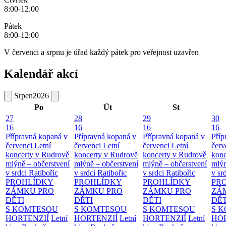
8:00-12.00
Pátek
8:00-12:00
V červenci a srpnu je úřad každý pátek pro veřejnost uzavřen
Kalendář akcí
Srpen
2026
Po
Út
St
27
28
29
30
16
16
16
16
Přípravná kopaná v
Přípravná kopaná v
Přípravná kopaná v
Příp
červenci
Letní
červenci
Letní
červenci
Letní
červ
koncerty v Rudrově
koncerty v Rudrově
koncerty v Rudrově
konc
mlýně – občerstvení
mlýně – občerstvení
mlýně – občerstvení
mlýn
v srdci Ratibořic
v srdci Ratibořic
v srdci Ratibořic
v sr
PROHLÍDKY
PROHLÍDKY
PROHLÍDKY
PR
ZÁMKU PRO
ZÁMKU PRO
ZÁMKU PRO
ZÁ
DĚTI
DĚTI
DĚTI
DĚT
S KOMTESOU
S KOMTESOU
S KOMTESOU
S 
HORTENZIÍ
Letní
HORTENZIÍ
Letní
HORTENZIÍ
Letní
HOR