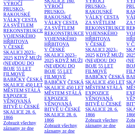
SKALICE
160.
VÝROČÍ
VÝ
VÝROČÍ
VÝROČÍ
PRUSKO-
PR
PRUSKO-
PRUSKO-
RAKOUSKÉ
RA
RAKOUSKÉ
RAKOUSKÉ
VÁLKY
CESTA
VÁ
VÁLKY
CESTA
VÁLKY
CESTA
ZA SVĚTLEM
ZA
ZA SVĚTLEM
ZA SVĚTLEM
REKONSTRUKCE
RE
REKONSTRUKCE
REKONSTRUKCE
VOJENSKÉHO
VO
VOJENSKÉHO
VOJENSKÉHO
HŘBITOVA
HŘ
HŘBITOVA
HŘBITOVA
V ČESKÉ
V 
V ČESKÉ
V ČESKÉ
SKALICI 2023–
SKA
SKALICI 2023–
SKALICI 2023–
2025
KDYŽ MUŽI
202
2025
KDYŽ MUŽI
2025
KDYŽ MUŽI
(NE)JDOU DO
(NE
(NE)JDOU DO
(NE)JDOU DO
BOJE
55 LET
BO
BOJE
55 LET
BOJE
55 LET
FILMOVÉ
FI
FILMOVÉ
FILMOVÉ
BABIČKY
ČESKÁ
BA
BABIČKY
ČESKÁ
BABIČKY
ČESKÁ
SKALICE 450 LET
SKA
SKALICE 450 LET
SKALICE 450 LET
MĚSTEM
STÁLÁ
MĚ
MĚSTEM
STÁLÁ
MĚSTEM
STÁLÁ
EXPOZICE
EX
EXPOZICE
EXPOZICE
VĚNOVANÁ
VĚ
VĚNOVANÁ
VĚNOVANÁ
BITVĚ U ČESKÉ
BIT
BITVĚ U ČESKÉ
BITVĚ U ČESKÉ
SKALICE 28. 6.
SKA
SKALICE 28. 6.
SKALICE 28. 6.
1866
186
1866
1866
Zobrazit všechny
Zobr
Zobrazit všechny
Zobrazit všechny
záznamy ze dne
zázn
záznamy ze dne
záznamy ze dne