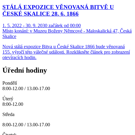
STÁLÁ EXPOZICE VĚNOVANÁ BITVĚ U
ČESKÉ SKALICE 28. 6. 1866
1. 5. 2022 - 30. 9. 2030 začátek od 00:00
Místo konání:
v Muzeu Boženy Němcové - Maloskalická 47, Česká
Skalice
Nová stálá expozice Bitva u České Skalice 1866 bude věnovaná
155. výročí této válečné události. Rozklikněte článek pro zobrazení
otevíracích hodin.
Úřední hodiny
Pondělí
8:00-12.00 / 13.00-17.00
Úterý
8:00-12.00
Středa
8:00-12.00 / 13.00-17.00
Čtvrtek