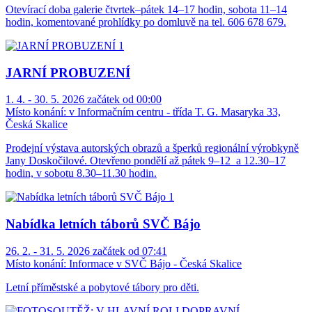
Otevírací doba galerie čtvrtek–pátek 14–17 hodin, sobota 11–14
hodin, komentované prohlídky po domluvě na tel. 606 678 679.
JARNÍ PROBUZENÍ
1. 4. - 30. 5. 2026 začátek od 00:00
Místo konání:
v Informačním centru - třída T. G. Masaryka 33,
Česká Skalice
Prodejní výstava autorských obrazů a šperků regionální výrobkyně
Jany Doskočilové. Otevřeno pondělí až pátek 9–12 a 12.30–17
hodin, v sobotu 8.30–11.30 hodin.
Nabídka letních táborů SVČ Bájo
26. 2. - 31. 5. 2026 začátek od 07:41
Místo konání:
Informace v SVČ Bájo - Česká Skalice
Letní příměstské a pobytové tábory pro děti.