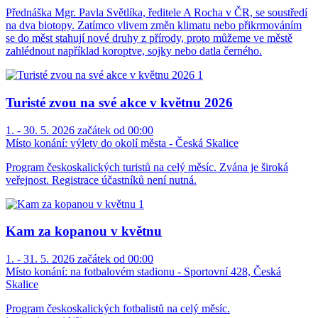
Přednáška Mgr. Pavla Světlíka, ředitele A Rocha v ČR, se soustředí
na dva biotopy. Zatímco vlivem změn klimatu nebo přikrmováním
se do měst stahují nové druhy z přírody, proto můžeme ve městě
zahlédnout například koroptve, sojky nebo datla černého.
Turisté zvou na své akce v květnu 2026
1. - 30. 5. 2026 začátek od 00:00
Místo konání:
výlety do okolí města - Česká Skalice
Program českoskalických turistů na celý měsíc. Zvána je široká
veřejnost. Registrace účastníků není nutná.
Kam za kopanou v květnu
1. - 31. 5. 2026 začátek od 00:00
Místo konání:
na fotbalovém stadionu - Sportovní 428, Česká
Skalice
Program českoskalických fotbalistů na celý měsíc.