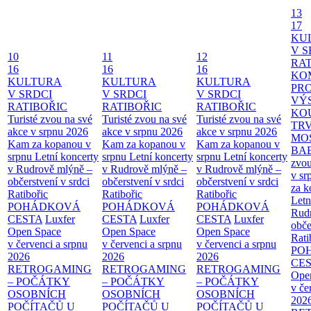
13
17
KU
V S
10
11
12
RAT
16
16
16
KO
KULTURA
KULTURA
KULTURA
PR
V SRDCI
V SRDCI
V SRDCI
VÝ
RATIBOŘIC
RATIBOŘIC
RATIBOŘIC
KO
Turisté zvou na své
Turisté zvou na své
Turisté zvou na své
TR
akce v srpnu 2026
akce v srpnu 2026
akce v srpnu 2026
MO
Kam za kopanou v
Kam za kopanou v
Kam za kopanou v
BA
srpnu
Letní koncerty
srpnu
Letní koncerty
srpnu
Letní koncerty
zvou
v Rudrově mlýně –
v Rudrově mlýně –
v Rudrově mlýně –
v sr
občerstvení v srdci
občerstvení v srdci
občerstvení v srdci
za k
Ratibořic
Ratibořic
Ratibořic
Letn
POHÁDKOVÁ
POHÁDKOVÁ
POHÁDKOVÁ
Rud
CESTA
Luxfer
CESTA
Luxfer
CESTA
Luxfer
obče
Open Space
Open Space
Open Space
Rati
v červenci a srpnu
v červenci a srpnu
v červenci a srpnu
PO
2026
2026
2026
CE
RETROGAMING
RETROGAMING
RETROGAMING
Ope
– POČÁTKY
– POČÁTKY
– POČÁTKY
v če
OSOBNÍCH
OSOBNÍCH
OSOBNÍCH
202
POČÍTAČŮ U
POČÍTAČŮ U
POČÍTAČŮ U