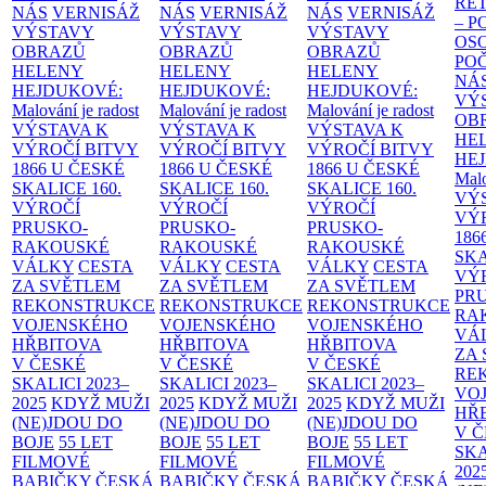
RE
NÁS
VERNISÁŽ
NÁS
VERNISÁŽ
NÁS
VERNISÁŽ
– 
VÝSTAVY
VÝSTAVY
VÝSTAVY
OS
OBRAZŮ
OBRAZŮ
OBRAZŮ
PO
HELENY
HELENY
HELENY
NÁ
HEJDUKOVÉ:
HEJDUKOVÉ:
HEJDUKOVÉ:
VÝ
Malování je radost
Malování je radost
Malování je radost
OB
VÝSTAVA K
VÝSTAVA K
VÝSTAVA K
HE
VÝROČÍ BITVY
VÝROČÍ BITVY
VÝROČÍ BITVY
HE
1866 U ČESKÉ
1866 U ČESKÉ
1866 U ČESKÉ
Malo
SKALICE
160.
SKALICE
160.
SKALICE
160.
VÝ
VÝROČÍ
VÝROČÍ
VÝROČÍ
VÝ
PRUSKO-
PRUSKO-
PRUSKO-
186
RAKOUSKÉ
RAKOUSKÉ
RAKOUSKÉ
SK
VÁLKY
CESTA
VÁLKY
CESTA
VÁLKY
CESTA
VÝ
ZA SVĚTLEM
ZA SVĚTLEM
ZA SVĚTLEM
PR
REKONSTRUKCE
REKONSTRUKCE
REKONSTRUKCE
RA
VOJENSKÉHO
VOJENSKÉHO
VOJENSKÉHO
VÁ
HŘBITOVA
HŘBITOVA
HŘBITOVA
ZA
V ČESKÉ
V ČESKÉ
V ČESKÉ
RE
SKALICI 2023–
SKALICI 2023–
SKALICI 2023–
VO
2025
KDYŽ MUŽI
2025
KDYŽ MUŽI
2025
KDYŽ MUŽI
HŘ
(NE)JDOU DO
(NE)JDOU DO
(NE)JDOU DO
V 
BOJE
55 LET
BOJE
55 LET
BOJE
55 LET
SKA
FILMOVÉ
FILMOVÉ
FILMOVÉ
202
BABIČKY
ČESKÁ
BABIČKY
ČESKÁ
BABIČKY
ČESKÁ