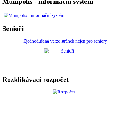
Munipolis - informační systém
Senioři
Zjednodušená verze stránek nejen pro seniory
Rozklikávací rozpočet