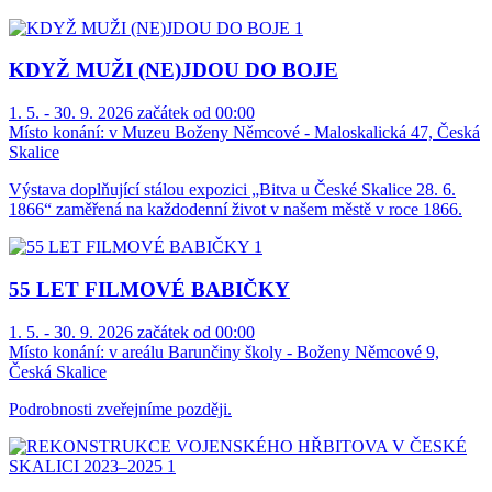
KDYŽ MUŽI (NE)JDOU DO BOJE
1. 5. - 30. 9. 2026 začátek od 00:00
Místo konání:
v Muzeu Boženy Němcové - Maloskalická 47, Česká
Skalice
Výstava doplňující stálou expozici „Bitva u České Skalice 28. 6.
1866“ zaměřená na každodenní život v našem městě v roce 1866.
55 LET FILMOVÉ BABIČKY
1. 5. - 30. 9. 2026 začátek od 00:00
Místo konání:
v areálu Barunčiny školy - Boženy Němcové 9,
Česká Skalice
Podrobnosti zveřejníme později.