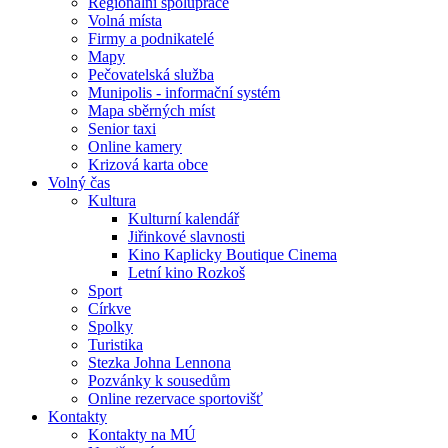
Regionální spolupráce
Volná místa
Firmy a podnikatelé
Mapy
Pečovatelská služba
Munipolis - informační systém
Mapa sběrných míst
Senior taxi
Online kamery
Krizová karta obce
Volný čas
Kultura
Kulturní kalendář
Jiřinkové slavnosti
Kino Kaplicky Boutique Cinema
Letní kino Rozkoš
Sport
Církve
Spolky
Turistika
Stezka Johna Lennona
Pozvánky k sousedům
Online rezervace sportovišť
Kontakty
Kontakty na MÚ