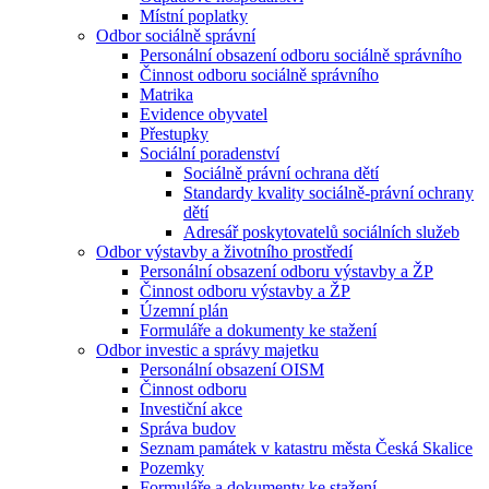
Místní poplatky
Odbor sociálně správní
Personální obsazení odboru sociálně správního
Činnost odboru sociálně správního
Matrika
Evidence obyvatel
Přestupky
Sociální poradenství
Sociálně právní ochrana dětí
Standardy kvality sociálně-právní ochrany
dětí
Adresář poskytovatelů sociálních služeb
Odbor výstavby a životního prostředí
Personální obsazení odboru výstavby a ŽP
Činnost odboru výstavby a ŽP
Územní plán
Formuláře a dokumenty ke stažení
Odbor investic a správy majetku
Personální obsazení OISM
Činnost odboru
Investiční akce
Správa budov
Seznam památek v katastru města Česká Skalice
Pozemky
Formuláře a dokumenty ke stažení