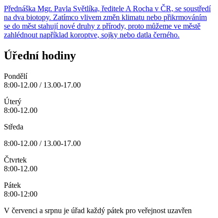
Přednáška Mgr. Pavla Světlíka, ředitele A Rocha v ČR, se soustředí
na dva biotopy. Zatímco vlivem změn klimatu nebo přikrmováním
se do měst stahují nové druhy z přírody, proto můžeme ve městě
zahlédnout například koroptve, sojky nebo datla černého.
Úřední hodiny
Pondělí
8:00-12.00 / 13.00-17.00
Úterý
8:00-12.00
Středa
8:00-12.00 / 13.00-17.00
Čtvrtek
8:00-12.00
Pátek
8:00-12:00
V červenci a srpnu je úřad každý pátek pro veřejnost uzavřen