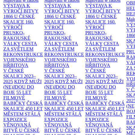
Malování je radost
Malování je radost
Malování je radost
OB
VÝSTAVA K
VÝSTAVA K
VÝSTAVA K
HE
VÝROČÍ BITVY
VÝROČÍ BITVY
VÝROČÍ BITVY
HE
1866 U ČESKÉ
1866 U ČESKÉ
1866 U ČESKÉ
Malo
SKALICE
160.
SKALICE
160.
SKALICE
160.
VÝ
VÝROČÍ
VÝROČÍ
VÝROČÍ
VÝ
PRUSKO-
PRUSKO-
PRUSKO-
186
RAKOUSKÉ
RAKOUSKÉ
RAKOUSKÉ
SK
VÁLKY
CESTA
VÁLKY
CESTA
VÁLKY
CESTA
VÝ
ZA SVĚTLEM
ZA SVĚTLEM
ZA SVĚTLEM
PR
REKONSTRUKCE
REKONSTRUKCE
REKONSTRUKCE
RA
VOJENSKÉHO
VOJENSKÉHO
VOJENSKÉHO
VÁ
HŘBITOVA
HŘBITOVA
HŘBITOVA
ZA
V ČESKÉ
V ČESKÉ
V ČESKÉ
RE
SKALICI 2023–
SKALICI 2023–
SKALICI 2023–
VO
2025
KDYŽ MUŽI
2025
KDYŽ MUŽI
2025
KDYŽ MUŽI
HŘ
(NE)JDOU DO
(NE)JDOU DO
(NE)JDOU DO
V 
BOJE
55 LET
BOJE
55 LET
BOJE
55 LET
SKA
FILMOVÉ
FILMOVÉ
FILMOVÉ
202
BABIČKY
ČESKÁ
BABIČKY
ČESKÁ
BABIČKY
ČESKÁ
(NE
SKALICE 450 LET
SKALICE 450 LET
SKALICE 450 LET
BO
MĚSTEM
STÁLÁ
MĚSTEM
STÁLÁ
MĚSTEM
STÁLÁ
FI
EXPOZICE
EXPOZICE
EXPOZICE
BA
VĚNOVANÁ
VĚNOVANÁ
VĚNOVANÁ
SKA
BITVĚ U ČESKÉ
BITVĚ U ČESKÉ
BITVĚ U ČESKÉ
MĚ