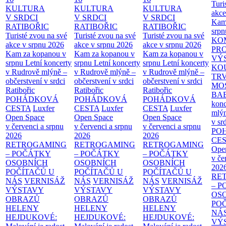
Turi
KULTURA
KULTURA
KULTURA
akce
V SRDCI
V SRDCI
V SRDCI
Kam
RATIBOŘIC
RATIBOŘIC
RATIBOŘIC
srpn
Turisté zvou na své
Turisté zvou na své
Turisté zvou na své
KO
akce v srpnu 2026
akce v srpnu 2026
akce v srpnu 2026
PR
Kam za kopanou v
Kam za kopanou v
Kam za kopanou v
VÝ
srpnu
Letní koncerty
srpnu
Letní koncerty
srpnu
Letní koncerty
KO
v Rudrově mlýně –
v Rudrově mlýně –
v Rudrově mlýně –
TR
občerstvení v srdci
občerstvení v srdci
občerstvení v srdci
MO
Ratibořic
Ratibořic
Ratibořic
BA
POHÁDKOVÁ
POHÁDKOVÁ
POHÁDKOVÁ
konc
CESTA
Luxfer
CESTA
Luxfer
CESTA
Luxfer
mlýn
Open Space
Open Space
Open Space
v sr
v červenci a srpnu
v červenci a srpnu
v červenci a srpnu
PO
2026
2026
2026
CE
RETROGAMING
RETROGAMING
RETROGAMING
Ope
– POČÁTKY
– POČÁTKY
– POČÁTKY
v če
OSOBNÍCH
OSOBNÍCH
OSOBNÍCH
202
POČÍTAČŮ U
POČÍTAČŮ U
POČÍTAČŮ U
RE
NÁS
VERNISÁŽ
NÁS
VERNISÁŽ
NÁS
VERNISÁŽ
– 
VÝSTAVY
VÝSTAVY
VÝSTAVY
OS
OBRAZŮ
OBRAZŮ
OBRAZŮ
PO
HELENY
HELENY
HELENY
NÁ
HEJDUKOVÉ:
HEJDUKOVÉ:
HEJDUKOVÉ:
VÝ