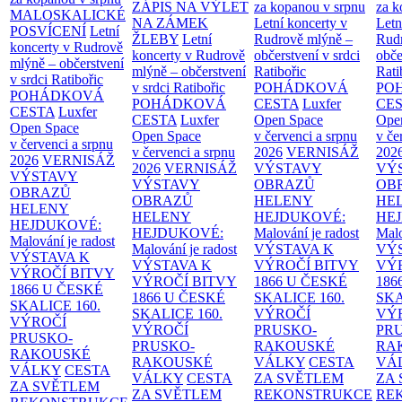
ZÁPIS NA VÝLET
za kopanou v srpnu
za k
MALOSKALICKÉ
NA ZÁMEK
Letní koncerty v
Letn
POSVÍCENÍ
Letní
ŽLEBY
Letní
Rudrově mlýně –
Rud
koncerty v Rudrově
koncerty v Rudrově
občerstvení v srdci
obče
mlýně – občerstvení
mlýně – občerstvení
Ratibořic
Rati
v srdci Ratibořic
v srdci Ratibořic
POHÁDKOVÁ
PO
POHÁDKOVÁ
POHÁDKOVÁ
CESTA
Luxfer
CE
CESTA
Luxfer
CESTA
Luxfer
Open Space
Ope
Open Space
Open Space
v červenci a srpnu
v če
v červenci a srpnu
v červenci a srpnu
2026
VERNISÁŽ
202
2026
VERNISÁŽ
2026
VERNISÁŽ
VÝSTAVY
VÝ
VÝSTAVY
VÝSTAVY
OBRAZŮ
OB
OBRAZŮ
OBRAZŮ
HELENY
HE
HELENY
HELENY
HEJDUKOVÉ:
HE
HEJDUKOVÉ:
HEJDUKOVÉ:
Malování je radost
Malo
Malování je radost
Malování je radost
VÝSTAVA K
VÝ
VÝSTAVA K
VÝSTAVA K
VÝROČÍ BITVY
VÝ
VÝROČÍ BITVY
VÝROČÍ BITVY
1866 U ČESKÉ
186
1866 U ČESKÉ
1866 U ČESKÉ
SKALICE
160.
SK
SKALICE
160.
SKALICE
160.
VÝROČÍ
VÝ
VÝROČÍ
VÝROČÍ
PRUSKO-
PR
PRUSKO-
PRUSKO-
RAKOUSKÉ
RA
RAKOUSKÉ
RAKOUSKÉ
VÁLKY
CESTA
VÁ
VÁLKY
CESTA
VÁLKY
CESTA
ZA SVĚTLEM
ZA
ZA SVĚTLEM
ZA SVĚTLEM
REKONSTRUKCE
RE