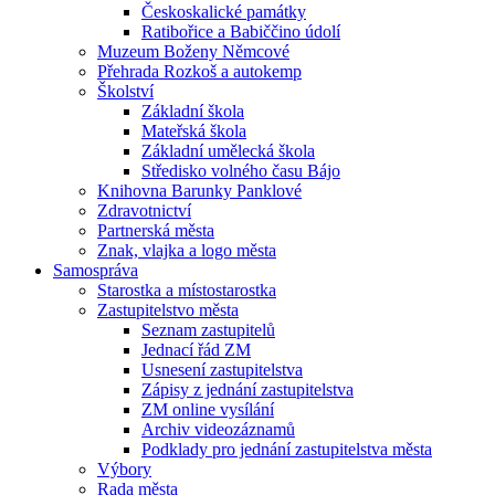
Českoskalické památky
Ratibořice a Babiččino údolí
Muzeum Boženy Němcové
Přehrada Rozkoš a autokemp
Školství
Základní škola
Mateřská škola
Základní umělecká škola
Středisko volného času Bájo
Knihovna Barunky Panklové
Zdravotnictví
Partnerská města
Znak, vlajka a logo města
Samospráva
Starostka a místostarostka
Zastupitelstvo města
Seznam zastupitelů
Jednací řád ZM
Usnesení zastupitelstva
Zápisy z jednání zastupitelstva
ZM online vysílání
Archiv videozáznamů
Podklady pro jednání zastupitelstva města
Výbory
Rada města