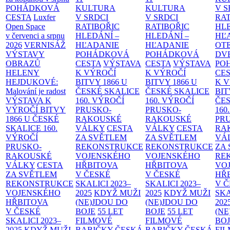
POHÁDKOVÁ
KULTURA
KULTURA
V S
CESTA
Luxfer
V SRDCI
V SRDCI
RAT
Open Space
RATIBOŘIC
RATIBOŘIC
HLE
v červenci a srpnu
HLEDÁNÍ –
HLEDÁNÍ –
HĽ
2026
VERNISÁŽ
HĽADANIE
HĽADANIE
OT
VÝSTAVY
POHÁDKOVÁ
POHÁDKOVÁ
DV
OBRAZŮ
CESTA
VÝSTAVA
CESTA
VÝSTAVA
PO
HELENY
K VÝROČÍ
K VÝROČÍ
CE
HEJDUKOVÉ:
BITVY 1866 U
BITVY 1866 U
K 
Malování je radost
ČESKÉ SKALICE
ČESKÉ SKALICE
BIT
VÝSTAVA K
160. VÝROČÍ
160. VÝROČÍ
ČES
VÝROČÍ BITVY
PRUSKO-
PRUSKO-
160
1866 U ČESKÉ
RAKOUSKÉ
RAKOUSKÉ
PR
SKALICE
160.
VÁLKY
CESTA
VÁLKY
CESTA
RA
VÝROČÍ
ZA SVĚTLEM
ZA SVĚTLEM
VÁ
PRUSKO-
REKONSTRUKCE
REKONSTRUKCE
ZA
RAKOUSKÉ
VOJENSKÉHO
VOJENSKÉHO
RE
VÁLKY
CESTA
HŘBITOVA
HŘBITOVA
VO
ZA SVĚTLEM
V ČESKÉ
V ČESKÉ
HŘ
REKONSTRUKCE
SKALICI 2023–
SKALICI 2023–
V 
VOJENSKÉHO
2025
KDYŽ MUŽI
2025
KDYŽ MUŽI
SKA
HŘBITOVA
(NE)JDOU DO
(NE)JDOU DO
202
V ČESKÉ
BOJE
55 LET
BOJE
55 LET
(NE
SKALICI 2023–
FILMOVÉ
FILMOVÉ
BO
2025
KDYŽ MUŽI
BABIČKY
ČESKÁ
BABIČKY
ČESKÁ
FI