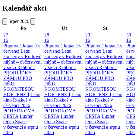
Kalendář akcí
Srpen
2026
Po
Út
St
27
28
29
30
16
16
16
16
Přípravná kopaná v
Přípravná kopaná v
Přípravná kopaná v
Příp
červenci
Letní
červenci
Letní
červenci
Letní
červ
koncerty v Rudrově
koncerty v Rudrově
koncerty v Rudrově
konc
mlýně – občerstvení
mlýně – občerstvení
mlýně – občerstvení
mlýn
v srdci Ratibořic
v srdci Ratibořic
v srdci Ratibořic
v sr
PROHLÍDKY
PROHLÍDKY
PROHLÍDKY
PR
ZÁMKU PRO
ZÁMKU PRO
ZÁMKU PRO
ZÁ
DĚTI
DĚTI
DĚTI
DĚT
S KOMTESOU
S KOMTESOU
S KOMTESOU
S 
HORTENZIÍ
Letní
HORTENZIÍ
Letní
HORTENZIÍ
Letní
HOR
kino Rozkoš v
kino Rozkoš v
kino Rozkoš v
kino
červenci 2026
červenci 2026
červenci 2026
červ
POHÁDKOVÁ
POHÁDKOVÁ
POHÁDKOVÁ
PO
CESTA
Luxfer
CESTA
Luxfer
CESTA
Luxfer
CE
Open Space
Open Space
Open Space
Ope
v červenci a srpnu
v červenci a srpnu
v červenci a srpnu
v če
2026
2026
2026
202