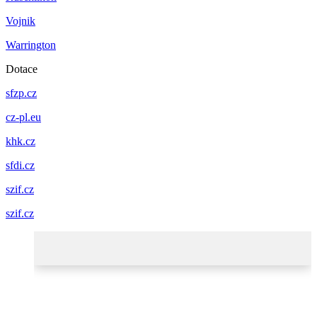
Vojnik
Warrington
Dotace
sfzp.cz
cz-pl.eu
khk.cz
sfdi.cz
szif.cz
szif.cz