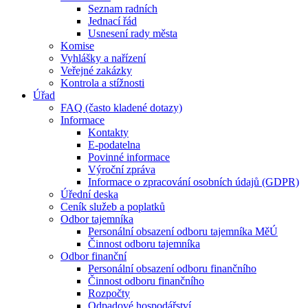
Seznam radních
Jednací řád
Usnesení rady města
Komise
Vyhlášky a nařízení
Veřejné zakázky
Kontrola a stížnosti
Úřad
FAQ (často kladené dotazy)
Informace
Kontakty
E-podatelna
Povinné informace
Výroční zpráva
Informace o zpracování osobních údajů (GDPR)
Úřední deska
Ceník služeb a poplatků
Odbor tajemníka
Personální obsazení odboru tajemníka MěÚ
Činnost odboru tajemníka
Odbor finanční
Personální obsazení odboru finančního
Činnost odboru finančního
Rozpočty
Odpadové hospodářství