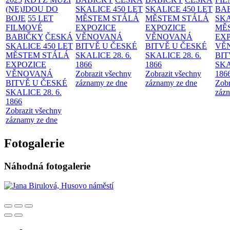
(NE)JDOU DO
SKALICE 450 LET
SKALICE 450 LET
BA
BOJE
55 LET
MĚSTEM
STÁLÁ
MĚSTEM
STÁLÁ
SKA
FILMOVÉ
EXPOZICE
EXPOZICE
MĚ
BABIČKY
ČESKÁ
VĚNOVANÁ
VĚNOVANÁ
EX
SKALICE 450 LET
BITVĚ U ČESKÉ
BITVĚ U ČESKÉ
VĚ
MĚSTEM
STÁLÁ
SKALICE 28. 6.
SKALICE 28. 6.
BIT
EXPOZICE
1866
1866
SKA
VĚNOVANÁ
Zobrazit všechny
Zobrazit všechny
186
BITVĚ U ČESKÉ
záznamy ze dne
záznamy ze dne
Zobr
SKALICE 28. 6.
zázn
1866
Zobrazit všechny
záznamy ze dne
Fotogalerie
Náhodná fotogalerie