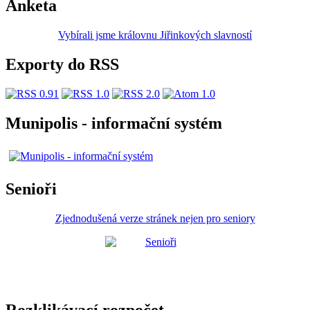
Anketa
Vybírali jsme královnu Jiřinkových slavností
Exporty do RSS
Munipolis - informační systém
Senioři
Zjednodušená verze stránek nejen pro seniory
Rozklikávací rozpočet