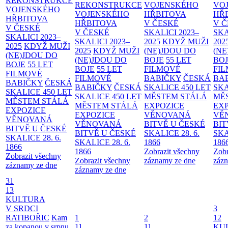
REKONSTRUKCE
REKONSTRUKCE
VOJENSKÉHO
VO
VOJENSKÉHO
VOJENSKÉHO
HŘBITOVA
HŘ
HŘBITOVA
HŘBITOVA
V ČESKÉ
V 
V ČESKÉ
V ČESKÉ
SKALICI 2023–
SKA
SKALICI 2023–
SKALICI 2023–
2025
KDYŽ MUŽI
202
2025
KDYŽ MUŽI
2025
KDYŽ MUŽI
(NE)JDOU DO
(NE
(NE)JDOU DO
(NE)JDOU DO
BOJE
55 LET
BO
BOJE
55 LET
BOJE
55 LET
FILMOVÉ
FI
FILMOVÉ
FILMOVÉ
BABIČKY
ČESKÁ
BA
BABIČKY
ČESKÁ
BABIČKY
ČESKÁ
SKALICE 450 LET
SKA
SKALICE 450 LET
SKALICE 450 LET
MĚSTEM
STÁLÁ
MĚ
MĚSTEM
STÁLÁ
MĚSTEM
STÁLÁ
EXPOZICE
EX
EXPOZICE
EXPOZICE
VĚNOVANÁ
VĚ
VĚNOVANÁ
VĚNOVANÁ
BITVĚ U ČESKÉ
BIT
BITVĚ U ČESKÉ
BITVĚ U ČESKÉ
SKALICE 28. 6.
SKA
SKALICE 28. 6.
SKALICE 28. 6.
1866
186
1866
1866
Zobrazit všechny
Zobr
Zobrazit všechny
Zobrazit všechny
záznamy ze dne
zázn
záznamy ze dne
záznamy ze dne
31
13
KULTURA
V SRDCI
3
RATIBOŘIC
Kam
1
2
12
za kopanou v srpnu
11
11
KU