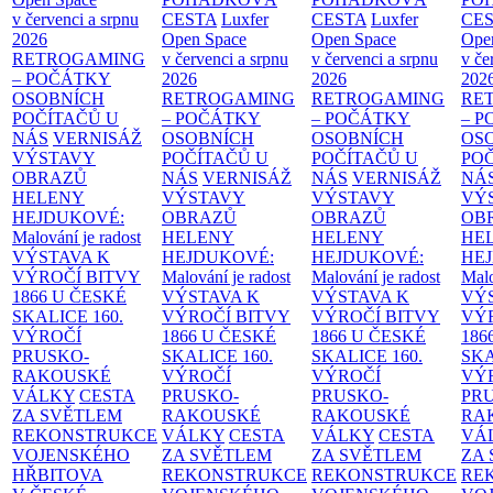
v červenci a srpnu
CESTA
Luxfer
CESTA
Luxfer
CE
2026
Open Space
Open Space
Ope
RETROGAMING
v červenci a srpnu
v červenci a srpnu
v če
– POČÁTKY
2026
2026
202
OSOBNÍCH
RETROGAMING
RETROGAMING
RE
POČÍTAČŮ U
– POČÁTKY
– POČÁTKY
– 
NÁS
VERNISÁŽ
OSOBNÍCH
OSOBNÍCH
OS
VÝSTAVY
POČÍTAČŮ U
POČÍTAČŮ U
PO
OBRAZŮ
NÁS
VERNISÁŽ
NÁS
VERNISÁŽ
NÁ
HELENY
VÝSTAVY
VÝSTAVY
VÝ
HEJDUKOVÉ:
OBRAZŮ
OBRAZŮ
OB
Malování je radost
HELENY
HELENY
HE
VÝSTAVA K
HEJDUKOVÉ:
HEJDUKOVÉ:
HE
VÝROČÍ BITVY
Malování je radost
Malování je radost
Malo
1866 U ČESKÉ
VÝSTAVA K
VÝSTAVA K
VÝ
SKALICE
160.
VÝROČÍ BITVY
VÝROČÍ BITVY
VÝ
VÝROČÍ
1866 U ČESKÉ
1866 U ČESKÉ
186
PRUSKO-
SKALICE
160.
SKALICE
160.
SK
RAKOUSKÉ
VÝROČÍ
VÝROČÍ
VÝ
VÁLKY
CESTA
PRUSKO-
PRUSKO-
PR
ZA SVĚTLEM
RAKOUSKÉ
RAKOUSKÉ
RA
REKONSTRUKCE
VÁLKY
CESTA
VÁLKY
CESTA
VÁ
VOJENSKÉHO
ZA SVĚTLEM
ZA SVĚTLEM
ZA
HŘBITOVA
REKONSTRUKCE
REKONSTRUKCE
RE