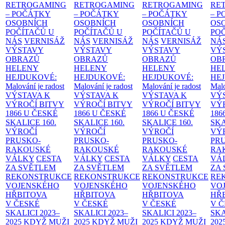
RETROGAMING
RETROGAMING
RETROGAMING
RE
– POČÁTKY
– POČÁTKY
– POČÁTKY
– 
OSOBNÍCH
OSOBNÍCH
OSOBNÍCH
OS
POČÍTAČŮ U
POČÍTAČŮ U
POČÍTAČŮ U
PO
NÁS
VERNISÁŽ
NÁS
VERNISÁŽ
NÁS
VERNISÁŽ
NÁ
VÝSTAVY
VÝSTAVY
VÝSTAVY
VÝ
OBRAZŮ
OBRAZŮ
OBRAZŮ
OB
HELENY
HELENY
HELENY
HE
HEJDUKOVÉ:
HEJDUKOVÉ:
HEJDUKOVÉ:
HE
Malování je radost
Malování je radost
Malování je radost
Malo
VÝSTAVA K
VÝSTAVA K
VÝSTAVA K
VÝ
VÝROČÍ BITVY
VÝROČÍ BITVY
VÝROČÍ BITVY
VÝ
1866 U ČESKÉ
1866 U ČESKÉ
1866 U ČESKÉ
186
SKALICE
160.
SKALICE
160.
SKALICE
160.
SK
VÝROČÍ
VÝROČÍ
VÝROČÍ
VÝ
PRUSKO-
PRUSKO-
PRUSKO-
PR
RAKOUSKÉ
RAKOUSKÉ
RAKOUSKÉ
RA
VÁLKY
CESTA
VÁLKY
CESTA
VÁLKY
CESTA
VÁ
ZA SVĚTLEM
ZA SVĚTLEM
ZA SVĚTLEM
ZA
REKONSTRUKCE
REKONSTRUKCE
REKONSTRUKCE
RE
VOJENSKÉHO
VOJENSKÉHO
VOJENSKÉHO
VO
HŘBITOVA
HŘBITOVA
HŘBITOVA
HŘ
V ČESKÉ
V ČESKÉ
V ČESKÉ
V 
SKALICI 2023–
SKALICI 2023–
SKALICI 2023–
SKA
2025
KDYŽ MUŽI
2025
KDYŽ MUŽI
2025
KDYŽ MUŽI
202