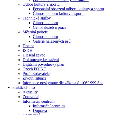
Odbor kultury a sportu
Personální obsazení odboru kultury a sportu
Činnost odboru kultury a sportu
Technické služby
Činnost odboru
Ceník služeb a prací
Městská policie
Činnost odboru
Galerie nalezených psů
Dotace
JSDH
Hlášení závad
Dokumenty ke stažení
Digitální povodňový plán
Czech POINT
Profil zadavatele
Životní situace
Informace poskytnuté dle zákona č. 106⁄1999 Sb.
Praktické info
Aktuality
Zpravodaj
Informační centrum
Informační centrum
Doprava