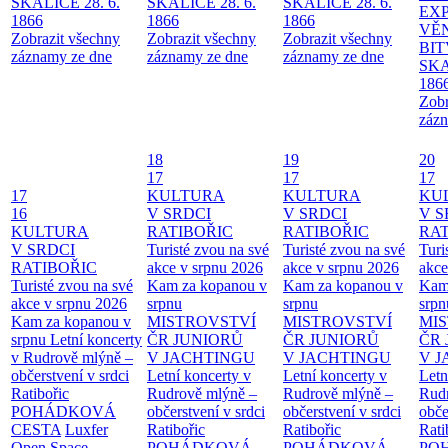
SKALICE 28. 6.
SKALICE 28. 6.
SKALICE 28. 6.
EX
1866
1866
1866
VĚ
Zobrazit všechny
Zobrazit všechny
Zobrazit všechny
BIT
záznamy ze dne
záznamy ze dne
záznamy ze dne
SKA
186
Zobr
zázn
18
19
20
17
17
17
17
KULTURA
KULTURA
KU
16
V SRDCI
V SRDCI
V S
KULTURA
RATIBOŘIC
RATIBOŘIC
RAT
V SRDCI
Turisté zvou na své
Turisté zvou na své
Turi
RATIBOŘIC
akce v srpnu 2026
akce v srpnu 2026
akce
Turisté zvou na své
Kam za kopanou v
Kam za kopanou v
Kam
akce v srpnu 2026
srpnu
srpnu
srpn
Kam za kopanou v
MISTROVSTVÍ
MISTROVSTVÍ
MI
srpnu
Letní koncerty
ČR JUNIORŮ
ČR JUNIORŮ
ČR 
v Rudrově mlýně –
V JACHTINGU
V JACHTINGU
V 
občerstvení v srdci
Letní koncerty v
Letní koncerty v
Letn
Ratibořic
Rudrově mlýně –
Rudrově mlýně –
Rud
POHÁDKOVÁ
občerstvení v srdci
občerstvení v srdci
obče
CESTA
Luxfer
Ratibořic
Ratibořic
Rati
Open Space
POHÁDKOVÁ
POHÁDKOVÁ
PO