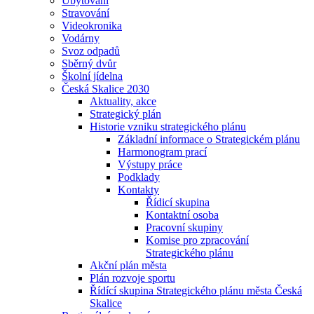
Ubytování
Stravování
Videokronika
Vodárny
Svoz odpadů
Sběrný dvůr
Školní jídelna
Česká Skalice 2030
Aktuality, akce
Strategický plán
Historie vzniku strategického plánu
Základní informace o Strategickém plánu
Harmonogram prací
Výstupy práce
Podklady
Kontakty
Řídicí skupina
Kontaktní osoba
Pracovní skupiny
Komise pro zpracování
Strategického plánu
Akční plán města
Plán rozvoje sportu
Řídící skupina Strategického plánu města Česká
Skalice