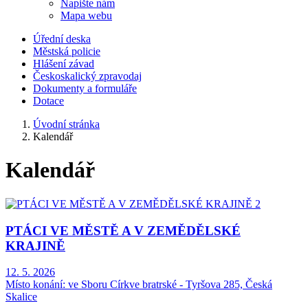
Napište nám
Mapa webu
Úřední deska
Městská policie
Hlášení závad
Českoskalický zpravodaj
Dokumenty a formuláře
Dotace
Úvodní stránka
Kalendář
Kalendář
PTÁCI VE MĚSTĚ A V ZEMĚDĚLSKÉ
KRAJINĚ
12. 5. 2026
Místo konání:
ve Sboru Církve bratrské - Tyršova 285, Česká
Skalice