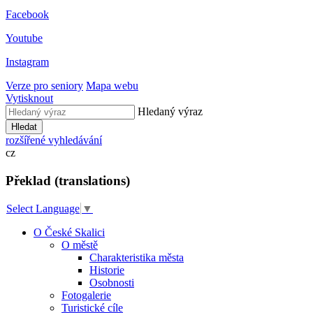
Facebook
Youtube
Instagram
Verze pro seniory
Mapa webu
Vytisknout
Hledaný výraz
Hledat
rozšířené vyhledávání
cz
Překlad (translations)
Select Language
▼
O České Skalici
O městě
Charakteristika města
Historie
Osobnosti
Fotogalerie
Turistické cíle