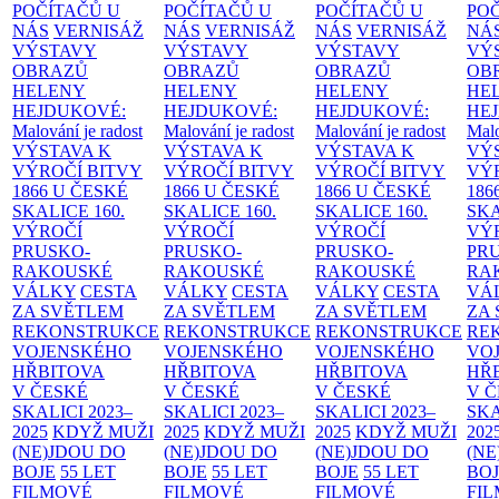
POČÍTAČŮ U
POČÍTAČŮ U
POČÍTAČŮ U
PO
NÁS
VERNISÁŽ
NÁS
VERNISÁŽ
NÁS
VERNISÁŽ
NÁ
VÝSTAVY
VÝSTAVY
VÝSTAVY
VÝ
OBRAZŮ
OBRAZŮ
OBRAZŮ
OB
HELENY
HELENY
HELENY
HE
HEJDUKOVÉ:
HEJDUKOVÉ:
HEJDUKOVÉ:
HE
Malování je radost
Malování je radost
Malování je radost
Malo
VÝSTAVA K
VÝSTAVA K
VÝSTAVA K
VÝ
VÝROČÍ BITVY
VÝROČÍ BITVY
VÝROČÍ BITVY
VÝ
1866 U ČESKÉ
1866 U ČESKÉ
1866 U ČESKÉ
186
SKALICE
160.
SKALICE
160.
SKALICE
160.
SK
VÝROČÍ
VÝROČÍ
VÝROČÍ
VÝ
PRUSKO-
PRUSKO-
PRUSKO-
PR
RAKOUSKÉ
RAKOUSKÉ
RAKOUSKÉ
RA
VÁLKY
CESTA
VÁLKY
CESTA
VÁLKY
CESTA
VÁ
ZA SVĚTLEM
ZA SVĚTLEM
ZA SVĚTLEM
ZA
REKONSTRUKCE
REKONSTRUKCE
REKONSTRUKCE
RE
VOJENSKÉHO
VOJENSKÉHO
VOJENSKÉHO
VO
HŘBITOVA
HŘBITOVA
HŘBITOVA
HŘ
V ČESKÉ
V ČESKÉ
V ČESKÉ
V 
SKALICI 2023–
SKALICI 2023–
SKALICI 2023–
SKA
2025
KDYŽ MUŽI
2025
KDYŽ MUŽI
2025
KDYŽ MUŽI
202
(NE)JDOU DO
(NE)JDOU DO
(NE)JDOU DO
(NE
BOJE
55 LET
BOJE
55 LET
BOJE
55 LET
BO
FILMOVÉ
FILMOVÉ
FILMOVÉ
FI