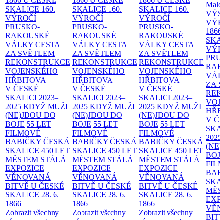
1866 U ČESKÉ
1866 U ČESKÉ
1866 U ČESKÉ
Malo
SKALICE
160.
SKALICE
160.
SKALICE
160.
VÝ
VÝROČÍ
VÝROČÍ
VÝROČÍ
VÝ
PRUSKO-
PRUSKO-
PRUSKO-
186
RAKOUSKÉ
RAKOUSKÉ
RAKOUSKÉ
SK
VÁLKY
CESTA
VÁLKY
CESTA
VÁLKY
CESTA
VÝ
ZA SVĚTLEM
ZA SVĚTLEM
ZA SVĚTLEM
PR
REKONSTRUKCE
REKONSTRUKCE
REKONSTRUKCE
RA
VOJENSKÉHO
VOJENSKÉHO
VOJENSKÉHO
VÁ
HŘBITOVA
HŘBITOVA
HŘBITOVA
ZA
V ČESKÉ
V ČESKÉ
V ČESKÉ
RE
SKALICI 2023–
SKALICI 2023–
SKALICI 2023–
VO
2025
KDYŽ MUŽI
2025
KDYŽ MUŽI
2025
KDYŽ MUŽI
HŘ
(NE)JDOU DO
(NE)JDOU DO
(NE)JDOU DO
V 
BOJE
55 LET
BOJE
55 LET
BOJE
55 LET
SKA
FILMOVÉ
FILMOVÉ
FILMOVÉ
202
BABIČKY
ČESKÁ
BABIČKY
ČESKÁ
BABIČKY
ČESKÁ
(NE
SKALICE 450 LET
SKALICE 450 LET
SKALICE 450 LET
BO
MĚSTEM
STÁLÁ
MĚSTEM
STÁLÁ
MĚSTEM
STÁLÁ
FI
EXPOZICE
EXPOZICE
EXPOZICE
BA
VĚNOVANÁ
VĚNOVANÁ
VĚNOVANÁ
SKA
BITVĚ U ČESKÉ
BITVĚ U ČESKÉ
BITVĚ U ČESKÉ
MĚ
SKALICE 28. 6.
SKALICE 28. 6.
SKALICE 28. 6.
EX
1866
1866
1866
VĚ
Zobrazit všechny
Zobrazit všechny
Zobrazit všechny
BIT