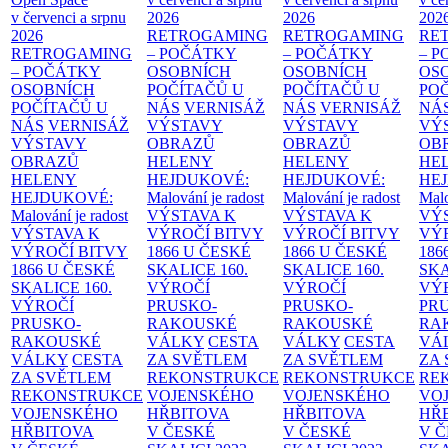
v červenci a srpnu
2026
2026
202
2026
RETROGAMING
RETROGAMING
RE
RETROGAMING
– POČÁTKY
– POČÁTKY
– 
– POČÁTKY
OSOBNÍCH
OSOBNÍCH
OS
OSOBNÍCH
POČÍTAČŮ U
POČÍTAČŮ U
PO
POČÍTAČŮ U
NÁS
VERNISÁŽ
NÁS
VERNISÁŽ
NÁ
NÁS
VERNISÁŽ
VÝSTAVY
VÝSTAVY
VÝ
VÝSTAVY
OBRAZŮ
OBRAZŮ
OB
OBRAZŮ
HELENY
HELENY
HE
HELENY
HEJDUKOVÉ:
HEJDUKOVÉ:
HE
HEJDUKOVÉ:
Malování je radost
Malování je radost
Malo
Malování je radost
VÝSTAVA K
VÝSTAVA K
VÝ
VÝSTAVA K
VÝROČÍ BITVY
VÝROČÍ BITVY
VÝ
VÝROČÍ BITVY
1866 U ČESKÉ
1866 U ČESKÉ
186
1866 U ČESKÉ
SKALICE
160.
SKALICE
160.
SK
SKALICE
160.
VÝROČÍ
VÝROČÍ
VÝ
VÝROČÍ
PRUSKO-
PRUSKO-
PR
PRUSKO-
RAKOUSKÉ
RAKOUSKÉ
RA
RAKOUSKÉ
VÁLKY
CESTA
VÁLKY
CESTA
VÁ
VÁLKY
CESTA
ZA SVĚTLEM
ZA SVĚTLEM
ZA
ZA SVĚTLEM
REKONSTRUKCE
REKONSTRUKCE
RE
REKONSTRUKCE
VOJENSKÉHO
VOJENSKÉHO
VO
VOJENSKÉHO
HŘBITOVA
HŘBITOVA
HŘ
HŘBITOVA
V ČESKÉ
V ČESKÉ
V 