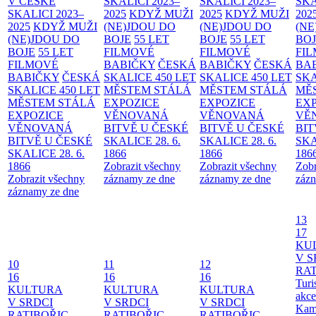
V ČESKÉ
SKALICI 2023–
SKALICI 2023–
SKA
SKALICI 2023–
2025
KDYŽ MUŽI
2025
KDYŽ MUŽI
202
2025
KDYŽ MUŽI
(NE)JDOU DO
(NE)JDOU DO
(NE
(NE)JDOU DO
BOJE
55 LET
BOJE
55 LET
BO
BOJE
55 LET
FILMOVÉ
FILMOVÉ
FI
FILMOVÉ
BABIČKY
ČESKÁ
BABIČKY
ČESKÁ
BA
BABIČKY
ČESKÁ
SKALICE 450 LET
SKALICE 450 LET
SKA
SKALICE 450 LET
MĚSTEM
STÁLÁ
MĚSTEM
STÁLÁ
MĚ
MĚSTEM
STÁLÁ
EXPOZICE
EXPOZICE
EX
EXPOZICE
VĚNOVANÁ
VĚNOVANÁ
VĚ
VĚNOVANÁ
BITVĚ U ČESKÉ
BITVĚ U ČESKÉ
BIT
BITVĚ U ČESKÉ
SKALICE 28. 6.
SKALICE 28. 6.
SKA
SKALICE 28. 6.
1866
1866
186
1866
Zobrazit všechny
Zobrazit všechny
Zobr
Zobrazit všechny
záznamy ze dne
záznamy ze dne
zázn
záznamy ze dne
13
17
KU
V S
10
11
12
RAT
16
16
16
Turi
KULTURA
KULTURA
KULTURA
akce
V SRDCI
V SRDCI
V SRDCI
Kam
RATIBOŘIC
RATIBOŘIC
RATIBOŘIC