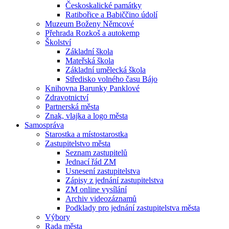
Českoskalické památky
Ratibořice a Babiččino údolí
Muzeum Boženy Němcové
Přehrada Rozkoš a autokemp
Školství
Základní škola
Mateřská škola
Základní umělecká škola
Středisko volného času Bájo
Knihovna Barunky Panklové
Zdravotnictví
Partnerská města
Znak, vlajka a logo města
Samospráva
Starostka a místostarostka
Zastupitelstvo města
Seznam zastupitelů
Jednací řád ZM
Usnesení zastupitelstva
Zápisy z jednání zastupitelstva
ZM online vysílání
Archiv videozáznamů
Podklady pro jednání zastupitelstva města
Výbory
Rada města