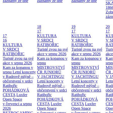
záznamy ze dne
záznamy ze dne
záznamy ze dne
SKA
186
Zobr
zázn
18
19
20
17
17
17
17
KULTURA
KULTURA
KU
16
V SRDCI
V SRDCI
V S
KULTURA
RATIBOŘIC
RATIBOŘIC
RAT
V SRDCI
Turisté zvou na své
Turisté zvou na své
Turi
RATIBOŘIC
akce v srpnu 2026
akce v srpnu 2026
akce
Turisté zvou na své
Kam za kopanou v
Kam za kopanou v
Kam
akce v srpnu 2026
srpnu
srpnu
srpn
Kam za kopanou v
MISTROVSTVÍ
MISTROVSTVÍ
MI
srpnu
Letní koncerty
ČR JUNIORŮ
ČR JUNIORŮ
ČR 
v Rudrově mlýně –
V JACHTINGU
V JACHTINGU
V 
občerstvení v srdci
Letní koncerty v
Letní koncerty v
Letn
Ratibořic
Rudrově mlýně –
Rudrově mlýně –
Rud
POHÁDKOVÁ
občerstvení v srdci
občerstvení v srdci
obče
CESTA
Luxfer
Ratibořic
Ratibořic
Rati
Open Space
POHÁDKOVÁ
POHÁDKOVÁ
PO
v červenci a srpnu
CESTA
Luxfer
CESTA
Luxfer
CE
2026
Open Space
Open Space
Ope
RETROGAMING
v červenci a srpnu
v červenci a srpnu
v če