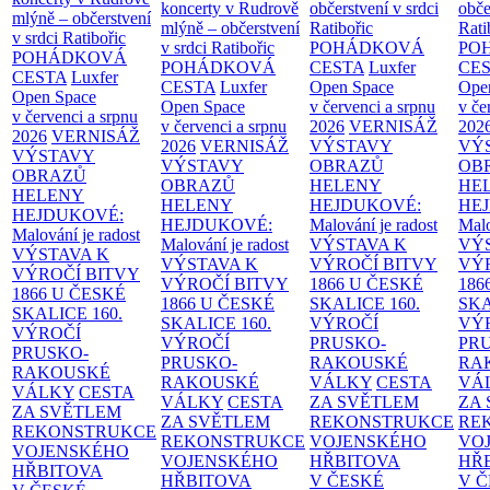
koncerty v Rudrově
občerstvení v srdci
obče
mlýně – občerstvení
mlýně – občerstvení
Ratibořic
Rati
v srdci Ratibořic
v srdci Ratibořic
POHÁDKOVÁ
PO
POHÁDKOVÁ
POHÁDKOVÁ
CESTA
Luxfer
CE
CESTA
Luxfer
CESTA
Luxfer
Open Space
Ope
Open Space
Open Space
v červenci a srpnu
v če
v červenci a srpnu
v červenci a srpnu
2026
VERNISÁŽ
202
2026
VERNISÁŽ
2026
VERNISÁŽ
VÝSTAVY
VÝ
VÝSTAVY
VÝSTAVY
OBRAZŮ
OB
OBRAZŮ
OBRAZŮ
HELENY
HE
HELENY
HELENY
HEJDUKOVÉ:
HE
HEJDUKOVÉ:
HEJDUKOVÉ:
Malování je radost
Malo
Malování je radost
Malování je radost
VÝSTAVA K
VÝ
VÝSTAVA K
VÝSTAVA K
VÝROČÍ BITVY
VÝ
VÝROČÍ BITVY
VÝROČÍ BITVY
1866 U ČESKÉ
186
1866 U ČESKÉ
1866 U ČESKÉ
SKALICE
160.
SK
SKALICE
160.
SKALICE
160.
VÝROČÍ
VÝ
VÝROČÍ
VÝROČÍ
PRUSKO-
PR
PRUSKO-
PRUSKO-
RAKOUSKÉ
RA
RAKOUSKÉ
RAKOUSKÉ
VÁLKY
CESTA
VÁ
VÁLKY
CESTA
VÁLKY
CESTA
ZA SVĚTLEM
ZA
ZA SVĚTLEM
ZA SVĚTLEM
REKONSTRUKCE
RE
REKONSTRUKCE
REKONSTRUKCE
VOJENSKÉHO
VO
VOJENSKÉHO
VOJENSKÉHO
HŘBITOVA
HŘ
HŘBITOVA
HŘBITOVA
V ČESKÉ
V 