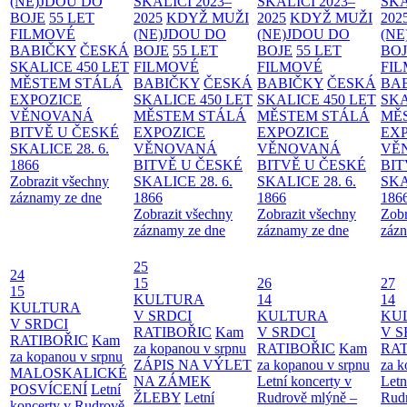
(NE)JDOU DO
SKALICI 2023–
SKALICI 2023–
SKA
BOJE
55 LET
2025
KDYŽ MUŽI
2025
KDYŽ MUŽI
202
FILMOVÉ
(NE)JDOU DO
(NE)JDOU DO
(NE
BABIČKY
ČESKÁ
BOJE
55 LET
BOJE
55 LET
BO
SKALICE 450 LET
FILMOVÉ
FILMOVÉ
FI
MĚSTEM
STÁLÁ
BABIČKY
ČESKÁ
BABIČKY
ČESKÁ
BA
EXPOZICE
SKALICE 450 LET
SKALICE 450 LET
SKA
VĚNOVANÁ
MĚSTEM
STÁLÁ
MĚSTEM
STÁLÁ
MĚ
BITVĚ U ČESKÉ
EXPOZICE
EXPOZICE
EX
SKALICE 28. 6.
VĚNOVANÁ
VĚNOVANÁ
VĚ
1866
BITVĚ U ČESKÉ
BITVĚ U ČESKÉ
BIT
Zobrazit všechny
SKALICE 28. 6.
SKALICE 28. 6.
SKA
záznamy ze dne
1866
1866
186
Zobrazit všechny
Zobrazit všechny
Zobr
záznamy ze dne
záznamy ze dne
zázn
25
24
15
26
27
15
KULTURA
14
14
KULTURA
V SRDCI
KULTURA
KU
V SRDCI
RATIBOŘIC
Kam
V SRDCI
V S
RATIBOŘIC
Kam
za kopanou v srpnu
RATIBOŘIC
Kam
RAT
za kopanou v srpnu
ZÁPIS NA VÝLET
za kopanou v srpnu
za k
MALOSKALICKÉ
NA ZÁMEK
Letní koncerty v
Letn
POSVÍCENÍ
Letní
ŽLEBY
Letní
Rudrově mlýně –
Rud
koncerty v Rudrově