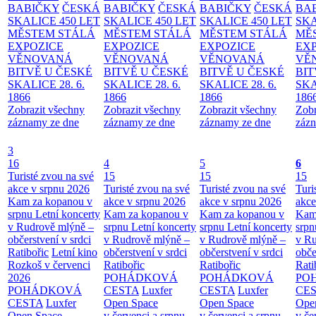
BABIČKY
ČESKÁ
BABIČKY
ČESKÁ
BABIČKY
ČESKÁ
BA
SKALICE 450 LET
SKALICE 450 LET
SKALICE 450 LET
SKA
MĚSTEM
STÁLÁ
MĚSTEM
STÁLÁ
MĚSTEM
STÁLÁ
MĚ
EXPOZICE
EXPOZICE
EXPOZICE
EX
VĚNOVANÁ
VĚNOVANÁ
VĚNOVANÁ
VĚ
BITVĚ U ČESKÉ
BITVĚ U ČESKÉ
BITVĚ U ČESKÉ
BIT
SKALICE 28. 6.
SKALICE 28. 6.
SKALICE 28. 6.
SKA
1866
1866
1866
186
Zobrazit všechny
Zobrazit všechny
Zobrazit všechny
Zobr
záznamy ze dne
záznamy ze dne
záznamy ze dne
zázn
3
16
4
5
6
Turisté zvou na své
15
15
15
akce v srpnu 2026
Turisté zvou na své
Turisté zvou na své
Turi
Kam za kopanou v
akce v srpnu 2026
akce v srpnu 2026
akce
srpnu
Letní koncerty
Kam za kopanou v
Kam za kopanou v
Kam
v Rudrově mlýně –
srpnu
Letní koncerty
srpnu
Letní koncerty
srp
občerstvení v srdci
v Rudrově mlýně –
v Rudrově mlýně –
v Ru
Ratibořic
Letní kino
občerstvení v srdci
občerstvení v srdci
obče
Rozkoš v červenci
Ratibořic
Ratibořic
Rati
2026
POHÁDKOVÁ
POHÁDKOVÁ
PO
POHÁDKOVÁ
CESTA
Luxfer
CESTA
Luxfer
CE
CESTA
Luxfer
Open Space
Open Space
Ope
Open Space
v červenci a srpnu
v červenci a srpnu
v če