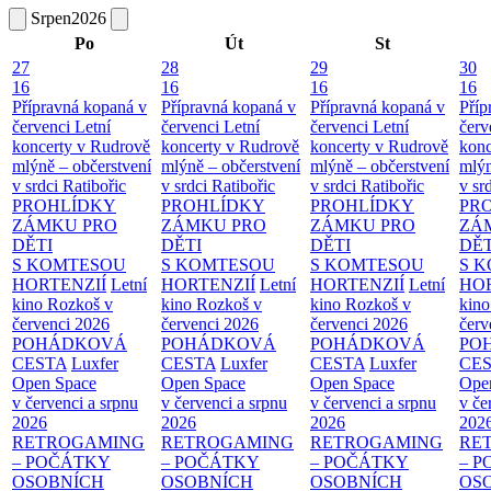
Srpen
2026
Po
Út
St
27
28
29
30
16
16
16
16
Přípravná kopaná v
Přípravná kopaná v
Přípravná kopaná v
Příp
červenci
Letní
červenci
Letní
červenci
Letní
červ
koncerty v Rudrově
koncerty v Rudrově
koncerty v Rudrově
konc
mlýně – občerstvení
mlýně – občerstvení
mlýně – občerstvení
mlýn
v srdci Ratibořic
v srdci Ratibořic
v srdci Ratibořic
v sr
PROHLÍDKY
PROHLÍDKY
PROHLÍDKY
PR
ZÁMKU PRO
ZÁMKU PRO
ZÁMKU PRO
ZÁ
DĚTI
DĚTI
DĚTI
DĚT
S KOMTESOU
S KOMTESOU
S KOMTESOU
S 
HORTENZIÍ
Letní
HORTENZIÍ
Letní
HORTENZIÍ
Letní
HOR
kino Rozkoš v
kino Rozkoš v
kino Rozkoš v
kino
červenci 2026
červenci 2026
červenci 2026
červ
POHÁDKOVÁ
POHÁDKOVÁ
POHÁDKOVÁ
PO
CESTA
Luxfer
CESTA
Luxfer
CESTA
Luxfer
CE
Open Space
Open Space
Open Space
Ope
v červenci a srpnu
v červenci a srpnu
v červenci a srpnu
v če
2026
2026
2026
202
RETROGAMING
RETROGAMING
RETROGAMING
RE
– POČÁTKY
– POČÁTKY
– POČÁTKY
– 
OSOBNÍCH
OSOBNÍCH
OSOBNÍCH
OS