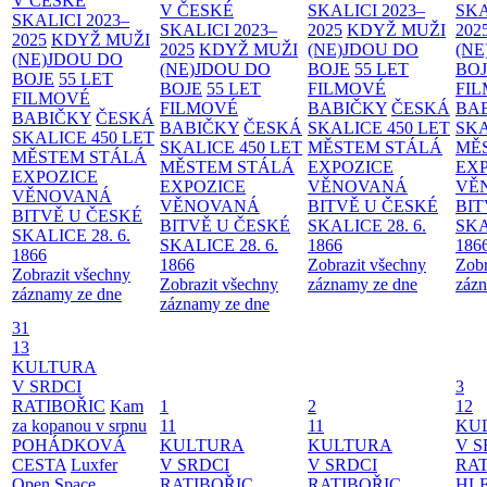
V ČESKÉ
V ČESKÉ
SKALICI 2023–
SKA
SKALICI 2023–
SKALICI 2023–
2025
KDYŽ MUŽI
202
2025
KDYŽ MUŽI
2025
KDYŽ MUŽI
(NE)JDOU DO
(NE
(NE)JDOU DO
(NE)JDOU DO
BOJE
55 LET
BO
BOJE
55 LET
BOJE
55 LET
FILMOVÉ
FI
FILMOVÉ
FILMOVÉ
BABIČKY
ČESKÁ
BA
BABIČKY
ČESKÁ
BABIČKY
ČESKÁ
SKALICE 450 LET
SKA
SKALICE 450 LET
SKALICE 450 LET
MĚSTEM
STÁLÁ
MĚ
MĚSTEM
STÁLÁ
MĚSTEM
STÁLÁ
EXPOZICE
EX
EXPOZICE
EXPOZICE
VĚNOVANÁ
VĚ
VĚNOVANÁ
VĚNOVANÁ
BITVĚ U ČESKÉ
BIT
BITVĚ U ČESKÉ
BITVĚ U ČESKÉ
SKALICE 28. 6.
SKA
SKALICE 28. 6.
SKALICE 28. 6.
1866
186
1866
1866
Zobrazit všechny
Zobr
Zobrazit všechny
Zobrazit všechny
záznamy ze dne
zázn
záznamy ze dne
záznamy ze dne
31
13
KULTURA
V SRDCI
3
RATIBOŘIC
Kam
1
2
12
za kopanou v srpnu
11
11
KU
POHÁDKOVÁ
KULTURA
KULTURA
V S
CESTA
Luxfer
V SRDCI
V SRDCI
RAT
Open Space
RATIBOŘIC
RATIBOŘIC
HLE