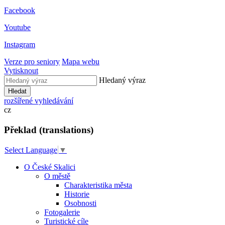
Facebook
Youtube
Instagram
Verze pro seniory
Mapa webu
Vytisknout
Hledaný výraz
Hledat
rozšířené vyhledávání
cz
Překlad (translations)
Select Language
▼
O České Skalici
O městě
Charakteristika města
Historie
Osobnosti
Fotogalerie
Turistické cíle