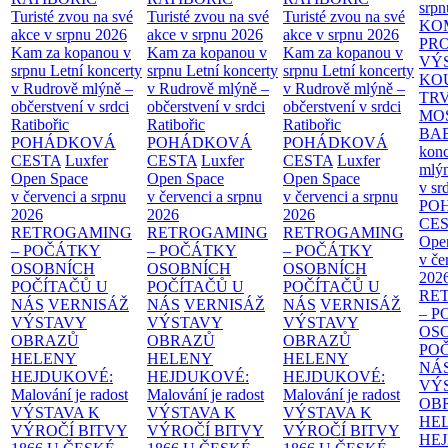
srpn
Turisté zvou na své
Turisté zvou na své
Turisté zvou na své
KO
akce v srpnu 2026
akce v srpnu 2026
akce v srpnu 2026
PR
Kam za kopanou v
Kam za kopanou v
Kam za kopanou v
VÝ
srpnu
Letní koncerty
srpnu
Letní koncerty
srpnu
Letní koncerty
KO
v Rudrově mlýně –
v Rudrově mlýně –
v Rudrově mlýně –
TR
občerstvení v srdci
občerstvení v srdci
občerstvení v srdci
MO
Ratibořic
Ratibořic
Ratibořic
BA
POHÁDKOVÁ
POHÁDKOVÁ
POHÁDKOVÁ
konc
CESTA
Luxfer
CESTA
Luxfer
CESTA
Luxfer
mlýn
Open Space
Open Space
Open Space
v sr
v červenci a srpnu
v červenci a srpnu
v červenci a srpnu
PO
2026
2026
2026
CE
RETROGAMING
RETROGAMING
RETROGAMING
Ope
– POČÁTKY
– POČÁTKY
– POČÁTKY
v če
OSOBNÍCH
OSOBNÍCH
OSOBNÍCH
202
POČÍTAČŮ U
POČÍTAČŮ U
POČÍTAČŮ U
RE
NÁS
VERNISÁŽ
NÁS
VERNISÁŽ
NÁS
VERNISÁŽ
– 
VÝSTAVY
VÝSTAVY
VÝSTAVY
OS
OBRAZŮ
OBRAZŮ
OBRAZŮ
PO
HELENY
HELENY
HELENY
NÁ
HEJDUKOVÉ:
HEJDUKOVÉ:
HEJDUKOVÉ:
VÝ
Malování je radost
Malování je radost
Malování je radost
OB
VÝSTAVA K
VÝSTAVA K
VÝSTAVA K
HE
VÝROČÍ BITVY
VÝROČÍ BITVY
VÝROČÍ BITVY
HE