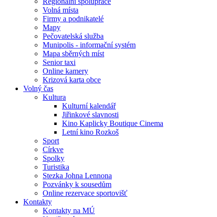
Regionální spolupráce
Volná místa
Firmy a podnikatelé
Mapy
Pečovatelská služba
Munipolis - informační systém
Mapa sběrných míst
Senior taxi
Online kamery
Krizová karta obce
Volný čas
Kultura
Kulturní kalendář
Jiřinkové slavnosti
Kino Kaplicky Boutique Cinema
Letní kino Rozkoš
Sport
Církve
Spolky
Turistika
Stezka Johna Lennona
Pozvánky k sousedům
Online rezervace sportovišť
Kontakty
Kontakty na MÚ