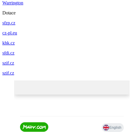
Warrington
Dotace
sfzp.cz
cz-pl.eu
khk.cz
sfdi.cz
szif.cz
szif.cz