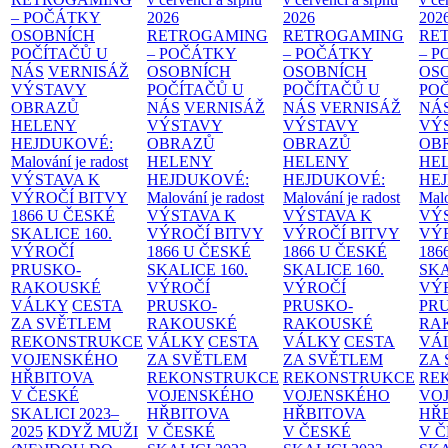
– POČÁTKY
2026
2026
202
OSOBNÍCH
RETROGAMING
RETROGAMING
RE
POČÍTAČŮ U
– POČÁTKY
– POČÁTKY
– 
NÁS
VERNISÁŽ
OSOBNÍCH
OSOBNÍCH
OS
VÝSTAVY
POČÍTAČŮ U
POČÍTAČŮ U
PO
OBRAZŮ
NÁS
VERNISÁŽ
NÁS
VERNISÁŽ
NÁ
HELENY
VÝSTAVY
VÝSTAVY
VÝ
HEJDUKOVÉ:
OBRAZŮ
OBRAZŮ
OB
Malování je radost
HELENY
HELENY
HE
VÝSTAVA K
HEJDUKOVÉ:
HEJDUKOVÉ:
HE
VÝROČÍ BITVY
Malování je radost
Malování je radost
Malo
1866 U ČESKÉ
VÝSTAVA K
VÝSTAVA K
VÝ
SKALICE
160.
VÝROČÍ BITVY
VÝROČÍ BITVY
VÝ
VÝROČÍ
1866 U ČESKÉ
1866 U ČESKÉ
186
PRUSKO-
SKALICE
160.
SKALICE
160.
SK
RAKOUSKÉ
VÝROČÍ
VÝROČÍ
VÝ
VÁLKY
CESTA
PRUSKO-
PRUSKO-
PR
ZA SVĚTLEM
RAKOUSKÉ
RAKOUSKÉ
RA
REKONSTRUKCE
VÁLKY
CESTA
VÁLKY
CESTA
VÁ
VOJENSKÉHO
ZA SVĚTLEM
ZA SVĚTLEM
ZA
HŘBITOVA
REKONSTRUKCE
REKONSTRUKCE
RE
V ČESKÉ
VOJENSKÉHO
VOJENSKÉHO
VO
SKALICI 2023–
HŘBITOVA
HŘBITOVA
HŘ
2025
KDYŽ MUŽI
V ČESKÉ
V ČESKÉ
V 