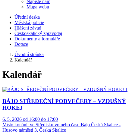
Napište nám
Mapa webu
Úřední deska
Městská policie
Hlášení závad
Českoskalický zpravodaj
Dokumenty a formuláře
Dotace
Úvodní stránka
Kalendář
Kalendář
BÁJO STŘEDEČNÍ PODVEČERY – VZDUŠNÝ
HOKEJ
6. 5. 2026 od 16:00 do 17:00
Místo konání:
ve Středisku volného času Bájo Česká Skalice -
Husovo náměstí 3, Česká Skalice