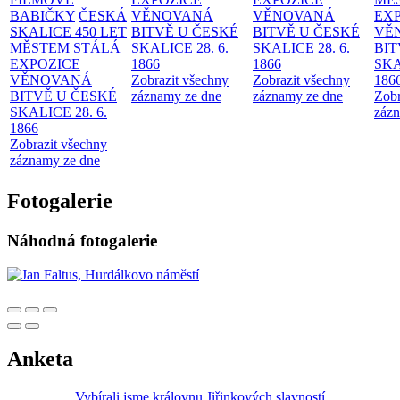
BABIČKY
ČESKÁ
VĚNOVANÁ
VĚNOVANÁ
EX
SKALICE 450 LET
BITVĚ U ČESKÉ
BITVĚ U ČESKÉ
VĚ
MĚSTEM
STÁLÁ
SKALICE 28. 6.
SKALICE 28. 6.
BIT
EXPOZICE
1866
1866
SKA
VĚNOVANÁ
Zobrazit všechny
Zobrazit všechny
186
BITVĚ U ČESKÉ
záznamy ze dne
záznamy ze dne
Zobr
SKALICE 28. 6.
zázn
1866
Zobrazit všechny
záznamy ze dne
Fotogalerie
Náhodná fotogalerie
Anketa
Vybírali jsme královnu Jiřinkových slavností