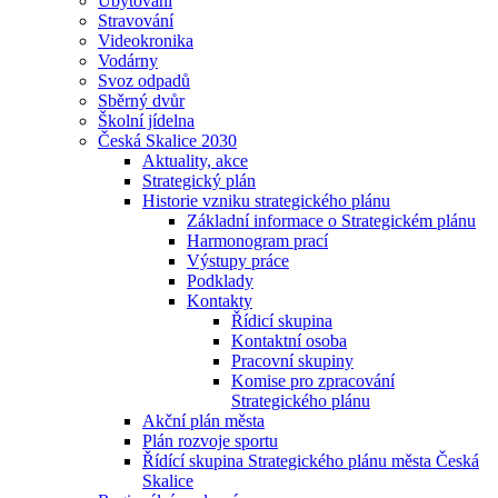
Ubytování
Stravování
Videokronika
Vodárny
Svoz odpadů
Sběrný dvůr
Školní jídelna
Česká Skalice 2030
Aktuality, akce
Strategický plán
Historie vzniku strategického plánu
Základní informace o Strategickém plánu
Harmonogram prací
Výstupy práce
Podklady
Kontakty
Řídicí skupina
Kontaktní osoba
Pracovní skupiny
Komise pro zpracování
Strategického plánu
Akční plán města
Plán rozvoje sportu
Řídící skupina Strategického plánu města Česká
Skalice