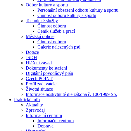
Odbor kultury a sportu
Personální obsazení odboru kultury a sportu
Činnost odboru kultury a sportu
Technické služby
Činnost odboru
Ceník služeb a prací
Městská policie
Činnost odboru
Galerie nalezených psů
Dotace
JSDH
Hlášení závad
Dokumenty ke stažení
Digitální povodňový plán
Czech POINT
Profil zadavatele
Životní situace
Informace poskytnuté dle zákona č. 106⁄1999 Sb.
Praktické info
Aktuality
Zpravodaj
Informační centrum
Informační centrum
Doprava