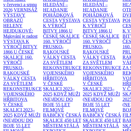
v červenci a srpnu
HLEDÁNÍ –
HLEDÁNÍ –
HĽ
2026
VERNISÁŽ
HĽADANIE
HĽADANIE
OT
VÝSTAVY
POHÁDKOVÁ
POHÁDKOVÁ
DV
OBRAZŮ
CESTA
VÝSTAVA
CESTA
VÝSTAVA
PO
HELENY
K VÝROČÍ
K VÝROČÍ
CE
HEJDUKOVÉ:
BITVY 1866 U
BITVY 1866 U
K 
Malování je radost
ČESKÉ SKALICE
ČESKÉ SKALICE
BIT
VÝSTAVA K
160. VÝROČÍ
160. VÝROČÍ
ČES
VÝROČÍ BITVY
PRUSKO-
PRUSKO-
160
1866 U ČESKÉ
RAKOUSKÉ
RAKOUSKÉ
PR
SKALICE
160.
VÁLKY
CESTA
VÁLKY
CESTA
RA
VÝROČÍ
ZA SVĚTLEM
ZA SVĚTLEM
VÁ
PRUSKO-
REKONSTRUKCE
REKONSTRUKCE
ZA
RAKOUSKÉ
VOJENSKÉHO
VOJENSKÉHO
RE
VÁLKY
CESTA
HŘBITOVA
HŘBITOVA
VO
ZA SVĚTLEM
V ČESKÉ
V ČESKÉ
HŘ
REKONSTRUKCE
SKALICI 2023–
SKALICI 2023–
V 
VOJENSKÉHO
2025
KDYŽ MUŽI
2025
KDYŽ MUŽI
SKA
HŘBITOVA
(NE)JDOU DO
(NE)JDOU DO
202
V ČESKÉ
BOJE
55 LET
BOJE
55 LET
(NE
SKALICI 2023–
FILMOVÉ
FILMOVÉ
BO
2025
KDYŽ MUŽI
BABIČKY
ČESKÁ
BABIČKY
ČESKÁ
FI
(NE)JDOU DO
SKALICE 450 LET
SKALICE 450 LET
BA
BOJE
55 LET
MĚSTEM
STÁLÁ
MĚSTEM
STÁLÁ
SKA
FILMOVÉ
EXPOZICE
EXPOZICE
MĚ