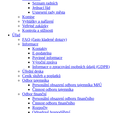
Seznam radních
Jednací řád
Usnesení rady města
Komise
Vyhlášky a nařízení
Veřejné zakázky
Kontrola a stížnosti
Úřad
FAQ (často kladené dotazy)
Informace
Kontakty
E-podatelna
Povinné informace
Výroční zpráva
Informace o zpracování osobních údajů (GDPR)
Úřední deska
Ceník služeb a poplatků
Odbor tajemníka
Personální obsazení odboru tajemníka MěÚ
Činnost odboru tajemníka
Odbor finanční
Personální obsazení odboru finančního
Činnost odboru finančního
Rozpočty
Odpadové hospodářství