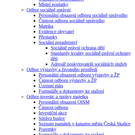
Místní poplatky
Odbor sociálně správní
Personální obsazení odboru sociálně správního
Činnost odboru sociálně správního
Matrika
Evidence obyvatel
Přestupky
Sociální poradenství
Sociálně právní ochrana dětí
Standardy kvality sociálně-právní ochrany
dětí
Adresář poskytovatelů sociálních služeb
Odbor výstavby a životního prostředí
Personální obsazení odboru výstavby a ŽP
Činnost odboru výstavby a ŽP
Územní plán
Formuláře a dokumenty ke stažení
Odbor investic a správy majetku
Personální obsazení OISM
Činnost odboru
Investiční akce
Správa budov
Seznam památek v katastru města Česká Skalice
Pozemky
Formuláře a dokumenty ke stažení