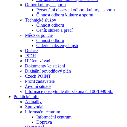
Odbor kultury a sportu
Personální obsazení odboru kultury a sportu
Činnost odboru kultury a sportu
Technické služby
Činnost odboru
Ceník služeb a prací
Městská policie
Činnost odboru
Galerie nalezených psů
Dotace
JSDH
Hlášení závad
Dokumenty ke stažení
Digitální povodňový plán
Czech POINT
Profil zadavatele
Životní situace
Informace poskytnuté dle zákona č. 106⁄1999 Sb.
Praktické info
Aktuality
Zpravodaj
Informační centrum
Informační centrum
Doprava