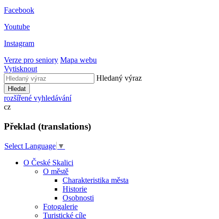
Facebook
Youtube
Instagram
Verze pro seniory
Mapa webu
Vytisknout
Hledaný výraz
Hledat
rozšířené vyhledávání
cz
Překlad (translations)
Select Language
▼
O České Skalici
O městě
Charakteristika města
Historie
Osobnosti
Fotogalerie
Turistické cíle