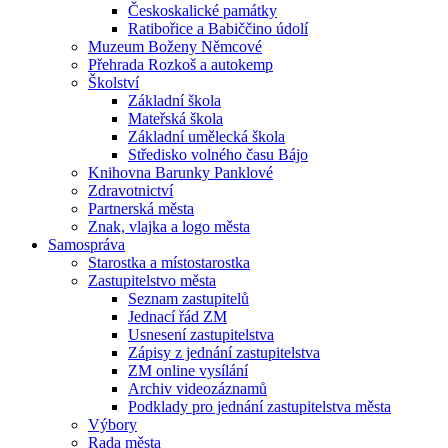
Českoskalické památky
Ratibořice a Babiččino údolí
Muzeum Boženy Němcové
Přehrada Rozkoš a autokemp
Školství
Základní škola
Mateřská škola
Základní umělecká škola
Středisko volného času Bájo
Knihovna Barunky Panklové
Zdravotnictví
Partnerská města
Znak, vlajka a logo města
Samospráva
Starostka a místostarostka
Zastupitelstvo města
Seznam zastupitelů
Jednací řád ZM
Usnesení zastupitelstva
Zápisy z jednání zastupitelstva
ZM online vysílání
Archiv videozáznamů
Podklady pro jednání zastupitelstva města
Výbory
Rada města