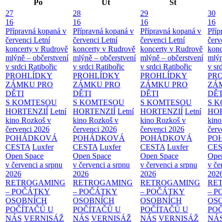
Po
Út
St
27
28
29
30
16
16
16
16
Přípravná kopaná v
Přípravná kopaná v
Přípravná kopaná v
Příp
červenci
Letní
červenci
Letní
červenci
Letní
červ
koncerty v Rudrově
koncerty v Rudrově
koncerty v Rudrově
konc
mlýně – občerstvení
mlýně – občerstvení
mlýně – občerstvení
mlýn
v srdci Ratibořic
v srdci Ratibořic
v srdci Ratibořic
v sr
PROHLÍDKY
PROHLÍDKY
PROHLÍDKY
PR
ZÁMKU PRO
ZÁMKU PRO
ZÁMKU PRO
ZÁ
DĚTI
DĚTI
DĚTI
DĚT
S KOMTESOU
S KOMTESOU
S KOMTESOU
S 
HORTENZIÍ
Letní
HORTENZIÍ
Letní
HORTENZIÍ
Letní
HOR
kino Rozkoš v
kino Rozkoš v
kino Rozkoš v
kino
červenci 2026
červenci 2026
červenci 2026
červ
POHÁDKOVÁ
POHÁDKOVÁ
POHÁDKOVÁ
PO
CESTA
Luxfer
CESTA
Luxfer
CESTA
Luxfer
CE
Open Space
Open Space
Open Space
Ope
v červenci a srpnu
v červenci a srpnu
v červenci a srpnu
v če
2026
2026
2026
202
RETROGAMING
RETROGAMING
RETROGAMING
RE
– POČÁTKY
– POČÁTKY
– POČÁTKY
– 
OSOBNÍCH
OSOBNÍCH
OSOBNÍCH
OS
POČÍTAČŮ U
POČÍTAČŮ U
POČÍTAČŮ U
PO
NÁS
VERNISÁŽ
NÁS
VERNISÁŽ
NÁS
VERNISÁŽ
NÁ