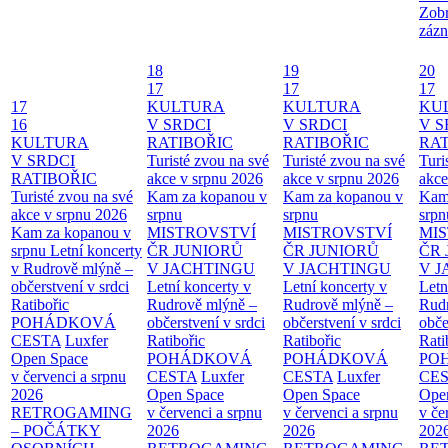
Zobr
zázn
18
19
20
17
17
17
17
KULTURA
KULTURA
KU
16
V SRDCI
V SRDCI
V S
KULTURA
RATIBOŘIC
RATIBOŘIC
RAT
V SRDCI
Turisté zvou na své
Turisté zvou na své
Turi
RATIBOŘIC
akce v srpnu 2026
akce v srpnu 2026
akce
Turisté zvou na své
Kam za kopanou v
Kam za kopanou v
Kam
akce v srpnu 2026
srpnu
srpnu
srpn
Kam za kopanou v
MISTROVSTVÍ
MISTROVSTVÍ
MI
srpnu
Letní koncerty
ČR JUNIORŮ
ČR JUNIORŮ
ČR 
v Rudrově mlýně –
V JACHTINGU
V JACHTINGU
V 
občerstvení v srdci
Letní koncerty v
Letní koncerty v
Letn
Ratibořic
Rudrově mlýně –
Rudrově mlýně –
Rud
POHÁDKOVÁ
občerstvení v srdci
občerstvení v srdci
obče
CESTA
Luxfer
Ratibořic
Ratibořic
Rati
Open Space
POHÁDKOVÁ
POHÁDKOVÁ
PO
v červenci a srpnu
CESTA
Luxfer
CESTA
Luxfer
CE
2026
Open Space
Open Space
Ope
RETROGAMING
v červenci a srpnu
v červenci a srpnu
v če
– POČÁTKY
2026
2026
202