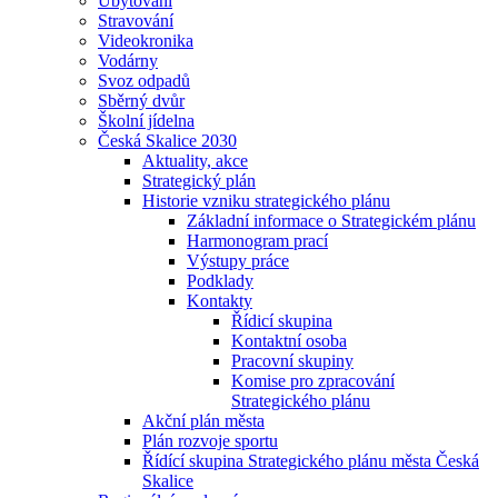
Ubytování
Stravování
Videokronika
Vodárny
Svoz odpadů
Sběrný dvůr
Školní jídelna
Česká Skalice 2030
Aktuality, akce
Strategický plán
Historie vzniku strategického plánu
Základní informace o Strategickém plánu
Harmonogram prací
Výstupy práce
Podklady
Kontakty
Řídicí skupina
Kontaktní osoba
Pracovní skupiny
Komise pro zpracování
Strategického plánu
Akční plán města
Plán rozvoje sportu
Řídící skupina Strategického plánu města Česká
Skalice