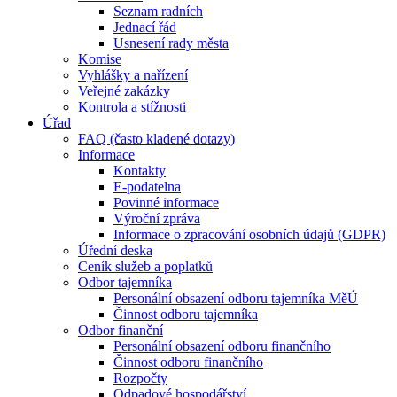
Seznam radních
Jednací řád
Usnesení rady města
Komise
Vyhlášky a nařízení
Veřejné zakázky
Kontrola a stížnosti
Úřad
FAQ (často kladené dotazy)
Informace
Kontakty
E-podatelna
Povinné informace
Výroční zpráva
Informace o zpracování osobních údajů (GDPR)
Úřední deska
Ceník služeb a poplatků
Odbor tajemníka
Personální obsazení odboru tajemníka MěÚ
Činnost odboru tajemníka
Odbor finanční
Personální obsazení odboru finančního
Činnost odboru finančního
Rozpočty
Odpadové hospodářství