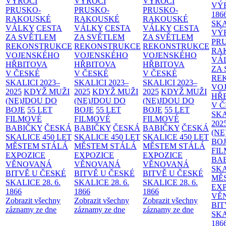
VÝROČÍ
VÝROČÍ
VÝROČÍ
VÝ
PRUSKO-
PRUSKO-
PRUSKO-
186
RAKOUSKÉ
RAKOUSKÉ
RAKOUSKÉ
SK
VÁLKY
CESTA
VÁLKY
CESTA
VÁLKY
CESTA
VÝ
ZA SVĚTLEM
ZA SVĚTLEM
ZA SVĚTLEM
PR
REKONSTRUKCE
REKONSTRUKCE
REKONSTRUKCE
RA
VOJENSKÉHO
VOJENSKÉHO
VOJENSKÉHO
VÁ
HŘBITOVA
HŘBITOVA
HŘBITOVA
ZA
V ČESKÉ
V ČESKÉ
V ČESKÉ
RE
SKALICI 2023–
SKALICI 2023–
SKALICI 2023–
VO
2025
KDYŽ MUŽI
2025
KDYŽ MUŽI
2025
KDYŽ MUŽI
HŘ
(NE)JDOU DO
(NE)JDOU DO
(NE)JDOU DO
V 
BOJE
55 LET
BOJE
55 LET
BOJE
55 LET
SKA
FILMOVÉ
FILMOVÉ
FILMOVÉ
202
BABIČKY
ČESKÁ
BABIČKY
ČESKÁ
BABIČKY
ČESKÁ
(NE
SKALICE 450 LET
SKALICE 450 LET
SKALICE 450 LET
BO
MĚSTEM
STÁLÁ
MĚSTEM
STÁLÁ
MĚSTEM
STÁLÁ
FI
EXPOZICE
EXPOZICE
EXPOZICE
BA
VĚNOVANÁ
VĚNOVANÁ
VĚNOVANÁ
SKA
BITVĚ U ČESKÉ
BITVĚ U ČESKÉ
BITVĚ U ČESKÉ
MĚ
SKALICE 28. 6.
SKALICE 28. 6.
SKALICE 28. 6.
EX
1866
1866
1866
VĚ
Zobrazit všechny
Zobrazit všechny
Zobrazit všechny
BIT
záznamy ze dne
záznamy ze dne
záznamy ze dne
SKA
186