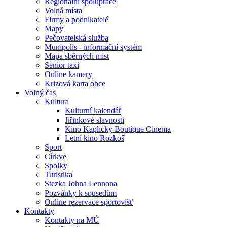
Regionální spolupráce
Volná místa
Firmy a podnikatelé
Mapy
Pečovatelská služba
Munipolis - informační systém
Mapa sběrných míst
Senior taxi
Online kamery
Krizová karta obce
Volný čas
Kultura
Kulturní kalendář
Jiřinkové slavnosti
Kino Kaplicky Boutique Cinema
Letní kino Rozkoš
Sport
Církve
Spolky
Turistika
Stezka Johna Lennona
Pozvánky k sousedům
Online rezervace sportovišť
Kontakty
Kontakty na MÚ