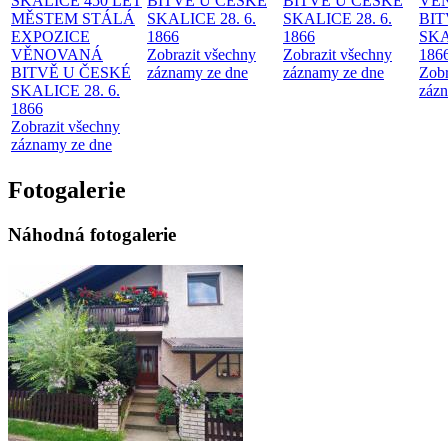
SKALICE 450 LET
BITVĚ U ČESKÉ
BITVĚ U ČESKÉ
VĚ
MĚSTEM
STÁLÁ
SKALICE 28. 6.
SKALICE 28. 6.
BIT
EXPOZICE
1866
1866
SKA
VĚNOVANÁ
Zobrazit všechny
Zobrazit všechny
186
BITVĚ U ČESKÉ
záznamy ze dne
záznamy ze dne
Zobr
SKALICE 28. 6.
zázn
1866
Zobrazit všechny
záznamy ze dne
Fotogalerie
Náhodná fotogalerie