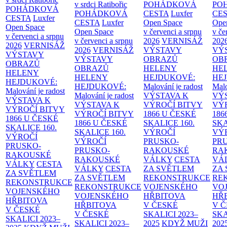
v srdci Ratibořic
POHÁDKOVÁ
PO
POHÁDKOVÁ
POHÁDKOVÁ
CESTA
Luxfer
CE
CESTA
Luxfer
CESTA
Luxfer
Open Space
Ope
Open Space
Open Space
v červenci a srpnu
v če
v červenci a srpnu
v červenci a srpnu
2026
VERNISÁŽ
202
2026
VERNISÁŽ
2026
VERNISÁŽ
VÝSTAVY
VÝ
VÝSTAVY
VÝSTAVY
OBRAZŮ
OB
OBRAZŮ
OBRAZŮ
HELENY
HE
HELENY
HELENY
HEJDUKOVÉ:
HE
HEJDUKOVÉ:
HEJDUKOVÉ:
Malování je radost
Malo
Malování je radost
Malování je radost
VÝSTAVA K
VÝ
VÝSTAVA K
VÝSTAVA K
VÝROČÍ BITVY
VÝ
VÝROČÍ BITVY
VÝROČÍ BITVY
1866 U ČESKÉ
186
1866 U ČESKÉ
1866 U ČESKÉ
SKALICE
160.
SK
SKALICE
160.
SKALICE
160.
VÝROČÍ
VÝ
VÝROČÍ
VÝROČÍ
PRUSKO-
PR
PRUSKO-
PRUSKO-
RAKOUSKÉ
RA
RAKOUSKÉ
RAKOUSKÉ
VÁLKY
CESTA
VÁ
VÁLKY
CESTA
VÁLKY
CESTA
ZA SVĚTLEM
ZA
ZA SVĚTLEM
ZA SVĚTLEM
REKONSTRUKCE
RE
REKONSTRUKCE
REKONSTRUKCE
VOJENSKÉHO
VO
VOJENSKÉHO
VOJENSKÉHO
HŘBITOVA
HŘ
HŘBITOVA
HŘBITOVA
V ČESKÉ
V 
V ČESKÉ
V ČESKÉ
SKALICI 2023–
SKA
SKALICI 2023–
SKALICI 2023–
2025
KDYŽ MUŽI
202