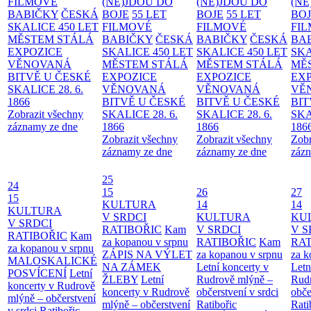
FILMOVÉ
(NE)JDOU DO
(NE)JDOU DO
(NE
BABIČKY
ČESKÁ
BOJE
55 LET
BOJE
55 LET
BO
SKALICE 450 LET
FILMOVÉ
FILMOVÉ
FI
MĚSTEM
STÁLÁ
BABIČKY
ČESKÁ
BABIČKY
ČESKÁ
BA
EXPOZICE
SKALICE 450 LET
SKALICE 450 LET
SKA
VĚNOVANÁ
MĚSTEM
STÁLÁ
MĚSTEM
STÁLÁ
MĚ
BITVĚ U ČESKÉ
EXPOZICE
EXPOZICE
EX
SKALICE 28. 6.
VĚNOVANÁ
VĚNOVANÁ
VĚ
1866
BITVĚ U ČESKÉ
BITVĚ U ČESKÉ
BIT
Zobrazit všechny
SKALICE 28. 6.
SKALICE 28. 6.
SKA
záznamy ze dne
1866
1866
186
Zobrazit všechny
Zobrazit všechny
Zobr
záznamy ze dne
záznamy ze dne
zázn
25
24
15
26
27
15
KULTURA
14
14
KULTURA
V SRDCI
KULTURA
KU
V SRDCI
RATIBOŘIC
Kam
V SRDCI
V S
RATIBOŘIC
Kam
za kopanou v srpnu
RATIBOŘIC
Kam
RAT
za kopanou v srpnu
ZÁPIS NA VÝLET
za kopanou v srpnu
za k
MALOSKALICKÉ
NA ZÁMEK
Letní koncerty v
Letn
POSVÍCENÍ
Letní
ŽLEBY
Letní
Rudrově mlýně –
Rud
koncerty v Rudrově
koncerty v Rudrově
občerstvení v srdci
obče
mlýně – občerstvení
mlýně – občerstvení
Ratibořic
Rati
v srdci Ratibořic