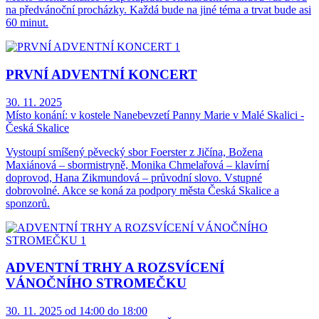
na předvánoční procházky. Každá bude na jiné téma a trvat bude asi
60 minut.
PRVNÍ ADVENTNÍ KONCERT
30. 11. 2025
Místo konání:
v kostele Nanebevzetí Panny Marie v Malé Skalici -
Česká Skalice
Vystoupí smíšený pěvecký sbor Foerster z Jičína, Božena
Maxiánová – sbormistryně, Monika Chmelařová – klavírní
doprovod, Hana Zikmundová – průvodní slovo. Vstupné
dobrovolné. Akce se koná za podpory města Česká Skalice a
sponzorů.
ADVENTNÍ TRHY A ROZSVÍCENÍ
VÁNOČNÍHO STROMEČKU
30. 11. 2025 od 14:00 do 18:00