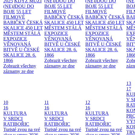
2025
KDYŽ MUŽI
(NE)JDOU DO
(NE)JDOU DO
(NE
(NE)JDOU DO
BOJE
55 LET
BOJE
55 LET
BO
BOJE
55 LET
FILMOVÉ
FILMOVÉ
FI
FILMOVÉ
BABIČKY
ČESKÁ
BABIČKY
ČESKÁ
BA
BABIČKY
ČESKÁ
SKALICE 450 LET
SKALICE 450 LET
SKA
SKALICE 450 LET
MĚSTEM
STÁLÁ
MĚSTEM
STÁLÁ
MĚ
MĚSTEM
STÁLÁ
EXPOZICE
EXPOZICE
EX
EXPOZICE
VĚNOVANÁ
VĚNOVANÁ
VĚ
VĚNOVANÁ
BITVĚ U ČESKÉ
BITVĚ U ČESKÉ
BIT
BITVĚ U ČESKÉ
SKALICE 28. 6.
SKALICE 28. 6.
SKA
SKALICE 28. 6.
1866
1866
186
1866
Zobrazit všechny
Zobrazit všechny
Zobr
Zobrazit všechny
záznamy ze dne
záznamy ze dne
zázn
záznamy ze dne
13
17
KU
V S
10
11
12
RAT
16
16
16
KO
KULTURA
KULTURA
KULTURA
PR
V SRDCI
V SRDCI
V SRDCI
VÝ
RATIBOŘIC
RATIBOŘIC
RATIBOŘIC
KO
Turisté zvou na své
Turisté zvou na své
Turisté zvou na své
TR
akce v srpnu 2026
akce v srpnu 2026
akce v srpnu 2026