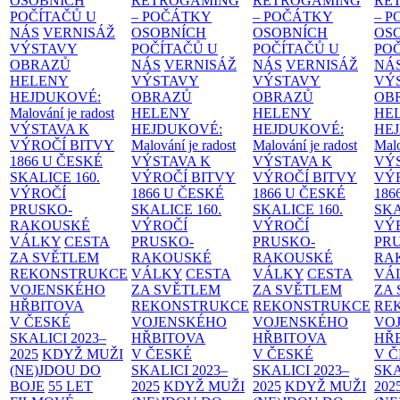
OSOBNÍCH
RETROGAMING
RETROGAMING
RE
POČÍTAČŮ U
– POČÁTKY
– POČÁTKY
– 
NÁS
VERNISÁŽ
OSOBNÍCH
OSOBNÍCH
OS
VÝSTAVY
POČÍTAČŮ U
POČÍTAČŮ U
PO
OBRAZŮ
NÁS
VERNISÁŽ
NÁS
VERNISÁŽ
NÁ
HELENY
VÝSTAVY
VÝSTAVY
VÝ
HEJDUKOVÉ:
OBRAZŮ
OBRAZŮ
OB
Malování je radost
HELENY
HELENY
HE
VÝSTAVA K
HEJDUKOVÉ:
HEJDUKOVÉ:
HE
VÝROČÍ BITVY
Malování je radost
Malování je radost
Malo
1866 U ČESKÉ
VÝSTAVA K
VÝSTAVA K
VÝ
SKALICE
160.
VÝROČÍ BITVY
VÝROČÍ BITVY
VÝ
VÝROČÍ
1866 U ČESKÉ
1866 U ČESKÉ
186
PRUSKO-
SKALICE
160.
SKALICE
160.
SK
RAKOUSKÉ
VÝROČÍ
VÝROČÍ
VÝ
VÁLKY
CESTA
PRUSKO-
PRUSKO-
PR
ZA SVĚTLEM
RAKOUSKÉ
RAKOUSKÉ
RA
REKONSTRUKCE
VÁLKY
CESTA
VÁLKY
CESTA
VÁ
VOJENSKÉHO
ZA SVĚTLEM
ZA SVĚTLEM
ZA
HŘBITOVA
REKONSTRUKCE
REKONSTRUKCE
RE
V ČESKÉ
VOJENSKÉHO
VOJENSKÉHO
VO
SKALICI 2023–
HŘBITOVA
HŘBITOVA
HŘ
2025
KDYŽ MUŽI
V ČESKÉ
V ČESKÉ
V 
(NE)JDOU DO
SKALICI 2023–
SKALICI 2023–
SKA
BOJE
55 LET
2025
KDYŽ MUŽI
2025
KDYŽ MUŽI
202