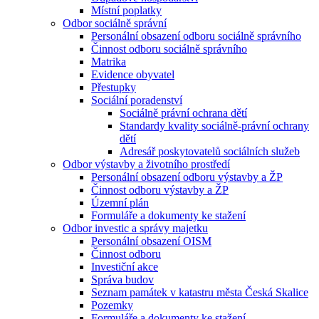
Místní poplatky
Odbor sociálně správní
Personální obsazení odboru sociálně správního
Činnost odboru sociálně správního
Matrika
Evidence obyvatel
Přestupky
Sociální poradenství
Sociálně právní ochrana dětí
Standardy kvality sociálně-právní ochrany
dětí
Adresář poskytovatelů sociálních služeb
Odbor výstavby a životního prostředí
Personální obsazení odboru výstavby a ŽP
Činnost odboru výstavby a ŽP
Územní plán
Formuláře a dokumenty ke stažení
Odbor investic a správy majetku
Personální obsazení OISM
Činnost odboru
Investiční akce
Správa budov
Seznam památek v katastru města Česká Skalice
Pozemky
Formuláře a dokumenty ke stažení