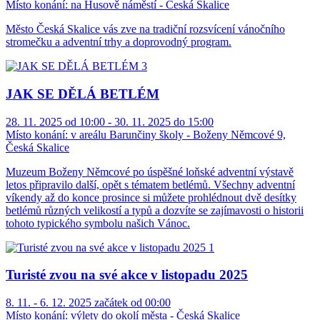
Místo konání:
na Husově náměstí - Česká Skalice
Město Česká Skalice vás zve na tradiční rozsvícení vánočního
stromečku a adventní trhy a doprovodný program.
JAK SE DĚLÁ BETLÉM
28. 11. 2025 od 10:00 - 30. 11. 2025 do 15:00
Místo konání:
v areálu Barunčiny školy - Boženy Němcové 9,
Česká Skalice
Muzeum Boženy Němcové po úspěšné loňské adventní výstavě
letos připravilo další, opět s tématem betlémů. Všechny adventní
víkendy až do konce prosince si můžete prohlédnout dvě desítky
betlémů různých velikostí a typů a dozvíte se zajímavosti o historii
tohoto typického symbolu našich Vánoc.
Turisté zvou na své akce v listopadu 2025
8. 11. - 6. 12. 2025 začátek od 00:00
Místo konání:
výlety do okolí města - Česká Skalice