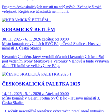
Program českoskalických turistů na celý měsíc. Zvána je široká
veřejnost. Registrace účastníků není nutná.
KERAMICKÝ BETLÉM
30. 11. 2025 - 6. 1. 2026 začátek od 00:00
Místo konání:
ve výlohách SVČ Bájo Česká Skalice - Husovo
náměstí 3, Česká Skalice
Keramický betlém, který vyrobili účastníci keramických kroužků
pod vedením Ivony Merbsové a Veroniky Vláhové a bude vystaven
až do Tří králů ve velké výloze Bája.
ČESKOSKALICKÁ PALETKA 2025
14. 11. 2025 - 5. 1. 2026 začátek od 00:00
Místo konání:
v Galerii Fortna SVČ Bájo - Husovo náměstí 3,
Česká Skalice
13. ročník nesoutěžní přehlídky výtvarných prací, které vytvořily