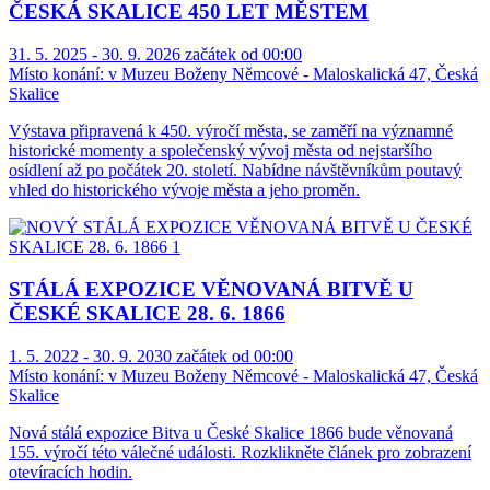
ČESKÁ SKALICE 450 LET MĚSTEM
31. 5. 2025 - 30. 9. 2026 začátek od 00:00
Místo konání:
v Muzeu Boženy Němcové - Maloskalická 47, Česká
Skalice
Výstava připravená k 450. výročí města, se zaměří na významné
historické momenty a společenský vývoj města od nejstaršího
osídlení až po počátek 20. století. Nabídne návštěvníkům poutavý
vhled do historického vývoje města a jeho proměn.
STÁLÁ EXPOZICE VĚNOVANÁ BITVĚ U
ČESKÉ SKALICE 28. 6. 1866
1. 5. 2022 - 30. 9. 2030 začátek od 00:00
Místo konání:
v Muzeu Boženy Němcové - Maloskalická 47, Česká
Skalice
Nová stálá expozice Bitva u České Skalice 1866 bude věnovaná
155. výročí této válečné události. Rozklikněte článek pro zobrazení
otevíracích hodin.