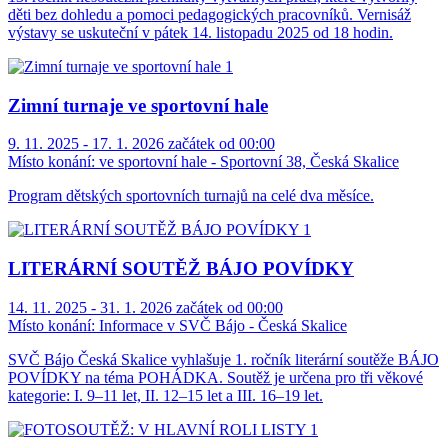
děti bez dohledu a pomoci pedagogických pracovníků. Vernisáž
výstavy se uskuteční v pátek 14. listopadu 2025 od 18 hodin.
Zimní turnaje ve sportovní hale
9. 11. 2025 - 17. 1. 2026 začátek od 00:00
Místo konání:
ve sportovní hale - Sportovní 38, Česká Skalice
Program dětských sportovních turnajů na celé dva měsíce.
LITERÁRNÍ SOUTĚŽ BÁJO POVÍDKY
14. 11. 2025 - 31. 1. 2026 začátek od 00:00
Místo konání:
Informace v SVČ Bájo - Česká Skalice
SVČ Bájo Česká Skalice vyhlašuje 1. ročník literární soutěže BÁJO
POVÍDKY na téma POHÁDKA. Soutěž je určena pro tři věkové
kategorie: I. 9–11 let, II. 12–15 let a III. 16–19 let.