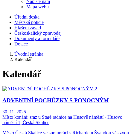
Napište nám
Mapa webu
Úřední deska
Městská policie
Hlášení závad
Českoskalický zpravodaj
Dokumenty a formuláře
Dotace
Úvodní stránka
Kalendář
Kalendář
ADVENTNÍ POCHŮZKY S PONOCNÝM
30. 11. 2025
Místo konání:
sraz u Staré radnice na Husově náměstí - Husovo
náměstí 1, Česká Skalice
Město Česká Skalice ve spolupráci s Richardem Švandou vás zvou