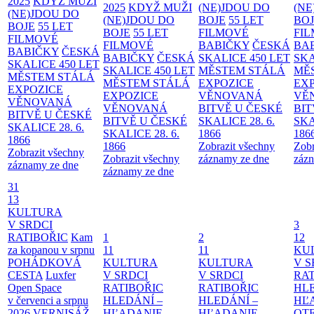
2025
KDYŽ MUŽI
2025
KDYŽ MUŽI
(NE)JDOU DO
(NE
(NE)JDOU DO
(NE)JDOU DO
BOJE
55 LET
BO
BOJE
55 LET
BOJE
55 LET
FILMOVÉ
FI
FILMOVÉ
FILMOVÉ
BABIČKY
ČESKÁ
BA
BABIČKY
ČESKÁ
BABIČKY
ČESKÁ
SKALICE 450 LET
SKA
SKALICE 450 LET
SKALICE 450 LET
MĚSTEM
STÁLÁ
MĚ
MĚSTEM
STÁLÁ
MĚSTEM
STÁLÁ
EXPOZICE
EX
EXPOZICE
EXPOZICE
VĚNOVANÁ
VĚ
VĚNOVANÁ
VĚNOVANÁ
BITVĚ U ČESKÉ
BIT
BITVĚ U ČESKÉ
BITVĚ U ČESKÉ
SKALICE 28. 6.
SKA
SKALICE 28. 6.
SKALICE 28. 6.
1866
186
1866
1866
Zobrazit všechny
Zobr
Zobrazit všechny
Zobrazit všechny
záznamy ze dne
zázn
záznamy ze dne
záznamy ze dne
31
13
KULTURA
V SRDCI
3
RATIBOŘIC
Kam
1
2
12
za kopanou v srpnu
11
11
KU
POHÁDKOVÁ
KULTURA
KULTURA
V S
CESTA
Luxfer
V SRDCI
V SRDCI
RAT
Open Space
RATIBOŘIC
RATIBOŘIC
HLE
v červenci a srpnu
HLEDÁNÍ –
HLEDÁNÍ –
HĽ
2026
VERNISÁŽ
HĽADANIE
HĽADANIE
OT