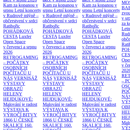
MO
Kam za kopanou v
Kam za kopanou v
Kam za kopanou v
BA
srpnu
Letní koncerty
srpnu
Letní koncerty
srpnu
Letní koncerty
zvou
v Rudrově mlýně –
v Rudrově mlýně –
v Rudrově mlýně –
v sr
občerstvení v srdci
občerstvení v srdci
občerstvení v srdci
za k
Ratibořic
Ratibořic
Ratibořic
Letn
POHÁDKOVÁ
POHÁDKOVÁ
POHÁDKOVÁ
Rud
CESTA
Luxfer
CESTA
Luxfer
CESTA
Luxfer
obče
Open Space
Open Space
Open Space
Rati
v červenci a srpnu
v červenci a srpnu
v červenci a srpnu
PO
2026
2026
2026
CE
RETROGAMING
RETROGAMING
RETROGAMING
Ope
– POČÁTKY
– POČÁTKY
– POČÁTKY
v če
OSOBNÍCH
OSOBNÍCH
OSOBNÍCH
202
POČÍTAČŮ U
POČÍTAČŮ U
POČÍTAČŮ U
RE
NÁS
VERNISÁŽ
NÁS
VERNISÁŽ
NÁS
VERNISÁŽ
– 
VÝSTAVY
VÝSTAVY
VÝSTAVY
OS
OBRAZŮ
OBRAZŮ
OBRAZŮ
PO
HELENY
HELENY
HELENY
NÁ
HEJDUKOVÉ:
HEJDUKOVÉ:
HEJDUKOVÉ:
VÝ
Malování je radost
Malování je radost
Malování je radost
OB
VÝSTAVA K
VÝSTAVA K
VÝSTAVA K
HE
VÝROČÍ BITVY
VÝROČÍ BITVY
VÝROČÍ BITVY
HE
1866 U ČESKÉ
1866 U ČESKÉ
1866 U ČESKÉ
Malo
SKALICE
160.
SKALICE
160.
SKALICE
160.
VÝ