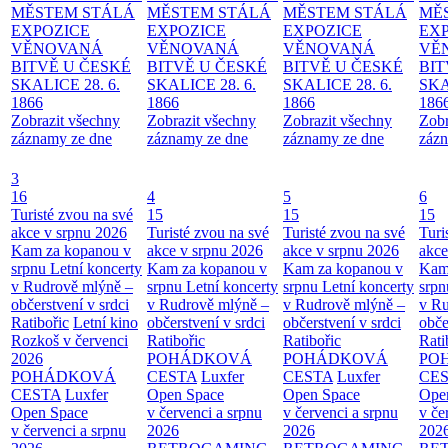
MĚSTEM
STÁLÁ
MĚSTEM
STÁLÁ
MĚSTEM
STÁLÁ
MĚ
EXPOZICE
EXPOZICE
EXPOZICE
EX
VĚNOVANÁ
VĚNOVANÁ
VĚNOVANÁ
VĚ
BITVĚ U ČESKÉ
BITVĚ U ČESKÉ
BITVĚ U ČESKÉ
BIT
SKALICE 28. 6.
SKALICE 28. 6.
SKALICE 28. 6.
SKA
1866
1866
1866
186
Zobrazit všechny
Zobrazit všechny
Zobrazit všechny
Zobr
záznamy ze dne
záznamy ze dne
záznamy ze dne
zázn
3
16
4
5
6
Turisté zvou na své
15
15
15
akce v srpnu 2026
Turisté zvou na své
Turisté zvou na své
Turi
Kam za kopanou v
akce v srpnu 2026
akce v srpnu 2026
akce
srpnu
Letní koncerty
Kam za kopanou v
Kam za kopanou v
Kam
v Rudrově mlýně –
srpnu
Letní koncerty
srpnu
Letní koncerty
srp
občerstvení v srdci
v Rudrově mlýně –
v Rudrově mlýně –
v Ru
Ratibořic
Letní kino
občerstvení v srdci
občerstvení v srdci
obče
Rozkoš v červenci
Ratibořic
Ratibořic
Rati
2026
POHÁDKOVÁ
POHÁDKOVÁ
PO
POHÁDKOVÁ
CESTA
Luxfer
CESTA
Luxfer
CE
CESTA
Luxfer
Open Space
Open Space
Ope
Open Space
v červenci a srpnu
v červenci a srpnu
v če
v červenci a srpnu
2026
2026
202