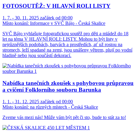
FOTOSOUTĚŽ: V HLAVNÍ ROLI LISTY
1. 7. - 30. 11. 2025 začátek od 00:00
Místo konání:
Informace v SVČ Bájo - Česká Skalice
SVČ Bájo vyhlašuje fotografickou soutěž pro děti a mládež do 18
let na téma V HLAVNÍ ROLI: LISTY. Mohou to být listy v
nejrůznějších podobách, barvách a prostředích, ať už rostou na
stromech, leží spadané na zemi, jsou unášeny větrem, plují po vodní
hladině nebo jsou součástí dekorací.
Nabídka tanečních zkoušek s pohybovou průpravou
a cvičení Folklorního souboru Barunka
1. 1. - 31. 12. 2025 začátek od 00:00
Místo konání:
na různých místech - Česká Skalice
Zveme vás mezi nás! Může vám být pět či sto, bude to stát za to!