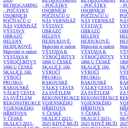
2026
RETROGAMING
RETROGAMING
RE
RETROGAMING
– POČÁTKY
– POČÁTKY
– 
– POČÁTKY
OSOBNÍCH
OSOBNÍCH
OS
OSOBNÍCH
POČÍTAČŮ U
POČÍTAČŮ U
PO
POČÍTAČŮ U
NÁS
VERNISÁŽ
NÁS
VERNISÁŽ
NÁ
NÁS
VERNISÁŽ
VÝSTAVY
VÝSTAVY
VÝ
VÝSTAVY
OBRAZŮ
OBRAZŮ
OB
OBRAZŮ
HELENY
HELENY
HE
HELENY
HEJDUKOVÉ:
HEJDUKOVÉ:
HE
HEJDUKOVÉ:
Malování je radost
Malování je radost
Malo
Malování je radost
VÝSTAVA K
VÝSTAVA K
VÝ
VÝSTAVA K
VÝROČÍ BITVY
VÝROČÍ BITVY
VÝ
VÝROČÍ BITVY
1866 U ČESKÉ
1866 U ČESKÉ
186
1866 U ČESKÉ
SKALICE
160.
SKALICE
160.
SK
SKALICE
160.
VÝROČÍ
VÝROČÍ
VÝ
VÝROČÍ
PRUSKO-
PRUSKO-
PR
PRUSKO-
RAKOUSKÉ
RAKOUSKÉ
RA
RAKOUSKÉ
VÁLKY
CESTA
VÁLKY
CESTA
VÁ
VÁLKY
CESTA
ZA SVĚTLEM
ZA SVĚTLEM
ZA
ZA SVĚTLEM
REKONSTRUKCE
REKONSTRUKCE
RE
REKONSTRUKCE
VOJENSKÉHO
VOJENSKÉHO
VO
VOJENSKÉHO
HŘBITOVA
HŘBITOVA
HŘ
HŘBITOVA
V ČESKÉ
V ČESKÉ
V 
V ČESKÉ
SKALICI 2023–
SKALICI 2023–
SKA
SKALICI 2023–
2025
KDYŽ MUŽI
2025
KDYŽ MUŽI
202