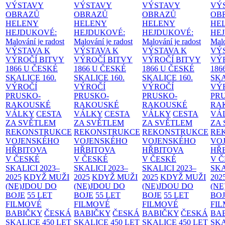
VÝSTAVY
VÝSTAVY
VÝSTAVY
VÝ
OBRAZŮ
OBRAZŮ
OBRAZŮ
OB
HELENY
HELENY
HELENY
HE
HEJDUKOVÉ:
HEJDUKOVÉ:
HEJDUKOVÉ:
HE
Malování je radost
Malování je radost
Malování je radost
Malo
VÝSTAVA K
VÝSTAVA K
VÝSTAVA K
VÝ
VÝROČÍ BITVY
VÝROČÍ BITVY
VÝROČÍ BITVY
VÝ
1866 U ČESKÉ
1866 U ČESKÉ
1866 U ČESKÉ
186
SKALICE
160.
SKALICE
160.
SKALICE
160.
SK
VÝROČÍ
VÝROČÍ
VÝROČÍ
VÝ
PRUSKO-
PRUSKO-
PRUSKO-
PR
RAKOUSKÉ
RAKOUSKÉ
RAKOUSKÉ
RA
VÁLKY
CESTA
VÁLKY
CESTA
VÁLKY
CESTA
VÁ
ZA SVĚTLEM
ZA SVĚTLEM
ZA SVĚTLEM
ZA
REKONSTRUKCE
REKONSTRUKCE
REKONSTRUKCE
RE
VOJENSKÉHO
VOJENSKÉHO
VOJENSKÉHO
VO
HŘBITOVA
HŘBITOVA
HŘBITOVA
HŘ
V ČESKÉ
V ČESKÉ
V ČESKÉ
V 
SKALICI 2023–
SKALICI 2023–
SKALICI 2023–
SKA
2025
KDYŽ MUŽI
2025
KDYŽ MUŽI
2025
KDYŽ MUŽI
202
(NE)JDOU DO
(NE)JDOU DO
(NE)JDOU DO
(NE
BOJE
55 LET
BOJE
55 LET
BOJE
55 LET
BO
FILMOVÉ
FILMOVÉ
FILMOVÉ
FI
BABIČKY
ČESKÁ
BABIČKY
ČESKÁ
BABIČKY
ČESKÁ
BA
SKALICE 450 LET
SKALICE 450 LET
SKALICE 450 LET
SKA