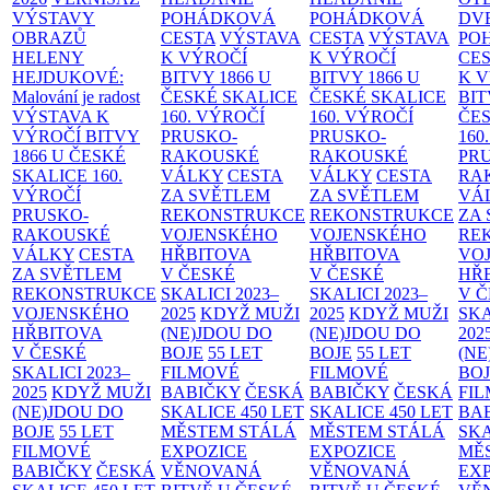
VÝSTAVY
POHÁDKOVÁ
POHÁDKOVÁ
DV
OBRAZŮ
CESTA
VÝSTAVA
CESTA
VÝSTAVA
PO
HELENY
K VÝROČÍ
K VÝROČÍ
CE
HEJDUKOVÉ:
BITVY 1866 U
BITVY 1866 U
K 
Malování je radost
ČESKÉ SKALICE
ČESKÉ SKALICE
BIT
VÝSTAVA K
160. VÝROČÍ
160. VÝROČÍ
ČES
VÝROČÍ BITVY
PRUSKO-
PRUSKO-
160
1866 U ČESKÉ
RAKOUSKÉ
RAKOUSKÉ
PR
SKALICE
160.
VÁLKY
CESTA
VÁLKY
CESTA
RA
VÝROČÍ
ZA SVĚTLEM
ZA SVĚTLEM
VÁ
PRUSKO-
REKONSTRUKCE
REKONSTRUKCE
ZA
RAKOUSKÉ
VOJENSKÉHO
VOJENSKÉHO
RE
VÁLKY
CESTA
HŘBITOVA
HŘBITOVA
VO
ZA SVĚTLEM
V ČESKÉ
V ČESKÉ
HŘ
REKONSTRUKCE
SKALICI 2023–
SKALICI 2023–
V 
VOJENSKÉHO
2025
KDYŽ MUŽI
2025
KDYŽ MUŽI
SKA
HŘBITOVA
(NE)JDOU DO
(NE)JDOU DO
202
V ČESKÉ
BOJE
55 LET
BOJE
55 LET
(NE
SKALICI 2023–
FILMOVÉ
FILMOVÉ
BO
2025
KDYŽ MUŽI
BABIČKY
ČESKÁ
BABIČKY
ČESKÁ
FI
(NE)JDOU DO
SKALICE 450 LET
SKALICE 450 LET
BA
BOJE
55 LET
MĚSTEM
STÁLÁ
MĚSTEM
STÁLÁ
SKA
FILMOVÉ
EXPOZICE
EXPOZICE
MĚ
BABIČKY
ČESKÁ
VĚNOVANÁ
VĚNOVANÁ
EX